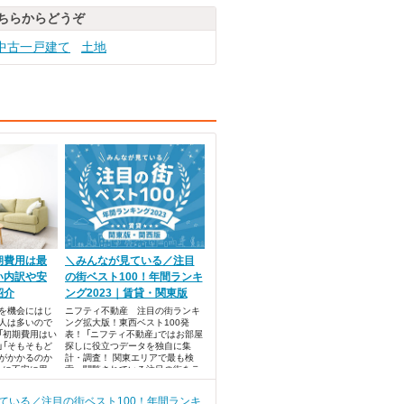
ちらからどうぞ
中古一戸建て
土地
期費用は最
＼みんなが見ている／注目
い内訳や安
の街ベスト100！年間ランキ
紹介
ング2023｜賃貸・関東版
を機会にはじ
ニフティ不動産 注目の街ランキ
人は多いので
ング拡大版！東西ベスト100発
「初期費用はい
表！ 「ニフティ不動産」ではお部屋
」「そもそもど
探しに役立つデータを独自に集
がかかるのか
計・調査！ 関東エリアで最も検
うに不安に思っ
索・閲覧されている注目の街をラ
か？
ンキング形式でまとめました。
ている／注目の街ベスト100！年間ランキ