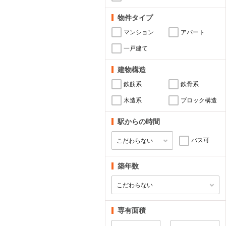
物件タイプ
マンション
アパート
一戸建て
建物構造
鉄筋系
鉄骨系
木造系
ブロック構造
駅からの時間
バス可
築年数
専有面積