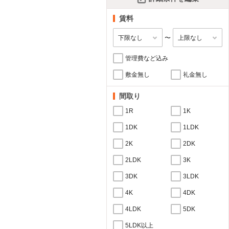
賃料
〜
管理費など込み
敷金無し
礼金無し
間取り
1R
1K
1DK
1LDK
2K
2DK
2LDK
3K
3DK
3LDK
4K
4DK
4LDK
5DK
5LDK以上