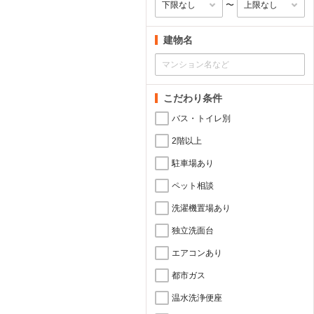
〜
建物名
こだわり条件
バス・トイレ別
2階以上
駐車場あり
ペット相談
洗濯機置場あり
独立洗面台
エアコンあり
都市ガス
温水洗浄便座