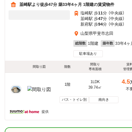
韮崎駅より徒歩47分 築33年4ヶ月 1階建の賃貸物件
塩崎駅 歩
11
分 （中央線）
韮崎駅 歩
47
分 （中央線）
新府駅 歩
94
分 （中央線）
山梨県甲斐市志田
1階建
33年4ヶ
総階数
築年数
駐車場あり
間取り
賃
間取り図
階数
専有面積
管理
4.5
1LDK
1階
39.74㎡
不
バス・トイレ別
南向き
提供