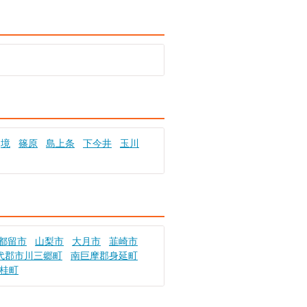
境
篠原
島上条
下今井
玉川
都留市
山梨市
大月市
韮崎市
代郡市川三郷町
南巨摩郡身延町
桂町