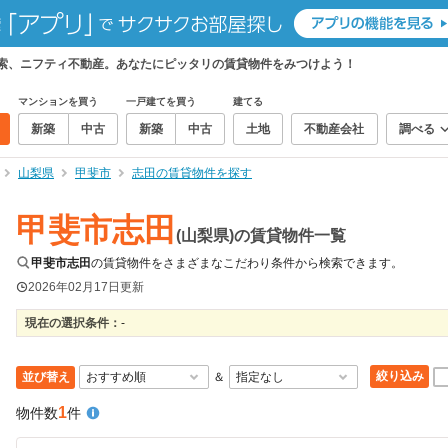
検索、ニフティ不動産。あなたにピッタリの賃貸物件をみつけよう！
マンションを買う
一戸建てを買う
建てる
新築
中古
新築
中古
土地
不動産会社
調べる
山梨県
甲斐市
志田の賃貸物件を探す
甲斐市志田
(山梨県)の賃貸物件一覧
甲斐市志田
の賃貸物件をさまざまなこだわり条件から検索できます。
2026年02月17日
更新
現在の選択条件：
-
絞り込み
並び替え
＆
1
物件数
件