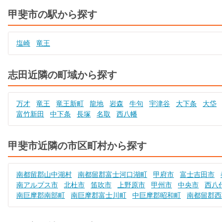
甲斐市の駅から探す
塩崎
竜王
志田近隣の町域から探す
万才
竜王
竜王新町
龍地
岩森
牛句
宇津谷
大下条
大垈
富竹新田
中下条
長塚
名取
西八幡
甲斐市近隣の市区町村から探す
南都留郡山中湖村
南都留郡富士河口湖町
甲府市
富士吉田市
南アルプス市
北杜市
笛吹市
上野原市
甲州市
中央市
西八
南巨摩郡南部町
南巨摩郡富士川町
中巨摩郡昭和町
南都留郡西