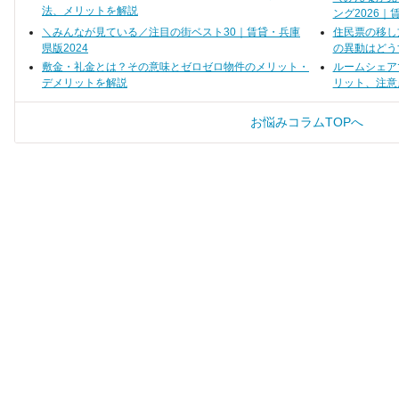
法、メリットを解説
ング2026｜
＼みんなが見ている／注目の街ベスト30｜賃貸・兵庫
住民票の移し
県版2024
の異動はどう
敷金・礼金とは？その意味とゼロゼロ物件のメリット・
ルームシェア
デメリットを解説
リット、注意
お悩みコラムTOPへ