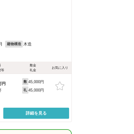
月
木造
建物構造
料
敷金
お気に入り
費等
礼金
45,000円
敷
万円
45,000円
要
礼
詳細を見る