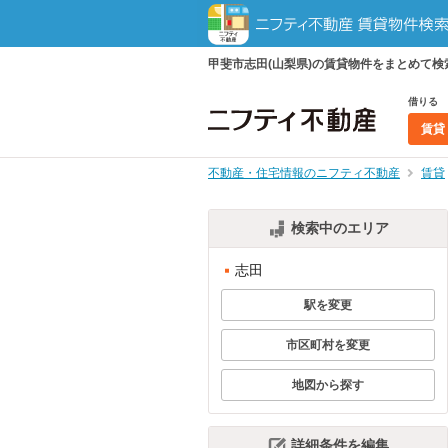
甲斐市志田(山梨県)の賃貸物件をまとめて
借りる
賃貸
不動産・住宅情報のニフティ不動産
賃貸
検索中のエリア
志田
駅を変更
市区町村を変更
地図から探す
詳細条件を編集