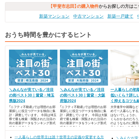
【甲斐市志田】の購入物件
からお探しの方はこ
新築マンション
中古マンション
新築一戸建て
おうち時間を豊かにするヒント
＼みんなが見ている／注目
＼みんなが見ている／注目
一人暮らしの初
の街ベスト30｜賃貸・埼玉
の街ベスト30｜賃貸・大阪
低いくら？詳し
県版2024
府版2024
く抑えるコツも
「ニフティ不動産」では理想のお部
「ニフティ不動産」では理想のお部
大学進学や就職など
屋探しに役立つデータを独自に集
屋探しに役立つデータを独自に集
めて一人暮らしする
計・調査しています。 今回は埼玉
計・調査しています。 今回は大阪
はないでしょうか。
県で最も検索・閲覧された注目の
府で最も検索・閲覧された注目の
くらかかるのだろう
街の最新データをランキング形式
街の最新データをランキング形式
のようなものに費用
でまとめました。
でまとめました。
分からない」このよ
ている人はいません
一人暮らしの世帯主は誰？世帯主の定義や変更する方
＼みんなが見