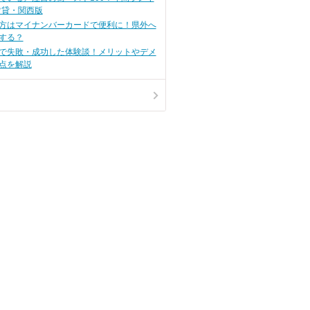
賃貸・関西版
方はマイナンバーカードで便利に！県外へ
する？
で失敗・成功した体験談！メリットやデメ
点を解説