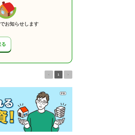
でお知らせします
取る
<
1
>