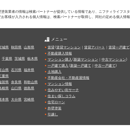
壁塗装業者の情報は検索パートナーが提供している情報であり、ニフティライフスタ
でお客様が入力される個人情報は、検索パートナーが取得し、同社の定める個人情報
メニュー
宮城県
秋田県
山形県
賃貸
（
賃貸マンション
｜
賃貸アパート
｜
賃貸一戸建て
不動産購入情報
千葉県
茨城県
栃木県
マンション購入
（
新築マンション
｜
中古マンション
）
一戸建て購入
（
新築一戸建て
｜
中古一戸建て
）
富山県
石川県
福井県
土地購入
三重県
不動産会社・不動産屋情報
滋賀県
奈良県
和歌山県
マンション情報
島根県
山口県
徳島県
住みやすい街サーチ
住まい探しコラム
熊本県
大分県
宮崎県
住宅ローン
外壁塗装
引越し