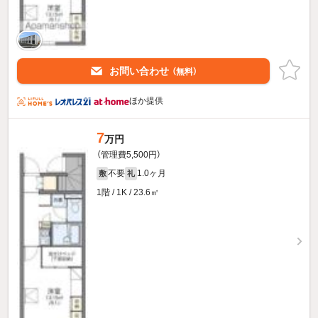
お問い合わせ
（無料）
ほか提供
7
万円
（管理費5,500円）
不要
1.0ヶ月
敷
礼
1階 / 1K / 23.6㎡