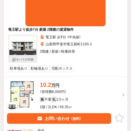
竜王駅より徒歩7分 新築 2階建の賃貸物件
竜王駅 歩
7
分 （中央線）
山梨県甲斐市竜王新町1165-1
2階建 / 新築 / 軽量鉄骨
すべての写真
駐車場あり
駐輪場あり
宅配ボックス
10.2
万円
（管理費6,000円）
不要
2.0ヶ月
敷
礼
1階 / 2LDK / 56.35㎡
お問い合わせ
（無料）
提供