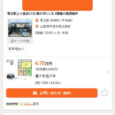
竜王駅より徒歩17分 築31年1ヶ月 2階建の賃貸物件
竜王駅 歩
14
分 （中央線）
山梨県甲斐市竜王新町
2階建 / 31年1ヶ月 / 木造
すべての写真
駐車場あり
4.75
万円
（管理費5,000円）
不要
不要
敷
礼
2階 / 2DK / 43.06㎡
お問い合わせ
（無料）
提供