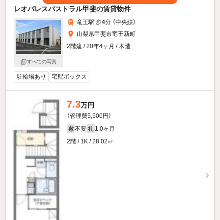
レオパレスパストラル甲斐の賃貸物件
竜王駅 歩
4
分 （中央線）
山梨県甲斐市竜王新町
2階建 / 20年4ヶ月 / 木造
すべての写真
駐輪場あり
宅配ボックス
7.3
万円
（管理費5,500円）
不要
1.0ヶ月
敷
礼
2階 / 1K / 28.02㎡