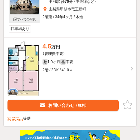
甲府駅 歩
70
分 （中央線
など
）
山梨県甲斐市竜王新町
2階建 / 34年4ヶ月 / 木造
すべての写真
駐車場あり
4.5
万円
（管理費不要）
1.0ヶ月
不要
敷
礼
2階 / 2DK / 41.0㎡
お問い合わせ
（無料）
提供