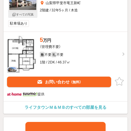
山梨県甲斐市竜王新町
2階建 / 32年5ヶ月 / 木造
すべての写真
駐車場あり
5
万円
（管理費不要）
不要
不要
敷
礼
1階 / 2DK / 46.37㎡
お問い合わせ
（無料）
提供
ライフタウンＭ＆ＭＢのすべての部屋を見る