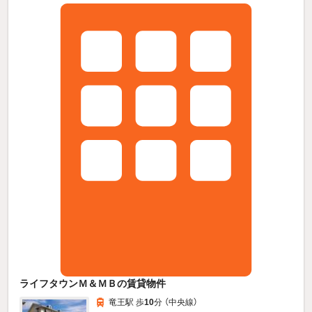
ライフタウンＭ＆ＭＢの賃貸物件
竜王駅 歩
10
分 （中央線）