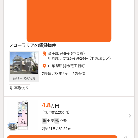
フローラリアの賃貸物件
竜王駅 歩
6
分 （中央線）
甲府駅 バス
20
分 歩
10
分 （中央線
など
）
山梨県甲斐市竜王新町
2階建 / 23年7ヶ月 / 鉄骨造
すべての写真
駐車場あり
4.8
万円
（管理費2,200円）
不要
不要
敷
礼
2階 / 1R / 25.25㎡