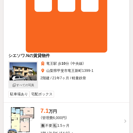
シエソワ.Nの賃貸物件
竜王駅 歩
10
分 （中央線）
山梨県甲斐市竜王新町1399-1
2階建 / 21年7ヶ月 / 軽量鉄骨
すべての写真
駐車場あり
宅配ボックス
7.1
万円
（管理費6,000円）
不要
1.5ヶ月
敷
礼