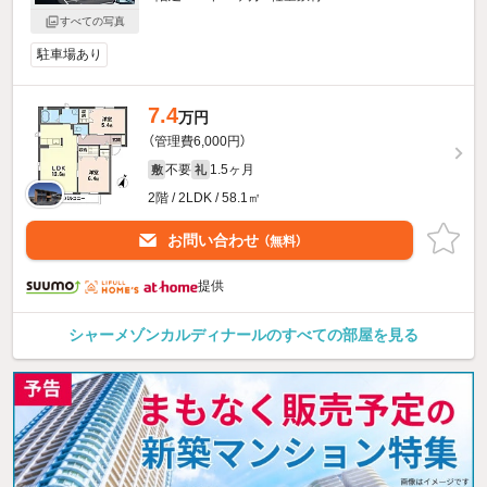
すべての写真
駐車場あり
7.4
万円
（管理費6,000円）
不要
1.5ヶ月
敷
礼
2階 / 2LDK / 58.1㎡
お問い合わせ
（無料）
提供
シャーメゾンカルディナールのすべての部屋を見る