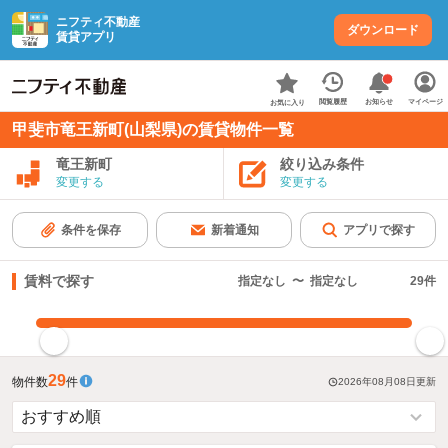
ニフティ不動産
ダウンロード
賃貸アプリ
お知らせ
閲覧履歴
マイページ
お気に入り
甲斐市竜王新町(山梨県)の賃貸物件一覧
竜王新町
絞り込み条件
変更する
変更する
条件を保存
新着通知
アプリで探す
賃料で探す
指定なし
〜
指定なし
29
件
指定した賃料で絞り込む
29
物件数
件
2026年08月08日
更新