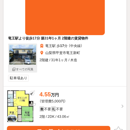
竜王駅より徒歩17分 築31年1ヶ月 2階建の賃貸物件
竜王駅 歩
17
分 （中央線）
山梨県甲斐市竜王新町
2階建 / 31年1ヶ月 / 木造
すべての写真
駐車場あり
4.55
万円
（管理費5,000円）
不要
不要
敷
礼
2階 / 2DK / 43.06㎡