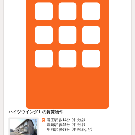
ハイツウイングＬの賃貸物件
竜王駅 歩
14
分 （中央線）
塩崎駅 歩
45
分 （中央線）
甲府駅 歩
67
分 （中央線
など
）