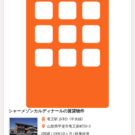
シャーメゾンカルディナールの賃貸物件
竜王駅 歩
3
分 （中央線）
山梨県甲斐市竜王新町50-3
2階建 / 19年10ヶ月 / 軽量鉄骨