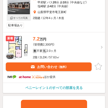
甲府駅 バス
20
分 歩
10
分 （中央線
など
）
塩崎駅 歩
42
分 （中央線）
山梨県甲斐市竜王新町
2階建 / 12年4ヶ月 / 木造
すべての写真
駐車場あり
7.2
新着
万円
（管理費2,300円）
不要
2.0ヶ月
敷
礼
2階 / 2LDK / 57.63㎡
お問い合わせ
（無料）
ほか提供
ペニーレイン１のすべての部屋を見る