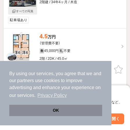
2階建 / 34年4ヶ月 / 木造
すべての写真
駐車場あり
4.5
万円
（管理費不要）
45,000円
不要
敷
礼
2階 / 2DK / 45.0㎡
お問い合わせ
（無料）
By using our services, you agree that we and
our
partners
use cookies to improve
提供
advertising and enhance your experience on
アプリに切り替えて、サクサクお部屋探し
サンハイム米山のすべての部屋を見る
our services.
Privacy Policy
会員登録なしですぐ使える。マップ検索やお気に入り保存など、
アプリ限定の便利な機能が使えます！
OK
Web版で続行
アプリを開く
市区町村を変更
絞り込み条件を変更