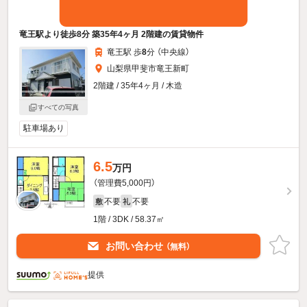
竜王駅より徒歩8分 築35年4ヶ月 2階建の賃貸物件
竜王駅 歩
8
分 （中央線）
山梨県甲斐市竜王新町
2階建 / 35年4ヶ月 / 木造
すべての写真
駐車場あり
6.5
万円
（管理費5,000円）
不要
不要
敷
礼
1階 / 3DK / 58.37㎡
お問い合わせ
（無料）
提供