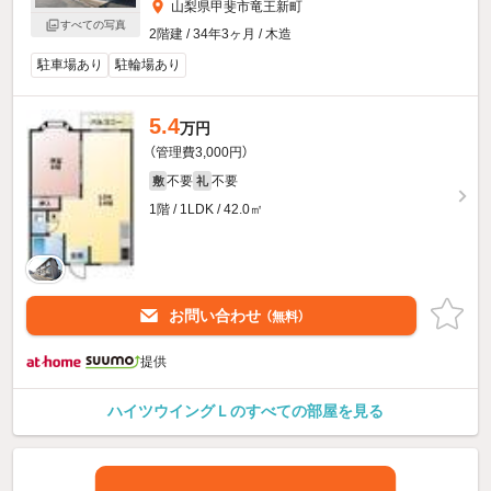
山梨県甲斐市竜王新町
すべての写真
2階建 / 34年3ヶ月 / 木造
駐車場あり
駐輪場あり
5.4
万円
（管理費3,000円）
不要
不要
敷
礼
1階 / 1LDK / 42.0㎡
お問い合わせ
（無料）
提供
ハイツウイングＬのすべての部屋を見る