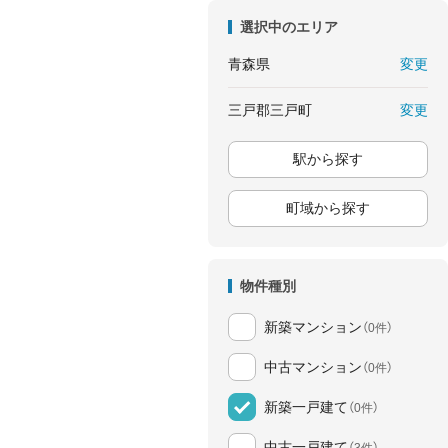
選択中のエリア
変更
青森県
変更
三戸郡三戸町
駅から探す
町域から探す
物件種別
新築マンション
（0件）
中古マンション
（0件）
新築一戸建て
（0件）
中古一戸建て
（3件）