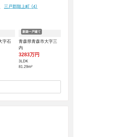
）
三戸郡階上町
（4）
新築一戸建て
大字石
青森県青森市大字三
内
3283万円
3LDK
81.29m²