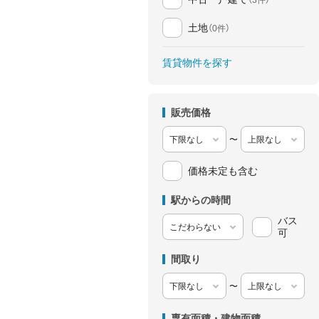
土地
（0件）
賃貸物件を探す
販売価格
〜
価格未定も含む
駅からの時間
バス
可
間取り
〜
専有面積・建物面積