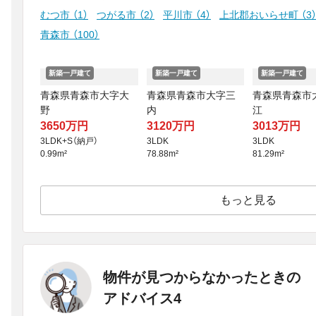
むつ市
（1）
つがる市
（2）
平川市
（4）
上北郡おいらせ町
（3
青森市
（100）
新築一戸建て
新築一戸建て
新築一戸建て
青森県青森市大字大
青森県青森市大字三
青森県青森市
野
内
江
3650万円
3120万円
3013万円
3LDK+S（納戸）
3LDK
3LDK
0.99m²
78.88m²
81.29m²
もっと見る
物件が見つからなかったときの
アドバイス4