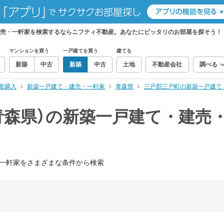
建売・一軒家を検索するならニフティ不動産。あなたにピッタリのお部屋を探そう！
マンションを買う
一戸建てを買う
建てる
新築
中古
新築
中古
土地
不動産会社
調べる
産購入
新築一戸建て・建売・一軒家
青森県
三戸郡三戸町の新築一戸建て
青森県）の新築一戸建て・建売
一軒家をさまざまな条件から検索