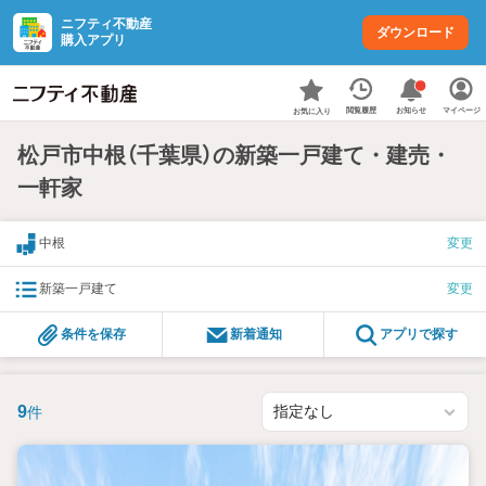
ニフティ不動産
ダウンロード
購入アプリ
お知らせ
閲覧履歴
マイページ
お気に入り
松戸市中根（千葉県）の新築一戸建て・建売・
一軒家
中根
変更
新築一戸建て
変更
条件を保存
新着通知
アプリで探す
9
件