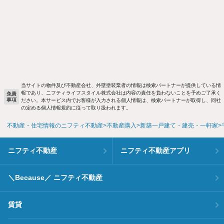
当サイトの物件及び不動産会社、外壁塗装業者の情報は検索パートナーが提供している情
報であり、ニフティライフスタイル株式会社は内容の責任を負わないことを予めご了承く
免責
事項
ださい。本サービス内でお客様が入力される個人情報は、検索パートナーが取得し、同社
の定める個人情報規約に従って取り扱われます。
不動産・住宅情報のニフティ不動産
不動産購入
新築一戸建て・建売・一軒家
ニフティ不動産
ニフティ不動産アプリ
＼Because／ ニフティ不動産
賃貸