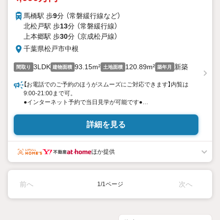
馬橋駅 歩
9
分 （常磐緩行線
など
）
北松戸駅 歩
13
分 （常磐緩行線）
上本郷駅 歩
30
分 （京成松戸線）
千葉県松戸市中根
3LDK
93.15m²
120.89m²
新築
間取り
建物面積
土地面積
築年月
【お電話でのご予約のほうがスムーズにご対応できます】内覧は
9:00-21:00まで可。
●インターネット予約で当日見学が可能です●
（1）［室内・現地を見学する］をクリック
（2）本日4日以内をご希望の方は
詳細を見る
「ご要望・ご質問欄」に希望日時をご記入ください！
《物件の特徴》
◆BELS省エネ ◆設計＆建設住宅性能評価書W取得 ◆フラット
ほか提供
35S ◆地盤20保証 ◆オーナーサポート・建物最長35年保証 など
の仕様と構造の新築戸建分譲！---
《東宝ハウス船橋のこだわり》
前へ
次へ
1/1ページ
スタッフ一同、すべてのお客様に対して、自分の家族や仲の良い
友人に対するときと同じ気持ちで接客させていただいています。
お客様ひとりひとりが理想の住宅と出会い、住宅ローンやその他
のサービスの内容にもご満足いただき、ご納得されるまで、お付