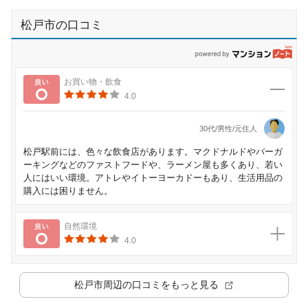
松戸市の口コミ
p
良い
お買い物・飲食
4.0
30代/男性/元住人
松戸駅前には、色々な飲食店があります。マクドナルドやバーガ
ーキングなどのファストフードや、ラーメン屋も多くあり、若い
人にはいい環境。アトレやイトーヨーカドーもあり、生活用品の
購入には困りません。
良い
自然環境
4.0
松戸市
周辺の口コミをもっと見る