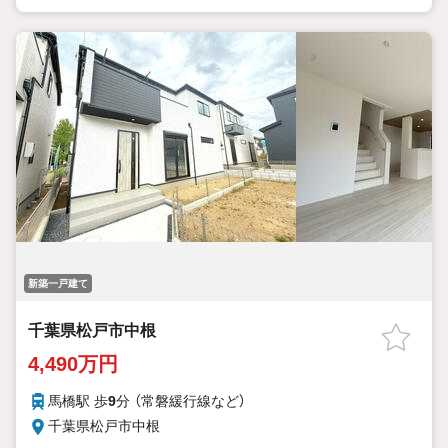
新築一戸建て
千葉県松戸市中根
4,490万円
馬橋駅 歩
9
分 （常磐緩行線
など
）
千葉県松戸市中根