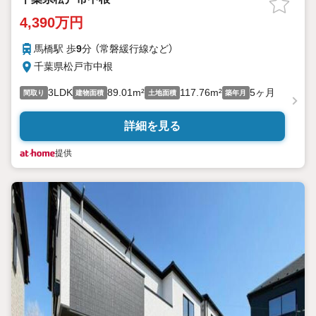
4,390万円
馬橋駅 歩
9
分 （常磐緩行線
など
）
千葉県松戸市中根
3LDK
89.01m²
117.76m²
5ヶ月
間取り
建物面積
土地面積
築年月
詳細を見る
提供