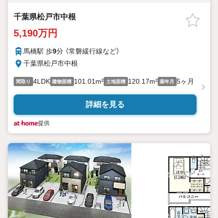
千葉県松戸市中根
5,190万円
馬橋駅 歩
9
分 （常磐緩行線
など
）
千葉県松戸市中根
4LDK
101.01m²
120.17m²
5ヶ月
間取り
建物面積
土地面積
築年月
詳細を見る
提供