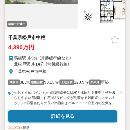
新築一戸建て
千葉県松戸市中根
4,390万円
馬橋駅 歩
9
分 （常磐緩行線
など
）
北松戸駅 歩
14
分 （常磐緩行線）
千葉県松戸市中根
3LDK
93.15m²
120.9m²
新築
間取り
建物面積
土地面積
築年月
≪おすすめポイント≫n◎1階部分にLDKと水回りを集中させた暮
らしやすい2階建て住宅n◎リビングが見渡せる対面式システムキ
ッチンn◎陽当たりの良い南西向きバルコニーn◎室内の空気をキ
レイな状態に保つ。24時間換気システム。n◎冷暖房効率の向上
と省エネ効果のあるLow-Eガラス採用n◎カースペース2台駐車
詳細を見る
可！(車種による)自家用車の他、来客用、自転車、バイク置き場と
しても。n◎徒歩15分圏内に買い物施設や小中学校が揃う暮らし
提供
やすい住環境