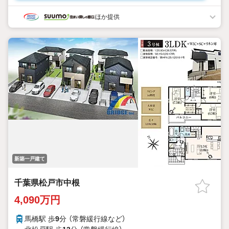
ほか提供
新築一戸建て
千葉県松戸市中根
4,090万円
馬橋駅 歩
9
分 （常磐緩行線
など
）