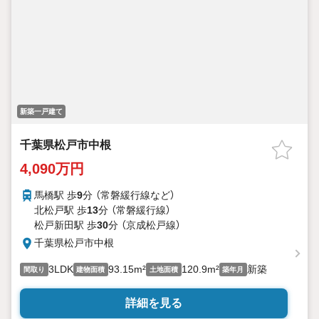
新築一戸建て
千葉県松戸市中根
4,090万円
馬橋駅 歩
9
分 （常磐緩行線
など
）
北松戸駅 歩
13
分 （常磐緩行線）
松戸新田駅 歩
30
分 （京成松戸線）
千葉県松戸市中根
3LDK
93.15m²
120.9m²
新築
間取り
建物面積
土地面積
築年月
詳細を見る