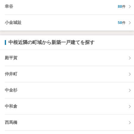
幸谷
88
件
小金城趾
58
件
中根近隣の町域から新築一戸建てを探す
殿平賀
仲井町
中金杉
中和倉
西馬橋