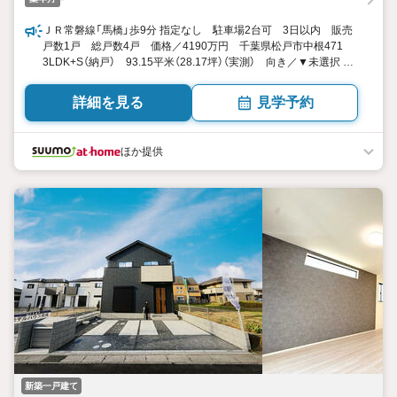
ＪＲ常磐線「馬橋」歩9分 指定なし 駐車場2台可 3日以内 販売
戸数1戸 総戸数4戸 価格／4190万円 千葉県松戸市中根471
3LDK+S（納戸） 93.15平米（28.17坪）（実測） 向き／▼未選択 by
SUUMO
詳細を見る
見学予約
ほか提供
新築一戸建て