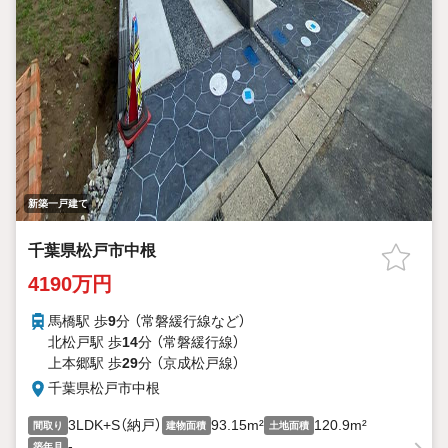
新築一戸建て
千葉県松戸市中根
4190万円
馬橋駅 歩
9
分 （常磐緩行線
など
）
北松戸駅 歩
14
分 （常磐緩行線）
上本郷駅 歩
29
分 （京成松戸線）
千葉県松戸市中根
3LDK+S（納戸）
93.15m²
120.9m²
間取り
建物面積
土地面積
-
築年月