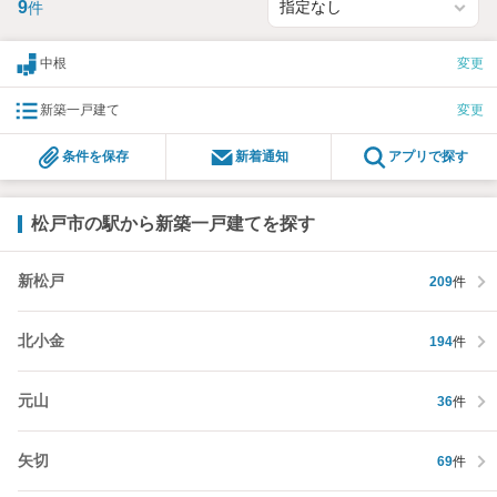
9
件
き合いをさせていただきます。私たちが携わる不動産ビジネスで
は安全で安心な取引を実現することはプロとしての使命です。営
業スタッフを管理職が常にサポートする体制で、ダブルチェック
中根
変更
はもちろん何度も報告と確認を繰り返し、取引の安全性を追求し
ています。ご覧いただきありがとうございます！
新築一戸建て
変更
条件を保存
新着通知
アプリで探す
松戸市の駅から新築一戸建てを探す
新松戸
209
件
北小金
194
件
元山
36
件
矢切
69
件