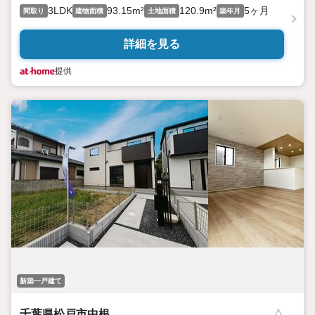
3LDK
93.15m²
120.9m²
5ヶ月
間取り
建物面積
土地面積
築年月
詳細を見る
提供
新築一戸建て
千葉県松戸市中根