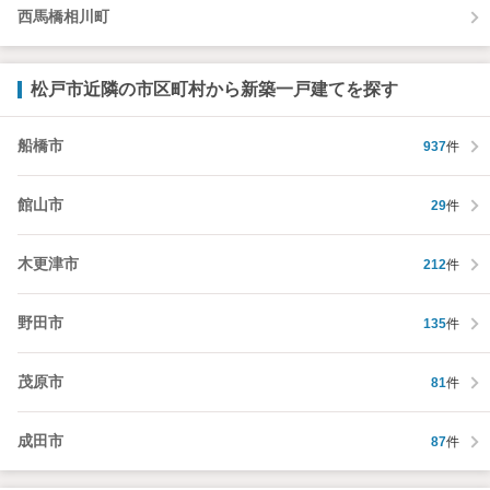
西馬橋相川町
松戸市近隣の市区町村から新築一戸建てを探す
船橋市
937
件
館山市
29
件
木更津市
212
件
野田市
135
件
茂原市
81
件
成田市
87
件