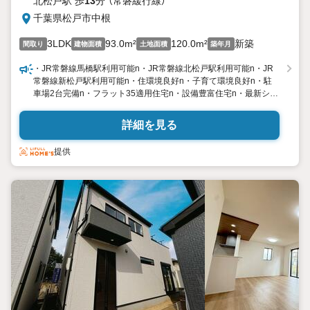
北松戸駅 歩
13
分 （常磐緩行線）
千葉県松戸市中根
3LDK
93.0m²
120.0m²
新築
間取り
建物面積
土地面積
築年月
・JR常磐線馬橋駅利用可能n・JR常磐線北松戸駅利用可能n・JR
常磐線新松戸駅利用可能n・住環境良好n・子育て環境良好n・駐
車場2台完備n・フラット35適用住宅n・設備豊富住宅n・最新シス
テムカウンターキッチンn・乾燥暖房機付き最新システムユニット
バスn・独立洗面台n・全室ペアガラスn・断熱玄関ドア
詳細を見る
提供