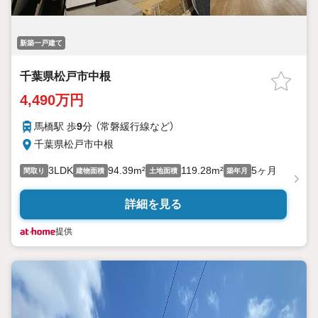
新築一戸建て
千葉県松戸市中根
4,490万円
馬橋駅 歩
9
分 （常磐緩行線
など
）
千葉県松戸市中根
3LDK
94.39m²
119.28m²
5ヶ月
間取り
建物面積
土地面積
築年月
詳細を見る
提供