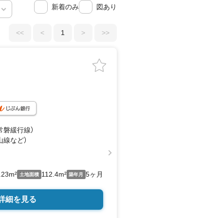
新着のみ
図あり
<<
<
1
>
>>
（常磐緩行線）
山線
など
）
.23m²
112.4m²
5ヶ月
土地面積
築年月
詳細を見る