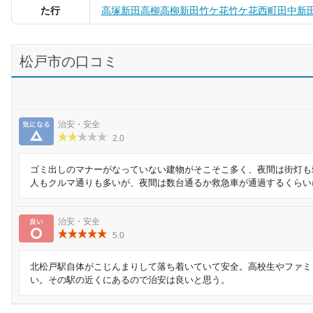
た行
高塚新田
高柳
高柳新田
竹ケ花
竹ケ花西町
田中新
松戸市の口コミ
気になる
治安・安全
2.0
ゴミ出しのマナーがなっていない建物がそこそこ多く、夜間は街灯も
人もクルマ通りも多いが、夜間は数台通るか救急車が通過するくらい
良い
治安・安全
5.0
北松戸駅自体がこじんまりして落ち着いていて安全。高校生やファミ
い。その駅の近くにあるので治安は良いと思う。