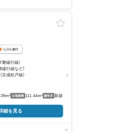
（常磐緩行線）
常磐緩行線
など
）
 （京成松戸線）
.39m²
111.44m²
新築
土地面積
築年月
詳細を見る