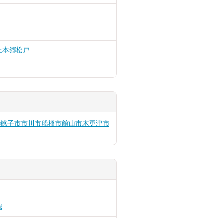
上本郷
松戸
区
銚子市
市川市
船橋市
館山市
木更津市
堀