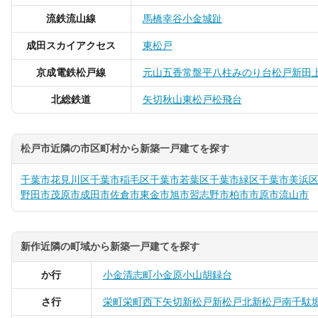
流鉄流山線
馬橋
幸谷
小金城趾
成田スカイアクセス
東松戸
京成電鉄松戸線
元山
五香
常盤平
八柱
みのり台
松戸新田
北総鉄道
矢切
秋山
東松戸
松飛台
松戸市近隣の市区町村から新築一戸建てを探す
千葉市花見川区
千葉市稲毛区
千葉市若葉区
千葉市緑区
千葉市美浜
野田市
茂原市
成田市
佐倉市
東金市
旭市
習志野市
柏市
市原市
流山市
新作近隣の町域から新築一戸建てを探す
か行
小金清志町
小金原
小山
胡録台
さ行
栄町
栄町西
下矢切
新松戸
新松戸北
新松戸南
千駄