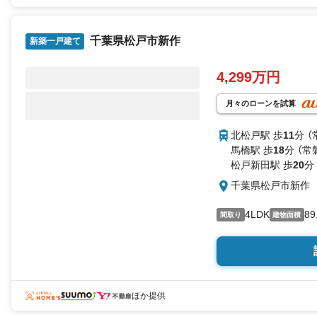
千葉県松戸市新作
新築一戸建て
4,299万円
月々のローンを試算
北松戸駅 歩
11
分 
馬橋駅 歩
18
分 （
松戸新田駅 歩
20
分
千葉県松戸市新作
4LDK
89
間取り
建物面積
ほか提供