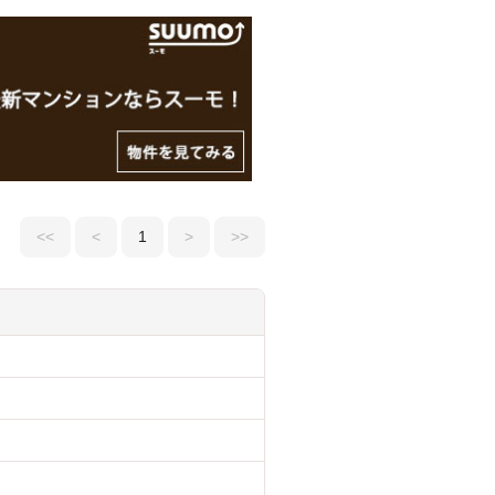
<<
<
1
>
>>