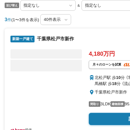
＆
並び替え
3
件
(1〜3件を表示)
千葉県松戸市新作
新築一戸建て
4,180万円
月々のローンを試算
北松戸駅 歩
10
分 
馬橋駅 歩
18
分 （流
千葉県松戸市新作
3LDK
95
間取り
建物面積