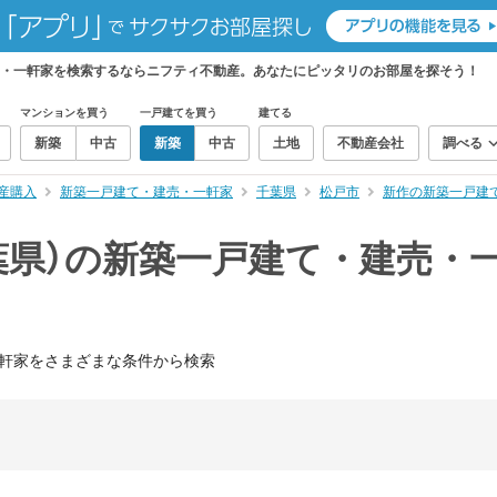
売・一軒家を検索するならニフティ不動産。あなたにピッタリのお部屋を探そう！
マンションを買う
一戸建てを買う
建てる
新築
中古
新築
中古
土地
不動産会社
調べる
産購入
新築一戸建て・建売・一軒家
千葉県
松戸市
新作の新築一戸建
葉県）の新築一戸建て・建売・
軒家をさまざまな条件から検索