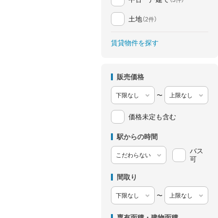
土地
（2件）
賃貸物件を探す
販売価格
〜
価格未定も含む
駅からの時間
バス
可
間取り
〜
専有面積・建物面積