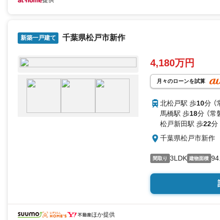
提供
千葉県松戸市新作
新築一戸建て
4,180万円
月々のローンを試算
北松戸駅 歩
10
分 
馬橋駅 歩
18
分 （
松戸新田駅 歩
22
分
千葉県松戸市新作
3LDK
94
間取り
建物面積
ほか提供