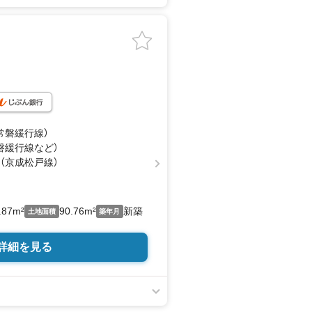
（常磐緩行線）
常磐緩行線
など
）
 （京成松戸線）
.87m²
90.76m²
新築
土地面積
築年月
詳細を見る