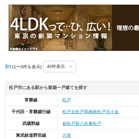
3
件
(1〜3件を表示)
松戸市にある駅から新築一戸建てを探す
常磐線
松戸
千代田・常磐緩行線
松戸
北松戸
馬橋
新松戸
北小金
武蔵野線
新松戸
新八柱
東松戸
東武鉄道野田線
六実