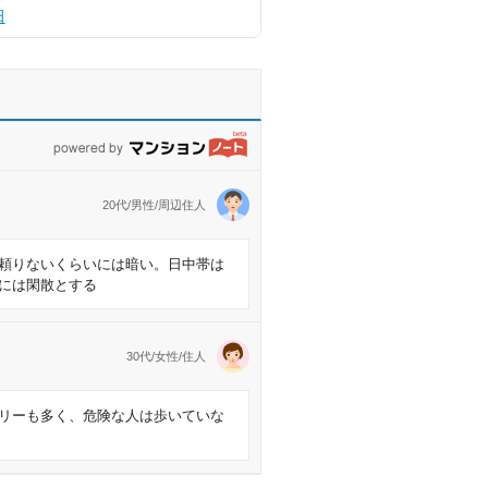
田
powered by マンションノート
20代/男性/周辺住人
頼りないくらいには暗い。日中帯は
には閑散とする
30代/女性/住人
リーも多く、危険な人は歩いていな