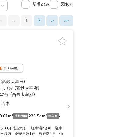
新着のみ
図あり
<
<
1
2
>
>>
 （西鉄大牟田）
 歩
7
分 （西鉄太宰府）
歩
7
分 （西鉄太宰府）
字吉木
0.61m²
233.54m²
-
土地面積
築年月
歩38分 指定なし 駐車場2台可 駐車
3日以内 販売戸数1戸 総戸数1戸 価