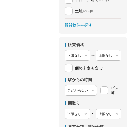
土地
（46件）
賃貸物件を探す
販売価格
〜
価格未定も含む
駅からの時間
バス
可
間取り
〜
専有面積・建物面積