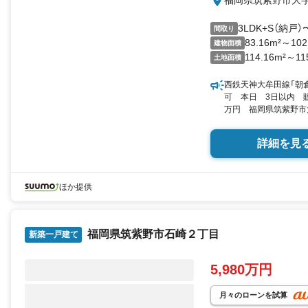
福岡県筑紫野市大
3LDK+S（納戸）
間取り
83.16m²～102
建物面積
114.16m²～11
土地面積
西鉄天神大牟田線「朝倉
可 本日 3日以内 販
万円 福岡県筑紫野市大字
戸） 83.16平米102
詳細を見
ほか提供
福岡県筑紫野市石崎２丁目
新築一戸建て
5,980万円
月々のローンを試算