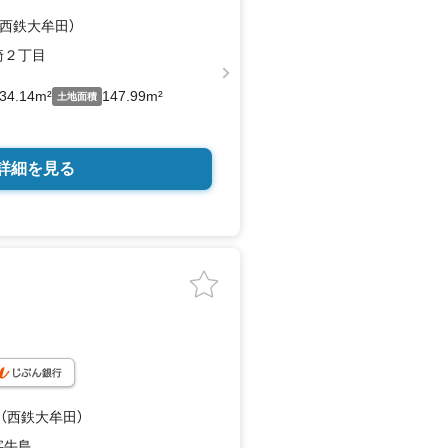
（西鉄大牟田）
崎２丁目
34.14m²
147.99m²
土地面積
詳細を見る
 （西鉄大牟田）
字牛島