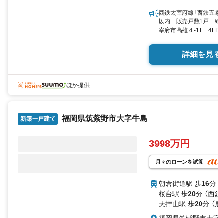
西鉄太宰府線「西鉄五条
以内 販売戸数1戸 総
宰府市高雄４-11 4LD
選択 by SUUMO
詳細を見
ほか提供
福岡県筑紫野市大字牛島
新築一戸建て
3998万円
月々のローンを試算
朝倉街道駅 歩
16
分
桜台駅 歩
20
分 （西
天拝山駅 歩
20
分 