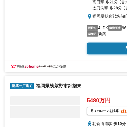
高田駅 歩
21
分 （甘
太刀洗駅 歩
28
分 
福岡県朝倉郡筑前町朝
4LDK
96
間取り
建物面積
新築
築年月
ほか提供
福岡県筑紫野市針摺東
新築一戸建て
5480万円
月々のローンを試算
朝倉街道駅 歩
10
分