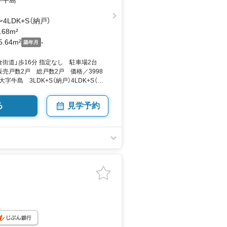
字牛島
〜4LDK+S（納戸）
.68m²
5.64m²
-
築年月
街道」歩16分 指定なし 駐車場2台
売戸数2戸 総戸数2戸 価格／3998
牛島 3LDK+S（納戸）4LDK+S（納
.68平米 向き／▼未選択 by SUUMO
る
見学予約