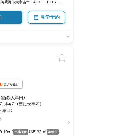
筑紫野市大字吉木 4LDK 100.61平
 向き／▼未選択 by SUUMO
る
見学予約
 （西鉄大牟田）
分 歩
4
分 （西鉄太宰府）
大牟田）
雄
0.19m²
165.32m²
-
土地面積
築年月