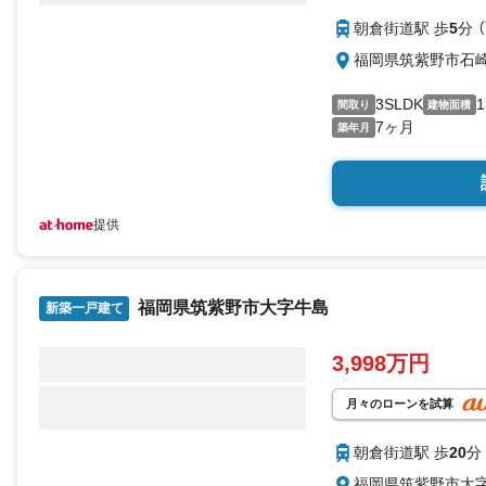
朝倉街道駅 歩
5
分 
福岡県筑紫野市石
3SLDK
1
間取り
建物面積
7ヶ月
築年月
提供
福岡県筑紫野市大字牛島
新築一戸建て
3,998万円
月々のローンを試算
朝倉街道駅 歩
20
分
福岡県筑紫野市大