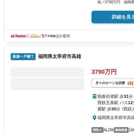
格／3798万円 福岡県
米（30.43坪）（実測）
詳細を見
ほか提供
福岡県太宰府市高雄
新築一戸建て
3790万円
月々のローンを試算
朝倉街道駅 歩
31
分
西鉄五条駅 バス
12
紫駅 歩
30
分 （西鉄
福岡県太宰府市高
4LDK
10
間取り
建物面積