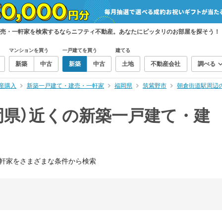
建売・一軒家を検索するならニフティ不動産。あなたにピッタリのお部屋を探そう！
マンションを買う
一戸建てを買う
建てる
新築
中古
新築
中古
土地
不動産会社
調べる
産購入
新築一戸建て・建売・一軒家
福岡県
筑紫野市
朝倉街道駅周辺
岡県）近くの新築一戸建て・建
軒家をさまざまな条件から検索