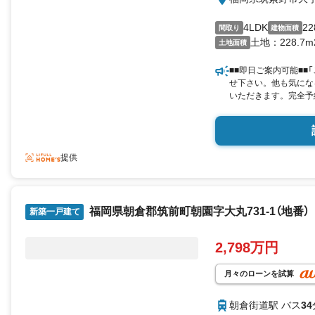
4LDK
22
間取り
建物面積
土地：228.7m
土地面積
■■即日ご案内可能■■
せ下さい。他も気にな
いただきます。完全予
けます。 ■住宅ロー
件案内ツアー実施中！
やすくご説明いたしま
NO1のサービスに挑
提供
の不動産ネットワーク 
し、日本全国971店舗、
点）が住まい選びのお
福岡県朝倉郡筑前町朝園字大丸731-1（地番）
新築一戸建て
2,798万円
月々のローンを試算
朝倉街道駅 バス
34