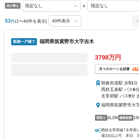
＆
並び替え
53
<
件
(1〜40件を表示)
福岡県筑紫野市大字吉木
新築一戸建て
3798万円
月々のローンを試算
朝倉街道駅 歩
51
分
西鉄五条駅 バス
6
分
太宰府駅 バス
9
分 
福岡県筑紫野市大
4LDK
10
間取り
建物面積
西鉄太宰府線「太宰府」
場3台以上可 本日 