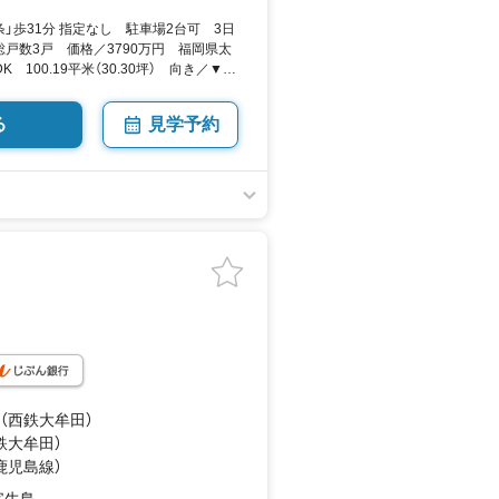
」歩31分 指定なし 駐車場2台可 3日
戸数3戸 価格／3790万円 福岡県太
K 100.19平米（30.30坪） 向き／▼未
る
見学予約
 （西鉄大牟田）
鉄大牟田）
（鹿児島線）