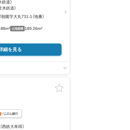
木鉄道）
（甘木鉄道）
園字大丸731-1（地番）
.88m²
189.26m²
土地面積
詳細を見る
 （西鉄大牟田）