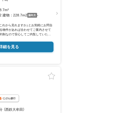
8.7m²
2 建物：228.7m2
-
築年月
「これから見れますか」とお気軽にお問合
る物件があれば合わせてご案内させて
約制なので安心してご内覧していただ
ンのご相談無料！■平日・土日祝問わず物
(年中無休)■購入・売却について分かり
詳細を見る
す！■大好評のスペシャル特典！地域
戦中！ ■センチュリー２１の世界最大級
■「安心」と「信頼」をモットーに拡大
6752人のスタッフ （2020年6月末時
手伝いをしています。
分 （西鉄大牟田）