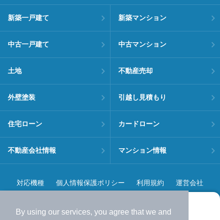
新築一戸建て
新築マンション
中古一戸建て
中古マンション
土地
不動産売却
外壁塗装
引越し見積もり
住宅ローン
カードローン
不動産会社情報
マンション情報
対応機種
個人情報保護ポリシー
利用規約
運営会社
ヘルプ・お問い合わせ
採用情報
By using our services, you agree that we and
より使いやすくなった