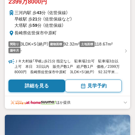
2399万8000円
三河内駅 歩
43
分 （佐世保線）
早岐駅 歩
21
分 （佐世保線
など
）
大塔駅 歩
59
分 （佐世保線）
長崎県佐世保市中原町
3LDK+S（納戸）
92.32m²
118.67m²
間取り
建物面積
土地面積
-
築年月
ＪＲ大村線「早岐」歩21分 指定なし 駐車場2台可 駐車場3台以
上可 本日 3日以内 販売戸数1戸 総戸数1戸 価格／2399万
8000円 長崎県佐世保市中原町 3LDK+S（納戸） 92.32平米
（27.92坪） 向き／▼未選択 by SUUMO
詳細を見る
見学予約
ほか提供