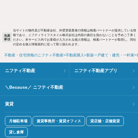
当サイトの物件及び不動産会社、外壁塗装業者の情報は検索パートナーが提供している情
報であり、ニフティライフスタイル株式会社は内容の責任を負わないことを予めご了承く
免責
事項
ださい。本サービス内でお客様が入力される個人情報は、検索パートナーが取得し、同社
の定める個人情報規約に従って取り扱われます。
不動産・住宅情報のニフティ不動産
不動産購入
新築一戸建て・建売・一軒家
ニフティ不動産
ニフティ不動産アプリ
＼Because／ ニフティ不動産
賃貸
月極駐車場
賃貸事務所・賃貸オフィス
貸店舗・店舗賃貸
貸し倉庫