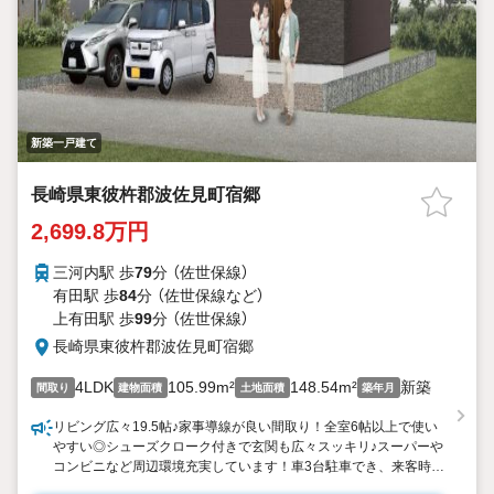
新築一戸建て
長崎県東彼杵郡波佐見町宿郷
2,699.8万円
三河内駅 歩
79
分 （佐世保線）
有田駅 歩
84
分 （佐世保線
など
）
上有田駅 歩
99
分 （佐世保線）
長崎県東彼杵郡波佐見町宿郷
4LDK
105.99m²
148.54m²
新築
間取り
建物面積
土地面積
築年月
リビング広々19.5帖♪家事導線が良い間取り！全室6帖以上で使い
やすい◎シューズクローク付きで玄関も広々スッキリ♪スーパーや
コンビニなど周辺環境充実しています！車3台駐車でき、来客時も
安心です♪