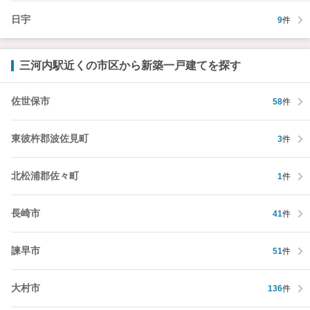
日宇
9
件
三河内駅近くの市区から新築一戸建てを探す
佐世保市
58
件
東彼杵郡波佐見町
3
件
北松浦郡佐々町
1
件
長崎市
41
件
諫早市
51
件
大村市
136
件