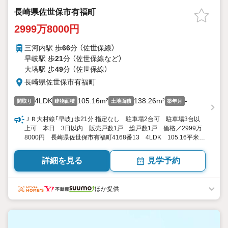
長崎県佐世保市有福町
2999万8000円
三河内駅 歩
66
分 （佐世保線）
早岐駅 歩
21
分 （佐世保線
など
）
大塔駅 歩
49
分 （佐世保線）
長崎県佐世保市有福町
4LDK
105.16m²
138.26m²
-
間取り
建物面積
土地面積
築年月
ＪＲ大村線「早岐」歩21分 指定なし 駐車場2台可 駐車場3台以
上可 本日 3日以内 販売戸数1戸 総戸数1戸 価格／2999万
8000円 長崎県佐世保市有福町4168番13 4LDK 105.16平米
（31.81坪） 向き／▼未選択 by SUUMO
詳細を見る
見学予約
ほか提供