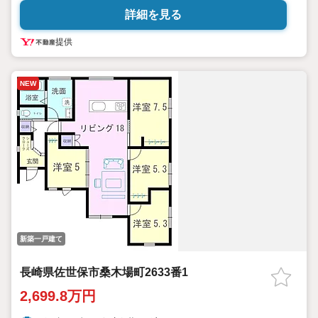
詳細を見る
■周辺環境
・波佐見町立中央小学校まで徒歩19分（1500m）
提供
・波佐見町立波佐見中学校まで徒歩17分（1290m）
・エレナ波佐見店まで車で1分（418m）
NEW
■物件情報
・オール電化
・駐車場3台
・リビング19.5帖
・各洋室6帖以上
・シューズクローク
・トイレ2ヶ所
・照明、エアコン1基設置済み
・食器洗浄乾燥機、浴室乾燥機能付き
・断熱等性能等級5等級
・劣化対策等級3相当
・床下の劣化を防ぎ不同沈下しにくいベタ基礎を採用
新築一戸建て
■2026年11月完成予定
※工期の影響で変更になる可能性がございます。ご了承くださ
長崎県佐世保市桑木場町2633番1
い。
2,699.8万円
平日のご予約もOK！開催時間/10:0018:00（火・水定休）
ご予約状況により、ご希望に添えない場合がございます。予めご