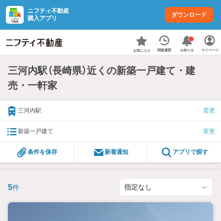
ニフティ不動産
ダウンロード
購入アプリ
お知らせ
閲覧履歴
マイページ
お気に入り
三河内駅（長崎県）近くの新築一戸建て・建
売・一軒家
三河内駅
変更
新築一戸建て
変更
条件を保存
新着通知
アプリで探す
5
件