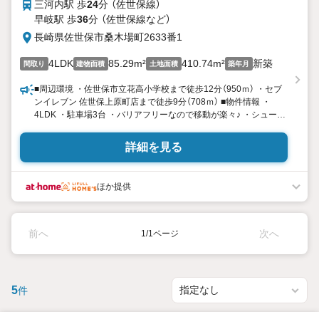
三河内駅 歩
24
分 （佐世保線）
了承下さい。
早岐駅 歩
36
分 （佐世保線
など
）
長崎県佐世保市桑木場町2633番1
4LDK
85.29m²
410.74m²
新築
間取り
建物面積
土地面積
築年月
■周辺環境 ・佐世保市立花高小学校まで徒歩12分（950ｍ） ・セブ
ンイレブン 佐世保上原町店まで徒歩9分（708ｍ） ■物件情報 ・
4LDK ・駐車場3台 ・バリアフリーなので移動が楽々♪ ・シューズ
クローク ・各居室収納 ・食器洗浄乾燥機、浴室乾燥機能 ・断熱
等性能等級5等級 ■2026年12月完成予定 ※工期の影響で変更にな
詳細を見る
る可能性がございます。
ほか提供
前へ
次へ
1/1ページ
5
件