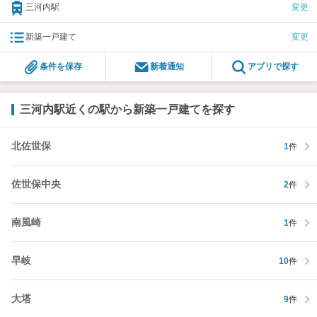
三河内駅
変更
新築一戸建て
変更
条件を保存
新着通知
アプリで探す
三河内駅近くの駅から新築一戸建てを探す
北佐世保
1
件
佐世保中央
2
件
南風崎
1
件
早岐
10
件
大塔
9
件