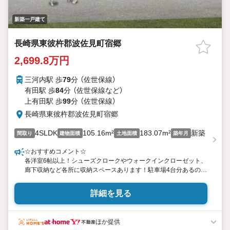
新築一戸建て
長崎県東彼杵郡波佐見町宿郷
2,699.8万円
三河内駅 歩
79
分 （佐世保線）
有田駅 歩
84
分 （佐世保線
など
）
上有田駅 歩
99
分 （佐世保線）
長崎県東彼杵郡波佐見町宿郷
4SLDK
105.16m²
183.07m²
新築
間取り
建物面積
土地面積
築年月
☆おすすめコメント☆
各洋室6帖以上！シューズクロークやウォークインクローゼット、
廊下収納など各所に収納スペースあります！駐車場4台分あるので
来客時も安心♪食器洗浄乾燥機、浴室乾燥機能は標準装備！
詳細を見る
■周辺環境
・波佐見町立中央小学校まで徒歩19分（1500m）
・波佐見町立波佐見中学校まで徒歩17分（1290m）
ほか提供
・エレナ波佐見店まで車で1分（418m）