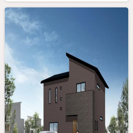
■物件情報
・駐車場4台
・各階トイレ設置
・各洋室6帖以上
・シューズクローク
・ウォークインクローゼット
・照明、エアコン1基設置済み
・食器洗浄乾燥機、浴室乾燥機付き
・断熱等性能等級5等級
・劣化対策等級3相当
・床下の劣化を防ぎ不同沈下しにくいベタ基礎を採用
■2026年11月完成予定
※工期の影響で変更になる可能性がございます。ご了承くださ
い。
平日のご予約もOK！開催時間/10:0018:00（火・水定休）
ご予約状況により、ご希望に添えない場合がございます。予めご
了承下さい。