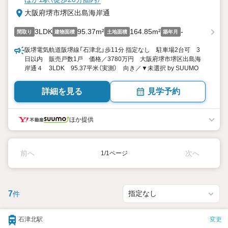
大阪府堺市堺区出島海岸通
3LDK
95.37m²
164.85m²
-
間取り
建物面積
土地面積
築年月
阪堺電気軌道阪堺線「石津北」歩11分 指定なし 駐車場2台可 3
日以内 販売戸数1戸 価格／3780万円 大阪府堺市堺区出島海
岸通４ 3LDK 95.37平米（実測） 向き／▼未選択 by SUUMO
詳細を見る
見学予約
ほか提供
前へ
次へ
1/1ページ
7
件
石津北駅
変更