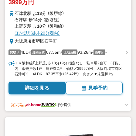
3999万円
石津北駅 歩
13
分 （阪堺線）
石津駅 歩
14
分 （阪堺線）
上野芝駅 歩
18
分 （阪和線）
ほか3駅（徒歩20分圏内）
大阪府堺市堺区石津町
4LDK
87.35m²
93.26m²
-
間取り
建物面積
土地面積
築年月
ＪＲ阪和線「上野芝」歩18分19分 指定なし 駐車場2台可 3日以
内 販売戸数1戸 総戸数2戸 価格／3999万円 大阪府堺市堺区
石津町３ 4LDK 87.35平米（26.42坪） 向き／▼未選択 by
SUUMO
詳細を見る
見学予約
ほか提供