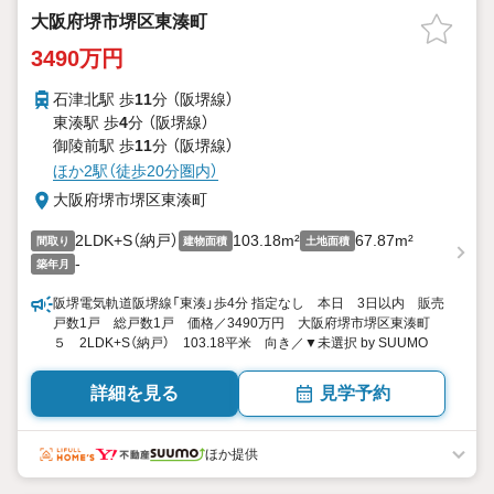
大阪府堺市堺区東湊町
3490万円
石津北駅 歩
11
分 （阪堺線）
東湊駅 歩
4
分 （阪堺線）
御陵前駅 歩
11
分 （阪堺線）
ほか2駅（徒歩20分圏内）
大阪府堺市堺区東湊町
2LDK+S（納戸）
103.18m²
67.87m²
間取り
建物面積
土地面積
-
築年月
阪堺電気軌道阪堺線「東湊」歩4分 指定なし 本日 3日以内 販売
戸数1戸 総戸数1戸 価格／3490万円 大阪府堺市堺区東湊町
５ 2LDK+S（納戸） 103.18平米 向き／▼未選択 by SUUMO
詳細を見る
見学予約
ほか提供