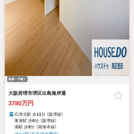
新築一戸建て
大阪府堺市堺区出島海岸通
3780万円
石津北駅 歩
11
分 （阪堺線）
東湊駅 歩
8
分 （阪堺線）
湊駅 歩
9
分 （南海本線）
ほか1駅（徒歩20分圏内）