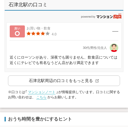
石津北駅の口コミ
p
良い
お買い物・飲食
4.0
30代/男性/元住人
近くにローソンがあり、深夜でも困りません、飲食店については
近くにテレビでも有名なうどん店があり満足できます
石津北駅
周辺の口コミをもっと見る
※口コミは「
マンションノート
」が情報提供しています。口コミに関する
お問い合わせは、
こちら
からお願いします。
おうち時間を豊かにするヒント