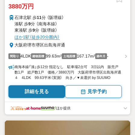
3880万円
石津北駅 歩
11
分 （阪堺線）
湊駅 歩
9
分 （南海本線）
東湊駅 歩
9
分 （阪堺線）
ほか1駅（徒歩20分圏内）
大阪府堺市堺区出島海岸通
4LDK
99.63m²
167.17m²
-
間取り
建物面積
土地面積
築年月
南海本線「湊」歩12分 指定なし 駐車場2台可 3日以内 販売戸
数1戸 総戸数1戸 価格／3880万円 大阪府堺市堺区出島海岸通
４ 4LDK 99.63平米（実測） 向き／▼未選択 by SUUMO
詳細を見る
見学予約
ほか提供