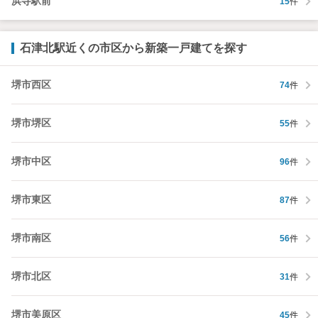
浜寺駅前
15
件
石津北駅近くの市区から新築一戸建てを探す
堺市西区
74
件
堺市堺区
55
件
堺市中区
96
件
堺市東区
87
件
堺市南区
56
件
堺市北区
31
件
堺市美原区
45
件