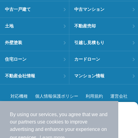
中古一戸建て
中古マンション
土地
不動産売却
外壁塗装
引越し見積もり
住宅ローン
カードローン
不動産会社情報
マンション情報
対応機種
個人情報保護ポリシー
利用規約
運営会社
ヘルプ・お問い合わせ
採用情報
By using our services, you agree that we and
より使いやすくなった
our
partners
use cookies to improve
アプリで物件探ししませんか？
advertising and enhance your experience on
✔️
サクサク動く地図で物件検索
our services.
Learn more