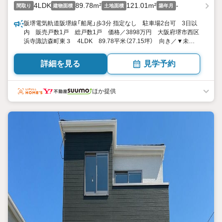
4LDK
89.78m²
121.01m²
-
間取り
建物面積
土地面積
築年月
阪堺電気軌道阪堺線「船尾」歩3分 指定なし 駐車場2台可 3日以
内 販売戸数1戸 総戸数1戸 価格／3898万円 大阪府堺市西区
浜寺諏訪森町東３ 4LDK 89.78平米（27.15坪） 向き／▼未選
択 by SUUMO
詳細を見る
見学予約
ほか提供