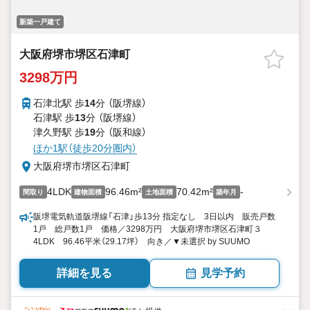
新築一戸建て
大阪府堺市堺区石津町
3298万円
石津北駅 歩
14
分 （阪堺線）
石津駅 歩
13
分 （阪堺線）
津久野駅 歩
19
分 （阪和線）
ほか1駅（徒歩20分圏内）
大阪府堺市堺区石津町
4LDK
96.46m²
70.42m²
-
間取り
建物面積
土地面積
築年月
阪堺電気軌道阪堺線「石津」歩13分 指定なし 3日以内 販売戸数
1戸 総戸数1戸 価格／3298万円 大阪府堺市堺区石津町３
4LDK 96.46平米（29.17坪） 向き／▼未選択 by SUUMO
詳細を見る
見学予約