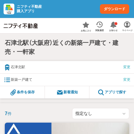
ニフティ不動産
ダウンロード
購入アプリ
お知らせ
閲覧履歴
マイページ
お気に入り
石津北駅（大阪府）近くの新築一戸建て・建
売・一軒家
石津北駅
変更
新築一戸建て
変更
条件を保存
新着通知
アプリで探す
7
件