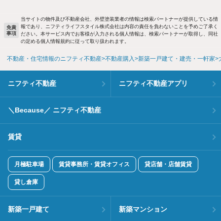
当サイトの物件及び不動産会社、外壁塗装業者の情報は検索パートナーが提供している情
報であり、ニフティライフスタイル株式会社は内容の責任を負わないことを予めご了承く
免責
事項
ださい。本サービス内でお客様が入力される個人情報は、検索パートナーが取得し、同社
の定める個人情報規約に従って取り扱われます。
不動産・住宅情報のニフティ不動産
不動産購入
新築一戸建て・建売・一軒家
ニフティ不動産
ニフティ不動産アプリ
＼Because／ ニフティ不動産
賃貸
月極駐車場
賃貸事務所・賃貸オフィス
貸店舗・店舗賃貸
貸し倉庫
新築一戸建て
新築マンション