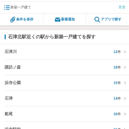
新築一戸建て
変更
条件を保存
新着通知
アプリで探す
石津北駅近くの駅から新築一戸建てを探す
石津川
12
件
諏訪ノ森
18
件
浜寺公園
15
件
石津
14
件
船尾
16
件