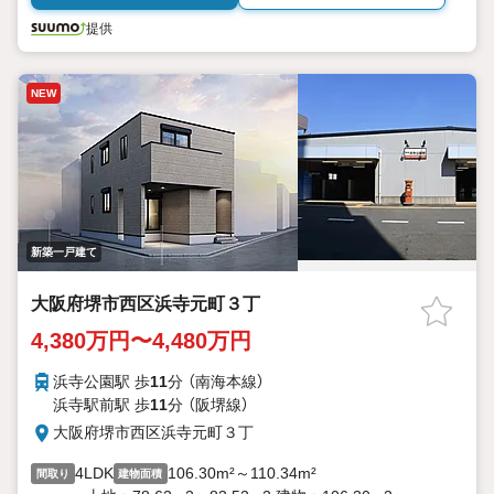
提供
NEW
新築一戸建て
大阪府堺市西区浜寺元町３丁
4,380万円〜4,480万円
浜寺公園駅 歩
11
分 （南海本線）
浜寺駅前駅 歩
11
分 （阪堺線）
大阪府堺市西区浜寺元町３丁
4LDK
106.30m²～110.34m²
間取り
建物面積