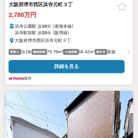
大阪府堺市西区浜寺元町３丁
2,780万円
浜寺公園駅 歩
10
分 （南海本線）
浜寺駅前駅 歩
10
分 （阪堺線）
大阪府堺市西区浜寺元町３丁
3LDK
79.78m²
68.42m²
新築
間取り
建物面積
土地面積
築年月
詳細を見る
提供