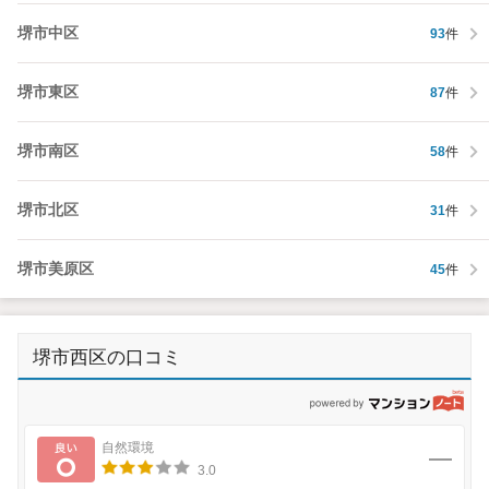
堺市中区
93
件
堺市東区
87
件
堺市南区
58
件
堺市北区
31
件
堺市美原区
45
件
堺市西区の口コミ
p
良い
自然環境
3.0