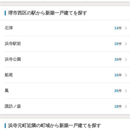
堺市西区の駅から新築一戸建てを探す
石津
14
件
浜寺駅前
16
件
浜寺公園
16
件
船尾
16
件
鳳
26
件
諏訪ノ森
18
件
浜寺元町近隣の町域から新築一戸建てを探す