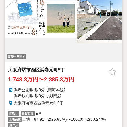
≪周辺環境≫
・浜寺昭和小学校…徒歩5分
・浜寺南中学校…徒歩12分
・ローソン…徒歩5分
・ベストショップ…徒歩10分
ハウスフリーダムは【東証スタンダード上場企業】です。
「見るだけ・聞くだけ」OK！
不動産購入や住宅ローンなど、お気軽にご相談ください
新築一戸建て
大阪府堺市西区浜寺元町5丁
1,743.3万円〜2,385.3万円
浜寺公園駅 歩
8
分 （南海本線）
浜寺駅前駅 歩
8
分 （阪堺線）
大阪府堺市西区浜寺元町5丁
-
-m²
間取り
建物面積
土地：84.91m2(25.68坪)〜100.00m2(30.24坪)
土地面積
-
築年月