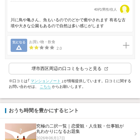
40代/男性/住人
川に鳥や亀さん、魚もいるのでのどかで癒やされます 有名な古
墳や大きな公園もあるので自然は多い感じがします
気になる
お買い物・飲食
2.0
堺市西区
周辺の口コミをもっと見る
※口コミは「
マンションノート
」が情報提供しています。口コミに関する
お問い合わせは、
こちら
からお願いします。
おうち時間を豊かにするヒント
究極の二択一覧｜恋愛観・人生観・仕事観が
丸わかりになるお題集
2026年06月17日