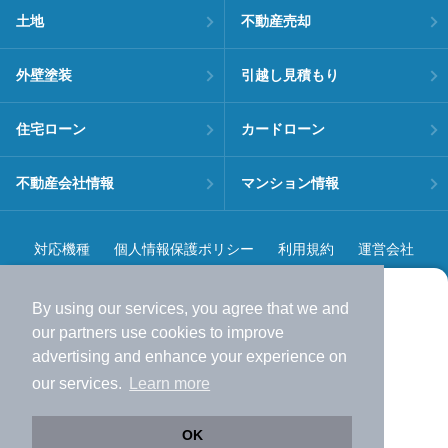
土地
不動産売却
外壁塗装
引越し見積もり
住宅ローン
カードローン
不動産会社情報
マンション情報
対応機種
個人情報保護ポリシー
利用規約
運営会社
ヘルプ・お問い合わせ
採用情報
By using our services, you agree that we and
より使いやすくなった
our
partners
use cookies to improve
アプリで物件探ししませんか？
advertising and enhance your experience on
✔️
サクサク動く地図で物件検索
our services.
Learn more
✔️
新着物件・価格変動をすぐに通知
©NIFTY Lifestyle Co., Ltd.
✔️
会員登録なし
OK