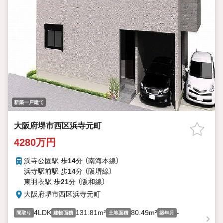
新築一戸建て
大阪府堺市西区浜寺元町
4280万円
浜寺公園駅 歩
14
分 （南海本線）
浜寺駅前駅 歩
14
分 （阪堺線）
東羽衣駅 歩
21
分 （阪和線）
大阪府堺市西区浜寺元町
4LDK
131.81m²
80.49m²
-
間取り
建物面積
土地面積
築年月