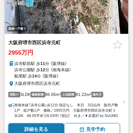
新築一戸建て
大阪府堺市西区浜寺元町
2955万円
浜寺駅前駅 歩
11
分 （阪堺線）
浜寺公園駅 歩
12
分 （南海本線）
船尾駅 歩
14
分 （阪堺線）
大阪府堺市西区浜寺元町
3LDK
86.05m²
81.22m²
-
間取り
建物面積
土地面積
築年月
南海本線「浜寺公園」歩12分 指定なし 本日 3日以内 販売戸数
1戸 総戸数1戸 価格／2955万円 大阪府堺市西区浜寺元町３
3LDK 86.05平米（26.03坪）（登記） 向き／▼未選択 by SUUMO
詳細を見る
見学予約