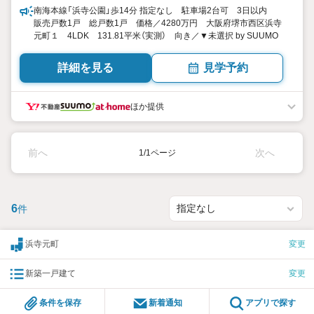
南海本線「浜寺公園」歩14分 指定なし 駐車場2台可 3日以内
販売戸数1戸 総戸数1戸 価格／4280万円 大阪府堺市西区浜寺
元町１ 4LDK 131.81平米（実測） 向き／▼未選択 by SUUMO
詳細を見る
見学予約
ほか提供
前へ
次へ
1/1ページ
6
件
浜寺元町
変更
新築一戸建て
変更
条件を保存
新着通知
アプリで探す