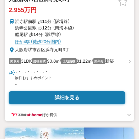
2,955万円
浜寺駅前駅 歩
11
分 （阪堺線）
浜寺公園駅 歩
12
分 （南海本線）
船尾駅 歩
14
分 （阪堺線）
ほか4駅（徒歩20分圏内）
大阪府堺市西区浜寺元町3丁
3LDK
90.8m²
81.22m²
新築
間取り
建物面積
土地面積
築年月
・*・・*・・*・・*・
物件おすすめポイント！
・通勤通学もラクラク 2沿線利用可能！
南海本線「浜寺公園」駅 徒歩12分
詳細を見る
阪堺電気軌道阪堺線「浜寺駅前」駅 徒歩11分
・駐車スペースが1台分ございます。
ほか提供
・ゆとりある部屋数の3LDK