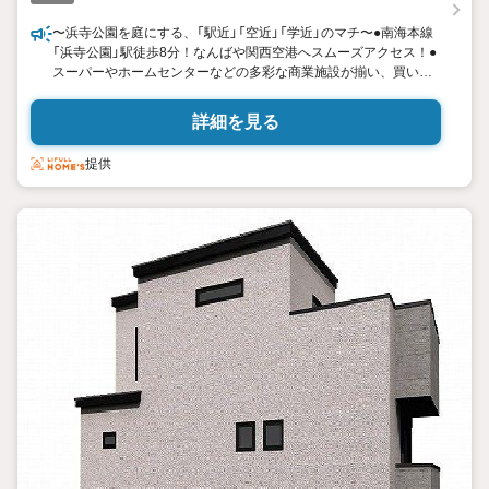
〜浜寺公園を庭にする、「駅近」「空近」「学近」のマチ〜●南海本線
「浜寺公園」駅徒歩8分！なんばや関西空港へスムーズアクセス！●
スーパーやホームセンターなどの多彩な商業施設が揃い、買い物
便利！ ●子育てファミリーにもやさしい住環境！・小学校徒歩6〜
7分、中学校徒歩5分！9年間の通学も安心。・幼保や複数のクリ
詳細を見る
ニックが徒歩10分圏内。・浜寺公園徒歩10分。プールなど家族で
レジャーも。 ●総8区画の新街区！・街区内は通り抜けができず、
提供
通行量が抑えられ落ち着いた住環境。・地盤保証システム「ジャパ
ンホームシールド20年保証」や制震システムなど、安心が続く住
まいづくり。