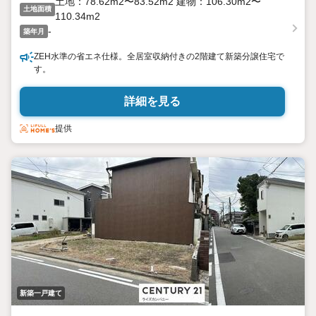
土地：78.62m2〜83.52m2 建物：106.30m2〜
土地面積
110.34m2
-
築年月
ZEH水準の省エネ仕様。全居室収納付きの2階建て新築分譲住宅で
す。
詳細を見る
提供
新築一戸建て