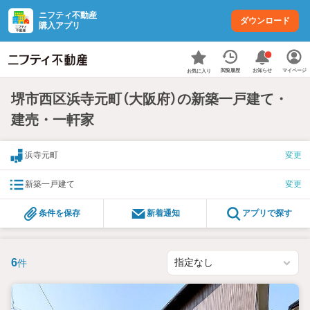
ニフティ不動産
ダウンロード
購入アプリ
お知らせ
閲覧履歴
マイページ
お気に入り
堺市西区浜寺元町（大阪府）の新築一戸建て・
建売・一軒家
浜寺元町
変更
新築一戸建て
変更
条件を保存
新着通知
アプリで探す
6
件