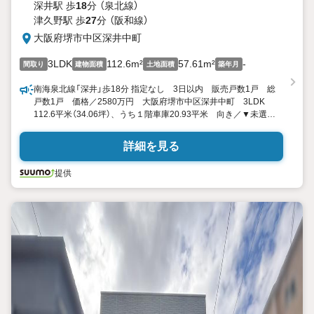
深井駅 歩
18
分 （泉北線）
津久野駅 歩
27
分 （阪和線）
大阪府堺市中区深井中町
3LDK
112.6m²
57.61m²
-
間取り
建物面積
土地面積
築年月
南海泉北線「深井」歩18分 指定なし 3日以内 販売戸数1戸 総
戸数1戸 価格／2580万円 大阪府堺市中区深井中町 3LDK
112.6平米（34.06坪）、うち１階車庫20.93平米 向き／▼未選択
by SUUMO
詳細を見る
提供