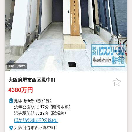
新築一戸建て
大阪府堺市西区鳳中町
4380万円
鳳駅 歩
9
分 （阪和線）
浜寺公園駅 歩
17
分 （南海本線）
浜寺駅前駅 歩
17
分 （阪堺線）
ほか1駅（徒歩20分圏内）
大阪府堺市西区鳳中町