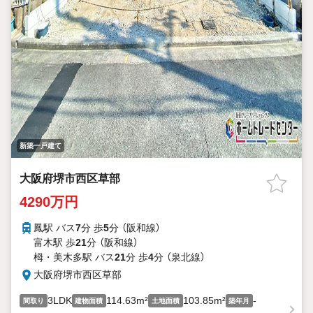
新築一戸建て
大阪府堺市西区草部
4290万円
鳳駅 バス
7
分 歩
5
分 （阪和線）
富木駅 歩
21
分 （阪和線）
栂・美木多駅 バス
21
分 歩
4
分 （泉北線）
大阪府堺市西区草部
3LDK
114.63m²
103.85m²
-
間取り
建物面積
土地面積
築年月