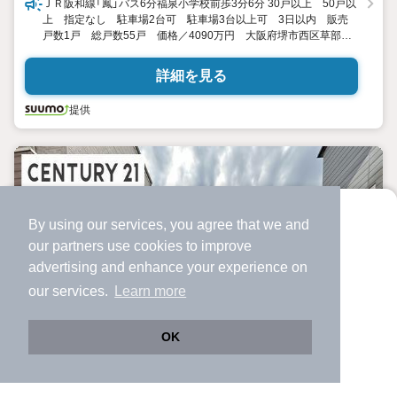
ＪＲ阪和線「鳳」バス6分福泉小学校前歩3分6分 30戸以上 50戸以
上 指定なし 駐車場2台可 駐車場3台以上可 3日以内 販売
戸数1戸 総戸数55戸 価格／4090万円 大阪府堺市西区草部
760番2他 3LDK 99.39平米（30.06坪） 向き／▼未選択 by
SUUMO
詳細を見る
提供
By using our services, you agree that we and
より使いやすくなった
our
partners
use cookies to improve
アプリで物件探ししませんか？
advertising and enhance your experience on
✔️
サクサク動く地図で物件検索
our services.
Learn more
✔️
新着物件・価格変動をすぐに通知
✔️
会員登録なし
OK
Web版をこのまま使う
購入アプリを開く
路線・駅を変更
詳細条件を変更