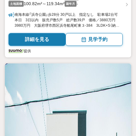
100.82m²～119.34m²
-
土地面積
築年月
南海本線「浜寺公園」歩28分 30戸以上 指定なし 駐車場2台可
本日 3日以内 販売戸数5戸 総戸数39戸 価格／3880万円
3980万円 大阪府堺市西区浜寺船尾町東３-384 3LDK+S（納戸）
4LDK 100.03平米101.65平米（30.25坪30.74坪） 向き／▼未選
択 by SUUMO
詳細を見る
見学予約
提供