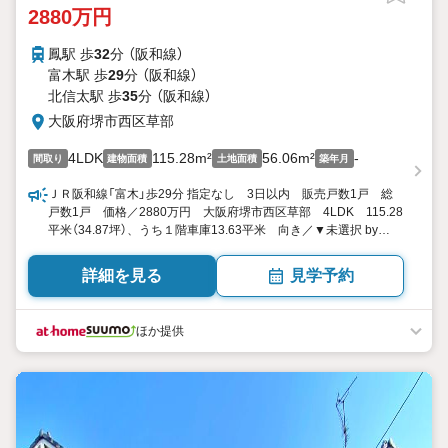
2880万円
鳳駅 歩
32
分 （阪和線）
富木駅 歩
29
分 （阪和線）
北信太駅 歩
35
分 （阪和線）
大阪府堺市西区草部
4LDK
115.28m²
56.06m²
-
間取り
建物面積
土地面積
築年月
ＪＲ阪和線「富木」歩29分 指定なし 3日以内 販売戸数1戸 総
戸数1戸 価格／2880万円 大阪府堺市西区草部 4LDK 115.28
平米（34.87坪）、うち１階車庫13.63平米 向き／▼未選択 by
SUUMO
詳細を見る
見学予約
ほか提供