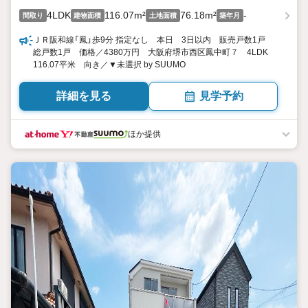
4LDK
116.07m²
76.18m²
-
間取り
建物面積
土地面積
築年月
ＪＲ阪和線「鳳」歩9分 指定なし 本日 3日以内 販売戸数1戸
総戸数1戸 価格／4380万円 大阪府堺市西区鳳中町７ 4LDK
116.07平米 向き／▼未選択 by SUUMO
詳細を見る
見学予約
ほか提供