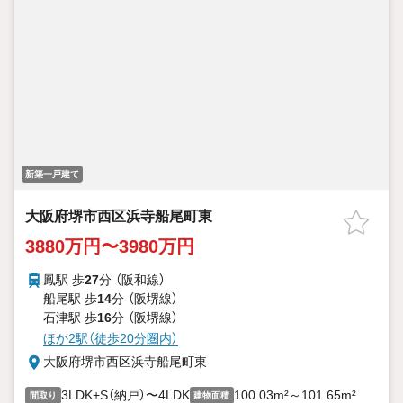
新築一戸建て
大阪府堺市西区浜寺船尾町東
3880万円〜3980万円
鳳駅 歩
27
分 （阪和線）
船尾駅 歩
14
分 （阪堺線）
石津駅 歩
16
分 （阪堺線）
ほか2駅（徒歩20分圏内）
大阪府堺市西区浜寺船尾町東
3LDK+S（納戸）〜4LDK
100.03m²～101.65m²
間取り
建物面積