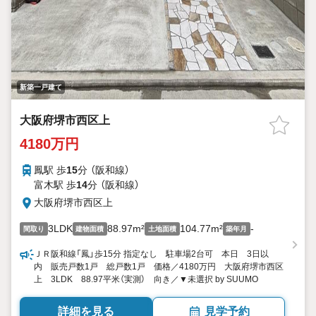
新築一戸建て
大阪府堺市西区上
4180万円
鳳駅 歩
15
分 （阪和線）
富木駅 歩
14
分 （阪和線）
大阪府堺市西区上
3LDK
88.97m²
104.77m²
-
間取り
建物面積
土地面積
築年月
ＪＲ阪和線「鳳」歩15分 指定なし 駐車場2台可 本日 3日以
内 販売戸数1戸 総戸数1戸 価格／4180万円 大阪府堺市西区
上 3LDK 88.97平米（実測） 向き／▼未選択 by SUUMO
詳細を見る
見学予約