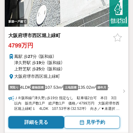
新築一戸建て
大阪府堺市西区堀上緑町
4799万円
鳳駅 歩
27
分 （阪和線）
津久野駅 歩
19
分 （阪和線）
上野芝駅 歩
25
分 （阪和線）
大阪府堺市西区堀上緑町
4LDK
107.53m²
135.02m²
-
間取り
建物面積
土地面積
築年月
ＪＲ阪和線「津久野」歩19分 指定なし 駐車場2台可 本日 3日
以内 販売戸数1戸 総戸数1戸 価格／4799万円 大阪府堺市西
区堀上緑町１ 4LDK 107.53平米（32.52坪） 向き／▼未選択 by
SUUMO
詳細を見る
見学予約