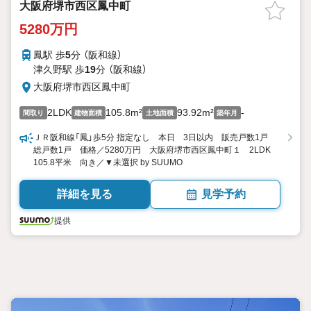
大阪府堺市西区鳳中町
5280万円
鳳駅 歩
5
分 （阪和線）
津久野駅 歩
19
分 （阪和線）
大阪府堺市西区鳳中町
2LDK
105.8m²
93.92m²
-
間取り
建物面積
土地面積
築年月
ＪＲ阪和線「鳳」歩5分 指定なし 本日 3日以内 販売戸数1戸
総戸数1戸 価格／5280万円 大阪府堺市西区鳳中町１ 2LDK
105.8平米 向き／▼未選択 by SUUMO
詳細を見る
見学予約
提供