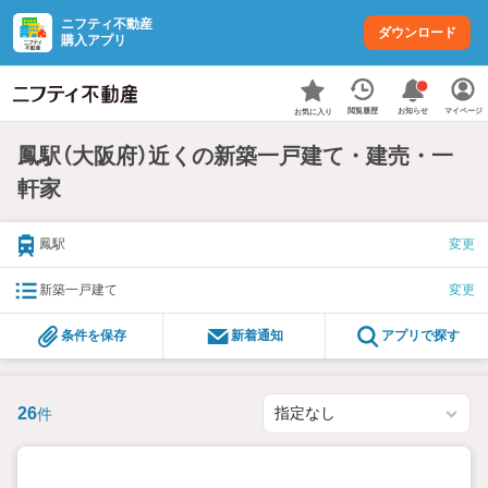
ニフティ不動産
ダウンロード
購入アプリ
お知らせ
閲覧履歴
マイページ
お気に入り
鳳駅（大阪府）近くの新築一戸建て・建売・一
軒家
鳳駅
変更
新築一戸建て
変更
条件を保存
新着通知
アプリで探す
26
件