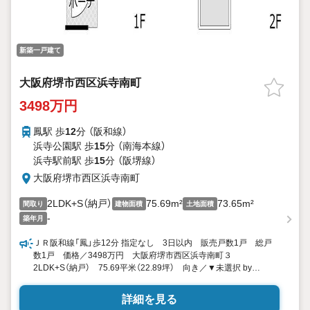
新築一戸建て
大阪府堺市西区浜寺南町
3498万円
鳳駅 歩
12
分 （阪和線）
浜寺公園駅 歩
15
分 （南海本線）
浜寺駅前駅 歩
15
分 （阪堺線）
大阪府堺市西区浜寺南町
2LDK+S（納戸）
75.69m²
73.65m²
間取り
建物面積
土地面積
-
築年月
ＪＲ阪和線「鳳」歩12分 指定なし 3日以内 販売戸数1戸 総戸
数1戸 価格／3498万円 大阪府堺市西区浜寺南町３
2LDK+S（納戸） 75.69平米（22.89坪） 向き／▼未選択 by
SUUMO
詳細を見る