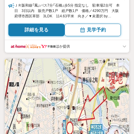
ＪＲ阪和線「鳳」バス7分「石橋」歩5分 指定なし 駐車場2台可 本
日 3日以内 販売戸数1戸 総戸数1戸 価格／4290万円 大阪
府堺市西区草部 3LDK 114.63平米 向き／▼未選択 by
SUUMO
詳細を見る
見学予約
ほか提供