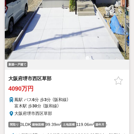
新築一戸建て
大阪府堺市西区草部
4090万円
鳳駅 バス
6
分 歩
3
分 （阪和線）
富木駅 歩
30
分 （阪和線）
大阪府堺市西区草部
3LDK
99.39m²
119.06m²
-
間取り
建物面積
土地面積
築年月