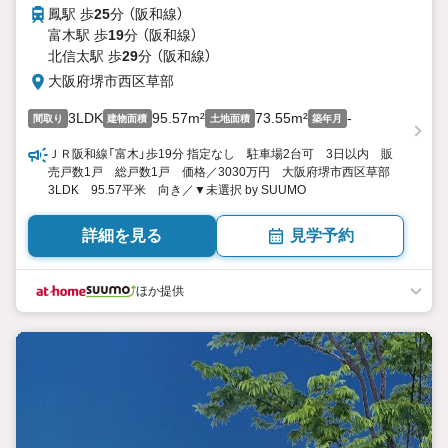
鳳駅 歩
25
分 （阪和線）
富木駅 歩
19
分 （阪和線）
北信太駅 歩
29
分 （阪和線）
大阪府堺市西区草部
3LDK
95.57m²
73.55m²
-
間取り
建物面積
土地面積
築年月
ＪＲ阪和線「富木」歩19分 指定なし 駐車場2台可 3日以内 販
売戸数1戸 総戸数1戸 価格／3030万円 大阪府堺市西区草部
3LDK 95.57平米 向き／▼未選択 by SUUMO
詳細を見る
見学予約
ほか提供