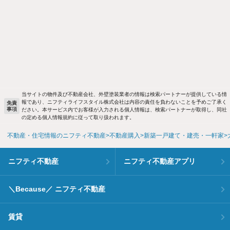
当サイトの物件及び不動産会社、外壁塗装業者の情報は検索パートナーが提供している情
報であり、ニフティライフスタイル株式会社は内容の責任を負わないことを予めご了承く
免責
事項
ださい。本サービス内でお客様が入力される個人情報は、検索パートナーが取得し、同社
の定める個人情報規約に従って取り扱われます。
不動産・住宅情報のニフティ不動産
不動産購入
新築一戸建て・建売・一軒家
ニフティ不動産
ニフティ不動産アプリ
＼Because／ ニフティ不動産
賃貸