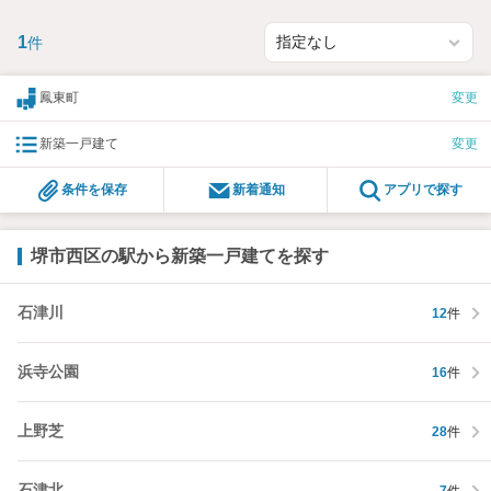
1
件
鳳東町
変更
新築一戸建て
変更
条件を保存
新着通知
アプリで探す
堺市西区の駅から新築一戸建てを探す
石津川
12
件
浜寺公園
16
件
上野芝
28
件
石津北
7
件