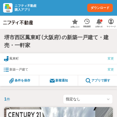
ニフティ不動産
ダウンロード
購入アプリ
お知らせ
閲覧履歴
マイページ
お気に入り
堺市西区鳳東町（大阪府）の新築一戸建て・建
売・一軒家
鳳東町
変更
新築一戸建て
変更
条件を保存
新着通知
アプリで探す
1
件