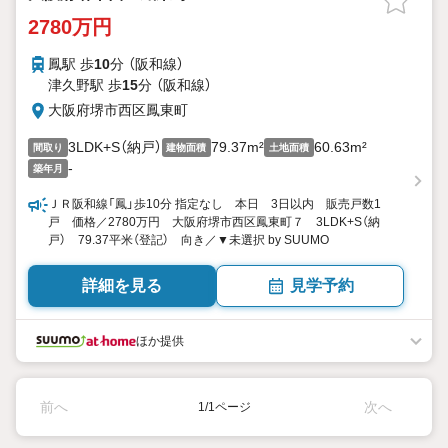
2780万円
鳳駅 歩
10
分 （阪和線）
津久野駅 歩
15
分 （阪和線）
大阪府堺市西区鳳東町
3LDK+S（納戸）
79.37m²
60.63m²
間取り
建物面積
土地面積
-
築年月
ＪＲ阪和線「鳳」歩10分 指定なし 本日 3日以内 販売戸数1
戸 価格／2780万円 大阪府堺市西区鳳東町７ 3LDK+S（納
戸） 79.37平米（登記） 向き／▼未選択 by SUUMO
詳細を見る
見学予約
ほか提供
前へ
次へ
1/1ページ