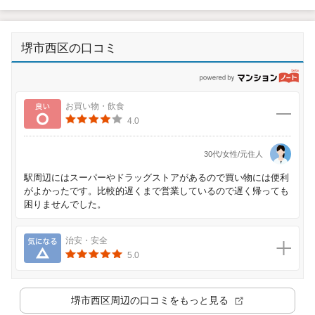
堺市西区の口コミ
p
良い
お買い物・飲食
4.0
30代/女性/元住人
駅周辺にはスーパーやドラッグストアがあるので買い物には便利
がよかったです。比較的遅くまで営業しているので遅く帰っても
困りませんでした。
気になる
治安・安全
5.0
堺市西区
周辺の口コミをもっと見る