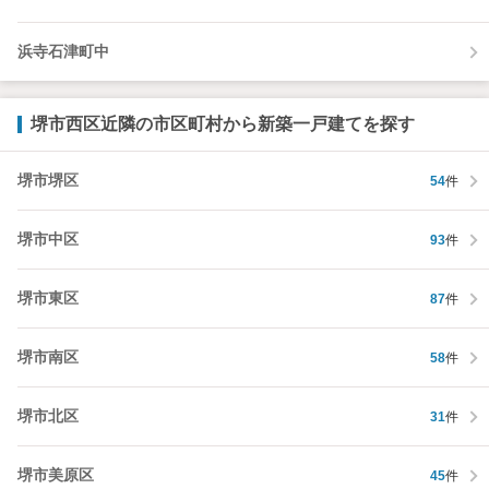
浜寺石津町中
堺市西区近隣の市区町村から新築一戸建てを探す
堺市堺区
54
件
堺市中区
93
件
堺市東区
87
件
堺市南区
58
件
堺市北区
31
件
堺市美原区
45
件