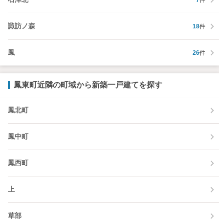
諏訪ノ森
18
件
鳳
26
件
鳳東町近隣の町域から新築一戸建てを探す
鳳北町
鳳中町
鳳西町
上
草部