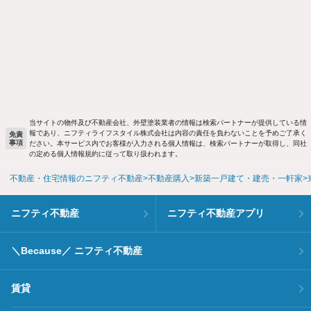
当サイトの物件及び不動産会社、外壁塗装業者の情報は検索パートナーが提供している情
報であり、ニフティライフスタイル株式会社は内容の責任を負わないことを予めご了承く
免責
事項
ださい。本サービス内でお客様が入力される個人情報は、検索パートナーが取得し、同社
の定める個人情報規約に従って取り扱われます。
不動産・住宅情報のニフティ不動産
不動産購入
新築一戸建て・建売・一軒家
ニフティ不動産
ニフティ不動産アプリ
＼Because／ ニフティ不動産
賃貸