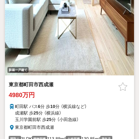
新築一戸建て
東京都町田市西成瀬
4980万円
町田駅 バス
6
分 歩
10
分 （横浜線
など
）
成瀬駅 歩
25
分 （横浜線）
玉川学園前駅 歩
25
分 （小田急線）
東京都町田市西成瀬
3LDK
113.89m²
130.85m²
-
間取り
建物面積
土地面積
築年月