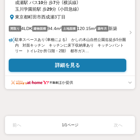
成瀬駅 バス
10
分 歩
7
分 （横浜線）
玉川学園前駅 歩
29
分 （小田急線）
東京都町田市西成瀬3丁目
4LDK
94.4m²
120.15m²
新築
間取り
建物面積
土地面積
築年月
駐車スペースあり（車種による） かしの木山自然公園迄徒歩5分圏
内 対面キッチン キッチンに床下収納庫あり キッチンパント
リー トイレ2か所（1階・2階） 都市ガス
東宝ハウス町田はまず、お客様一人一人を知り、理解することか
詳細を見る
ら始めます。
お客様のお話をきちんとお聞きし、しっかり話し合う「心」のコミ
ュニケーションが大切になります。だからこそ、それぞれのお客
ほか提供
様にベストな「住まい」をご提案をすることができるのです。
インターネット予約で当日見学が可能！
（1）［室内・現地を見学する］をクリック
（2）本日4日以内をご希望の方は
「ご要望・ご質問欄」に希望日時をご記入ください！
【主要不動産流通各社の2025年度中間期の売買仲介実績におい
前へ
次へ
1/1ページ
て、全国第9位の売買仲介実績です】※住宅新報より
たくさんのお客様からのお言葉に感謝してこれからも楽しく素敵