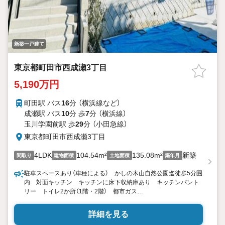
新築一戸建て
東京都町田市西成瀬3丁目
5,190万円
町田駅 バス
16
分 （横浜線
など
）
成瀬駅 バス
10
分 歩
7
分 （横浜線）
玉川学園前駅 歩
29
分 （小田急線）
東京都町田市西成瀬3丁目
4LDK
104.54m²
135.08m²
新築
間取り
建物面積
土地面積
築年月
駐車スペースあり（車種による） かしの木山自然公園迄徒歩5分圏
内 対面キッチン キッチンに床下収納庫あり キッチンパント
リー トイレ2か所（1階・2階） 都市ガス
東宝ハウス町田はまず、お客様一人一人を知り、理解することか
詳細を見る
ら始めます。