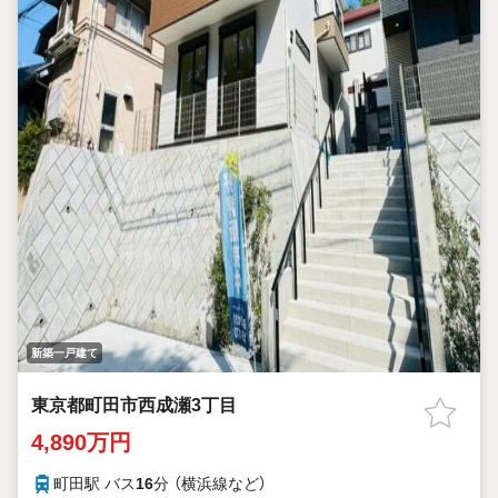
新築一戸建て
東京都町田市西成瀬3丁目
4,890万円
町田駅 バス
16
分 （横浜線
など
）