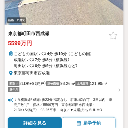
新築一戸建て
東京都町田市西成瀬
5599万円
こどもの国駅 バス
4
分 歩
10
分 （こどもの国）
成瀬駅 バス
7
分 歩
8
分 （横浜線）
町田駅 バス
6
分 歩
9
分 （横浜線
など
）
東京都町田市西成瀬
2LDK+S（納戸）
98.26m²
121.99m²
間取り
建物面積
土地面積
-
築年月
ＪＲ横浜線「成瀬」歩23分 指定なし 駐車場2台可 3日以内 販
売戸数1戸 価格／5599万円 東京都町田市西成瀬１
2LDK+S（納戸） 98.26平米 向き／▼未選択 by SUUMO
詳細を見る
見学予約