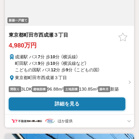
新築一戸建て
東京都町田市西成瀬３丁目
4,980万円
成瀬駅 バス
7
分 歩
10
分 （横浜線）
町田駅 バス
9
分 歩
10
分 （横浜線
など
）
こどもの国駅 バス
12
分 歩
9
分 （こどもの国）
東京都町田市西成瀬３丁目
3LDK
96.88m²
130.85m²
新築
間取り
建物面積
土地面積
築年月
詳細を見る
ほか提供