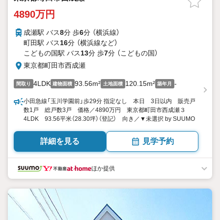
4890万円
成瀬駅 バス
8
分 歩
6
分 （横浜線）
町田駅 バス
16
分 （横浜線
など
）
こどもの国駅 バス
13
分 歩
7
分 （こどもの国）
東京都町田市西成瀬
4LDK
93.56m²
120.15m²
-
間取り
建物面積
土地面積
築年月
小田急線「玉川学園前」歩29分 指定なし 本日 3日以内 販売戸
数1戸 総戸数3戸 価格／4890万円 東京都町田市西成瀬３
4LDK 93.56平米（28.30坪）（登記） 向き／▼未選択 by SUUMO
詳細を見る
見学予約
ほか提供