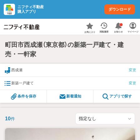
ニフティ不動産
ダウンロード
購入アプリ
お知らせ
閲覧履歴
マイページ
お気に入り
町田市西成瀬（東京都）の新築一戸建て・建
売・一軒家
西成瀬
変更
新築一戸建て
変更
条件を保存
新着通知
アプリで探す
10
件