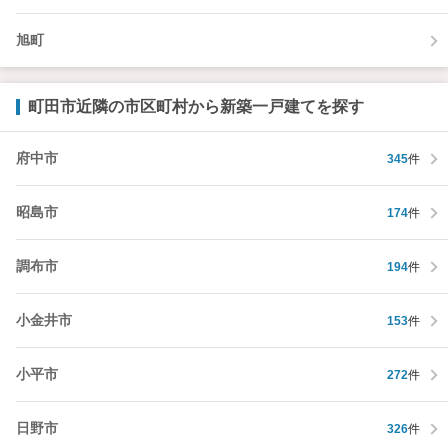
旭町
町田市近隣の市区町村から新築一戸建てを探す
府中市
345
件
昭島市
174
件
調布市
194
件
小金井市
153
件
小平市
272
件
日野市
326
件