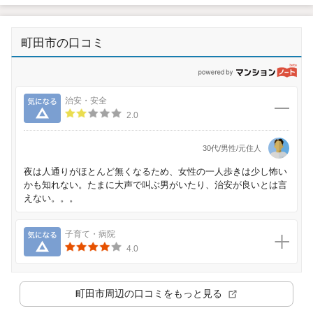
町田市の口コミ
p
気になる
治安・安全
2.0
30代/男性/元住人
夜は人通りがほとんど無くなるため、女性の一人歩きは少し怖い
かも知れない。たまに大声で叫ぶ男がいたり、治安が良いとは言
えない。。。
気になる
子育て・病院
4.0
町田市
周辺の口コミをもっと見る