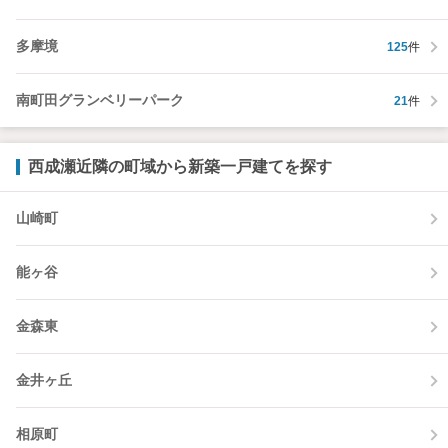
多摩境
125
件
南町田グランベリーパーク
21
件
西成瀬近隣の町域から新築一戸建てを探す
山崎町
能ヶ谷
金森東
金井ヶ丘
相原町