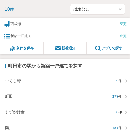
なお家探しをお約束します。
お家探しを始めてみようと思われたらまずは、お気軽に東宝ハウ
10
件
ス町田に相談してみませんか？
スタッフ一同お客様のお問合せをお待ちしております。
西成瀬
変更
新築一戸建て
変更
条件を保存
新着通知
アプリで探す
町田市の駅から新築一戸建てを探す
つくし野
9
件
町田
377
件
すずかけ台
6
件
鶴川
187
件