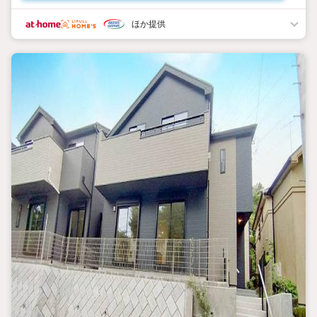
お客様のお話をきちんとお聞きし、しっかり話し合う「心」のコミ
ュニケーションが大切になります。だからこそ、それぞれのお客
ほか提供
様にベストな「住まい」をご提案をすることができるのです。
インターネット予約で当日見学が可能！
（1）［室内・現地を見学する］をクリック
（2）本日4日以内をご希望の方は
「ご要望・ご質問欄」に希望日時をご記入ください！
【主要不動産流通各社の2025年度中間期の売買仲介実績におい
て、全国第9位の売買仲介実績です】※住宅新報より
たくさんのお客様からのお言葉に感謝してこれからも楽しく素敵
なお家探しをお約束します。
お家探しを始めてみようと思われたらまずは、お気軽に東宝ハウ
ス町田に相談してみませんか？
スタッフ一同お客様のお問合せをお待ちしております。