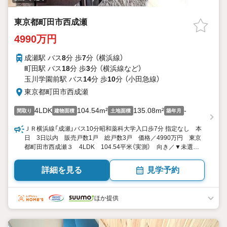
東京都町田市西成瀬
4990万円
成瀬駅 バス
8
分 歩
7
分 （横浜線）
町田駅 バス
18
分 歩
3
分 （横浜線
など
）
玉川学園前駅 バス
14
分 歩
10
分 （小田急線）
東京都町田市西成瀬
4LDK
104.54m²
135.08m²
-
間取り
建物面積
土地面積
築年月
ＪＲ横浜線「成瀬」バス10分昭和薬科大学入口歩7分 指定なし 本
日 3日以内 販売戸数1戸 総戸数3戸 価格／4990万円 東京
都町田市西成瀬３ 4LDK 104.54平米（実測） 向き／▼未選択
by SUUMO
詳細を見る
見学予約
ほか提供