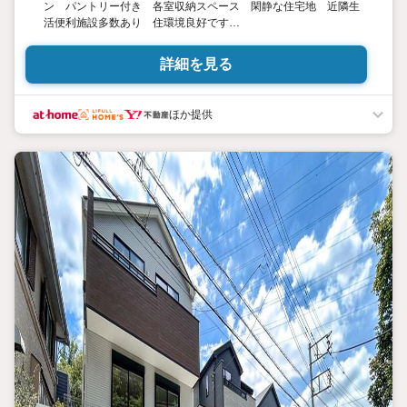
ン パントリー付き 各室収納スペース 閑静な住宅地 近隣生
活便利施設多数あり 住環境良好です
【古淵駅徒歩2分！店舗前駐車場完備！】
詳細を見る
弊社は1993年に相模原にて開業し、地元の相模原・町田を中心に
数多くのお客様の住まい探しを支えてまいりました。
「安心に・丁寧に・分かりやすく」を心がけながら皆様のお役に立
ほか提供
ちたいと思います。
【何でもご相談ください！】
不動産のご相談もお気軽にご連絡ください
物件詳細のことはもちろん、売却相談、ローン診断等何でもご相
談ください
お客様のお力になります
【営業時間 9:0020:00】
上記時間はお電話が繋がりやすくなっております
人気物件には特に問い合わせが集中するため、お早めにご連絡く
ださい。
「室内・現地を見学する」ボタンよりご予約いただくとご見学がス
ムーズです