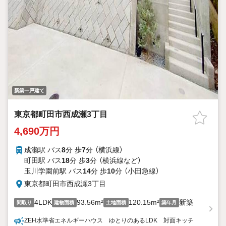
新築一戸建て
東京都町田市西成瀬3丁目
4,690万円
成瀬駅 バス
8
分 歩
7
分 （横浜線）
町田駅 バス
18
分 歩
3
分 （横浜線
など
）
玉川学園前駅 バス
14
分 歩
10
分 （小田急線）
東京都町田市西成瀬3丁目
4LDK
93.56m²
120.15m²
新築
間取り
建物面積
土地面積
築年月
ZEH水準省エネルギーハウス ゆとりのあるLDK 対面キッチ