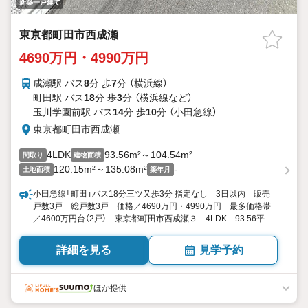
新築一戸建て
東京都町田市西成瀬
4690万円・4990万円
成瀬駅 バス
8
分 歩
7
分 （横浜線）
町田駅 バス
18
分 歩
3
分 （横浜線
など
）
玉川学園前駅 バス
14
分 歩
10
分 （小田急線）
東京都町田市西成瀬
4LDK
93.56m²～104.54m²
間取り
建物面積
120.15m²～135.08m²
-
土地面積
築年月
小田急線「町田」バス18分三ツ又歩3分 指定なし 3日以内 販売
戸数3戸 総戸数3戸 価格／4690万円・4990万円 最多価格帯
／4600万円台（2戸） 東京都町田市西成瀬３ 4LDK 93.56平米
104.54平米 向き／▼未選択 by SUUMO
詳細を見る
見学予約
ほか提供