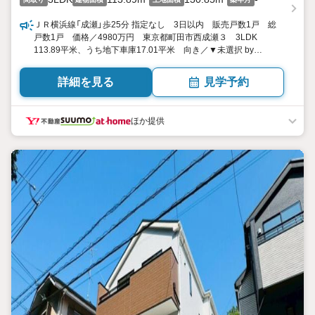
ＪＲ横浜線「成瀬」歩25分 指定なし 3日以内 販売戸数1戸 総
戸数1戸 価格／4980万円 東京都町田市西成瀬３ 3LDK
113.89平米、うち地下車庫17.01平米 向き／▼未選択 by
SUUMO
詳細を見る
見学予約
ほか提供