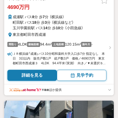
4690万円
成瀬駅 バス
8
分 歩
7
分 （横浜線）
町田駅 バス
18
分 歩
3
分 （横浜線
など
）
玉川学園前駅 バス
14
分 歩
10
分 （小田急線）
東京都町田市西成瀬
4LDK
94.4m²
120.15m²
-
間取り
建物面積
土地面積
築年月
ＪＲ横浜線「成瀬」バス10分昭和薬科大学入口歩7分 指定なし 本
日 3日以内 販売戸数1戸 総戸数3戸 価格／4690万円 東京
都町田市西成瀬３ 4LDK 94.4平米（実測） 向き／▼未選択 by
SUUMO
詳細を見る
見学予約
ほか提供