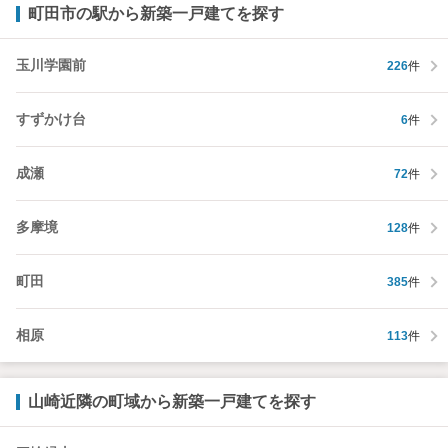
町田市の駅から新築一戸建てを探す
玉川学園前
226
件
すずかけ台
6
件
成瀬
72
件
多摩境
128
件
町田
385
件
相原
113
件
山崎近隣の町域から新築一戸建てを探す