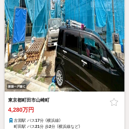
新築一戸建て
東京都町田市山崎町
4,280万円
古淵駅 バス
17
分 （横浜線）
町田駅 バス
21
分 歩
2
分 （横浜線
など
）