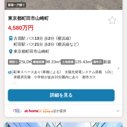
新築一戸建て
東京都町田市山崎町
4,580万円
古淵駅 バス
13
分 歩
2
分 （横浜線）
町田駅 バス
21
分 歩
2
分 （横浜線
など
）
東京都町田市山崎町
2SLDK
98.23m²
125.43m²
新築
間取り
建物面積
土地面積
築年月
駐車スペースあり（車種による） 太陽光発電システム搭載 LDに
床暖房完備 小学校が徒歩10分圏内にあり 都市ガス
東宝ハウス町田はまず、お客様一人一人を知り、理解することか
ら始めます。
詳細を見る
お客様のお話をきちんとお聞きし、しっかり話し合う「心」のコミ
ュニケーションが大切になります。だからこそ、それぞれのお客
様にベストな「住まい」をご提案をすることができるのです。
ほか提供
インターネット予約で当日見学が可能！
（1）［室内・現地を見学する］をクリック