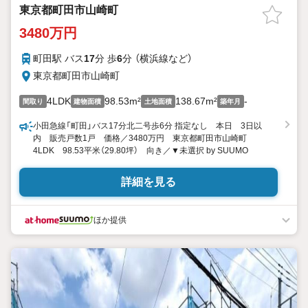
東京都町田市山崎町
3480万円
町田駅 バス
17
分 歩
6
分 （横浜線
など
）
東京都町田市山崎町
4LDK
98.53m²
138.67m²
-
間取り
建物面積
土地面積
築年月
小田急線「町田」バス17分北二号歩6分 指定なし 本日 3日以
内 販売戸数1戸 価格／3480万円 東京都町田市山崎町
4LDK 98.53平米（29.80坪） 向き／▼未選択 by SUUMO
詳細を見る
ほか提供