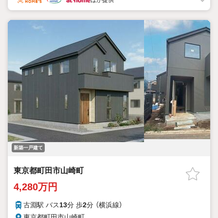
ほか提供
インターネット予約で当日見学が可能！
（1）［室内・現地を見学する］をクリック
（2）本日4日以内をご希望の方は
「ご要望・ご質問欄」に希望日時をご記入ください！
【主要不動産流通各社の2025年度中間期の売買仲介実績におい
て、全国第9位の売買仲介実績です】
※住宅新報より
たくさんのお客様からのお言葉に感謝してこれからも楽しく素敵
なお家探しをお約束します。
お家探しを始めてみようと思われたらまずは、お気軽に東宝ハウ
ス町田に相談してみませんか？
スタッフ一同お客様のお問合せをお待ちしております。
新築一戸建て
東京都町田市山崎町
4,280万円
古淵駅 バス
13
分 歩
2
分 （横浜線）
東京都町田市山崎町