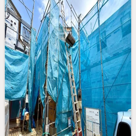
（2）本日4日以内をご希望の方は
「ご要望・ご質問欄」に希望日時をご記入ください！
【主要不動産流通各社の2025年度中間期の売買仲介実績におい
て、全国第9位の売買仲介実績です】
※住宅新報より
たくさんのお客様からのお言葉に感謝してこれからも楽しく素敵
なお家探しをお約束します。
お家探しを始めてみようと思われたらまずは、お気軽に東宝ハウ
ス町田に相談してみませんか？
スタッフ一同お客様のお問合せをお待ちしております。