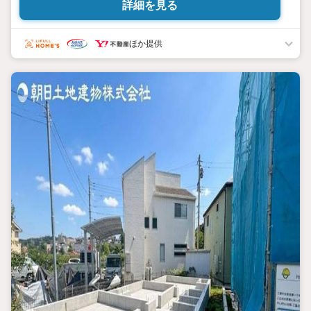
詳細を見る
お客様のお話をきちんとお聞きし、しっかり話し合う「心」のコミ
ュニケーションが大切になります。だからこそ、それぞれのお客
様にベストな「住まい」をご提案をすることができるのです。
ほか提供
インターネット予約で当日見学が可能！
（1）［室内・現地を見学する］をクリック
（2）本日4日以内をご希望の方は
「ご要望・ご質問欄」に希望日時をご記入ください！
【主要不動産流通各社の2025年度中間期の売買仲介実績におい
て、全国第9位の売買仲介実績です】
※住宅新報より
たくさんのお客様からのお言葉に感謝してこれからも楽しく素敵
なお家探しをお約束します。
お家探しを始めてみようと思われたらまずは、お気軽に東宝ハウ
ス町田に相談してみませんか？
スタッフ一同お客様のお問合せをお待ちしております。