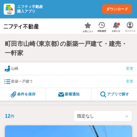
ニフティ不動産
ダウンロード
購入アプリ
お知らせ
閲覧履歴
マイページ
お気に入り
町田市山崎（東京都）の新築一戸建て・建売・
一軒家
山崎
変更
新築一戸建て
変更
条件を保存
新着通知
アプリで探す
12
件