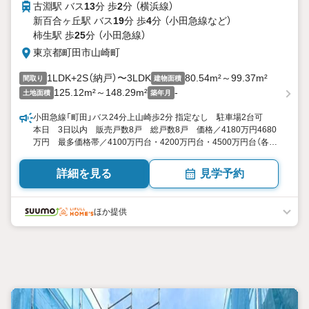
古淵駅 バス
13
分 歩
2
分 （横浜線）
新百合ヶ丘駅 バス
19
分 歩
4
分 （小田急線
など
）
柿生駅 歩
25
分 （小田急線）
東京都町田市山崎町
1LDK+2S（納戸）〜3LDK
80.54m²～99.37m²
間取り
建物面積
125.12m²～148.29m²
-
土地面積
築年月
小田急線「町田」バス24分上山崎歩2分 指定なし 駐車場2台可
本日 3日以内 販売戸数8戸 総戸数8戸 価格／4180万円4680
万円 最多価格帯／4100万円台・4200万円台・4500万円台（各2
戸） 東京都町田市山崎町 1LDK+2S（納戸）3LDK 80.54平米
99.37平米 向き／▼未選択 by SUUMO
詳細を見る
見学予約
ほか提供