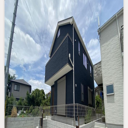
【主要不動産流通各社の2025年度中間期の売買仲介実績におい
て、全国第9位の売買仲介実績です】
※住宅新報より
たくさんのお客様からのお言葉に感謝してこれからも楽しく素敵
なお家探しをお約束します。
お家探しを始めてみようと思われたらまずは、お気軽に東宝ハウ
ス町田に相談してみませんか？
スタッフ一同お客様のお問合せをお待ちしております。