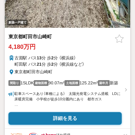
新築一戸建て
東京都町田市山崎町
4,180万円
古淵駅 バス
13
分 歩
2
分 （横浜線）
町田駅 バス
21
分 歩
2
分 （横浜線
など
）
東京都町田市山崎町
1SLDK
90.07m²
125.22m²
新築
間取り
建物面積
土地面積
築年月
駐車スペースあり（車種による） 太陽光発電システム搭載 LDに
床暖房完備 小学校が徒歩10分圏内にあり 都市ガス
東宝ハウス町田はまず、お客様一人一人を知り、理解することか
ら始めます。
詳細を見る
お客様のお話をきちんとお聞きし、しっかり話し合う「心」のコミ
ュニケーションが大切になります。だからこそ、それぞれのお客
様にベストな「住まい」をご提案をすることができるのです。