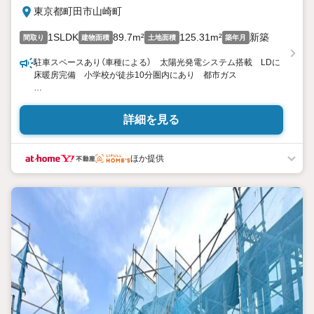
東京都町田市山崎町
1SLDK
89.7m²
125.31m²
新築
間取り
建物面積
土地面積
築年月
駐車スペースあり（車種による） 太陽光発電システム搭載 LDに
床暖房完備 小学校が徒歩10分圏内にあり 都市ガス
東宝ハウス町田はまず、お客様一人一人を知り、理解することか
ら始めます。
詳細を見る
お客様のお話をきちんとお聞きし、しっかり話し合う「心」のコミ
ュニケーションが大切になります。だからこそ、それぞれのお客
様にベストな「住まい」をご提案をすることができるのです。
ほか提供
インターネット予約で当日見学が可能！
（1）［室内・現地を見学する］をクリック
（2）本日4日以内をご希望の方は
「ご要望・ご質問欄」に希望日時をご記入ください！
【主要不動産流通各社の2025年度中間期の売買仲介実績におい
て、全国第9位の売買仲介実績です】
※住宅新報より
たくさんのお客様からのお言葉に感謝してこれからも楽しく素敵
なお家探しをお約束します。
お家探しを始めてみようと思われたらまずは、お気軽に東宝ハウ