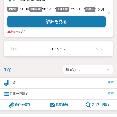
1SLDK
90.94m²
125.31m²
1ヶ月
間取り
建物面積
土地面積
築年月
詳細を見る
提供
前へ
次へ
1/1ページ
12
件
山崎
変更
新築一戸建て
変更
条件を保存
新着通知
アプリで探す