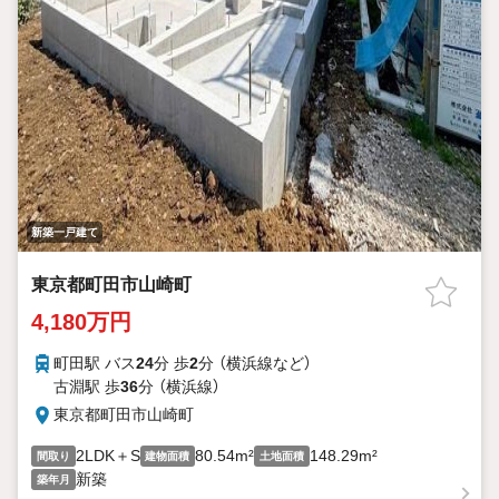
新築一戸建て
東京都町田市山崎町
4,180万円
町田駅 バス
24
分 歩
2
分 （横浜線
など
）
古淵駅 歩
36
分 （横浜線）
東京都町田市山崎町
2LDK＋S
80.54m²
148.29m²
間取り
建物面積
土地面積
新築
築年月