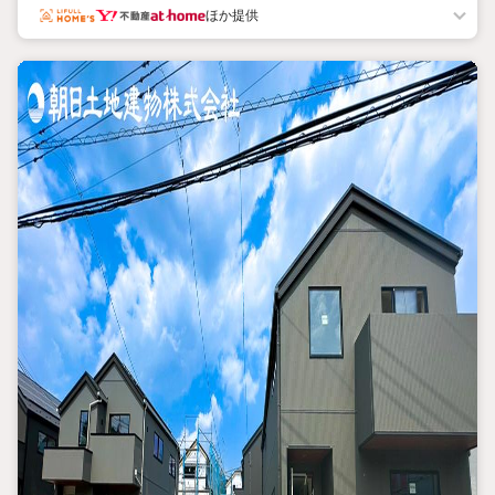
様にベストな「住まい」をご提案をすることができるのです。
ほか提供
インターネット予約で当日見学が可能！
（1）［室内・現地を見学する］をクリック
（2）本日4日以内をご希望の方は
「ご要望・ご質問欄」に希望日時をご記入ください！
【主要不動産流通各社の2025年度中間期の売買仲介実績におい
て、全国第9位の売買仲介実績です】
※住宅新報より
たくさんのお客様からのお言葉に感謝してこれからも楽しく素敵
なお家探しをお約束します。
お家探しを始めてみようと思われたらまずは、お気軽に東宝ハウ
ス町田に相談してみませんか？
スタッフ一同お客様のお問合せをお待ちしております。