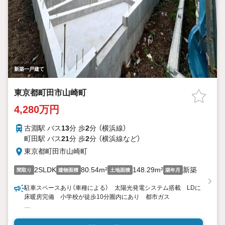
新築一戸建て
東京都町田市山崎町
4,280万円
古淵駅 バス
13
分 歩
2
分 （横浜線）
町田駅 バス
21
分 歩
2
分 （横浜線
など
）
東京都町田市山崎町
2SLDK
80.54m²
148.29m²
新築
間取り
建物面積
土地面積
築年月
駐車スペースあり（車種による） 太陽光発電システム搭載 LDに
床暖房完備 小学校が徒歩10分圏内にあり 都市ガス
東宝ハウス町田はまず、お客様一人一人を知り、理解することか
ら始めます。