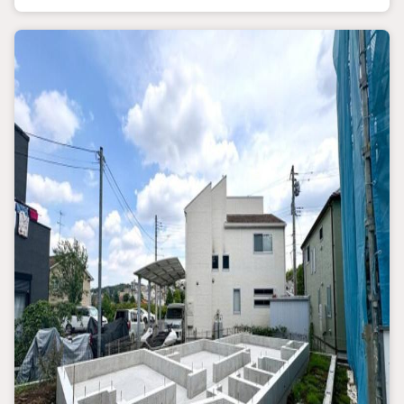
インターネット予約で当日見学が可能！
（1）［室内・現地を見学する］をクリック
（2）本日4日以内をご希望の方は
「ご要望・ご質問欄」に希望日時をご記入ください！
【主要不動産流通各社の2025年度中間期の売買仲介実績におい
て、全国第9位の売買仲介実績です】
※住宅新報より
たくさんのお客様からのお言葉に感謝してこれからも楽しく素敵
なお家探しをお約束します。
お家探しを始めてみようと思われたらまずは、お気軽に東宝ハウ
ス町田に相談してみませんか？
スタッフ一同お客様のお問合せをお待ちしております。