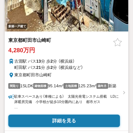
新築一戸建て
東京都町田市山崎町
4,280万円
古淵駅 バス
13
分 歩
2
分 （横浜線）
町田駅 バス
21
分 歩
2
分 （横浜線
など
）
東京都町田市山崎町
1SLDK
95.14m²
125.23m²
新築
間取り
建物面積
土地面積
築年月
駐車スペースあり（車種による） 太陽光発電システム搭載 LDに
床暖房完備 小学校が徒歩10分圏内にあり 都市ガス
東宝ハウス町田はまず、お客様一人一人を知り、理解することか
ら始めます。
詳細を見る
お客様のお話をきちんとお聞きし、しっかり話し合う「心」のコミ
ュニケーションが大切になります。だからこそ、それぞれのお客