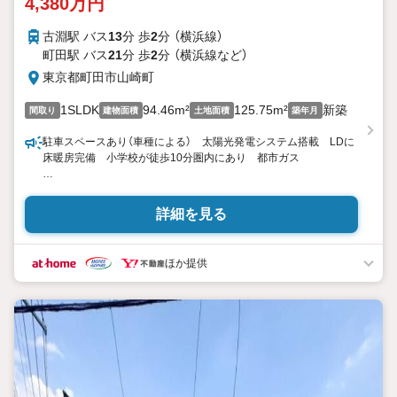
4,380万円
古淵駅 バス
13
分 歩
2
分 （横浜線）
町田駅 バス
21
分 歩
2
分 （横浜線
など
）
東京都町田市山崎町
1SLDK
94.46m²
125.75m²
新築
間取り
建物面積
土地面積
築年月
駐車スペースあり（車種による） 太陽光発電システム搭載 LDに
床暖房完備 小学校が徒歩10分圏内にあり 都市ガス
東宝ハウス町田はまず、お客様一人一人を知り、理解することか
ら始めます。
詳細を見る
お客様のお話をきちんとお聞きし、しっかり話し合う「心」のコミ
ュニケーションが大切になります。だからこそ、それぞれのお客
様にベストな「住まい」をご提案をすることができるのです。
ほか提供
インターネット予約で当日見学が可能！
（1）［室内・現地を見学する］をクリック
（2）本日4日以内をご希望の方は
「ご要望・ご質問欄」に希望日時をご記入ください！
【主要不動産流通各社の2025年度中間期の売買仲介実績におい
て、全国第9位の売買仲介実績です】