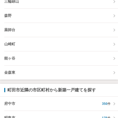
三輪緑山
森野
薬師台
山崎町
能ヶ谷
金森東
町田市近隣の市区町村から新築一戸建てを探す
府中市
350
件
昭島市
175
件