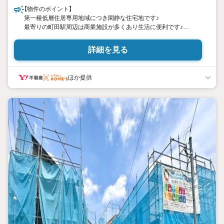
【物件のポイント】
第一種低層住居専用地域につき閑静な住宅地です♪
最寄りの町田駅周辺は商業施設が多くあり生活に便利です♪
【営業時間 10:0020:00】
詳細を見る
上記時間はお電話が繋がりやすくなっております。
人気物件には特に問い合わせが集中するため、お早めにお電話く
ださい。
ほか提供
「室内・現地を見学する」ボタンよりご予約いただくとご見学がス
ムーズです。
【創業42周年の実績】
弊社は1985年町田にて開業し、
東京・神奈川・埼玉エリアに13店舗展開しております。
契約件数5万件を突破し、数多くの実績を積むことによって、
様々なご提案やアドバイスが出来るようになりました。
私達はお客様に安心感をお持ち頂ける自信があります。
【とことん納得】
当社では担当営業が物件情報を紹介しておりますが、
その後の物件のご説明、資金計画、税金相談などについては、
上司である担当課長も同席でご説明させていただきます。