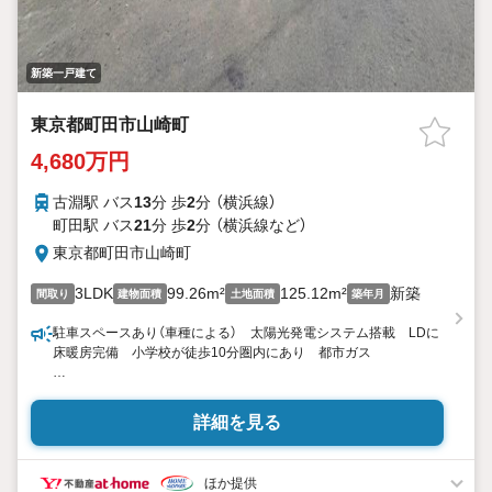
新築一戸建て
東京都町田市山崎町
4,680万円
古淵駅 バス
13
分 歩
2
分 （横浜線）
町田駅 バス
21
分 歩
2
分 （横浜線
など
）
東京都町田市山崎町
3LDK
99.26m²
125.12m²
新築
間取り
建物面積
土地面積
築年月
駐車スペースあり（車種による） 太陽光発電システム搭載 LDに
床暖房完備 小学校が徒歩10分圏内にあり 都市ガス
東宝ハウス町田はまず、お客様一人一人を知り、理解することか
ら始めます。
詳細を見る
お客様のお話をきちんとお聞きし、しっかり話し合う「心」のコミ
ュニケーションが大切になります。だからこそ、それぞれのお客
様にベストな「住まい」をご提案をすることができるのです。
ほか提供