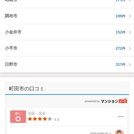
調布市
199
件
小金井市
152
件
小平市
272
件
日野市
317
件
町田市の口コミ
p
良い
治安・安全
4.0
20代/女性/住人