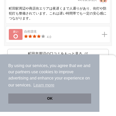
町田駅周辺や商店街エリアは夜遅くまで人通りがあり、街灯や防
犯灯も整備されています。これは遅い時間帯でも一定の安心感に
つながります。
良い
自然環境
4.0
町田市
周辺の口コミをもっと見る
※口コミは「
マンションノート
」が情報提供しています。口コミに関する
By using our services, you agree that we and
より使いやすくなった
お問い合わせは、
こちら
からお願いします。
our
partners
use cookies to improve
アプリで物件探ししませんか？
advertising and enhance your experience on
✔️
サクサク動く地図で物件検索
our services.
Learn more
おうち時間を豊かにするヒント
✔️
新着物件・価格変動をすぐに通知
✔️
会員登録なし
OK
運命の人の特徴14選｜既婚者の体験談や運命
の人か確かめるための方法も紹介
Web版をこのまま使う
購入アプリを開く
市区町村を変更
詳細条件を変更
2026年04月07日