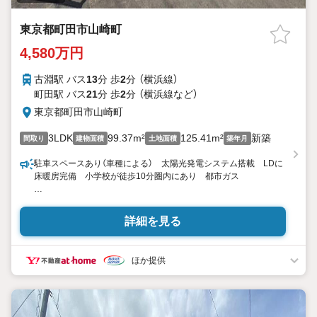
東京都町田市山崎町
4,580万円
古淵駅 バス
13
分 歩
2
分 （横浜線）
町田駅 バス
21
分 歩
2
分 （横浜線
など
）
東京都町田市山崎町
3LDK
99.37m²
125.41m²
新築
間取り
建物面積
土地面積
築年月
駐車スペースあり（車種による） 太陽光発電システム搭載 LDに
床暖房完備 小学校が徒歩10分圏内にあり 都市ガス
東宝ハウス町田はまず、お客様一人一人を知り、理解することか
ら始めます。
詳細を見る
お客様のお話をきちんとお聞きし、しっかり話し合う「心」のコミ
ュニケーションが大切になります。だからこそ、それぞれのお客
様にベストな「住まい」をご提案をすることができるのです。
ほか提供
インターネット予約で当日見学が可能！
（1）［室内・現地を見学する］をクリック
（2）本日4日以内をご希望の方は
「ご要望・ご質問欄」に希望日時をご記入ください！