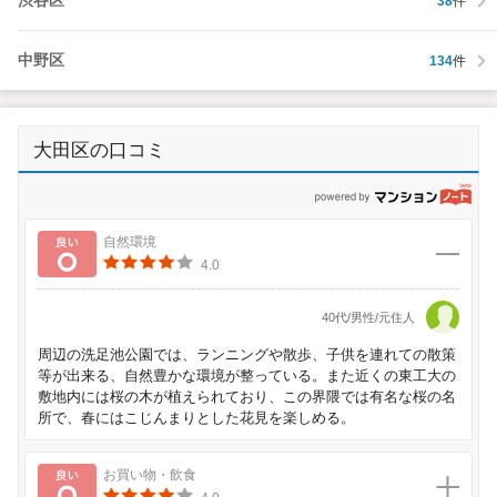
渋谷区
38
件
中野区
134
件
大田区の口コミ
p
良い
自然環境
4.0
40代/男性/元住人
周辺の洗足池公園では、ランニングや散歩、子供を連れての散策
等が出来る、自然豊かな環境が整っている。また近くの東工大の
敷地内には桜の木が植えられており、この界隈では有名な桜の名
所で、春にはこじんまりとした花見を楽しめる。
良い
お買い物・飲食