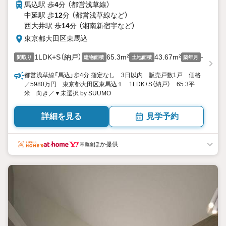
馬込駅 歩
4
分 （都営浅草線）
中延駅 歩
12
分 （都営浅草線
など
）
西大井駅 歩
14
分 （湘南新宿宇
など
）
東京都大田区東馬込
1LDK+S（納戸）
65.3m²
43.67m²
-
間取り
建物面積
土地面積
築年月
都営浅草線「馬込」歩4分 指定なし 3日以内 販売戸数1戸 価格
／5980万円 東京都大田区東馬込１ 1LDK+S（納戸） 65.3平
米 向き／▼未選択 by SUUMO
詳細を見る
見学予約
ほか提供