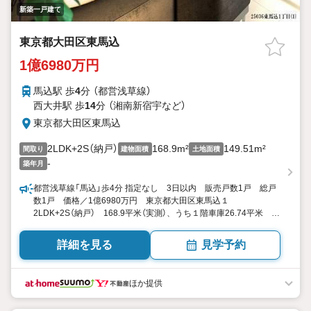
新築一戸建て
東京都大田区東馬込
1億6980万円
馬込駅 歩
4
分 （都営浅草線）
西大井駅 歩
14
分 （湘南新宿宇
など
）
東京都大田区東馬込
2LDK+2S（納戸）
168.9m²
149.51m²
間取り
建物面積
土地面積
-
築年月
都営浅草線「馬込」歩4分 指定なし 3日以内 販売戸数1戸 総戸
数1戸 価格／1億6980万円 東京都大田区東馬込１
2LDK+2S（納戸） 168.9平米（実測）、うち１階車庫26.74平米 向
き／▼未選択 by SUUMO
詳細を見る
見学予約
ほか提供