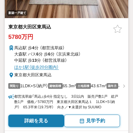
新築一戸建て
東京都大田区東馬込
5780万円
馬込駅 歩
4
分 （都営浅草線）
大森駅 バス
6
分 歩
6
分 （京浜東北線）
中延駅 歩
13
分 （都営浅草線）
ほか1駅（徒歩20分圏内）
東京都大田区東馬込
1LDK+S（納戸）
65.3m²
43.67m²
-
間取り
建物面積
土地面積
築年月
都営浅草線「馬込」歩4分 指定なし 3日以内 販売戸数1戸 総戸
数1戸 価格／5780万円 東京都大田区東馬込１ 1LDK+S（納
戸） 65.3平米（19.75坪） 向き／▼未選択 by SUUMO
詳細を見る
見学予約