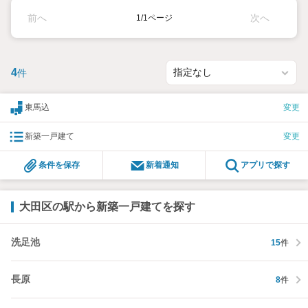
前へ
次へ
1/1ページ
4
件
東馬込
変更
新築一戸建て
変更
条件を保存
新着通知
アプリで探す
大田区の駅から新築一戸建てを探す
洗足池
15
件
長原
8
件