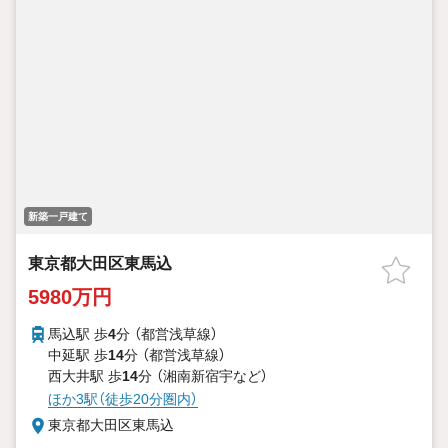
新築一戸建て
東京都大田区東馬込
5980万円
馬込駅 歩
4
分 （都営浅草線）
中延駅 歩
14
分 （都営浅草線）
西大井駅 歩
14
分 （湘南新宿宇
など
）
ほか3駅（徒歩20分圏内）
東京都大田区東馬込