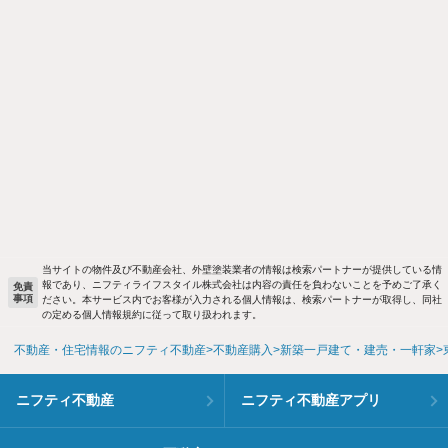
当サイトの物件及び不動産会社、外壁塗装業者の情報は検索パートナーが提供している情
報であり、ニフティライフスタイル株式会社は内容の責任を負わないことを予めご了承く
免責
事項
ださい。本サービス内でお客様が入力される個人情報は、検索パートナーが取得し、同社
の定める個人情報規約に従って取り扱われます。
不動産・住宅情報のニフティ不動産
不動産購入
新築一戸建て・建売・一軒家
ニフティ不動産
ニフティ不動産アプリ