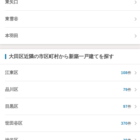
東矢口
東雪谷
本羽田
大田区近隣の市区町村から新築一戸建てを探す
江東区
108
件
品川区
79
件
目黒区
97
件
世田谷区
370
件