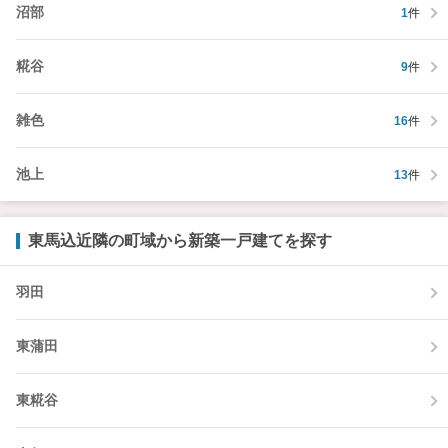
沼部
1
件
糀谷
9
件
雑色
16
件
池上
13
件
東馬込近隣の町域から新築一戸建てを探す
羽田
東蒲田
東糀谷