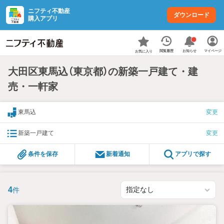
ニフティ不動産
ダウンロード
購入アプリ
お知らせ
閲覧履歴
マイページ
お気に入り
大田区東馬込（東京都）の新築一戸建て・建
売・一軒家
東馬込
変更
新築一戸建て
変更
条件を保存
新着通知
アプリで探す
4
件