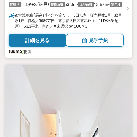
1LDK+S（納戸）
63.3m²
43.67m²
-
間取り
建物面積
土地面積
築年月
都営浅草線「馬込」歩4分 指定なし 3日以内 販売戸数1戸 総戸
数1戸 価格／5980万円 東京都大田区東馬込１ 1LDK+S（納
戸） 63.3平米 向き／▼未選択 by SUUMO
詳細を見る
見学予約
提供