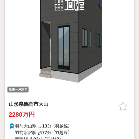
新築一戸建て
山形県鶴岡市大山
2280万円
羽前大山駅 歩
13
分 （羽越線）
羽前水沢駅 歩
77
分 （羽越線）