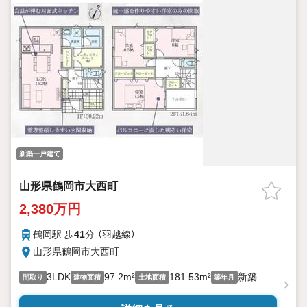
新築一戸建て
山形県鶴岡市大西町
2,380万円
鶴岡駅 歩
41
分 （羽越線）
山形県鶴岡市大西町
3LDK
97.2m²
181.53m²
新築
間取り
建物面積
土地面積
築年月