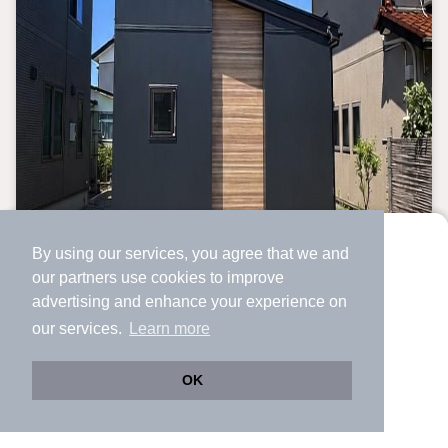
By using our services, you agree that we and
より使いやすくなった
our
partners
use cookies to improve
アプリで物件探ししませんか？
advertising and enhance your experience on
✔️
サクサク動く地図で物件検索
our services.
Learn more
✔️
新着物件・価格変動をすぐに通知
✔️
会員登録なし
OK
Web版をこのまま使う
購入アプリを開く
市区町村を変更
詳細条件を変更