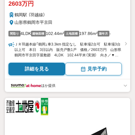
2603万円
鶴岡駅 （羽越線）
山形県鶴岡市平京田
4LDK
102.44m²
197.86m²
-
間取り
建物面積
土地面積
築年月
ＪＲ羽越本線「鶴岡」車3.3km 指定なし 駐車場2台可 駐車場3台
以上可 本日 3日以内 販売戸数1戸 価格／2603万円 山形県
鶴岡市平京田字屋敷廻 4LDK 102.44平米（実測） 向き／▼未
選択 by SUUMO
詳細を見る
見学予約
ほか提供