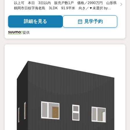
以上可 本日 3日以内 販売戸数1戸 価格／2990万円 山形県
鶴岡市日枝字海老島 3LDK 91.9平米 向き／▼未選択 by
SUUMO
詳細を見る
見学予約
提供