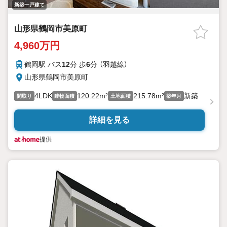
新築一戸建て
山形県鶴岡市美原町
4,960万円
鶴岡駅 バス
12
分 歩
6
分 （羽越線）
山形県鶴岡市美原町
4LDK
120.22m²
215.78m²
新築
間取り
建物面積
土地面積
築年月
詳細を見る
提供