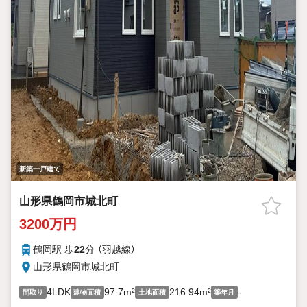
新築一戸建て
山形県鶴岡市城北町
3200万円
鶴岡駅 歩
22
分 （羽越線）
山形県鶴岡市城北町
4LDK
97.7m²
216.94m²
-
間取り
建物面積
土地面積
築年月