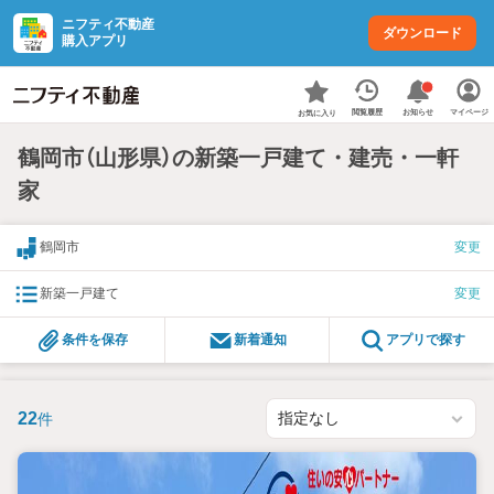
ニフティ不動産
ダウンロード
購入アプリ
お知らせ
閲覧履歴
マイページ
お気に入り
鶴岡市（山形県）の新築一戸建て・建売・一軒
家
鶴岡市
変更
新築一戸建て
変更
条件を保存
新着通知
アプリで探す
22
件