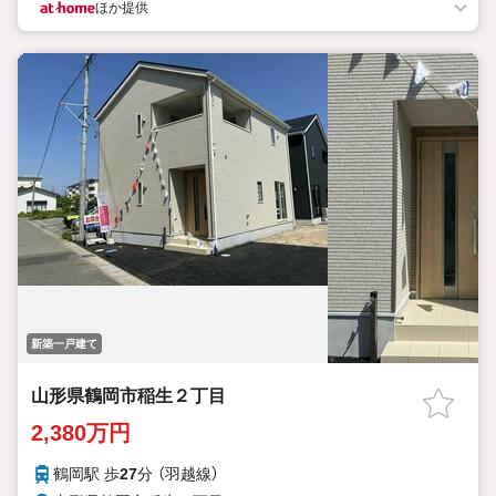
ほか提供
新築一戸建て
山形県鶴岡市稲生２丁目
2,380万円
鶴岡駅 歩
27
分 （羽越線）