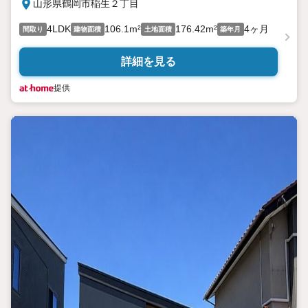
山形県鶴岡市稲生２丁目
4LDK
106.1m²
176.42m²
4ヶ月
間取り
建物面積
土地面積
築年月
詳細を見る
提供