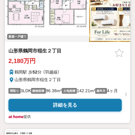
新築一戸建て
山形県鶴岡市稲生２丁目
2,180万円
鶴岡駅 歩
52
分 （羽越線）
山形県鶴岡市稲生２丁目
3LDK
96.38m²
142.21m²
4ヶ月
間取り
建物面積
土地面積
築年月
詳細を見る
提供