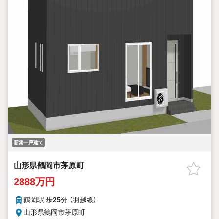
新築一戸建て
山形県鶴岡市茅原町
2888万円
鶴岡駅 歩
25
分 （羽越線）
山形県鶴岡市茅原町