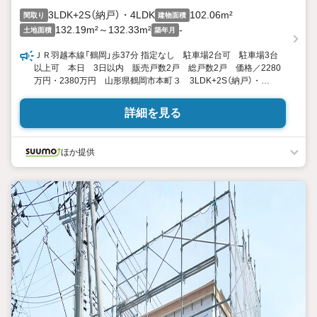
3LDK+2S（納戸）・4LDK
102.06m²
間取り
建物面積
132.19m²～132.33m²
-
土地面積
築年月
ＪＲ羽越本線「鶴岡」歩37分 指定なし 駐車場2台可 駐車場3台
以上可 本日 3日以内 販売戸数2戸 総戸数2戸 価格／2280
万円・2380万円 山形県鶴岡市本町３ 3LDK+2S（納戸）・
4LDK 102.06平米（30.87坪） 向き／▼未選択 by SUUMO
詳細を見る
ほか提供