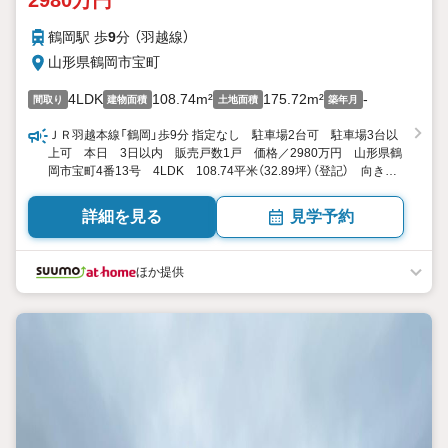
2980万円
鶴岡駅 歩
9
分 （羽越線）
山形県鶴岡市宝町
4LDK
108.74m²
175.72m²
-
間取り
建物面積
土地面積
築年月
ＪＲ羽越本線「鶴岡」歩9分 指定なし 駐車場2台可 駐車場3台以
上可 本日 3日以内 販売戸数1戸 価格／2980万円 山形県鶴
岡市宝町4番13号 4LDK 108.74平米（32.89坪）（登記） 向き／
▼未選択 by SUUMO
詳細を見る
見学予約
ほか提供