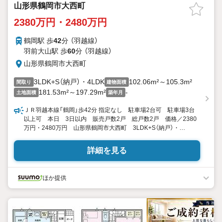
山形県鶴岡市大西町
2380万円・2480万円
鶴岡駅 歩
42
分 （羽越線）
羽前大山駅 歩
60
分 （羽越線）
山形県鶴岡市大西町
3LDK+S（納戸）・4LDK
102.06m²～105.3m²
間取り
建物面積
181.53m²～197.29m²
-
土地面積
築年月
ＪＲ羽越本線「鶴岡」歩42分 指定なし 駐車場2台可 駐車場3台
以上可 本日 3日以内 販売戸数2戸 総戸数2戸 価格／2380
万円・2480万円 山形県鶴岡市大西町 3LDK+S（納戸）・
4LDK 102.06平米・105.3平米 向き／▼未選択 by SUUMO
詳細を見る
ほか提供