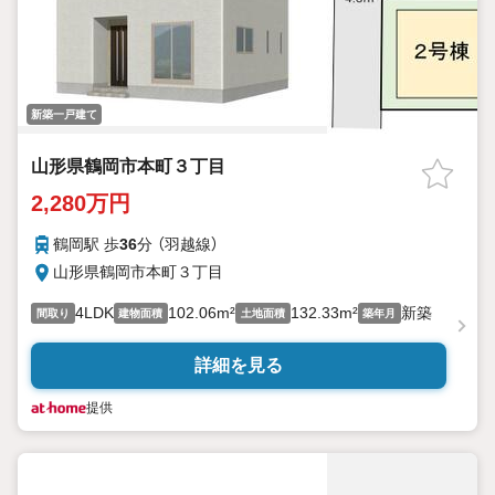
新築一戸建て
山形県鶴岡市本町３丁目
2,280万円
鶴岡駅 歩
36
分 （羽越線）
山形県鶴岡市本町３丁目
4LDK
102.06m²
132.33m²
新築
間取り
建物面積
土地面積
築年月
詳細を見る
提供