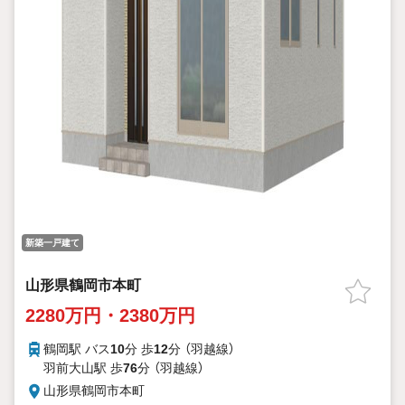
新築一戸建て
山形県鶴岡市本町
2280万円・2380万円
鶴岡駅 バス
10
分 歩
12
分 （羽越線）
羽前大山駅 歩
76
分 （羽越線）
山形県鶴岡市本町