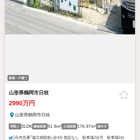
新築一戸建て
山形県鶴岡市日枝
2990万円
山形県鶴岡市日枝
3LDK
91.9m²
176.97m²
-
間取り
建物面積
土地面積
築年月
庄内交通「協立病院前」歩3分 指定なし 駐車場2台可 駐車場3台