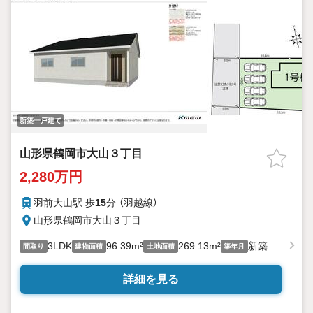
新築一戸建て
山形県鶴岡市大山３丁目
2,280万円
羽前大山駅 歩
15
分 （羽越線）
山形県鶴岡市大山３丁目
3LDK
96.39m²
269.13m²
新築
間取り
建物面積
土地面積
築年月
詳細を見る