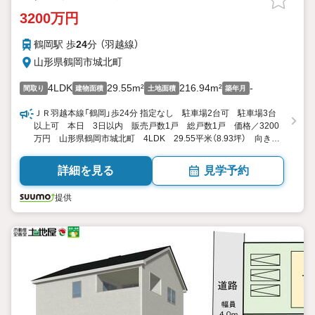
3200万円
鶴岡駅 歩
24
分 （羽越線）
山形県鶴岡市城北町
4LDK
29.55m²
216.94m²
-
間取り
建物面積
土地面積
築年月
ＪＲ羽越本線「鶴岡」歩24分 指定なし 駐車場2台可 駐車場3台
以上可 本日 3日以内 販売戸数1戸 総戸数1戸 価格／3200
万円 山形県鶴岡市城北町 4LDK 29.55平米（8.93坪） 向き／
▼未選択 by SUUMO
詳細を見る
見学予約
提供