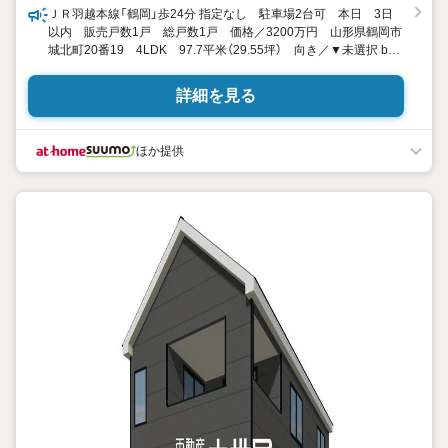
ＪＲ羽越本線「鶴岡」歩24分 指定なし 駐車場2台可 本日 3日
以内 販売戸数1戸 総戸数1戸 価格／3200万円 山形県鶴岡市
城北町20番19 4LDK 97.7平米（29.55坪） 向き／▼未選択 by
SUUMO
詳細を見る
ほか提供