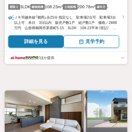
3LDK
108.23m²
200.78m²
-
間取り
建物面積
土地面積
築年月
ＪＲ羽越本線「鶴岡」歩25分 指定なし 駐車場2台可 駐車場3台
以上可 本日 3日以内 販売戸数1戸 総戸数1戸 価格／2888
万円 山形県鶴岡市茅原町5-15 3LDK 108.23平米（登記） 向
き／▼未選択 by SUUMO
詳細を見る
見学予約
ほか提供