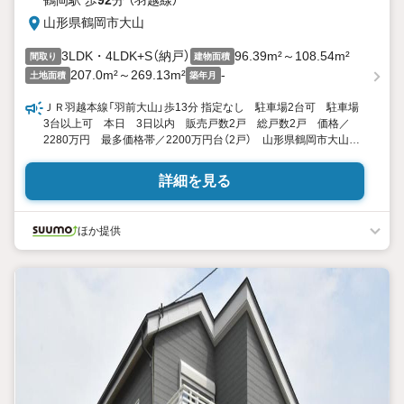
鶴岡駅 歩
92
分 （羽越線）
山形県鶴岡市大山
3LDK・4LDK+S（納戸）
96.39m²～108.54m²
間取り
建物面積
207.0m²～269.13m²
-
土地面積
築年月
ＪＲ羽越本線「羽前大山」歩13分 指定なし 駐車場2台可 駐車場
3台以上可 本日 3日以内 販売戸数2戸 総戸数2戸 価格／
2280万円 最多価格帯／2200万円台（2戸） 山形県鶴岡市大山
３ 3LDK・4LDK+S（納戸） 96.39平米・108.54平米（29.15坪・
32.83坪） 向き／▼未選択 by SUUMO
詳細を見る
ほか提供