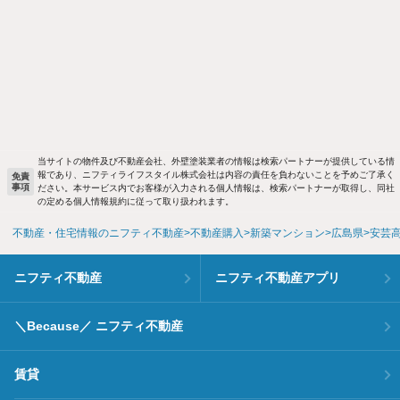
当サイトの物件及び不動産会社、外壁塗装業者の情報は検索パートナーが提供している情
報であり、ニフティライフスタイル株式会社は内容の責任を負わないことを予めご了承く
免責
事項
ださい。本サービス内でお客様が入力される個人情報は、検索パートナーが取得し、同社
の定める個人情報規約に従って取り扱われます。
不動産・住宅情報のニフティ不動産
不動産購入
新築マンション
広島県
安芸
ニフティ不動産
ニフティ不動産アプリ
＼Because／ ニフティ不動産
賃貸