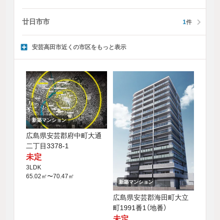
廿日市市
1
件
安芸高田市近くの市区をもっと表示
新築マンション
広島県安芸郡府中町大通
二丁目3378-1
未定
3LDK
65.02㎡〜70.47㎡
新築マンション
広島県安芸郡海田町大立
町1991番1（地番）
未定