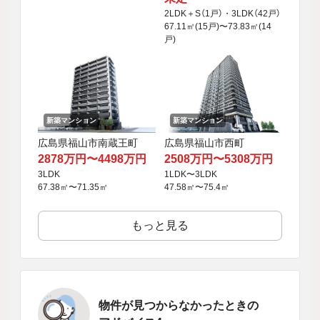
2LDK＋S（1戸）・3LDK（42戸）
67.11㎡(15戸)〜73.83㎡(14
戸)
新築マンション
新築マンション
広島県福山市南蔵王町
広島県福山市西町
2878万円〜4498万円
2508万円〜5308万円
3LDK
1LDK〜3LDK
67.38㎡〜71.35㎡
47.58㎡〜75.4㎡
もっと見る
物件が見つからなかったときの