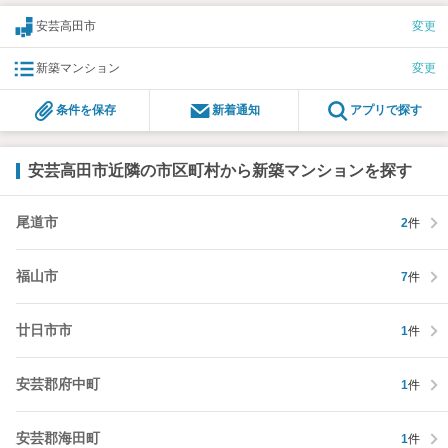
安芸高田市
変更
新築マンション
変更
条件を保存
新着通知
アプリで探す
安芸高田市近隣の市区町村から新築マンションを探す
尾道市
2
件
福山市
7
件
廿日市市
1
件
安芸郡府中町
1
件
安芸郡海田町
1
件