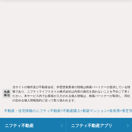
当サイトの物件及び不動産会社、外壁塗装業者の情報は検索パートナーが提供している情
報であり、ニフティライフスタイル株式会社は内容の責任を負わないことを予めご了承く
免責
事項
ださい。本サービス内でお客様が入力される個人情報は、検索パートナーが取得し、同社
の定める個人情報規約に従って取り扱われます。
不動産・住宅情報のニフティ不動産
不動産購入
新築マンション
奈良県
香芝
ニフティ不動産
ニフティ不動産アプリ