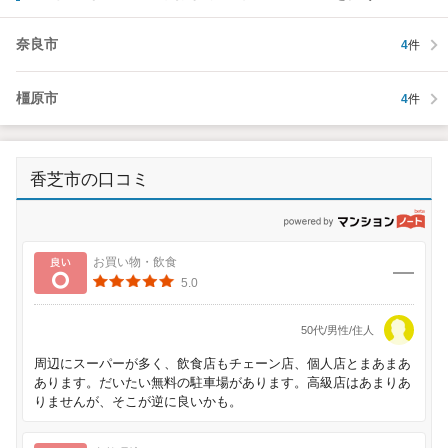
奈良市
4
件
橿原市
4
件
香芝市の口コミ
p
良い
お買い物・飲食
5.0
50代/男性/住人
周辺にスーパーが多く、飲食店もチェーン店、個人店とまあまあ
あります。だいたい無料の駐車場があります。高級店はあまりあ
りませんが、そこが逆に良いかも。