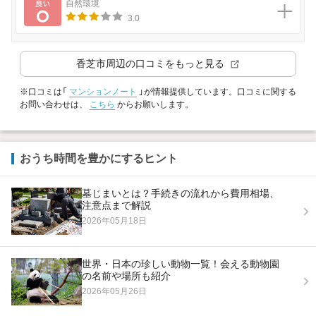
良い
自然環境
3.0
香芝市
周辺の口コミをもっと見る
※口コミは「
マンションノート
」が情報提供しています。口コミに関する
お問い合わせは、
こちら
からお願いします。
おうち時間を豊かにするヒント
墓じまいとは？手続きの流れから費用相場、
注意点まで解説
2026年05月18日
世界・日本の珍しい動物一覧！会える動物園
の名前や場所も紹介
2026年05月26日