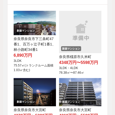
新築マンション
奈良県奈良市下三条町47
番1、百万ヶ辻子町1番1、
新築マンション
林小路町34番1
6,890万円
奈良県橿原市久米町
3LDK
4348万円〜5598万円
75.57㎡(トランクルーム面積
3LDK・4LDK
1.03㎡含む)
76.38㎡〜87.46㎡
新築マンション
新築マンション
奈良県奈良市大宮町
奈良県奈良市大宮町