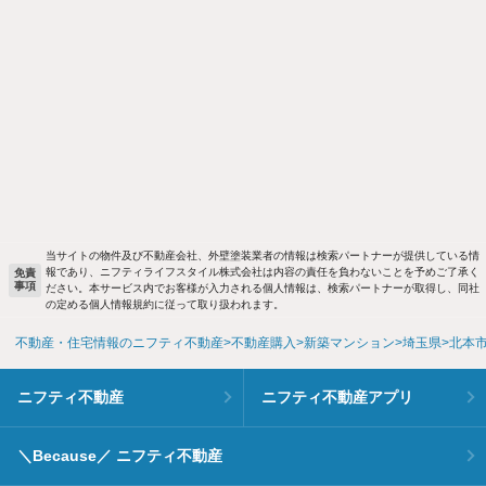
当サイトの物件及び不動産会社、外壁塗装業者の情報は検索パートナーが提供している情
報であり、ニフティライフスタイル株式会社は内容の責任を負わないことを予めご了承く
免責
事項
ださい。本サービス内でお客様が入力される個人情報は、検索パートナーが取得し、同社
の定める個人情報規約に従って取り扱われます。
不動産・住宅情報のニフティ不動産
不動産購入
新築マンション
埼玉県
北本
ニフティ不動産
ニフティ不動産アプリ
＼Because／ ニフティ不動産