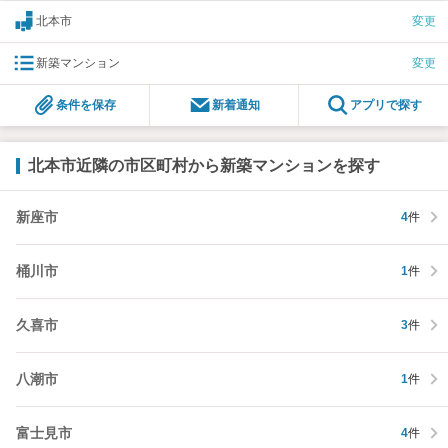
北本市
変更
新築マンション
変更
条件を保存
新着通知
アプリで探す
北本市近隣の市区町村から新築マンションを探す
新座市
4
件
桶川市
1
件
久喜市
3
件
八潮市
1
件
富士見市
4
件