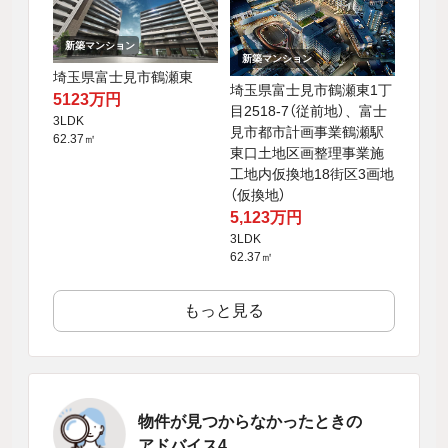
新築マンション
新築マンション
埼玉県富士見市鶴瀬東
埼玉県富士見市鶴瀬東1丁
5123万円
目2518-7（従前地）、富士
3LDK
見市都市計画事業鶴瀬駅
62.37㎡
東口土地区画整理事業施
工地内仮換地18街区3画地
（仮換地）
5,123万円
3LDK
62.37㎡
もっと見る
物件が見つからなかったときの
アドバイス4