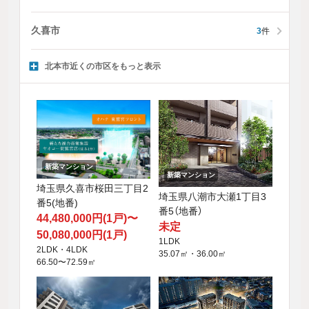
久喜市
3
件
北本市近くの市区をもっと表示
新築マンション
新築マンション
埼玉県久喜市桜田三丁目2
埼玉県八潮市大瀬1丁目3
番5(地番)
番5（地番）
44,480,000円(1戸)〜
未定
50,080,000円(1戸)
1LDK
2LDK・4LDK
35.07㎡・36.00㎡
66.50〜72.59㎡