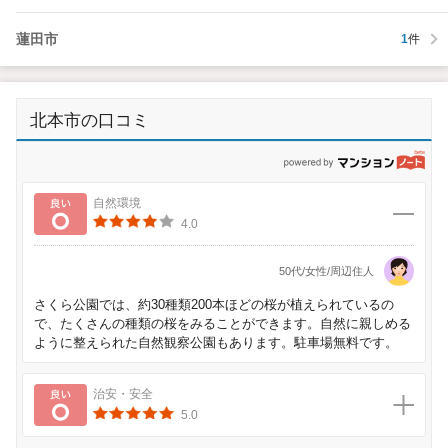
蓮田市
1
件
北本市の口コミ
p
良い
自然環境
4.0
50代/女性/周辺住人
さくら公園では、約30種類200本ほどの桜が植えられているの
で、たくさんの種類の桜をみることができます。自然に親しめる
ように整えられた自然観察公園もあります。駐車場無料です。
良い
治安・安全
5.0