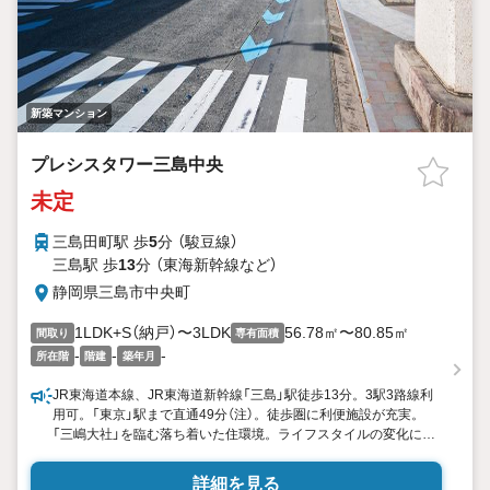
新築マンション
プレシスタワー三島中央
未定
三島田町駅 歩
5
分 （駿豆線）
三島駅 歩
13
分 （東海新幹線
など
）
静岡県三島市中央町
1LDK+S（納戸）〜3LDK
56.78㎡〜80.85㎡
間取り
専有面積
-
-
-
所在階
階建
築年月
JR東海道本線、JR東海道新幹線「三島」駅徒歩13分。3駅3路線利
用可。「東京」駅まで直通49分（注）。徒歩圏に利便施設が充実。
「三嶋大社」を臨む落ち着いた住環境。ライフスタイルの変化に柔
軟に対応できる可変性の高い間取りを採用。全95邸・地上20階建
て「プレシスタワー三島中央」誕生。物件エントリー受付中。
詳細を見る