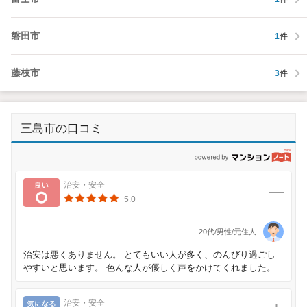
磐田市
1
件
藤枝市
3
件
三島市の口コミ
p
良い
治安・安全
5.0
20代/男性/元住人
治安は悪くありません。 とてもいい人が多く、のんびり過ごし
やすいと思います。 色んな人が優しく声をかけてくれました。
気になる
治安・安全