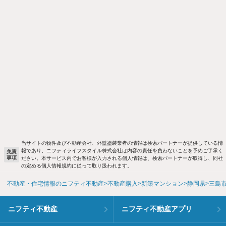
当サイトの物件及び不動産会社、外壁塗装業者の情報は検索パートナーが提供している情
報であり、ニフティライフスタイル株式会社は内容の責任を負わないことを予めご了承く
免責
事項
ださい。本サービス内でお客様が入力される個人情報は、検索パートナーが取得し、同社
の定める個人情報規約に従って取り扱われます。
不動産・住宅情報のニフティ不動産
不動産購入
新築マンション
静岡県
三島
ニフティ不動産
ニフティ不動産アプリ