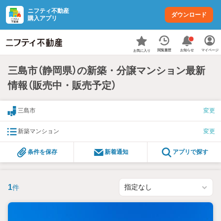
ニフティ不動産
ダウンロード
購入アプリ
お知らせ
閲覧履歴
マイページ
お気に入り
三島市（静岡県）の新築・分譲マンション最新
情報（販売中・販売予定）
三島市
変更
新築マンション
変更
条件を保存
新着通知
アプリで探す
1
件