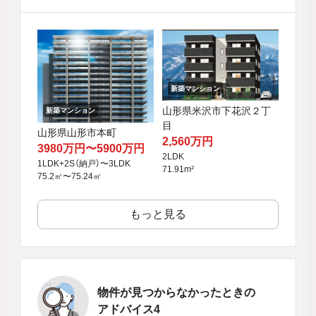
新築マンション
山形県米沢市下花沢２丁
新築マンション
目
山形県山形市本町
2,560万円
3980万円〜5900万円
2LDK
1LDK+2S（納戸）〜3LDK
71.91m²
75.2㎡〜75.24㎡
もっと見る
物件が見つからなかったときの
アドバイス4