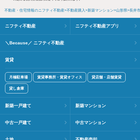
不動産・住宅情報のニフティ不動産
不動産購入
新築マンション
山形県
長井
ニフティ不動産
ニフティ不動産アプリ
＼Because／ ニフティ不動産
賃貸
月極駐車場
賃貸事務所・賃貸オフィス
貸店舗・店舗賃貸
貸し倉庫
新築一戸建て
新築マンション
中古一戸建て
中古マンション
土地
不動産売却