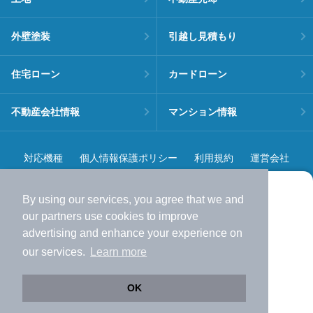
外壁塗装
引越し見積もり
住宅ローン
カードローン
不動産会社情報
マンション情報
対応機種
個人情報保護ポリシー
利用規約
運営会社
ヘルプ・お問い合わせ
採用情報
By using our services, you agree that we and
より使いやすくなった
our
partners
use cookies to improve
アプリで物件探ししませんか？
advertising and enhance your experience on
✔️
サクサク動く地図で物件検索
our services.
Learn more
✔️
新着物件・価格変動をすぐに通知
©NIFTY Lifestyle Co., Ltd.
✔️
会員登録なし
OK
Web版をこのまま使う
購入アプリを開く
市区町村を変更
詳細条件を変更