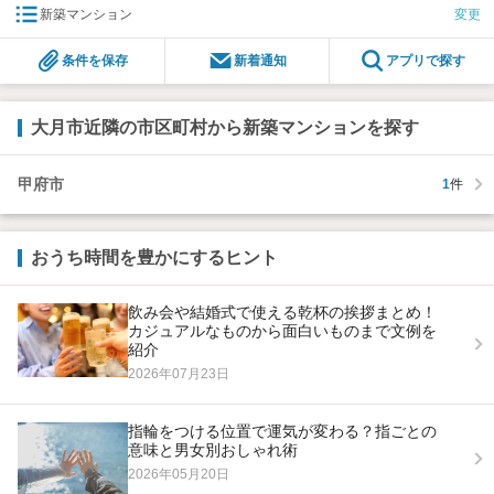
新築マンション
変更
条件を保存
新着通知
アプリで探す
大月市近隣の市区町村から新築マンションを探す
甲府市
1
件
おうち時間を豊かにするヒント
飲み会や結婚式で使える乾杯の挨拶まとめ！
カジュアルなものから面白いものまで文例を
紹介
2026年07月23日
指輪をつける位置で運気が変わる？指ごとの
意味と男女別おしゃれ術
2026年05月20日