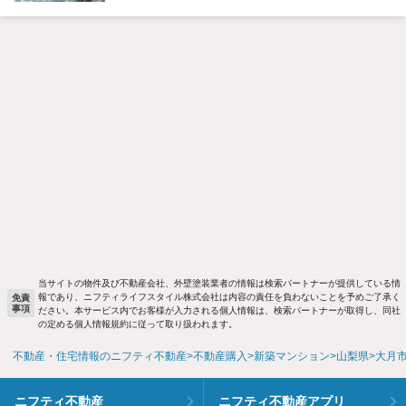
当サイトの物件及び不動産会社、外壁塗装業者の情報は検索パートナーが提供している情
報であり、ニフティライフスタイル株式会社は内容の責任を負わないことを予めご了承く
免責
事項
ださい。本サービス内でお客様が入力される個人情報は、検索パートナーが取得し、同社
の定める個人情報規約に従って取り扱われます。
不動産・住宅情報のニフティ不動産
不動産購入
新築マンション
山梨県
大月
ニフティ不動産
ニフティ不動産アプリ