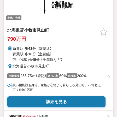
土地・売地
北海道苫小牧市見山町
790万円
糸井駅 歩
43
分 （室蘭線）
青葉駅 歩
16
分 （室蘭線）
苫小牧駅 歩
40
分 （千歳線
など
）
北海道苫小牧市見山町
238.75㎡（登記）
60%
200%
土地面積
建ぺい率
容積率
買い物施設も身近、家族が心地よく暮らせる見山町。72坪超え
広々敷地1区画
詳細を見る
ほか提供