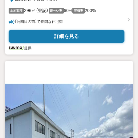
296㎡（登記）
60%
200%
土地面積
建ぺい率
容積率
【公園目の前】で長閑な住宅街
詳細を見る
提供