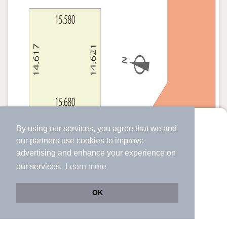
By using our services, you agree that we and
より使いやすくなった
our
partners
use cookies to improve
アプリで物件探ししませんか？
advertising and enhance your experience on
✔️
サクサク動く地図で物件検索
our services.
Learn more
✔️
新着物件・価格変動をすぐに通知
✔️
会員登録なし
OK
Web版をこのまま使う
購入アプリを開く
路線・駅を変更
詳細条件を変更