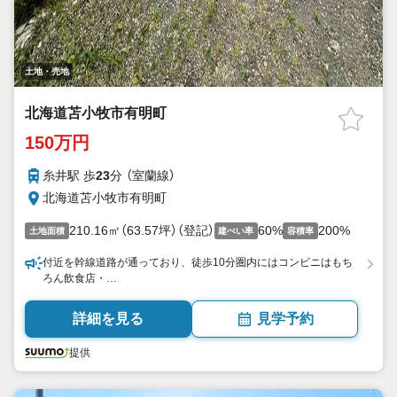
土地・売地
北海道苫小牧市有明町
150万円
糸井駅 歩
23
分 （室蘭線）
北海道苫小牧市有明町
210.16㎡（63.57坪）（登記）
60%
200%
土地面積
建ぺい率
容積率
付近を幹線道路が通っており、徒歩10分圏内にはコンビニはもち
ろん飲食店・…
詳細を見る
見学予約
提供