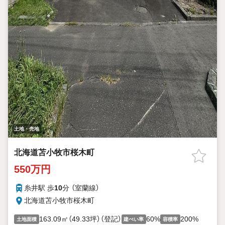
土地・売地
北海道苫小牧市桜木町
550万円
糸井駅 歩
10
分 （室蘭線）
北海道苫小牧市桜木町
163.09㎡（49.33坪）（登記）
60%
200%
土地面積
建ぺい率
容積率