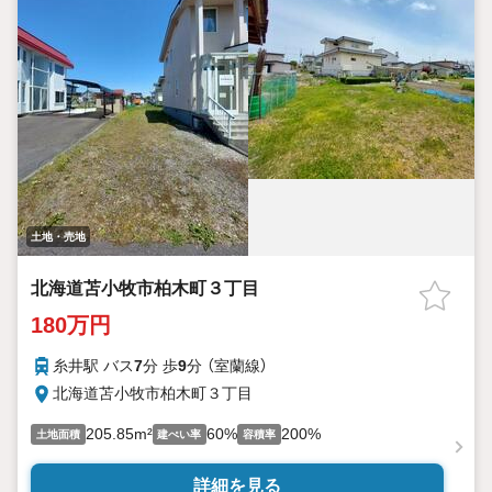
土地・売地
北海道苫小牧市柏木町３丁目
180万円
糸井駅 バス
7
分 歩
9
分 （室蘭線）
北海道苫小牧市柏木町３丁目
205.85m²
60%
200%
土地面積
建ぺい率
容積率
詳細を見る