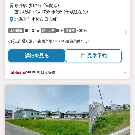
糸井駅 歩
17
分 （室蘭線）
苫小牧駅 バス
17
分 歩
2
分 （千歳線
など
）
北海道苫小牧市日吉町
884.98㎡
60%
200%
土地面積
建ぺい率
容積率
三条通り沿い♪南西角地♪267坪♪建築条件なし♪
詳細を見る
見学予約
ほか提供