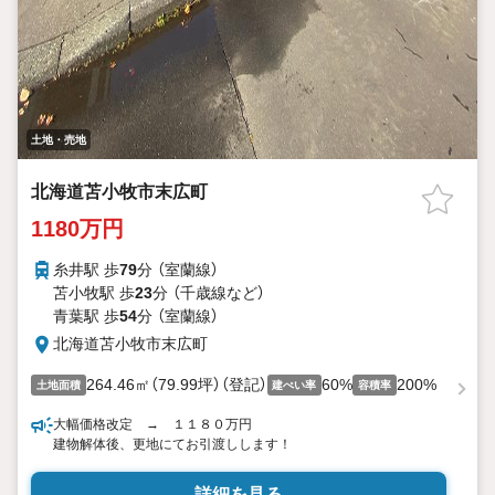
土地・売地
北海道苫小牧市末広町
1180万円
糸井駅 歩
79
分 （室蘭線）
苫小牧駅 歩
23
分 （千歳線
など
）
青葉駅 歩
54
分 （室蘭線）
北海道苫小牧市末広町
264.46㎡（79.99坪）（登記）
60%
200%
土地面積
建ぺい率
容積率
大幅価格改定 → １１８０万円
建物解体後、更地にてお引渡しします！
詳細を見る