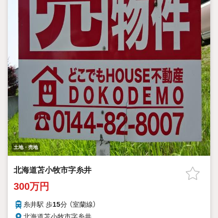
土地・売地
北海道苫小牧市字糸井
300万円
糸井駅 歩
15
分 （室蘭線）
北海道苫小牧市字糸井