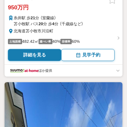
950万円
糸井駅 歩
21
分 （室蘭線）
苫小牧駅 バス
20
分 歩
4
分 （千歳線
など
）
北海道苫小牧市川沿町
482.42㎡
40%
60%
土地面積
建ぺい率
容積率
詳細を見る
見学予約
ほか提供