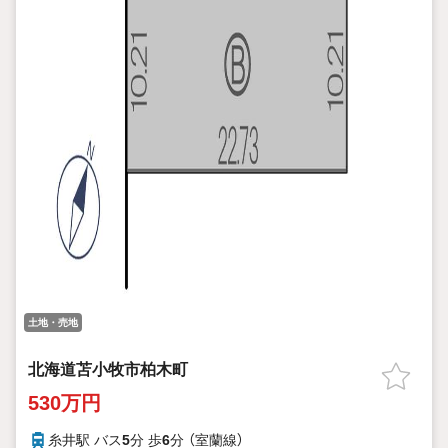
土地・売地
北海道苫小牧市柏木町
530万円
糸井駅 バス
5
分 歩
6
分 （室蘭線）