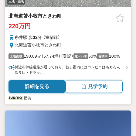
土地・売地
北海道苫小牧市ときわ町
220万円
糸井駅 歩
32
分 （室蘭線）
北海道苫小牧市ときわ町
190.89㎡（57.74坪）（登記）
50%
100%
土地面積
建ぺい率
容積率
付近を幹線道路が通っており、徒歩圏内にはコンビニはもちろん
飲食店・ドラッ…
詳細を見る
見学予約
提供