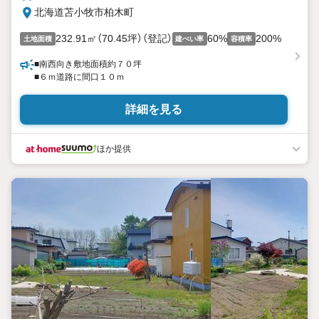
北海道苫小牧市柏木町
232.91㎡（70.45坪）（登記）
60%
200%
土地面積
建ぺい率
容積率
■南西向き敷地面積約７０坪
■６ｍ道路に間口１０ｍ
詳細を見る
ほか提供