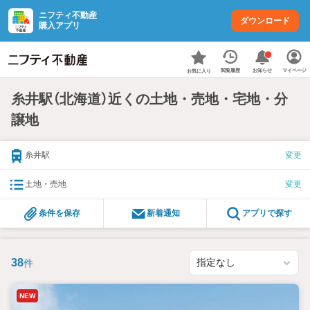
ニフティ不動産
ダウンロード
購入アプリ
お知らせ
閲覧履歴
マイページ
お気に入り
糸井駅（北海道）近くの土地・売地・宅地・分
譲地
糸井駅
変更
土地・売地
変更
条件を保存
新着通知
アプリで探す
38
件
NEW