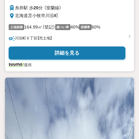
糸井駅 歩
20
分 （室蘭線）
北海道苫小牧市川沿町
164.99㎡（登記）
40%
60%
土地面積
建ぺい率
容積率
川沿町６丁目【売土地】
詳細を見る
提供