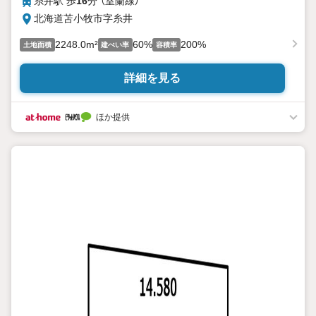
糸井駅 歩
16
分 （室蘭線）
北海道苫小牧市字糸井
2248.0m²
60%
200%
土地面積
建ぺい率
容積率
詳細を見る
ほか提供