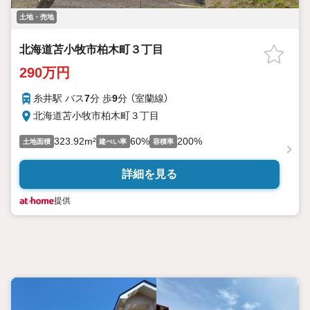
土地・売地
北海道苫小牧市柏木町３丁目
290万円
糸井駅 バス
7
分 歩
9
分 （室蘭線）
北海道苫小牧市柏木町３丁目
323.92m²
60%
200%
土地面積
建ぺい率
容積率
詳細を見る
提供