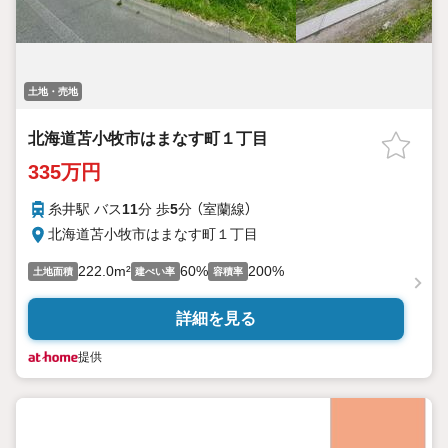
土地・売地
北海道苫小牧市はまなす町１丁目
335万円
糸井駅 バス
11
分 歩
5
分 （室蘭線）
北海道苫小牧市はまなす町１丁目
222.0m²
60%
200%
土地面積
建ぺい率
容積率
詳細を見る
提供