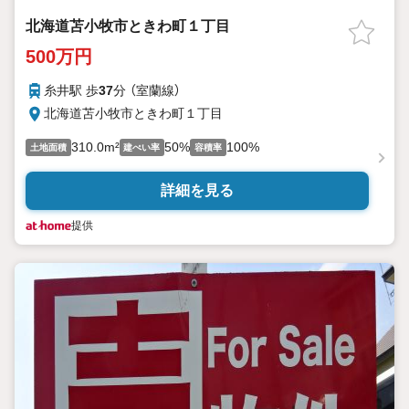
北海道苫小牧市ときわ町１丁目
500万円
糸井駅 歩
37
分 （室蘭線）
北海道苫小牧市ときわ町１丁目
310.0m²
50%
100%
土地面積
建ぺい率
容積率
詳細を見る
提供