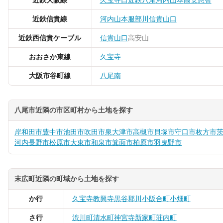
近鉄大阪線
久宝寺口
近鉄八尾
河内山本
高安
恩智
近鉄信貴線
河内山本
服部川
信貴山口
近鉄西信貴ケーブル
信貴山口
高安山
おおさか東線
久宝寺
大阪市谷町線
八尾南
八尾市近隣の市区町村から土地を探す
岸和田市
豊中市
池田市
吹田市
泉大津市
高槻市
貝塚市
守口市
枚方市
河内長野市
松原市
大東市
和泉市
箕面市
柏原市
羽曳野市
末広町近隣の町域から土地を探す
か行
久宝寺
教興寺
黒谷
郡川
小阪合町
小畑町
さ行
渋川町
清水町
神宮寺
新家町
荘内町