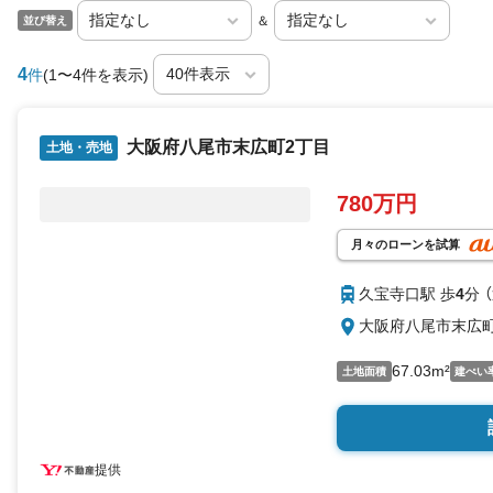
＆
並び替え
4
件
(1〜4件を表示)
大阪府八尾市末広町2丁目
土地・売地
780万円
月々のローンを試算
久宝寺口駅 歩
4
分 
大阪府八尾市末広町
67.03m²
土地面積
建ぺい
提供