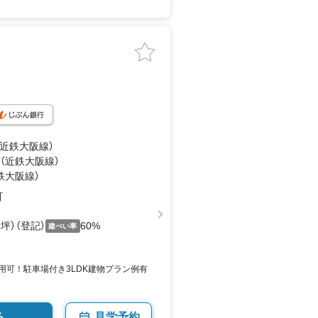
（近鉄大阪線）
 （近鉄大阪線）
鉄大阪線）
町
25坪）（登記）
60%
建ぺい率
用可！駐車場付き3LDK建物プラン例有
る
見学予約