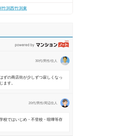
渕
竹渕西
竹渕東
powered by マンションノート
30代/男性/住人
はずの商店街が少しずつ寂しくなっ
じます。
20代/男性/周辺住人
学校ではいじめ・不登校・喧嘩等存