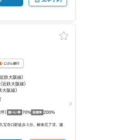
（近鉄大阪線）
 （近鉄大阪線）
鉄大阪線）
町
3坪）
70%
200%
建ぺい率
容積率
久宝寺口駅徒歩３分。解体完了済、建