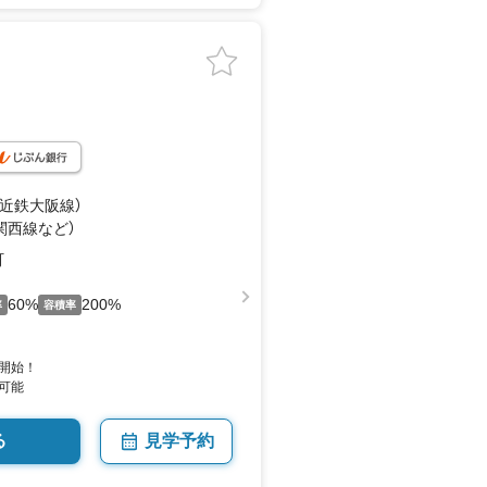
（近鉄大阪線）
（関西線
など
）
町
60%
200%
率
容積率
開始！
可能
る
見学予約