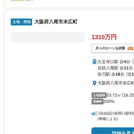
大阪府八尾市末広町
土地・売地
1310万円
月々のローンを試算
久宝寺口駅 歩
4
分 
近鉄八尾駅 歩
11
分
弥刀駅 歩
18
分 （近
大阪府八尾市末広
53.72㎡（16.
土地面積
200%
容積率
《自由設計採用》2駅利
(車種による)
詳細を見