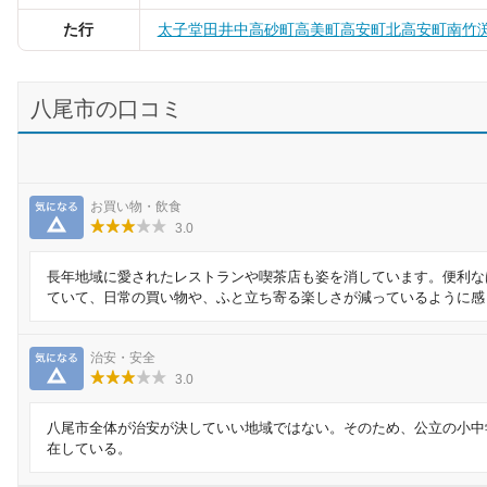
た行
太子堂
田井中
高砂町
高美町
高安町北
高安町南
竹
八尾市の口コミ
気になる
お買い物・飲食
3.0
長年地域に愛されたレストランや喫茶店も姿を消しています。便利な
ていて、日常の買い物や、ふと立ち寄る楽しさが減っているように感
気になる
治安・安全
3.0
八尾市全体が治安が決していい地域ではない。そのため、公立の小中
在している。