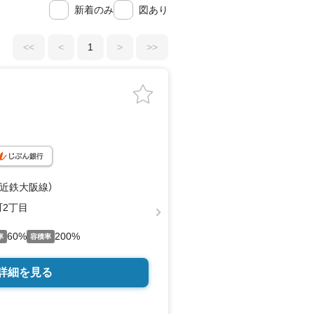
新着のみ
図あり
<<
<
1
>
>>
（近鉄大阪線）
2丁目
60%
200%
率
容積率
詳細を見る