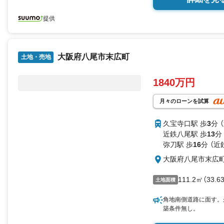
提供
大阪府八尾市末広町
土地・売地
1840万円
月々のローンを試算
久宝寺口駅 歩
3
分 
近鉄八尾駅 歩
13
分
弥刀駅 歩
16
分 （近
大阪府八尾市末広
111.2㎡（33.6
土地面積
角地南側道路に面す。
築条件無し。