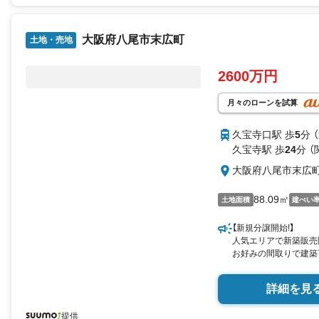
大阪府八尾市末広町
土地・売地
2600万円
月々のローンを試算
久宝寺口駅 歩
5
分 
久宝寺駅 歩
24
分 
大阪府八尾市末広
88.09㎡
土地面積
建ぺい
【新規分譲開始!】
人気エリアで新築販売
お好みの間取りで建築
詳細を見
提供