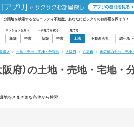
地・分譲地を検索するならニフティ不動産。あなたにピッタリのお部屋を探そう！
マンションを買う
一戸建てを買う
建てる
新築
中古
新築
中古
土地
不動産会社
調べる
産購入
土地・売地・宅地・分譲地
大阪府
八尾市
末広町の土地・売地
大阪府）の土地・売地・宅地・
譲地をさまざまな条件から検索