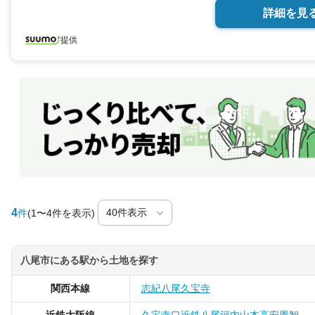
詳細を見
提供
4
件
(1〜4件を表示)
八尾市にある駅から土地を探す
関西本線
志紀
八尾
久宝寺