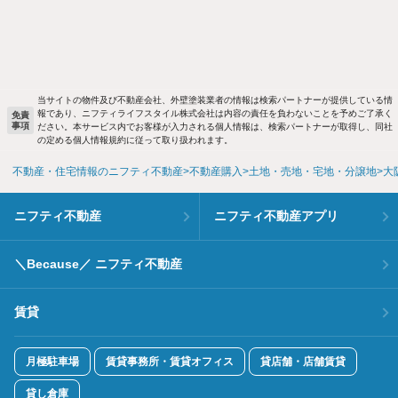
当サイトの物件及び不動産会社、外壁塗装業者の情報は検索パートナーが提供している情
報であり、ニフティライフスタイル株式会社は内容の責任を負わないことを予めご了承く
免責
事項
ださい。本サービス内でお客様が入力される個人情報は、検索パートナーが取得し、同社
の定める個人情報規約に従って取り扱われます。
不動産・住宅情報のニフティ不動産
不動産購入
土地・売地・宅地・分譲地
大
ニフティ不動産
ニフティ不動産アプリ
＼Because／ ニフティ不動産
賃貸
月極駐車場
賃貸事務所・賃貸オフィス
貸店舗・店舗賃貸
貸し倉庫