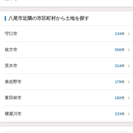
八尾市近隣の市区町村から土地を探す
守口市
134
件
枚方市
550
件
茨木市
214
件
泉佐野市
179
件
富田林市
182
件
寝屋川市
233
件