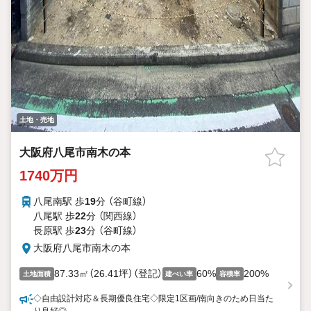
土地・売地
大阪府八尾市南木の本
1740万円
八尾南駅 歩
19
分 （谷町線）
八尾駅 歩
22
分 （関西線）
長原駅 歩
23
分 （谷町線）
大阪府八尾市南木の本
87.33㎡（26.41坪）（登記）
60%
200%
土地面積
建ぺい率
容積率
◇自由設計対応＆長期優良住宅◇限定1区画/南向きのため日当た