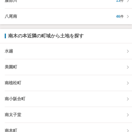
服部川
13
件
八尾南
46
件
南木の本近隣の町域から土地を探す
水越
美園町
南植松町
南小阪合町
南太子堂
南本町