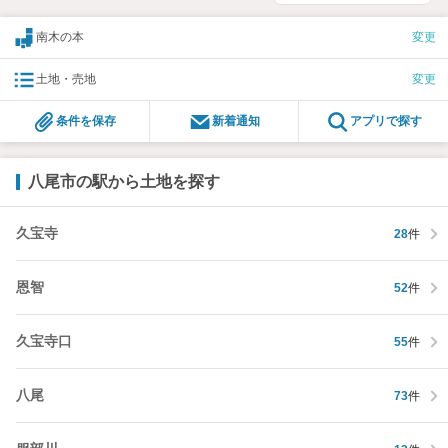
南木の本
変更
土地・売地
変更
条件を保存
新着通知
アプリで探す
八尾市の駅から土地を探す
久宝寺
28
件
恩智
52
件
久宝寺口
55
件
八尾
73
件