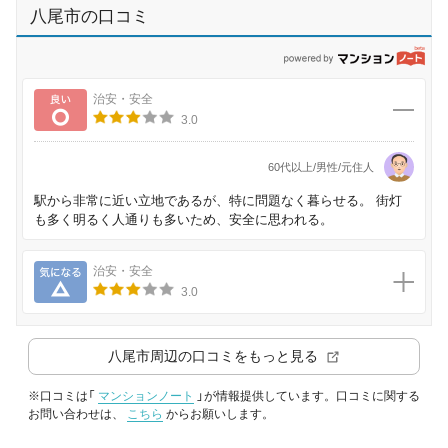
八尾市の口コミ
p
良い
治安・安全
3.0
60代以上/男性/元住人
駅から非常に近い立地であるが、特に問題なく暮らせる。 街灯
も多く明るく人通りも多いため、安全に思われる。
気になる
治安・安全
3.0
八尾市
周辺の口コミをもっと見る
※口コミは「
マンションノート
」が情報提供しています。口コミに関する
お問い合わせは、
こちら
からお願いします。