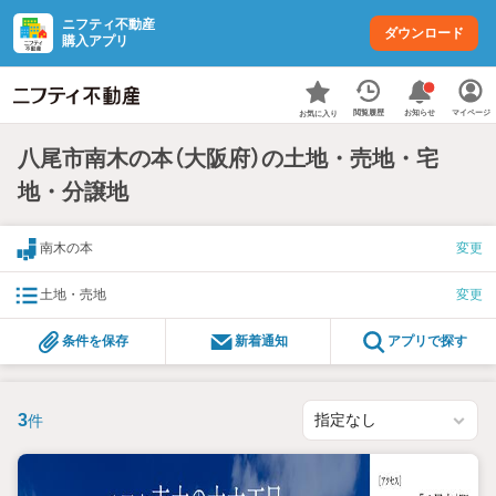
ニフティ不動産
ダウンロード
購入アプリ
お知らせ
閲覧履歴
マイページ
お気に入り
八尾市南木の本（大阪府）の土地・売地・宅
地・分譲地
南木の本
変更
土地・売地
変更
条件を保存
新着通知
アプリで探す
3
件