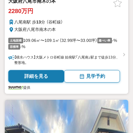
大阪府八尾市南木の本
2280万円
八尾南駅 歩
13
分 （谷町線）
大阪府八尾市南木の本
109.06㎡〜109.1㎡（32.99坪〜33.00坪）
-%
土地面積
建ぺい率
-%
容積率
【積水ハウス】大阪メトロ谷町線 始発駅「八尾南」駅まで徒歩13分、
整形地。
詳細を見る
見学予約
提供