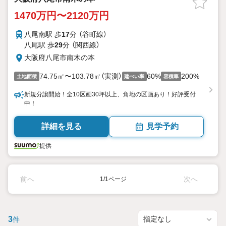
1470万円〜2120万円
八尾南駅 歩
17
分 （谷町線）
八尾駅 歩
29
分 （関西線）
大阪府八尾市南木の本
74.75㎡〜103.78㎡（実測）
60%
200%
土地面積
建ぺい率
容積率
新規分譲開始！全10区画30坪以上、角地の区画あり！好評受付
中！
詳細を見る
見学予約
提供
前へ
次へ
1/1ページ
3
件