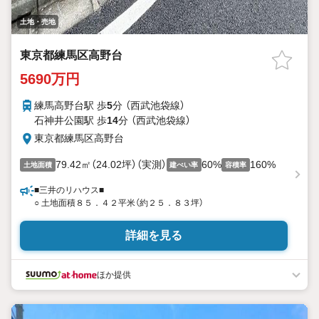
土地・売地
東京都練馬区高野台
5690万円
練馬高野台駅 歩
5
分 （西武池袋線）
石神井公園駅 歩
14
分 （西武池袋線）
東京都練馬区高野台
79.42㎡（24.02坪）（実測）
60%
160%
土地面積
建ぺい率
容積率
■三井のリハウス■
○ 土地面積８５．４２平米（約２５．８３坪）
詳細を見る
ほか提供