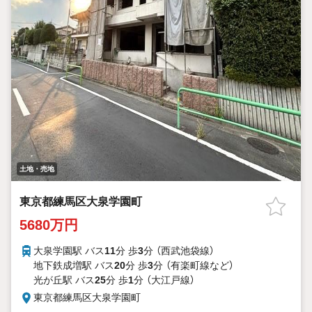
土地・売地
東京都練馬区大泉学園町
5680万円
大泉学園駅 バス
11
分 歩
3
分 （西武池袋線）
地下鉄成増駅 バス
20
分 歩
3
分 （有楽町線
など
）
光が丘駅 バス
25
分 歩
1
分 （大江戸線）
東京都練馬区大泉学園町