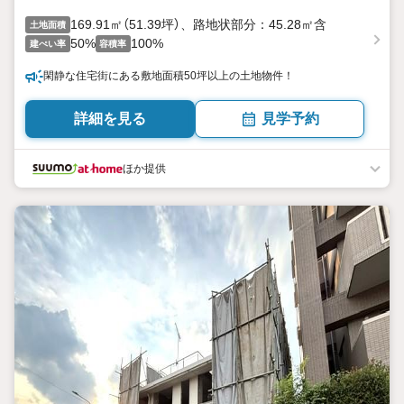
169.91㎡（51.39坪）、路地状部分：45.28㎡含
土地面積
50%
100%
建ぺい率
容積率
閑静な住宅街にある敷地面積50坪以上の土地物件！
詳細を見る
見学予約
ほか提供