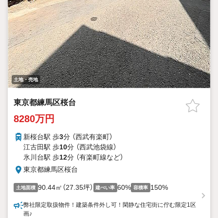
土地・売地
東京都練馬区桜台
8280万円
新桜台駅 歩
3
分 （西武有楽町）
江古田駅 歩
10
分 （西武池袋線）
氷川台駅 歩
12
分 （有楽町線
など
）
東京都練馬区桜台
90.44㎡（27.35坪）
60%
150%
土地面積
建ぺい率
容積率
弊社限定取扱物件！建築条件外し可！閑静な住宅街に佇む限定1区
画♪