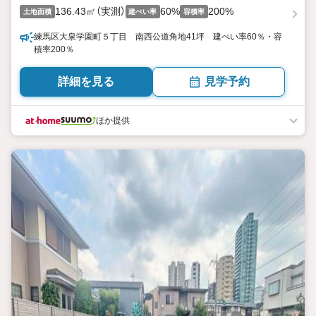
136.43㎡（実測）
60%
200%
土地面積
建ぺい率
容積率
練馬区大泉学園町５丁目 南西公道角地41坪 建ぺい率60％・容
積率200％
詳細を見る
見学予約
ほか提供