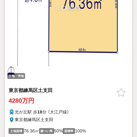
土地・売地
東京都練馬区土支田
4280万円
光が丘駅 歩
18
分 （大江戸線）
東京都練馬区土支田
76.36㎡
50%
100%
土地面積
建ぺい率
容積率