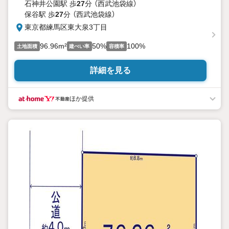
石神井公園駅 歩
27
分 （西武池袋線）
保谷駅 歩
27
分 （西武池袋線）
東京都練馬区東大泉3丁目
96.96m²
50%
100%
土地面積
建ぺい率
容積率
詳細を見る
ほか提供