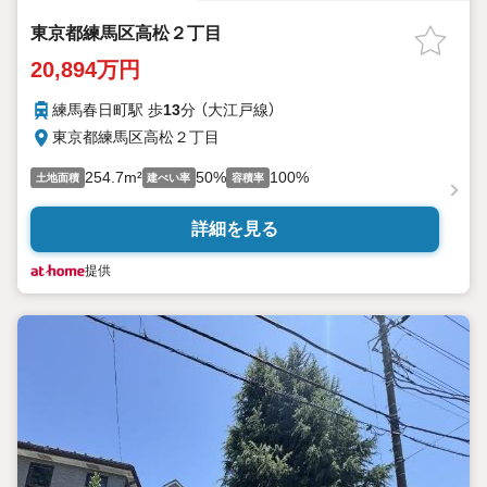
東京都練馬区高松２丁目
20,894万円
練馬春日町駅 歩
13
分 （大江戸線）
東京都練馬区高松２丁目
254.7m²
50%
100%
土地面積
建ぺい率
容積率
詳細を見る
提供