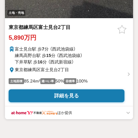
土地・売地
東京都練馬区富士見台2丁目
5,890万円
富士見台駅 歩
7
分 （西武池袋線）
練馬高野台駅 歩
15
分 （西武池袋線）
下井草駅 歩
16
分 （西武新宿線）
東京都練馬区富士見台2丁目
85.24m²
50%
100%
土地面積
建ぺい率
容積率
詳細を見る
ほか提供