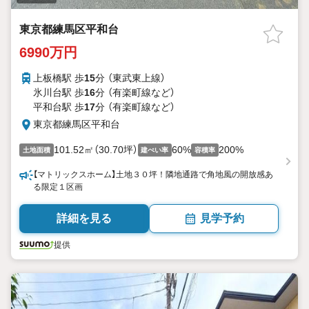
東京都練馬区平和台
6990万円
上板橋駅 歩
15
分 （東武東上線）
氷川台駅 歩
16
分 （有楽町線
など
）
平和台駅 歩
17
分 （有楽町線
など
）
東京都練馬区平和台
101.52㎡（30.70坪）
60%
200%
土地面積
建ぺい率
容積率
【マトリックスホーム】土地３０坪！隣地通路で角地風の開放感あ
る限定１区画
詳細を見る
見学予約
提供