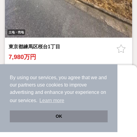
土地・売地
東京都練馬区桜台1丁目
7,980万円
桜台駅 歩
3
分 （西武池袋線）
新桜台駅 歩
9
分 （西武有楽町）
By using our services, you agree that we and
より使いやすくなった
江古田駅 歩
11
分 （西武池袋線）
our
partners
use cookies to improve
アプリで物件探ししませんか？
ほか4駅（徒歩20分圏内）
advertising and enhance your experience on
東京都練馬区桜台1丁目
✔️
サクサク動く地図で物件検索
our services.
Learn more
✔️
新着物件・価格変動をすぐに通知
77.09m²
60%
150%
土地面積
建ぺい率
容積率
✔️
会員登録なし
OK
詳細を見る
Web版をこのまま使う
購入アプリを開く
市区町村を変更
詳細条件を変更