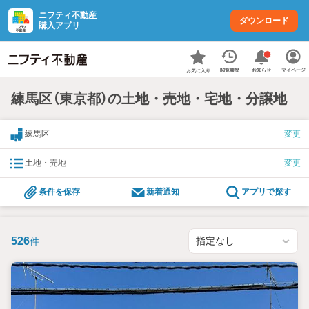
ニフティ不動産
ダウンロード
購入アプリ
お知らせ
閲覧履歴
マイページ
お気に入り
練馬区（東京都）の土地・売地・宅地・分譲地
練馬区
変更
土地・売地
変更
条件を保存
新着通知
アプリで探す
526
件