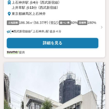
上石神井駅 歩
4
分 （西武新宿線）
上井草駅 歩
13
分 （西武新宿線）
東京都練馬区上石神井
186.36㎡（56.37坪）（登記）
60%
180%
土地面積
建ぺい率
容積率
■西武新宿線線「上石神井」駅 徒歩４分
詳細を見る
提供