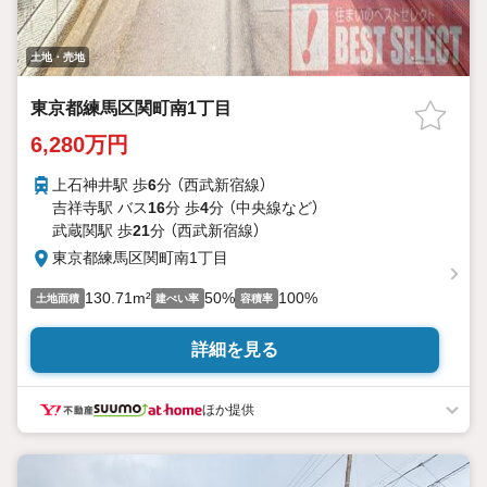
土地・売地
東京都練馬区関町南1丁目
6,280万円
上石神井駅 歩
6
分 （西武新宿線）
吉祥寺駅 バス
16
分 歩
4
分 （中央線
など
）
武蔵関駅 歩
21
分 （西武新宿線）
東京都練馬区関町南1丁目
130.71m²
50%
100%
土地面積
建ぺい率
容積率
詳細を見る
ほか提供