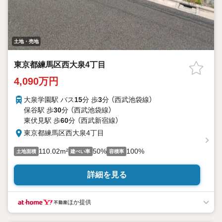
土地・売地
東京都練馬区西大泉4丁目
4,090万円
大泉学園駅 バス
15
分 歩
3
分 （西武池袋線）
保谷駅 歩
30
分 （西武池袋線）
東伏見駅 歩
60
分 （西武新宿線）
東京都練馬区西大泉4丁目
110.02m²
50%
100%
土地面積
建ぺい率
容積率
詳細を見る
ほか提供