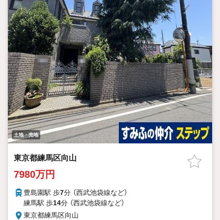
土地・売地
東京都練馬区向山
7980万円
豊島園駅 歩
7
分 （西武池袋線
など
）
練馬駅 歩
14
分 （西武池袋線
など
）
東京都練馬区向山