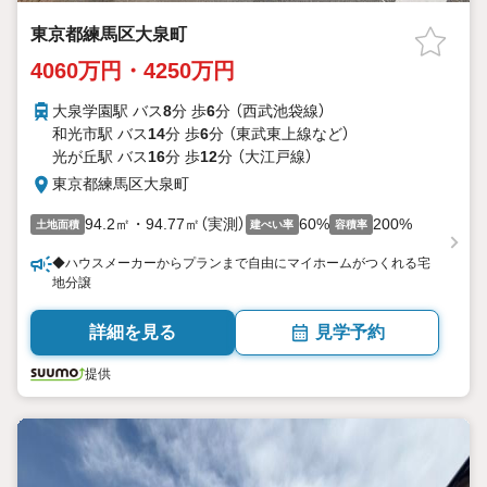
東京都練馬区大泉町
4060万円・4250万円
大泉学園駅 バス
8
分 歩
6
分 （西武池袋線）
和光市駅 バス
14
分 歩
6
分 （東武東上線
など
）
光が丘駅 バス
16
分 歩
12
分 （大江戸線）
東京都練馬区大泉町
94.2㎡・94.77㎡（実測）
60%
200%
土地面積
建ぺい率
容積率
◆ハウスメーカーからプランまで自由にマイホームがつくれる宅
地分譲
詳細を見る
見学予約
提供