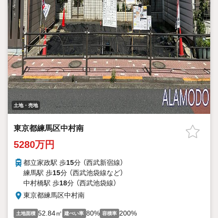
土地・売地
東京都練馬区中村南
5280万円
都立家政駅 歩
15
分 （西武新宿線）
練馬駅 歩
15
分 （西武池袋線
など
）
中村橋駅 歩
18
分 （西武池袋線）
東京都練馬区中村南
52.84㎡
80%
200%
土地面積
建ぺい率
容積率