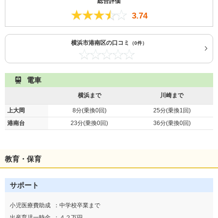
総合評価
3.74
横浜市港南区の口コミ
（0件）
電車
横浜まで
川崎まで
上大岡
8分(乗換0回)
25分(乗換1回)
港南台
23分(乗換0回)
36分(乗換0回)
教育・保育
サポート
小児医療費助成
：
中学校卒業まで
出産育児一時金
：
４２万円