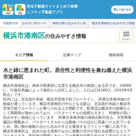
有名不動産サイトまとめて検索
詳しくは
こちら
ニフティ不動産アプリ
不動産TOP
住みやすい街サーチ
神奈川県の住みやすい街
横浜市港南区の住みやすさ情報
横浜市港南区
の住みやすさ情報
メニュー
エリア情報
近隣マップ
価格相場
水と緑に恵まれた町。居住性と利便性を兼ね備えた横浜
市港南区
横浜市港南区は、神奈川県東部に位置する横浜市の南部にある区です。1969年
に、行政区再編によって南区から分区しました。人口は216,000人（2015年9月
時点）です。
区内には、京浜急行本線、横浜市営地下鉄ブルーライン、JR東日本根岸線の3
路線が通っています。横浜市港南区の中心となる駅は、京浜急行本線と横浜市
営地下鉄ブルーラインが乗り入れる上大岡駅です。駅周辺は横浜市の副都心と
して再開発が進められており、バスターミナルの規模も大きく、利便性の高い
住みやすい地域となっています。JR東日本根岸線の港南台駅付近も、大型商業
施設が複数あり、バスターミナルからは路線バスのほかに高速バスも出ている
ため、買い物や移動の点から住みやすさを重視するファミリー層に人気です。
横浜市港南区は、起伏のある地形のなかに複数の河川が流れる緑豊かなエリア
でもあります。市街地の開発にあたっては地形や自然を生かす工夫がなされて