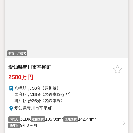
中古一戸建て
愛知県豊川市平尾町
2500万円
八幡駅 歩
36
分 （豊川線）
国府駅 歩
18
分 （名鉄本線
など
）
御油駅 歩
26
分 （名鉄本線）
愛知県豊川市平尾町
3LDK
105.98m²
142.44m²
間取り
建物面積
土地面積
9年3ヶ月
築年月