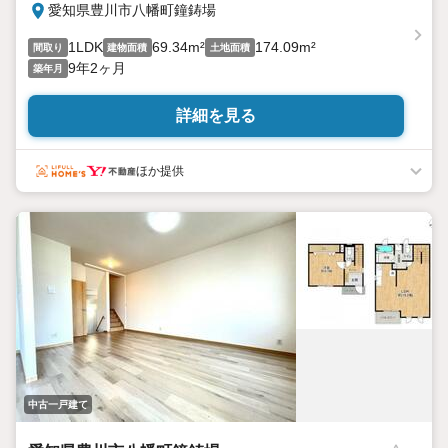
愛知県豊川市八幡町鐘鋳場
1LDK
69.34m²
174.09m²
間取り
建物面積
土地面積
9年2ヶ月
築年月
詳細を見る
ほか提供
中古一戸建て