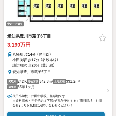
中古一戸建て
愛知県豊川市蔵子6丁目
3,190万円
八幡駅 歩
14
分 （豊川線）
小田渕駅 歩
17
分 （名鉄本線）
諏訪町駅 歩
20
分 （豊川線）
愛知県豊川市蔵子6丁目
24DK
342.3m²
331.2m²
間取り
建物面積
土地面積
35年1ヶ月
築年月
代田小学校・代田中学校。整形地です
※資料請求・見学予約は下部の「見学予約する」「資料請求・お問
合せ」よりお気軽にお問い合わせください！