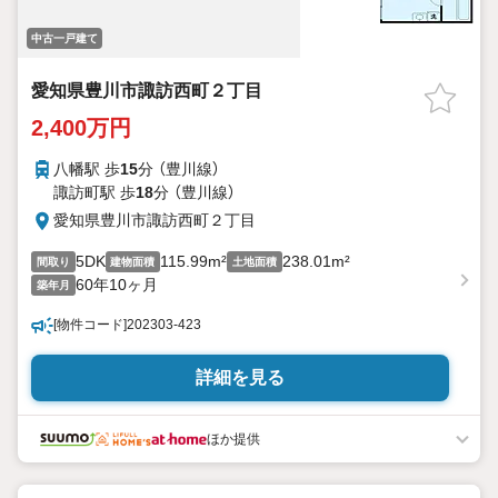
中古一戸建て
愛知県豊川市諏訪西町２丁目
2,400万円
八幡駅 歩
15
分 （豊川線）
諏訪町駅 歩
18
分 （豊川線）
愛知県豊川市諏訪西町２丁目
5DK
115.99m²
238.01m²
間取り
建物面積
土地面積
60年10ヶ月
築年月
[物件コード]202303-423
詳細を見る
ほか提供