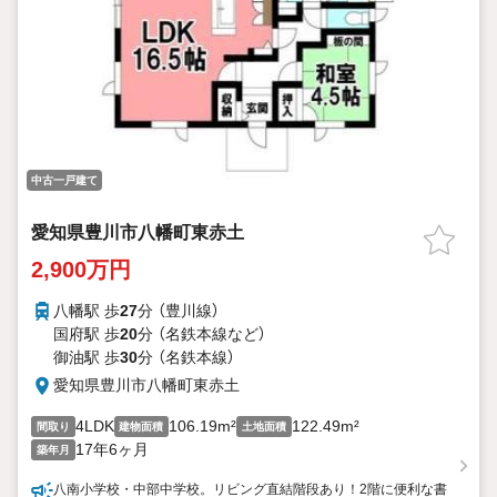
中古一戸建て
愛知県豊川市八幡町東赤土
2,900万円
八幡駅 歩
27
分 （豊川線）
国府駅 歩
20
分 （名鉄本線
など
）
御油駅 歩
30
分 （名鉄本線）
愛知県豊川市八幡町東赤土
4LDK
106.19m²
122.49m²
間取り
建物面積
土地面積
17年6ヶ月
築年月
八南小学校・中部中学校。リビング直結階段あり！2階に便利な書