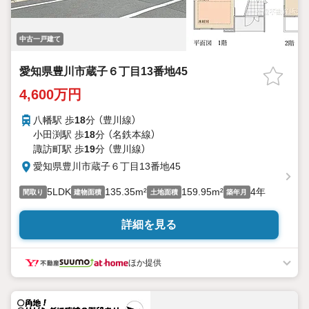
中古一戸建て
愛知県豊川市蔵子６丁目13番地45
4,600万円
八幡駅 歩
18
分 （豊川線）
小田渕駅 歩
18
分 （名鉄本線）
諏訪町駅 歩
19
分 （豊川線）
愛知県豊川市蔵子６丁目13番地45
5LDK
135.35m²
159.95m²
4年
間取り
建物面積
土地面積
築年月
詳細を見る
ほか提供