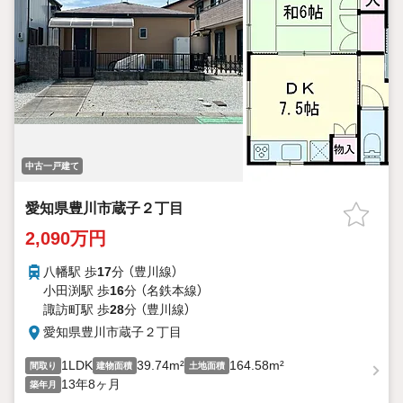
中古一戸建て
愛知県豊川市蔵子２丁目
2,090万円
八幡駅 歩
17
分 （豊川線）
小田渕駅 歩
16
分 （名鉄本線）
諏訪町駅 歩
28
分 （豊川線）
愛知県豊川市蔵子２丁目
1LDK
39.74m²
164.58m²
間取り
建物面積
土地面積
13年8ヶ月
築年月