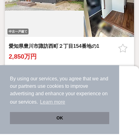
中古一戸建て
愛知県豊川市諏訪西町２丁目154番地の1
2,850万円
八幡駅 歩
15
分 （豊川線）
豊川駅 バス
12
分 歩
4
分 （飯田線）
By using our services, you agree that we and
より使いやすくなった
豊川稲荷駅 バス
12
分 歩
4
分 （豊川線）
our
partners
use cookies to improve
アプリで物件探ししませんか？
愛知県豊川市諏訪西町２丁目154番地の1
advertising and enhance your experience on
✔️
サクサク動く地図で物件検索
2SLDK
92.39m²
151.1m²
間取り
建物面積
土地面積
our services.
Learn more
✔️
新着物件・価格変動をすぐに通知
5年10ヶ月
築年月
✔️
会員登録なし
OK
旭化成ヘーベルハウス
Web版をこのまま使う
購入アプリを開く
路線・駅を変更
詳細条件を変更
詳細を見る