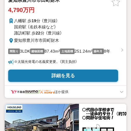
愛知県豊川市市田町財木
4,790万円
八幡駅 歩
19
分 （豊川線）
国府駅 （名鉄本線
など
）
諏訪町駅 歩
22
分 （豊川線）
愛知県豊川市市田町財木
3LDK
87.43m²
251.24m²
8年
間取り
建物面積
土地面積
築年月
※太陽光発電の名義変更要。（買主負担）
詳細を見る
ほか提供