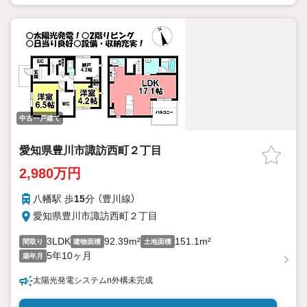
中古一戸建て
愛知県豊川市諏訪西町２丁目
2,980万円
八幡駅 歩
15
分 （豊川線）
愛知県豊川市諏訪西町２丁目
3LDK
92.39m²
151.1m²
間取り
建物面積
土地面積
5年10ヶ月
築年月
太陽光発電システムn外構未完成