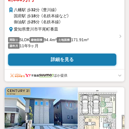
八幡駅 歩
32
分 （豊川線）
国府駅 歩
18
分 （名鉄本線
など
）
御油駅 歩
25
分 （名鉄本線）
愛知県豊川市平尾町番皿
5LDK
94.4m²
171.91m²
間取り
建物面積
土地面積
11年9ヶ月
築年月
詳細を見る
ほか提供