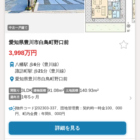
中古一戸建て
愛知県豊川市白鳥町野口前
3,998万円
八幡駅 歩
6
分 （豊川線）
諏訪町駅 歩
21
分 （豊川線）
愛知県豊川市白鳥町野口前
3LDK
91.08m²
140.93m²
間取り
建物面積
土地面積
1年5ヶ月
築年月
[物件コード]202303-337、団地管理費：契約時一時金100、000
円、町内会費：年間6、000円
詳細を見る