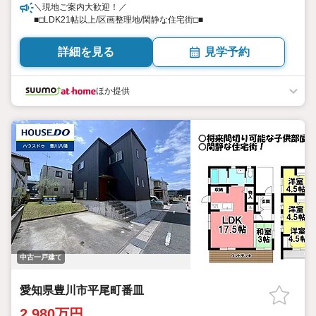
＼現地ご案内大歓迎！／
■□LDK21帖以上/区画整理地/閑静な住宅街□■
詳細を見る
見学予約
ほか提供
中古一戸建て
愛知県豊川市平尾町番皿
2,980万円