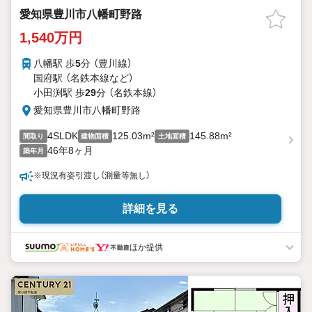
愛知県豊川市八幡町野路
1,540万円
八幡駅 歩
5
分 （豊川線）
国府駅 （名鉄本線
など
）
小田渕駅 歩
29
分 （名鉄本線）
愛知県豊川市八幡町野路
4SLDK
125.03m²
145.88m²
間取り
建物面積
土地面積
46年8ヶ月
築年月
※現況有姿引渡し（測量等無し）
詳細を見る
ほか提供