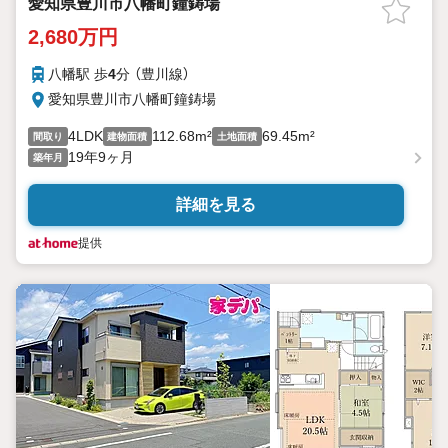
愛知県豊川市八幡町鐘鋳場
2,680万円
八幡駅 歩
4
分 （豊川線）
愛知県豊川市八幡町鐘鋳場
4LDK
112.68m²
69.45m²
間取り
建物面積
土地面積
19年9ヶ月
築年月
詳細を見る
提供