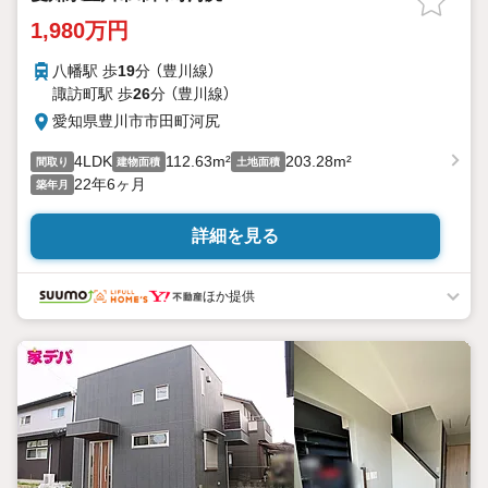
1,980万円
八幡駅 歩
19
分 （豊川線）
諏訪町駅 歩
26
分 （豊川線）
愛知県豊川市市田町河尻
4LDK
112.63m²
203.28m²
間取り
建物面積
土地面積
22年6ヶ月
築年月
詳細を見る
ほか提供