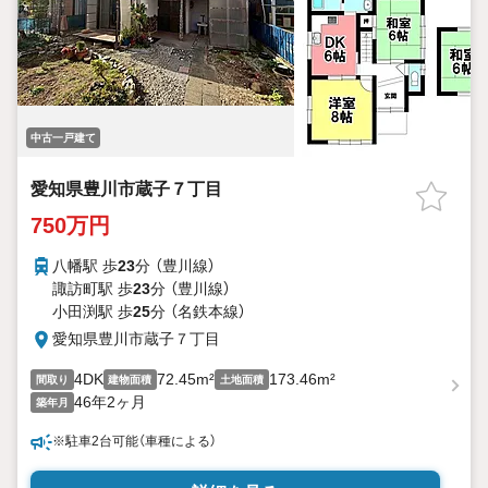
中古一戸建て
愛知県豊川市蔵子７丁目
750万円
八幡駅 歩
23
分 （豊川線）
諏訪町駅 歩
23
分 （豊川線）
小田渕駅 歩
25
分 （名鉄本線）
愛知県豊川市蔵子７丁目
4DK
72.45m²
173.46m²
間取り
建物面積
土地面積
46年2ヶ月
築年月
※駐車2台可能（車種による）