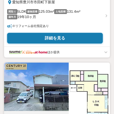
愛知県豊川市市田町下新屋
5LDK
125.03m²
131.4m²
間取り
建物面積
土地面積
19年10ヶ月
築年月
※リフォーム会社指定あり
詳細を見る
ほか提供