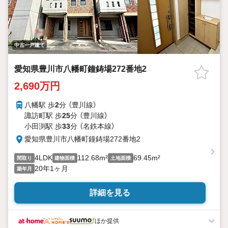
中古一戸建て
愛知県豊川市八幡町鐘鋳場272番地2
2,690万円
八幡駅 歩
2
分 （豊川線）
諏訪町駅 歩
25
分 （豊川線）
小田渕駅 歩
33
分 （名鉄本線）
愛知県豊川市八幡町鐘鋳場272番地2
4LDK
112.68m²
69.45m²
間取り
建物面積
土地面積
20年1ヶ月
築年月
詳細を見る
ほか提供