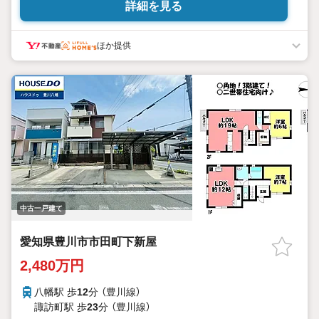
詳細を見る
ほか提供
中古一戸建て
愛知県豊川市市田町下新屋
2,480万円
八幡駅 歩
12
分 （豊川線）
諏訪町駅 歩
23
分 （豊川線）