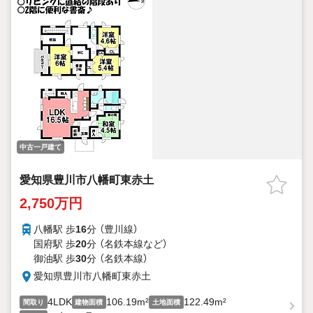
中古一戸建て
愛知県豊川市八幡町東赤土
2,750万円
八幡駅 歩
16
分 （豊川線）
国府駅 歩
20
分 （名鉄本線
など
）
御油駅 歩
30
分 （名鉄本線）
愛知県豊川市八幡町東赤土
4LDK
106.19m²
122.49m²
間取り
建物面積
土地面積