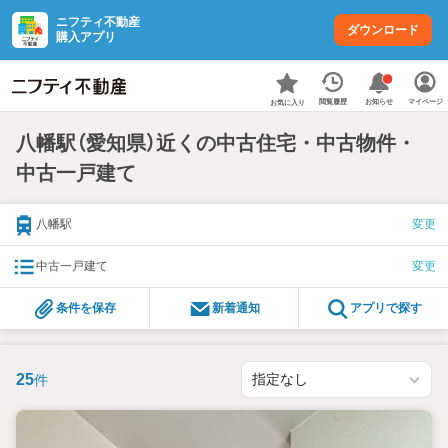
ニフティ不動産
ダウンロード
購入アプリ
お知らせ
閲覧履歴
マイページ
お気に入り
八幡駅（愛知県）近くの中古住宅・中古物件・
中古一戸建て
八幡駅
変更
中古一戸建て
変更
条件を保存
新着通知
アプリで探す
25
件