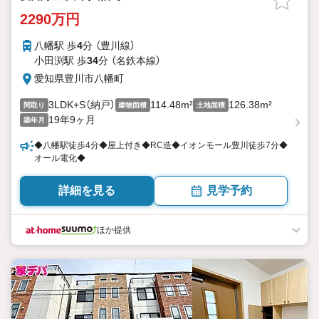
2290万円
八幡駅 歩
4
分 （豊川線）
小田渕駅 歩
34
分 （名鉄本線）
愛知県豊川市八幡町
3LDK+S（納戸）
114.48m²
126.38m²
間取り
建物面積
土地面積
19年9ヶ月
築年月
◆八幡駅徒歩4分◆屋上付き◆RC造◆イオンモール豊川徒歩7分◆
オール電化◆
詳細を見る
見学予約
ほか提供