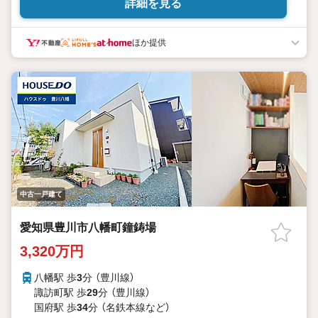
詳細を見る
ほか提供
中古一戸建て
愛知県豊川市八幡町鐘鋳場
3,320万円
八幡駅 歩
3
分 （豊川線）
諏訪町駅 歩
29
分 （豊川線）
国府駅 歩
34
分 （名鉄本線
など
）