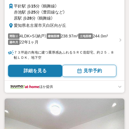
平針駅 歩
15
分 （鶴舞線）
赤池駅 歩
25
分 （豊田線
など
）
原駅 歩
28
分 （鶴舞線）
愛知県名古屋市天白区向が丘
4LDK+S（納戸）
238.97m²
244.0m²
間取り
建物面積
土地面積
22年1ヶ月
築年月
７３坪超の角地に建つ重厚感あふれるＳＲＣ造邸宅。約２５．８
帖ＬＤＫ、地下空
詳細を見る
見学予約
ほか提供