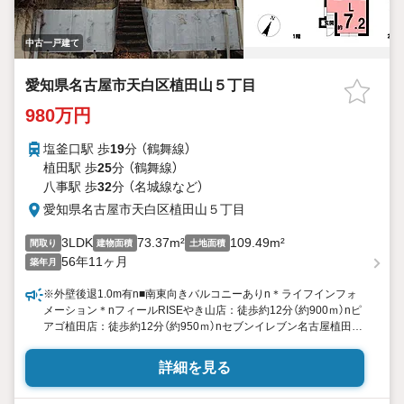
中古一戸建て
愛知県名古屋市天白区植田山５丁目
980万円
塩釜口駅 歩
19
分 （鶴舞線）
植田駅 歩
25
分 （鶴舞線）
八事駅 歩
32
分 （名城線
など
）
愛知県名古屋市天白区植田山５丁目
3LDK
73.37m²
109.49m²
間取り
建物面積
土地面積
56年11ヶ月
築年月
※外壁後退1.0m有n■南東向きバルコニーありn＊ライフインフォ
メーション＊nフィールRISEやき山店：徒歩約12分（約900ｍ）nピ
アゴ植田店：徒歩約12分（約950ｍ）nセブンイレブン名古屋植田山
2丁目店：徒歩約6分（約450ｍ）nファミリーマート天白植田山店：
徒歩約7分（約500ｍ）nマツモトキヨシ ピアゴ植田店：徒歩約12分
詳細を見る
（約950ｍ）nツルハドラッグ焼山店：徒歩約13分（約1000ｍ）nマミ
ーベア保育園うえだきた：徒歩約12分（約950ｍ）nいぶき保育園：