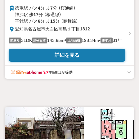
徳重駅 バス
4
分 歩
7
分 （桜通線）
神沢駅 歩
17
分 （桜通線）
平針駅 バス
6
分 歩
15
分 （鶴舞線）
愛知県名古屋市天白区高島１丁目1812
3LDK
143.65m²
198.34m²
31年
間取り
建物面積
土地面積
築年月
詳細を見る
ほか提供