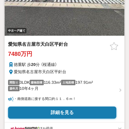
中古一戸建て
愛知県名古屋市天白区平針台
7480万円
徳重駅 歩
20
分 （桜通線）
愛知県名古屋市天白区平針台
3LDK
116.33m²
197.91m²
間取り
建物面積
土地面積
10年4ヶ月
築年月
・南側道路に接する間口約１１．６ｍ！
詳細を見る
ほか提供