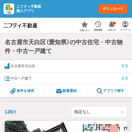
ニフティ不動産
ダウンロード
購入アプリ
お知らせ
閲覧履歴
マイページ
お気に入り
名古屋市天白区（愛知県）の中古住宅・中古物
件・中古一戸建て
名古屋市天白区
変更
中古一戸建て
変更
条件を保存
新着通知
アプリで探す
126
件