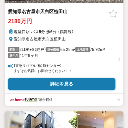
愛知県名古屋市天白区植田山
2180万円
塩釜口駅 バス
5
分 歩
6
分 （鶴舞線）
愛知県名古屋市天白区植田山
2LDK+S（納戸）
65.28m²
75.92m²
間取り
建物面積
土地面積
41年8ヶ月
築年月
【東急リバブル（株）原センター】
まずはお気軽にお問合せください！！
詳細を見る
ほか提供