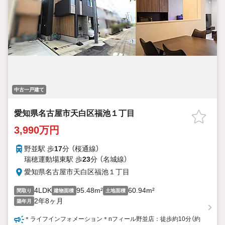
中古一戸建て
愛知県名古屋市天白区福池１丁目
3,990万円
野並駅 歩
17
分 （桜通線）
瑞穂運動場東駅 歩
23
分 （名城線）
愛知県名古屋市天白区福池１丁目
4LDK
95.48m²
60.94m²
間取り
建物面積
土地面積
2年8ヶ月
築年月
＊ライフインフォメーション＊nフィール野並店：徒歩約10分（約