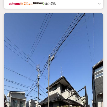
徒歩約12分（約950ｍ）n姥ケ先公園：徒歩約3分（約240ｍ）n植田山
ほか提供
公園：徒歩約7分（約550ｍ）