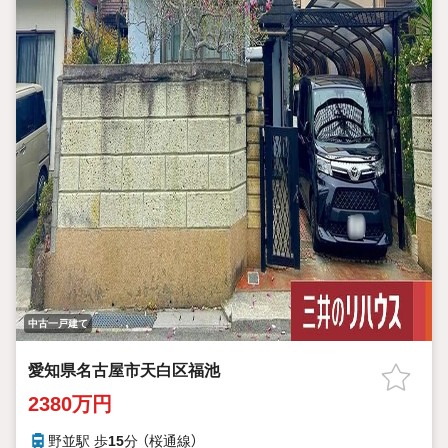
中古一戸建て
愛知県名古屋市天白区福池
2380万円
野並駅 歩
15
分 （桜通線）