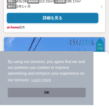
4SLDK
112.22m²
185.17m²
間取り
建物面積
土地面積
1年1ヶ月
築年月
詳細を見る
提供
By using our services, you agree that we and
より使いやすくなった
our
partners
use cookies to improve
アプリで物件探ししませんか？
advertising and enhance your experience on
✔️
サクサク動く地図で物件検索
our services.
Learn more
✔️
新着物件・価格変動をすぐに通知
✔️
会員登録なし
OK
Web版をこのまま使う
購入アプリを開く
市区町村を変更
詳細条件を変更