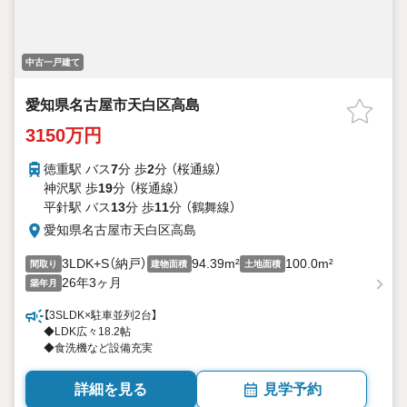
中古一戸建て
愛知県名古屋市天白区高島
3150万円
徳重駅 バス
7
分 歩
2
分 （桜通線）
神沢駅 歩
19
分 （桜通線）
平針駅 バス
13
分 歩
11
分 （鶴舞線）
愛知県名古屋市天白区高島
3LDK+S（納戸）
94.39m²
100.0m²
間取り
建物面積
土地面積
26年3ヶ月
築年月
【3SLDK×駐車並列2台】
◆LDK広々18.2帖
◆食洗機など設備充実
詳細を見る
見学予約