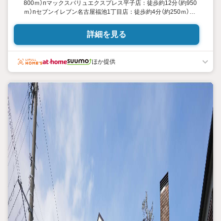
800ｍ）nマックスバリュエクスプレス平子店：徒歩約12分（約950
ｍ）nセブンイレブン名古屋福池1丁目店：徒歩約4分（約250ｍ）
nV・drug天白野並店：徒歩約5分（約400ｍ）n野並保育園：徒歩約
10分（約800ｍ）n鶴田幼稚園：徒歩約11分（約850ｍ）n福池公園：
詳細を見る
徒歩約3分（約210ｍ）n野並公園：徒歩約5分（約350ｍ）
ほか提供