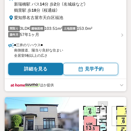
新瑞橋駅 バス
14
分 歩
2
分 （名城線
など
）
鶴里駅 歩
18
分 （桜通線）
愛知県名古屋市天白区福池
3LDK
103.51m²
153.0m²
間取り
建物面積
土地面積
57年1ヶ月
築年月
■三井のリハウス■
南側接道、陽当り良好な住まい
全居室6帖以上の広さ
詳細を見る
見学予約
ほか提供