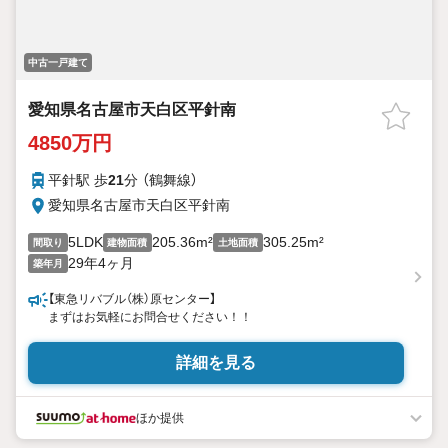
中古一戸建て
愛知県名古屋市天白区平針南
4850万円
平針駅 歩
21
分 （鶴舞線）
愛知県名古屋市天白区平針南
5LDK
205.36m²
305.25m²
間取り
建物面積
土地面積
29年4ヶ月
築年月
【東急リバブル（株）原センター】
まずはお気軽にお問合せください！！
詳細を見る
ほか提供