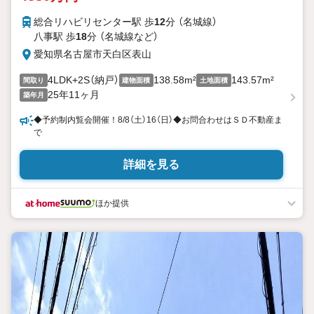
総合リハビリセンター駅 歩
12
分 （名城線）
八事駅 歩
18
分 （名城線
など
）
愛知県名古屋市天白区表山
4LDK+2S（納戸）
138.58m²
143.57m²
間取り
建物面積
土地面積
25年11ヶ月
築年月
◆予約制内覧会開催！8/8（土）16（日）◆お問合わせはＳＤ不動産ま
で
詳細を見る
ほか提供