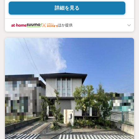
みをプラスできるスペースです♪n＊ライフインフォメーション＊n
詳細を見る
プライムツリー赤池：徒歩約15分（約1200ｍ）nピアゴ平針店：徒
歩約12分（約946ｍ）nピアゴ ラ フーズコア赤池店：徒歩約14分（約
1100ｍ）nセブンイレブン名古屋平針3丁目店：徒歩約7分（約550
ほか提供
ｍ）nファミリーマート平針駅前店：徒歩約9分（約700ｍ）nウエル
シア名古屋平針駅前店：徒歩約10分（約800ｍ）nツルハドラッグ日
進赤池店：徒歩約12分（約950ｍ）n平針保育園：徒歩約7分（約550
ｍ）nマミーベア保育園あかいけにし：徒歩約9分（約650ｍ）n奴女
里川公園：徒歩約6分（約450ｍ）n丸根公園：徒歩約8分（約600ｍ）