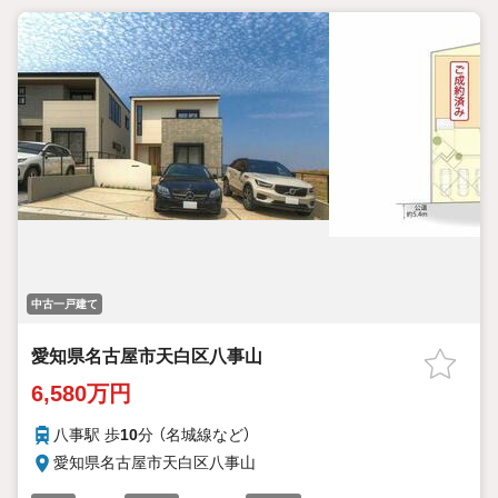
中古一戸建て
愛知県名古屋市天白区八事山
6,580万円
八事駅 歩
10
分 （名城線
など
）
愛知県名古屋市天白区八事山