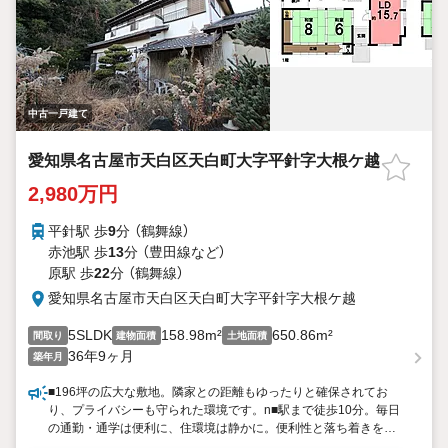
中古一戸建て
愛知県名古屋市天白区天白町大字平針字大根ケ越
2,980万円
平針駅 歩
9
分 （鶴舞線）
赤池駅 歩
13
分 （豊田線
など
）
原駅 歩
22
分 （鶴舞線）
愛知県名古屋市天白区天白町大字平針字大根ケ越
5SLDK
158.98m²
650.86m²
間取り
建物面積
土地面積
36年9ヶ月
築年月
■196坪の広大な敷地。隣家との距離もゆったりと確保されてお
り、プライバシーも守られた環境です。n■駅まで徒歩10分。毎日
の通勤・通学は便利に、住環境は静かに。便利性と落ち着きを両
立しています。n■ゆとりあるお庭付き。お子様を遊ばせたり楽し