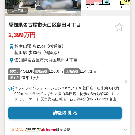
中古一戸建て
愛知県名古屋市天白区島田４丁目
2,399万円
相生山駅 歩
25
分 （桜通線）
植田駅 歩
25
分 （鶴舞線）
愛知県名古屋市天白区島田４丁目
4SLDK
126.0m²
114.71m²
間取り
建物面積
土地面積
29年8ヶ月
築年月
＊ライフインフォメーション＊nコノミヤ 菅田店：徒歩約8分（約
600ｍ）nドラッグスギヤマ 天白島田店：徒歩約3分（約230ｍ）nフ
ァミリーマート 天白海老山町店：徒歩約4分（約250ｍ）n海老山公
園：徒歩約3分（約230ｍ）n天白保育園：徒歩約9分（約650ｍ）n名
古屋女子大学付属幼稚園：徒歩約4分（約280ｍ）
詳細を見る
ほか提供