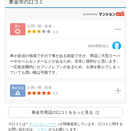
東金市の口コミ
p
良い
お買い物・飲食
3.0
30代/男性/住人
車が必須の地域ですので車がある前提ですが、周辺に大型スーパ
ーやホームセンターなどがあるため、非常に便利かと思います。
一応徒歩圏内にセブンイレブンがあるため、お酒を飲んでしまっ
ていても買い物は可能です。
気になる
お買い物・飲食
5.0
東金市
周辺の口コミをもっと見る
※口コミは「
マンションノート
」が情報提供しています。口コミに関する
お問い合わせは、
こちら
からお願いします。