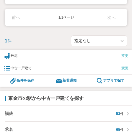
前へ
次へ
1/1ページ
1
件
丹尾
変更
中古一戸建て
変更
条件を保存
新着通知
アプリで探す
東金市の駅から中古一戸建てを探す
福俵
53
件
求名
65
件