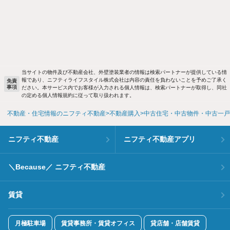
当サイトの物件及び不動産会社、外壁塗装業者の情報は検索パートナーが提供している情
報であり、ニフティライフスタイル株式会社は内容の責任を負わないことを予めご了承く
免責
事項
ださい。本サービス内でお客様が入力される個人情報は、検索パートナーが取得し、同社
の定める個人情報規約に従って取り扱われます。
不動産・住宅情報のニフティ不動産
不動産購入
中古住宅・中古物件・中古一戸
ニフティ不動産
ニフティ不動産アプリ
＼Because／ ニフティ不動産
賃貸
月極駐車場
賃貸事務所・賃貸オフィス
貸店舗・店舗賃貸