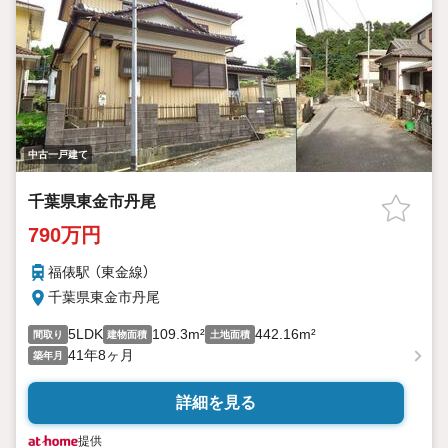
中古一戸建て
千葉県東金市丹尾
790万円
福俵駅 （東金線）
千葉県東金市丹尾
5LDK
109.3m²
442.16m²
間取り
建物面積
土地面積
41年8ヶ月
築年月
詳細を見る
提供