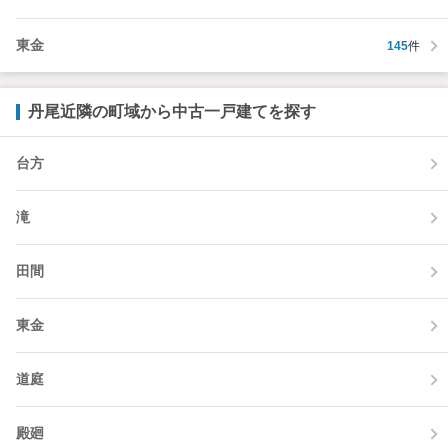
東金
145
件
丹尾近隣の町域から中古一戸建てを探す
台方
滝
田間
東金
道庭
殿廻