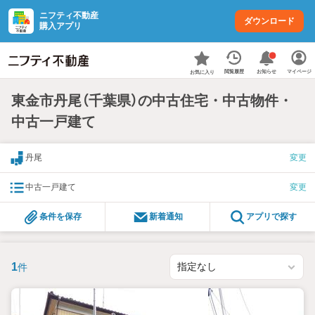
ニフティ不動産
ダウンロード
購入アプリ
お知らせ
閲覧履歴
マイページ
お気に入り
東金市丹尾（千葉県）の中古住宅・中古物件・
中古一戸建て
丹尾
変更
中古一戸建て
変更
条件を保存
新着通知
アプリで探す
1
件