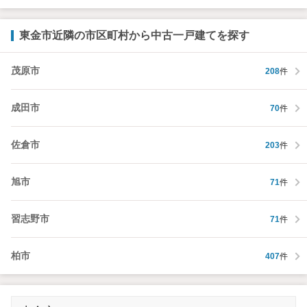
東金市近隣の市区町村から中古一戸建てを探す
茂原市
208
件
成田市
70
件
佐倉市
203
件
旭市
71
件
習志野市
71
件
柏市
407
件