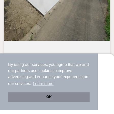
By using our services, you agree that we and
より使いやすくなった
our
partners
use cookies to improve
アプリで物件探ししませんか？
advertising and enhance your experience on
✔️
サクサク動く地図で物件検索
our services.
Learn more
✔️
新着物件・価格変動をすぐに通知
✔️
会員登録なし
OK
中古一戸建て
Web版をこのまま使う
購入アプリを開く
路線・駅を変更
詳細条件を変更