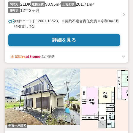
2LDK
98.95m²
201.71m²
間取り
建物面積
土地面積
12年2ヶ月
築年月
[物件コード]112001-18523、※契約不適合責任免責※令和9年3月
頃引渡し予定
詳細を見る
ほか提供
中古一戸建て