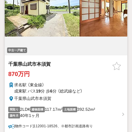
中古一戸建て
千葉県山武市本須賀
870万円
求名駅 （東金線）
成東駅 バス
19
分 歩
6
分 （総武線
など
）
千葉県山武市本須賀
2LDK
117.17m²
392.52m²
間取り
建物面積
土地面積
40年1ヶ月
築年月
[物件コード]112001-18526、※都市計画道路有り