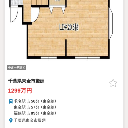
中古一戸建て
千葉県東金市殿廻
1299万円
求名駅 歩
50
分 （東金線）
東金駅 歩
57
分 （東金線）
福俵駅 歩
89
分 （東金線）
千葉県東金市殿廻