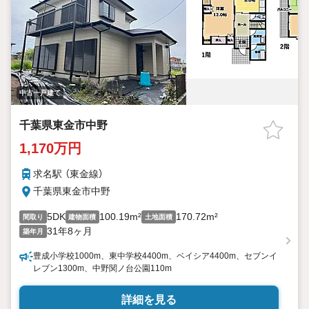
中古一戸建て
千葉県東金市中野
1,170万円
求名駅 （東金線）
千葉県東金市中野
5DK
100.19m²
170.72m²
間取り
建物面積
土地面積
31年8ヶ月
築年月
豊成小学校1000m、東中学校4400m、ベイシア4400m、セブンイ
レブン1300m、中野関ノ台公園110m
詳細を見る