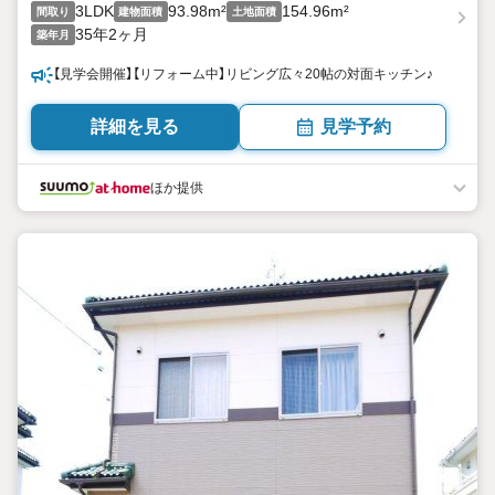
3LDK
93.98m²
154.96m²
間取り
建物面積
土地面積
35年2ヶ月
築年月
【見学会開催】【リフォーム中】リビング広々20帖の対面キッチン♪
詳細を見る
見学予約
ほか提供