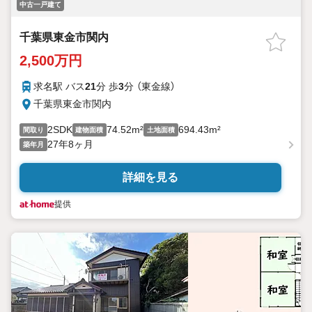
中古一戸建て
千葉県東金市関内
2,500万円
求名駅 バス
21
分 歩
3
分 （東金線）
千葉県東金市関内
2SDK
74.52m²
694.43m²
間取り
建物面積
土地面積
27年8ヶ月
築年月
詳細を見る
提供