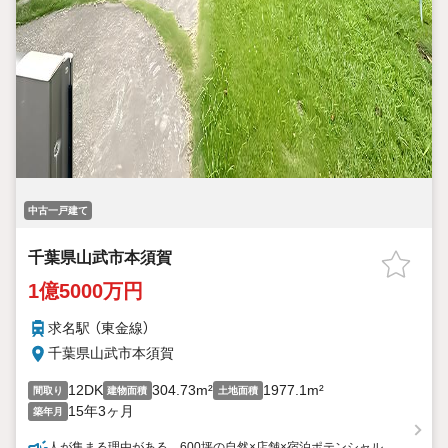
中古一戸建て
千葉県山武市本須賀
1億5000万円
求名駅 （東金線）
千葉県山武市本須賀
12DK
304.73m²
1977.1m²
間取り
建物面積
土地面積
15年3ヶ月
築年月
人が集まる理由がある。600坪の自然×店舗×宿泊ポテンシャル