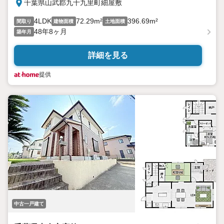
千葉県山武郡九十九里町細屋敷
4LDK
72.29m²
396.69m²
間取り
建物面積
土地面積
48年8ヶ月
築年月
詳細を見る
提供
中古一戸建て