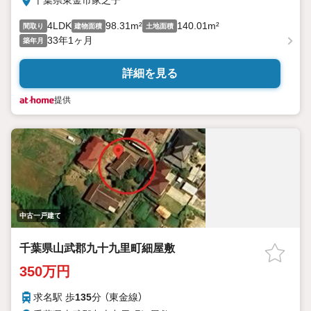
千葉県東金市家之子
4LDK
98.31m²
140.01m²
間取り
建物面積
土地面積
33年1ヶ月
築年月
詳細を見る
提供
中古一戸建て
千葉県山武郡九十九里町細屋敷
350万円
求名駅 歩
135
分 （東金線）