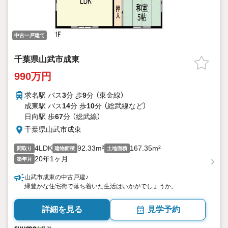
中古一戸建て
千葉県山武市成東
990万円
求名駅 バス
3
分 歩
9
分 （東金線）
成東駅 バス
14
分 歩
10
分 （総武線
など
）
日向駅 歩
67
分 （総武線）
千葉県山武市成東
4LDK
92.33m²
167.35m²
間取り
建物面積
土地面積
20年1ヶ月
築年月
山武市成東の中古戸建♪
緑豊かな住宅街で落ち着いた生活はいかがでしょうか。
詳細を見る
見学予約