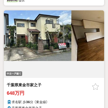
提供
中古一戸建て
千葉県東金市家之子
648万円
求名駅 歩
36
分 （東金線）