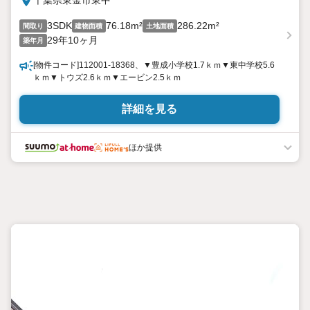
千葉県東金市東中
3SDK
76.18m²
286.22m²
間取り
建物面積
土地面積
29年10ヶ月
築年月
[物件コード]112001-18368、▼豊成小学校1.7ｋｍ▼東中学校5.6
ｋｍ▼トウズ2.6ｋｍ▼エービン2.5ｋｍ
詳細を見る
ほか提供