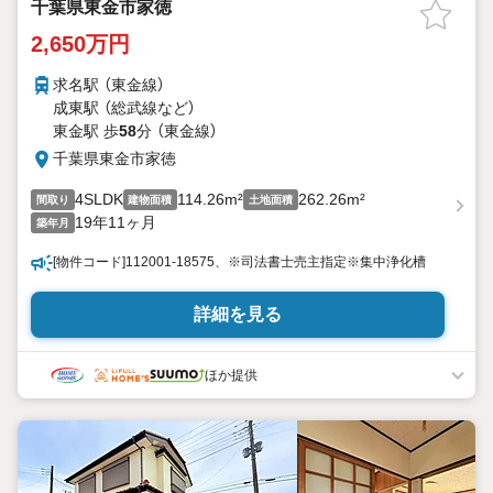
千葉県東金市家徳
2,650万円
求名駅 （東金線）
成東駅 （総武線
など
）
東金駅 歩
58
分 （東金線）
千葉県東金市家徳
4SLDK
114.26m²
262.26m²
間取り
建物面積
土地面積
19年11ヶ月
築年月
[物件コード]112001-18575、※司法書士売主指定※集中浄化槽
詳細を見る
ほか提供