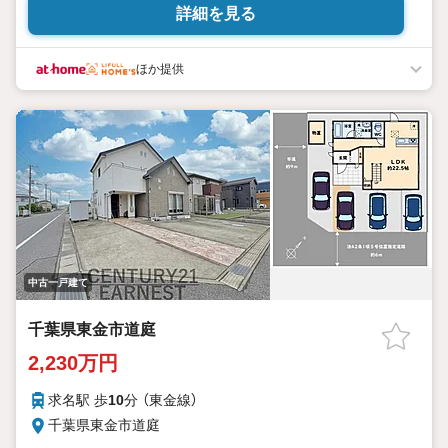
詳細を見る
ほか提供
中古一戸建て
千葉県東金市道庭
2,230万円
求名駅 歩
10
分 （東金線）
千葉県東金市道庭