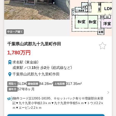
中古一戸建て
千葉県山武郡九十九里町作田
1,780万円
求名駅 （東金線）
成東駅 バス
15
分 歩
2
分 （総武線
など
）
千葉県山武郡九十九里町作田
5LDK
84.28m²
317.35m²
間取り
建物面積
土地面積
57年8ヶ月
築年月
[物件コード]112001-18195、※セットバック有り※増築部分未登
記▼九十九里小学校2.3ｋｍ▼九十九里中学校5ｋｍ▼トウズ2.2ｋ
ｍ▼エービン2.2ｋｍ