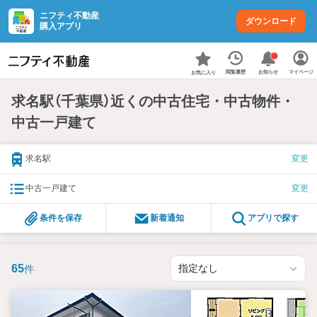
ニフティ不動産
ダウンロード
購入アプリ
お知らせ
閲覧履歴
マイページ
お気に入り
求名駅（千葉県）近くの中古住宅・中古物件・
中古一戸建て
求名駅
変更
中古一戸建て
変更
条件を保存
新着通知
アプリで探す
65
件