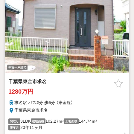
中古一戸建て
千葉県東金市求名
1280万円
求名駅 バス
2
分 歩
5
分 （東金線）
千葉県東金市求名
3LDK
102.27m²
144.74m²
間取り
建物面積
土地面積
20年11ヶ月
築年月