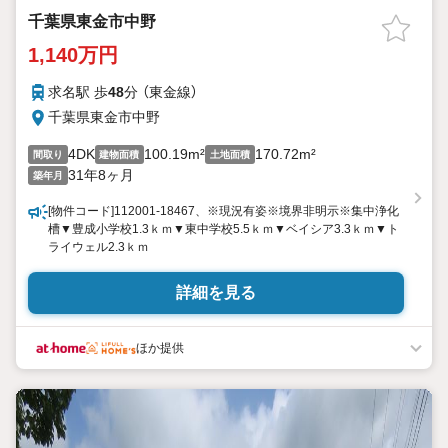
千葉県東金市中野
1,140万円
求名駅 歩
48
分 （東金線）
千葉県東金市中野
4DK
100.19m²
170.72m²
間取り
建物面積
土地面積
31年8ヶ月
築年月
[物件コード]112001-18467、※現況有姿※境界非明示※集中浄化
槽▼豊成小学校1.3ｋｍ▼東中学校5.5ｋｍ▼ベイシア3.3ｋｍ▼ト
ライウェル2.3ｋｍ
詳細を見る
ほか提供