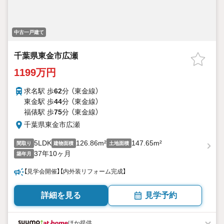
中古一戸建て
千葉県東金市広瀬
1199万円
求名駅 歩
62
分 （東金線）
東金駅 歩
44
分 （東金線）
福俵駅 歩
75
分 （東金線）
千葉県東金市広瀬
5LDK
126.86m²
147.65m²
間取り
建物面積
土地面積
37年10ヶ月
築年月
【見学会開催】【内外装リフォーム完成】
詳細を見る
見学予約
ほか提供