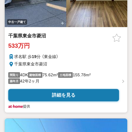
中古一戸建て
千葉県東金市菱沼
533万円
求名駅 歩
19
分 （東金線）
千葉県東金市菱沼
4DK
75.62m²
155.78m²
間取り
建物面積
土地面積
42年2ヶ月
築年月
詳細を見る
提供