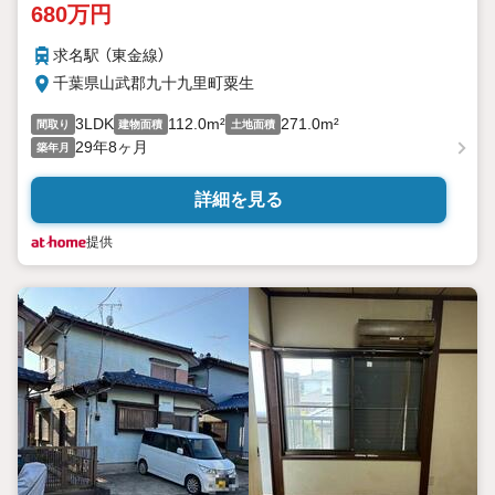
680万円
求名駅 （東金線）
千葉県山武郡九十九里町粟生
3LDK
112.0m²
271.0m²
間取り
建物面積
土地面積
29年8ヶ月
築年月
詳細を見る
提供