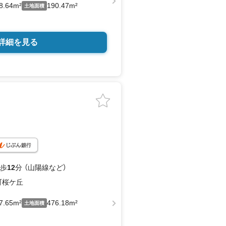
8.64m²
190.47m²
土地面積
詳細を見る
 歩
12
分 （山陽線
など
）
町桜ケ丘
7.65m²
476.18m²
土地面積