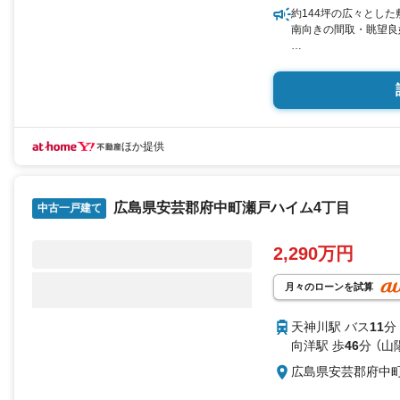
約144坪の広々とした
南向きの間取・眺望良好
住まいの事ならマツダ
シやネット広告に載っ
市内はもちろん廿日市
情報量!!
「実際に自分自身が住
分かり難い物件の長所
ほか提供
軽にお問い合わせ下さ
TV電話やLINE等で
し付け下さい。
広島県安芸郡府中町瀬戸ハイム4丁目
「住まいを通じた出逢
中古一戸建て
くのお客様に信頼と信
グループへ成長するこ
2,290万円
れからもこの精神を大
きます。
株式会社日東リバティ
月々のローンを試算
〒732-0818
広島市南区段原日出2丁目
天神川駅 バス
11
分
向洋駅 歩
46
分 （山
広島県安芸郡府中