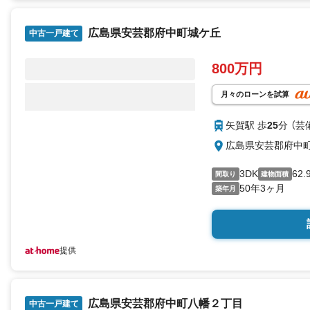
広島県安芸郡府中町城ケ丘
中古一戸建て
800万円
月々のローンを試算
矢賀駅 歩
25
分 （芸
広島県安芸郡府中
3DK
62.
間取り
建物面積
50年3ヶ月
築年月
提供
広島県安芸郡府中町八幡２丁目
中古一戸建て