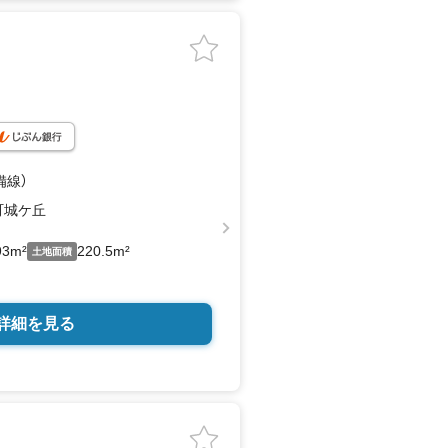
備線）
町城ケ丘
93m²
220.5m²
土地面積
詳細を見る