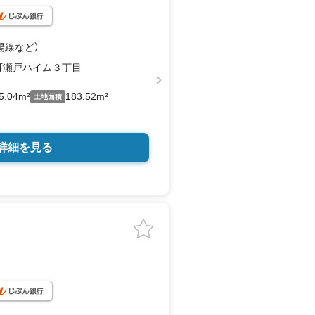
陽線
など
）
町瀬戸ハイム３丁目
5.04m²
183.52m²
土地面積
詳細を見る