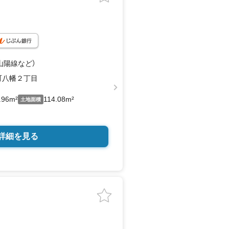
（山陽線
など
）
町八幡２丁目
.96m²
114.08m²
土地面積
詳細を見る