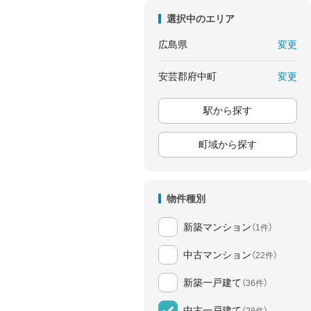
選択中のエリア
変更
広島県
変更
安芸郡府中町
駅から探す
町域から探す
物件種別
新築マンション
（1件）
中古マンション
（22件）
新築一戸建て
（36件）
中古一戸建て
（28件）