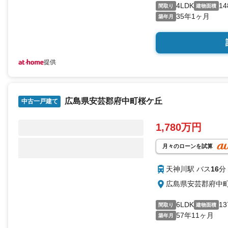
4LDK
14
間取り
建物面積
35年1ヶ月
築年月
提供
広島県安芸郡府中町桜ケ丘
中古一戸建て
1,780万円
月々のローンを試算
天神川駅 バス
16
分
広島県安芸郡府中
6LDK
13
間取り
建物面積
57年11ヶ月
築年月