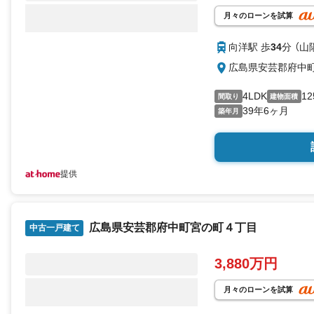
月々のローンを試算
向洋駅 歩
34
分 （山
広島県安芸郡府中
4LDK
12
間取り
建物面積
39年6ヶ月
築年月
提供
広島県安芸郡府中町宮の町４丁目
中古一戸建て
3,880万円
月々のローンを試算