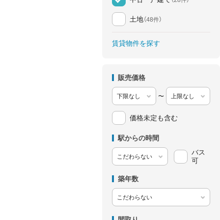
土地
（48件）
賃貸物件を探す
販売価格
〜
価格未定も含む
駅からの時間
バス
可
築年数
間取り