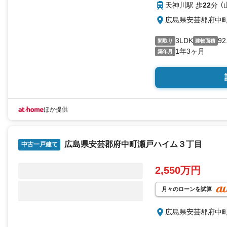
天神川駅 歩
22
分 
広島県安芸郡府中
3LDK
92
間取り
建物面積
1年3ヶ月
築年月
ほか提供
広島県安芸郡府中町瀬戸ハイム３丁目
中古一戸建て
2,550万円
月々のローンを試算
広島県安芸郡府中