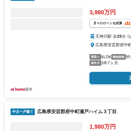
3,980万円
月々のローンを試算
天神川駅 歩
25
分 
広島県安芸郡府中
4LDK
95
間取り
建物面積
3年7ヶ月
築年月
提供
広島県安芸郡府中町瀬戸ハイム３丁目
中古一戸建て
1,980万円