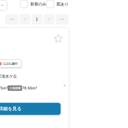
新着のみ
図あり
<<
<
1
>
>>
町清水ケ丘
75m²
78.66m²
土地面積
詳細を見る