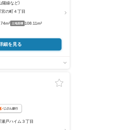
（山陽線
など
）
町宮の町４丁目
.74m²
108.11m²
土地面積
詳細を見る
町瀬戸ハイム３丁目