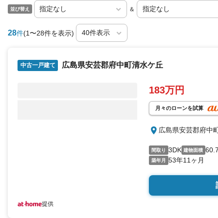
＆
並び替え
28
件
(1〜28件を表示)
広島県安芸郡府中町清水ケ丘
中古一戸建て
183万円
月々のローンを試算
広島県安芸郡府中
3DK
60.
間取り
建物面積
53年11ヶ月
築年月
提供