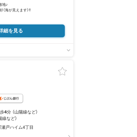
敷地♪
（海が見えます）!!
スタジアム近くの日東リバティへ!!チラ
ていない物件もご紹介できます。広島
詳細を見る
から呉・東広島まで6000物件の豊富な
む家を見て納得して買いたい」広告では
や短所を現地でご確認できます。お気
い。
オンライン案内も可能です。お気軽にお申
いを大切に」をモットーに、創業以来多
用を頂き、広島県下でも有数の不動産
とができました。「人と人、心と心」こ
切に、お客様へのサポートをさせて頂
2-22-2F
 歩
4
分 （山陽線
など
）
陽線
など
）
町瀬戸ハイム4丁目