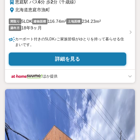
恵庭駅 バス
6
分 歩
2
分 （千歳線）
北海道恵庭市漁町
5LDK
116.74m²
234.23m²
間取り
建物面積
土地面積
18年9ヶ月
築年月
カーポート付きの5LDK♪ご家族皆様がゆとりを持って暮らせる住
まいです。
詳細を見る
ほか提供