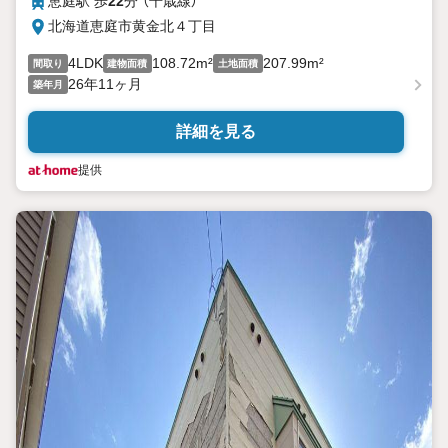
恵庭駅 歩
22
分 （千歳線）
北海道恵庭市黄金北４丁目
4LDK
108.72m²
207.99m²
間取り
建物面積
土地面積
26年11ヶ月
築年月
詳細を見る
提供