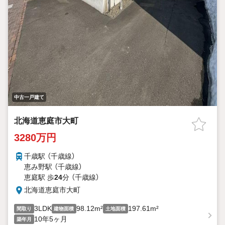
中古一戸建て
北海道恵庭市大町
3280万円
千歳駅 （千歳線）
恵み野駅 （千歳線）
恵庭駅 歩
24
分 （千歳線）
北海道恵庭市大町
3LDK
98.12m²
197.61m²
間取り
建物面積
土地面積
10年5ヶ月
築年月