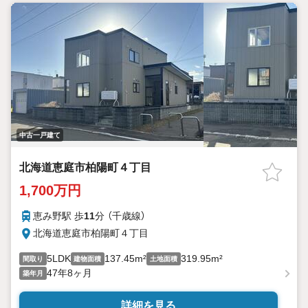
中古一戸建て
北海道恵庭市柏陽町４丁目
1,700万円
恵み野駅 歩
11
分 （千歳線）
北海道恵庭市柏陽町４丁目
5LDK
137.45m²
319.95m²
間取り
建物面積
土地面積
47年8ヶ月
築年月
詳細を見る