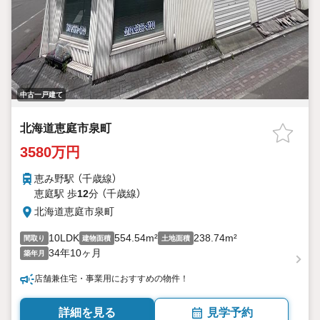
中古一戸建て
北海道恵庭市泉町
3580万円
恵み野駅 （千歳線）
恵庭駅 歩
12
分 （千歳線）
北海道恵庭市泉町
10LDK
554.54m²
238.74m²
間取り
建物面積
土地面積
34年10ヶ月
築年月
店舗兼住宅・事業用におすすめの物件！
詳細を見る
見学予約