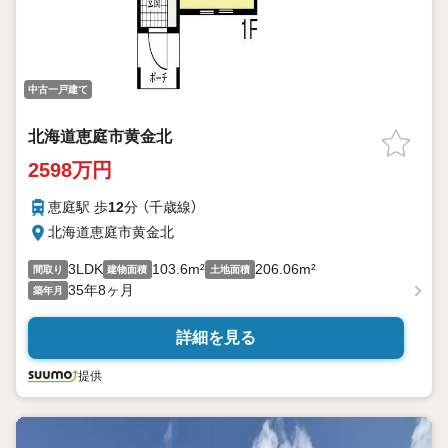
中古一戸建て
北海道恵庭市黄金北
2598万円
恵庭駅 歩
12
分 （千歳線）
北海道恵庭市黄金北
3LDK
103.6m²
206.06m²
間取り
建物面積
土地面積
35年8ヶ月
築年月
詳細を見る
提供