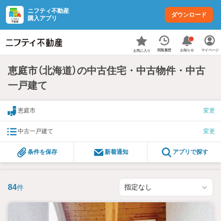
ニフティ不動産
ダウンロード
購入アプリ
お知らせ
閲覧履歴
マイページ
お気に入り
恵庭市（北海道）の中古住宅・中古物件・中古
一戸建て
恵庭市
変更
中古一戸建て
変更
条件を保存
新着通知
アプリで探す
84
件