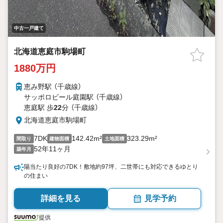
中古一戸建て
北海道恵庭市駒場町
1880万円
恵み野駅 （千歳線）
サッポロビール庭園駅 （千歳線）
恵庭駅 歩
22
分 （千歳線）
北海道恵庭市駒場町
7DK
142.42m²
323.29m²
間取り
建物面積
土地面積
52年11ヶ月
築年月
陽当たり良好の7DK！敷地約97坪、二世帯にも対応できるゆとり
の住まい
詳細を見る
見学予約
提供