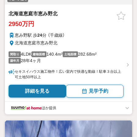
北海道恵庭市恵み野北
2950万円
恵み野駅 歩
24
分 （千歳線）
北海道恵庭市恵み野北
4LDK
140.4m²
282.68m²
間取り
建物面積
土地面積
28年4ヶ月
築年月
セキスイハウス施工物件！広い室内で快適な動線！駐車３台以上
可土地50坪以上
詳細を見る
見学予約
ほか提供