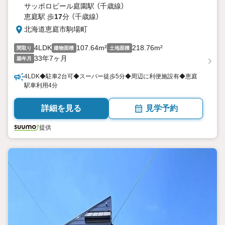
サッポロビール庭園駅 （千歳線）
恵庭駅 歩
17
分 （千歳線）
北海道恵庭市駒場町
4LDK
107.64m²
218.76m²
間取り
建物面積
土地面積
33年7ヶ月
築年月
4LDK◆駐車2台可◆スーパー徒歩5分◆周辺に利便施設有◆恵庭
駅車利用4分
詳細を見る
見学予約
提供