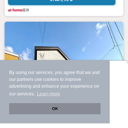
提供
By using our services, you agree that we and
より使いやすくなった
our
partners
use cookies to improve
アプリで物件探ししませんか？
advertising and enhance your experience on
✔️
サクサク動く地図で物件検索
our services.
Learn more
✔️
新着物件・価格変動をすぐに通知
✔️
会員登録なし
OK
Web版をこのまま使う
購入アプリを開く
市区町村を変更
詳細条件を変更