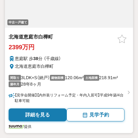
中古一戸建て
北海道恵庭市白樺町
2399万円
恵庭駅 歩
38
分 （千歳線）
北海道恵庭市白樺町
3LDK+S（納戸）
120.06m²
218.91m²
間取り
建物面積
土地面積
28年8ヶ月
築年月
【見学会開催】【内外装リフォーム予定・年内入居可】平成9年築/4台
駐車可能
詳細を見る
見学予約
提供