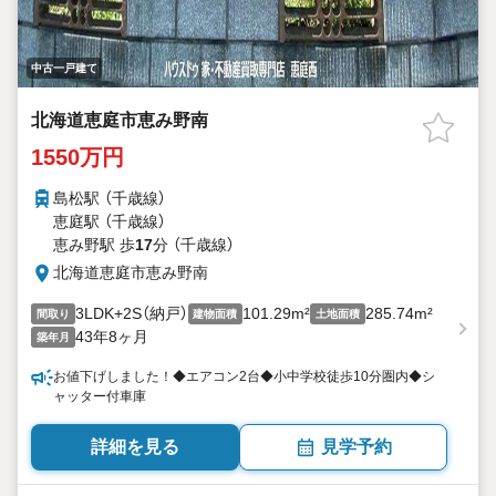
中古一戸建て
北海道恵庭市恵み野南
1550万円
島松駅 （千歳線）
恵庭駅 （千歳線）
恵み野駅 歩
17
分 （千歳線）
北海道恵庭市恵み野南
3LDK+2S（納戸）
101.29m²
285.74m²
間取り
建物面積
土地面積
43年8ヶ月
築年月
お値下げしました！◆エアコン2台◆小中学校徒歩10分圏内◆シ
ャッター付車庫
詳細を見る
見学予約