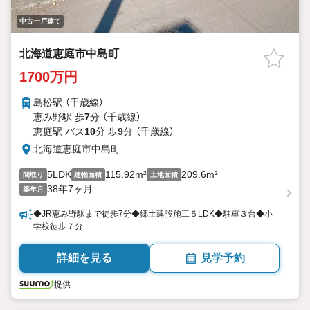
中古一戸建て
北海道恵庭市中島町
1700万円
島松駅 （千歳線）
恵み野駅 歩
7
分 （千歳線）
恵庭駅 バス
10
分 歩
9
分 （千歳線）
北海道恵庭市中島町
5LDK
115.92m²
209.6m²
間取り
建物面積
土地面積
38年7ヶ月
築年月
◆JR恵み野駅まで徒歩7分◆郷土建設施工５LDK◆駐車３台◆小
学校徒歩７分
詳細を見る
見学予約
提供