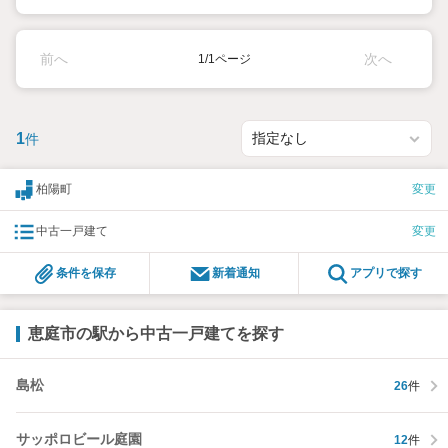
前へ
次へ
1/1ページ
1
件
柏陽町
変更
中古一戸建て
変更
条件を保存
新着通知
アプリで探す
恵庭市の駅から中古一戸建てを探す
島松
26
件
サッポロビール庭園
12
件