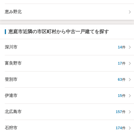
恵み野北
恵庭市近隣の市区町村から中古一戸建てを探す
深川市
14
件
富良野市
17
件
登別市
63
件
伊達市
15
件
北広島市
157
件
石狩市
174
件