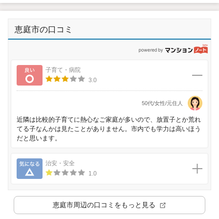
恵庭市の口コミ
p
良い
子育て・病院
3.0
50代/女性/元住人
近隣は比較的子育てに熱心なご家庭が多いので、放置子とか荒れ
てる子なんかは見たことがありません。市内でも学力は高いほう
だと思います。
気になる
治安・安全
1.0
恵庭市
周辺の口コミをもっと見る