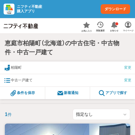
ニフティ不動産
ダウンロード
購入アプリ
お知らせ
閲覧履歴
マイページ
お気に入り
恵庭市柏陽町（北海道）の中古住宅・中古物
件・中古一戸建て
柏陽町
変更
中古一戸建て
変更
条件を保存
新着通知
アプリで探す
1
件