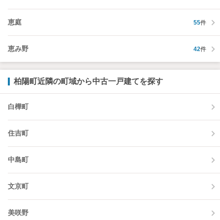
恵庭
55
件
恵み野
42
件
柏陽町近隣の町域から中古一戸建てを探す
白樺町
住吉町
中島町
文京町
美咲野