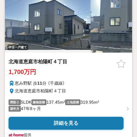
中古一戸建て
北海道恵庭市柏陽町４丁目
1,700万円
恵み野駅 歩
11
分 （千歳線）
北海道恵庭市柏陽町４丁目
5LDK
137.45m²
319.95m²
間取り
建物面積
土地面積
47年8ヶ月
築年月
詳細を見る
提供