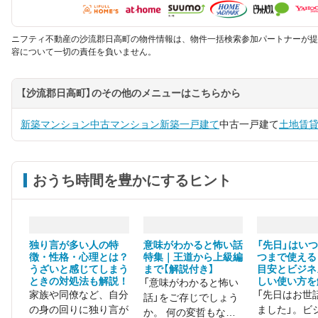
ニフティ不動産の沙流郡日高町の物件情報は、物件一括検索参加パートナーが提
容について一切の責任を負いません。
【沙流郡日高町】のその他のメニューはこちらから
新築マンション
中古マンション
新築一戸建て
中古一戸建て
土地
賃
おうち時間を豊かにするヒント
独り言が多い人の特
意味がわかると怖い話
「先日」はい
徴・性格・心理とは？
特集｜王道から上級編
つまで使える
うざいと感じてしまう
まで【解説付き】
目安とビジネ
ときの対処法も解説！
しい使い方を
「意味がわかると怖い
家族や同僚など、自分
「先日はお世
話」をご存じでしょう
の身の回りに独り言が
ました」。ビ
か。 何の変哲もない