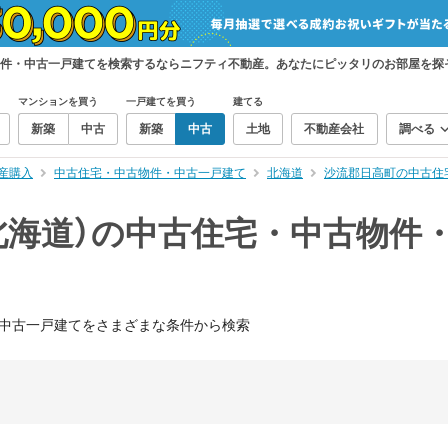
物件・中古一戸建てを検索するならニフティ不動産。あなたにピッタリのお部屋を探
マンションを買う
一戸建てを買う
建てる
新築
中古
新築
中古
土地
不動産会社
調べる
産購入
中古住宅・中古物件・中古一戸建て
北海道
沙流郡日高町の中古住
北海道）の中古住宅・中古物件
中古一戸建てをさまざまな条件から検索