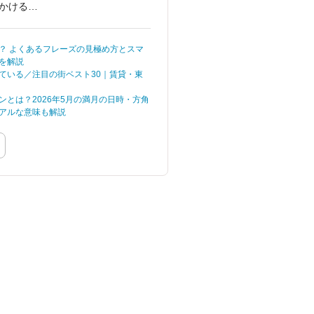
かけるこ
ほしい」 そんなお悩み
実は「先
をお持ちではないです
間を指す
か。
？ よくあるフレーズの見極め方とスマ
り知って
を解説
と少ない
ている／注目の街ベスト30｜賃貸・東
ンとは？2026年5月の満月の日時・方角
アルな意味も解説