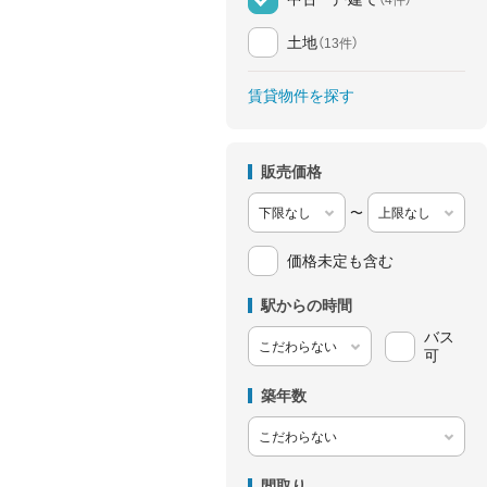
土地
（13件）
賃貸物件を探す
販売価格
〜
価格未定も含む
駅からの時間
バス
可
築年数
間取り