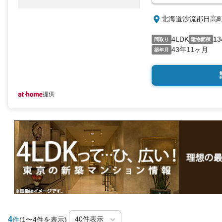
北海道沙流郡日高
4LDK
13
間取り
建物面積
43年11ヶ月
築年月
提供
4
件
(1〜4件を表示)