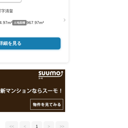
町字清畠
4.97m²
967.97m²
土地面積
詳細を見る
<<
<
1
>
>>