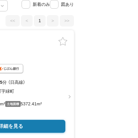
新着のみ
図あり
<<
<
1
>
>>
5
分 （日高線）
町字緑町
7m²
5372.41m²
土地面積
詳細を見る