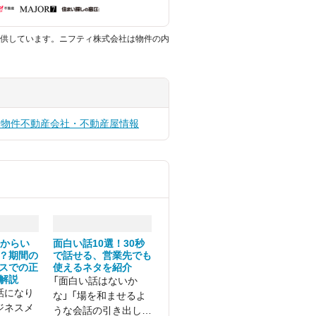
供しています。ニフティ株式会社は物件の内
貸物件
不動産会社・不動産屋情報
つからい
面白い話10選！30秒
？期間の
で話せる、営業先でも
スでの正
使えるネタを紹介
解説
「面白い話はないか
話になり
な」 「場を和ませるよ
ジネスメ
うな会話の引き出しが