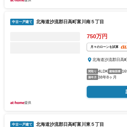
提供
北海道沙流郡日高町富川南５丁目
中古一戸建て
750万円
月々のローンを試算
北海道沙流郡日高
4LDK
16
間取り
建物面積
38年8ヶ月
築年月
提供
北海道沙流郡日高町富川東５丁目
中古一戸建て