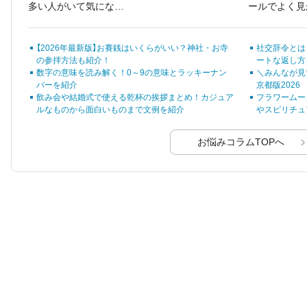
多い人がいて気になっ
ールでよく見
物語のように見えて、
ていませんか？ ある
のフレーズ、
文章の中に隠された矛
いは、無意識のうちに
日」がどの期
盾や違和感に気づくと
【2026年最新版】お賽銭はいくらがいい？神社・お寺
社交辞令とは
独り言が多くなってし
のか、はっき
恐怖を感じる、ホラ
の参拝方法も紹介！
ートな返し方
まって悩んでいる方も
いる人は意外
ー・サスペンス物語で
数字の意味を読み解く！0～9の意味とラッキーナン
＼みんなが見
いるでしょう。
ものです。
す。
バーを紹介
京都版2026
飲み会や結婚式で使える乾杯の挨拶まとめ！カジュア
フラワームー
ルなものから面白いものまで文例を紹介
やスピリチュ
お悩みコラムTOPへ