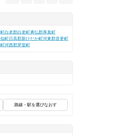
空町
白老郡白老町
勇払郡厚真町
様似町
日高郡新ひだか町
河東郡音更町
水町
河西郡芽室町
路線・駅を選びなおす