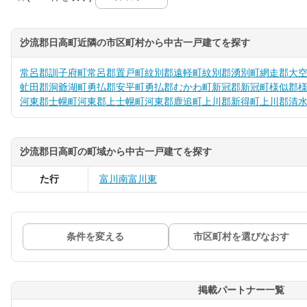
沙流郡日高町近隣の市区町村から中古一戸建てを探す
常呂郡訓子府町
常呂郡置戸町
紋別郡遠軽町
紋別郡湧別町
網走郡大
虻田郡洞爺湖町
勇払郡安平町
勇払郡むかわ町
新冠郡新冠町
様似郡
河東郡士幌町
河東郡上士幌町
河東郡鹿追町
上川郡新得町
上川郡清
沙流郡日高町の町域から中古一戸建てを探す
た行
富川南
富川東
条件を変える
市区町村を選びなおす
掲載パートナー一覧