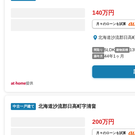
140万円
月々のローンを試算
北海道沙流郡日高
5LDK
13
間取り
建物面積
44年1ヶ月
築年月
提供
北海道沙流郡日高町字清畠
中古一戸建て
200万円
月々のローンを試算