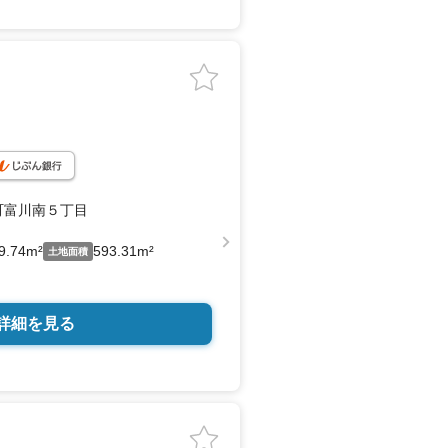
町富川南５丁目
9.74m²
593.31m²
土地面積
詳細を見る