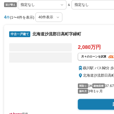
＆
並び替え
4
件
(1〜4件を表示)
北海道沙流郡日高町字緑町
中古一戸建て
2,080万円
月々のローンを試算
鵡川駅 バス
32
分 歩
北海道沙流郡日高
1K
37.6
間取り
建物面積
3年1ヶ月
築年月