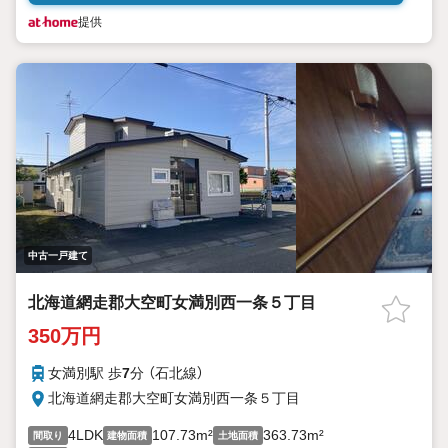
提供
中古一戸建て
北海道網走郡大空町女満別西一条５丁目
350万円
女満別駅 歩
7
分 （石北線）
北海道網走郡大空町女満別西一条５丁目
4LDK
107.73m²
363.73m²
間取り
建物面積
土地面積