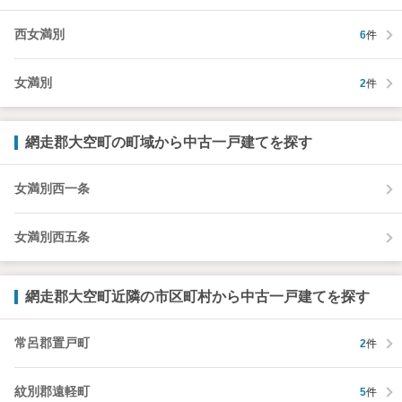
西女満別
6
件
女満別
2
件
網走郡大空町の町域から中古一戸建てを探す
女満別西一条
女満別西五条
網走郡大空町近隣の市区町村から中古一戸建てを探す
常呂郡置戸町
2
件
紋別郡遠軽町
5
件