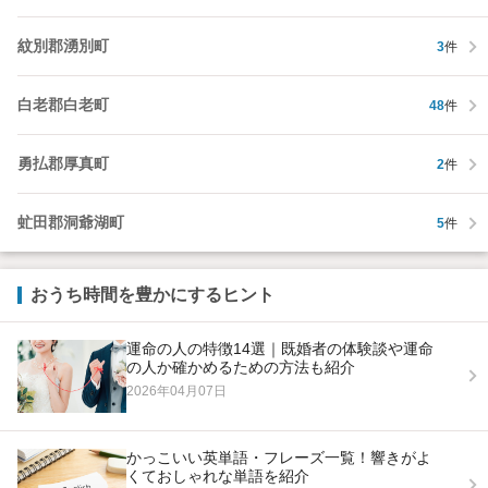
紋別郡湧別町
3
件
白老郡白老町
48
件
勇払郡厚真町
2
件
虻田郡洞爺湖町
5
件
おうち時間を豊かにするヒント
運命の人の特徴14選｜既婚者の体験談や運命
の人か確かめるための方法も紹介
2026年04月07日
かっこいい英単語・フレーズ一覧！響きがよ
くておしゃれな単語を紹介