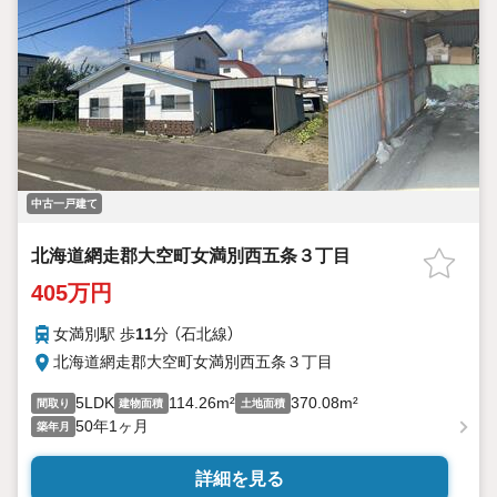
中古一戸建て
北海道網走郡大空町女満別西五条３丁目
405万円
女満別駅 歩
11
分 （石北線）
北海道網走郡大空町女満別西五条３丁目
5LDK
114.26m²
370.08m²
間取り
建物面積
土地面積
50年1ヶ月
築年月
詳細を見る