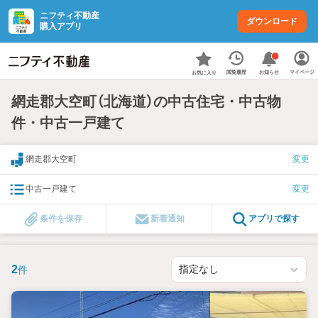
ニフティ不動産
ダウンロード
購入アプリ
お知らせ
閲覧履歴
マイページ
お気に入り
網走郡大空町（北海道）の中古住宅・中古物
件・中古一戸建て
網走郡大空町
変更
中古一戸建て
変更
条件を保存
新着通知
アプリで探す
2
件