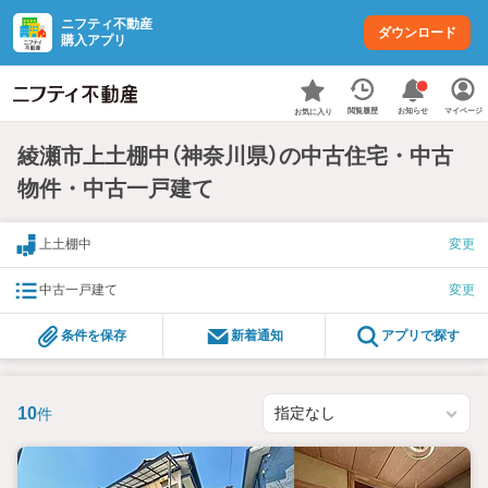
ニフティ不動産
ダウンロード
購入アプリ
お知らせ
閲覧履歴
マイページ
お気に入り
綾瀬市上土棚中（神奈川県）の中古住宅・中古
物件・中古一戸建て
上土棚中
変更
中古一戸建て
変更
条件を保存
新着通知
アプリで探す
10
件