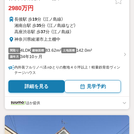
2980万円
長後駅 歩
19
分 （江ノ島線）
湘南台駅 歩
35
分 （江ノ島線
など
）
高座渋谷駅 歩
37
分 （江ノ島線）
神奈川県綾瀬市上土棚中
4LDK
83.62m²
142.0m²
間取り
建物面積
土地面積
34年10ヶ月
築年月
内外装フルリノベ済♪ゆとりの敷地４０坪以上！軽量鉄骨造ヴィン
テージハウス
詳細を見る
見学予約
ほか提供