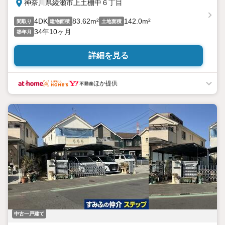
神奈川県綾瀬市上土棚中６丁目
4DK
83.62m²
142.0m²
間取り
建物面積
土地面積
34年10ヶ月
築年月
詳細を見る
ほか提供
中古一戸建て