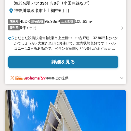
海老名駅 バス
33
分 歩
9
分 （小田急線
など
）
神奈川県綾瀬市上土棚中6丁目
4LDK
95.98m²
108.63m²
間取り
建物面積
土地面積
9年7ヶ月
築年月
まだまだ設備快適☆【綾瀬市上土棚中 中古戸建 32.86坪】はいか
がでしょうか♪ 大変きれいにお使いで、室内状態良好です！ バル
コニーは2ヶ所あるので、ベランダ菜園なども楽しめますね☆ ＼
おすすめポイント／ ■2017年築 ■P2台 ■対面式キッチン ■全居室
収納+廊下収納 ■2F全室6帖以上 詳細はお気軽にお問い合わせくだ
詳細を見る
さいね◎
ほか提供