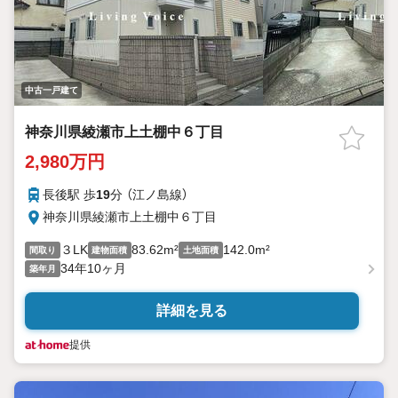
中古一戸建て
神奈川県綾瀬市上土棚中６丁目
2,980万円
長後駅 歩
19
分 （江ノ島線）
神奈川県綾瀬市上土棚中６丁目
３LK
83.62m²
142.0m²
間取り
建物面積
土地面積
34年10ヶ月
築年月
詳細を見る
提供