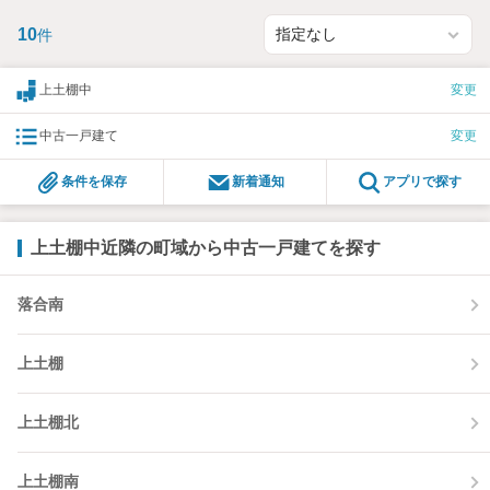
10
件
上土棚中
変更
中古一戸建て
変更
条件を保存
新着通知
アプリで探す
上土棚中近隣の町域から中古一戸建てを探す
落合南
上土棚
上土棚北
上土棚南