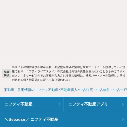
当サイトの物件及び不動産会社、外壁塗装業者の情報は検索パートナーが提供している情
報であり、ニフティライフスタイル株式会社は内容の責任を負わないことを予めご了承く
免責
事項
ださい。本サービス内でお客様が入力される個人情報は、検索パートナーが取得し、同社
の定める個人情報規約に従って取り扱われます。
不動産・住宅情報のニフティ不動産
不動産購入
中古住宅・中古物件・中古一戸
ニフティ不動産
ニフティ不動産アプリ
＼Because／ ニフティ不動産