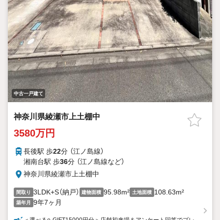
中古一戸建て
神奈川県綾瀬市上土棚中
3580万円
長後駅 歩
22
分 （江ノ島線）
湘南台駅 歩
36
分 （江ノ島線
など
）
神奈川県綾瀬市上土棚中
3LDK+S（納戸）
95.98m²
108.63m²
間取り
建物面積
土地面積
9年7ヶ月
築年月