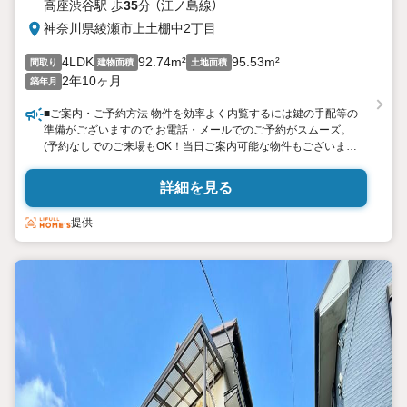
高座渋谷駅 歩
35
分 （江ノ島線）
神奈川県綾瀬市上土棚中2丁目
4LDK
92.74m²
95.53m²
間取り
建物面積
土地面積
2年10ヶ月
築年月
■ご案内・ご予約方法 物件を効率よく内覧するには鍵の手配等の
準備がございますので お電話・メールでのご予約がスムーズ。
(予約なしでのご来場もOK！当日ご案内可能な物件もございま
す。) ご自宅へお迎え・最寄り駅等でお待ち合わせ・弊社へのご来
社など、ご相談くださいませ。
詳細を見る
提供