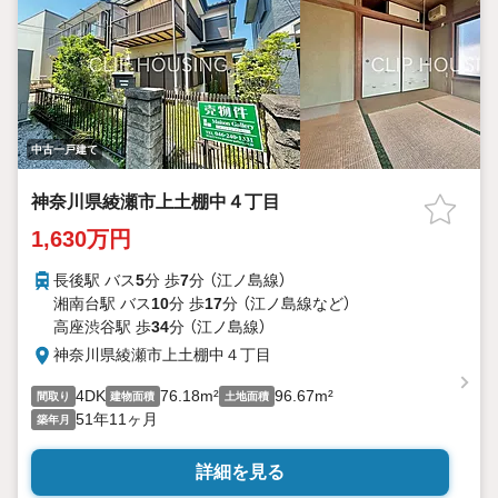
中古一戸建て
神奈川県綾瀬市上土棚中４丁目
1,630万円
長後駅 バス
5
分 歩
7
分 （江ノ島線）
湘南台駅 バス
10
分 歩
17
分 （江ノ島線
など
）
高座渋谷駅 歩
34
分 （江ノ島線）
神奈川県綾瀬市上土棚中４丁目
4DK
76.18m²
96.67m²
間取り
建物面積
土地面積
51年11ヶ月
築年月
詳細を見る