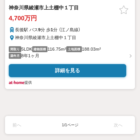
神奈川県綾瀬市上土棚中１丁目
4,700万円
長後駅 バス
9
分 歩
1
分 （江ノ島線）
神奈川県綾瀬市上土棚中１丁目
5LDK
116.75m²
188.03m²
間取り
建物面積
土地面積
8年1ヶ月
築年月
詳細を見る
提供
前へ
次へ
1/1ページ