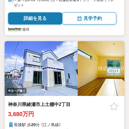
＜選べるe-GIFT15000円分＞店舗初来場＆アンケート回答でプレ
ゼント
詳細を見る
見学予約
提供
中古一戸建て
神奈川県綾瀬市上土棚中2丁目
3,680万円
長後駅 歩
20
分 （江ノ島線）