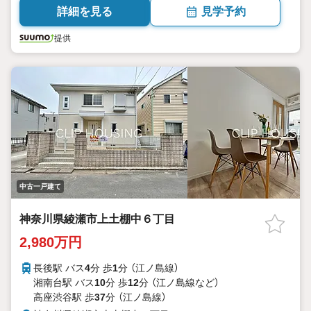
詳細を見る
見学予約
提供
中古一戸建て
神奈川県綾瀬市上土棚中６丁目
2,980万円
長後駅 バス
4
分 歩
1
分 （江ノ島線）
湘南台駅 バス
10
分 歩
12
分 （江ノ島線
など
）
高座渋谷駅 歩
37
分 （江ノ島線）