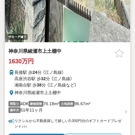
中古一戸建て
神奈川県綾瀬市上土棚中
1630万円
長後駅 歩
24
分 （江ノ島線）
高座渋谷駅 歩
32
分 （江ノ島線）
湘南台駅 歩
38
分 （江ノ島線
など
）
神奈川県綾瀬市上土棚中
4DK
76.18m²
96.67m²
間取り
建物面積
土地面積
51年11ヶ月
築年月
リクシルから不動産探しで嬉しい5.000円分のギフトカードプレゼ
ント♪♪♪