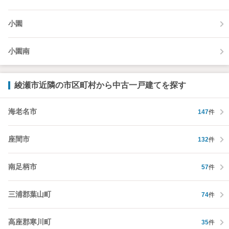
小園
小園南
綾瀬市近隣の市区町村から中古一戸建てを探す
海老名市
147
件
座間市
132
件
南足柄市
57
件
三浦郡葉山町
74
件
高座郡寒川町
35
件