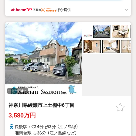
ほか提供
中古一戸建て
神奈川県綾瀬市上土棚中6丁目
3,580万円
長後駅 バス
4
分 歩
2
分 （江ノ島線）
湘南台駅 歩
36
分 （江ノ島線
など
）