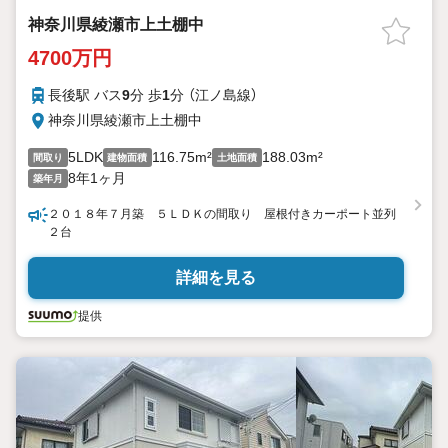
神奈川県綾瀬市上土棚中
4700万円
長後駅 バス
9
分 歩
1
分 （江ノ島線）
神奈川県綾瀬市上土棚中
5LDK
116.75m²
188.03m²
間取り
建物面積
土地面積
8年1ヶ月
築年月
２０１８年７月築 ５ＬＤＫの間取り 屋根付きカーポート並列
２台
詳細を見る
提供