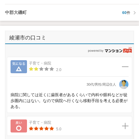
中郡大磯町
60
件
綾瀬市の口コミ
p
気になる
子育て・病院
2.0
30代/男性/周辺住人
病院に関しては近くに歯医者があるくらいで内科や眼科などが徒
歩圏内にはない。なので病院へ行くなら移動手段を考える必要が
ある。
良い
子育て・病院
5.0