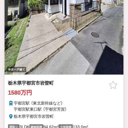
中古一戸建て
栃木県宇都宮市岩曽町
1580万円
宇都宮駅 （東北新幹線
など
）
宇都宮駅東口駅 （宇都宮芳賀）
栃木県宇都宮市岩曽町
3LDK
94.62m²
133.0m²
間取り
建物面積
土地面積