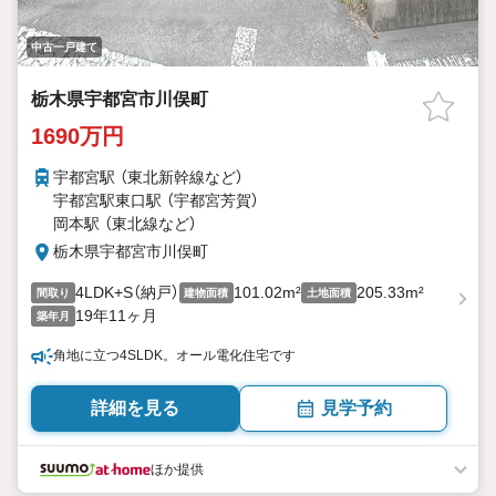
中古一戸建て
栃木県宇都宮市川俣町
1690万円
宇都宮駅 （東北新幹線
など
）
宇都宮駅東口駅 （宇都宮芳賀）
岡本駅 （東北線
など
）
栃木県宇都宮市川俣町
4LDK+S（納戸）
101.02m²
205.33m²
間取り
建物面積
土地面積
19年11ヶ月
築年月
角地に立つ4SLDK。オール電化住宅です
詳細を見る
見学予約
ほか提供