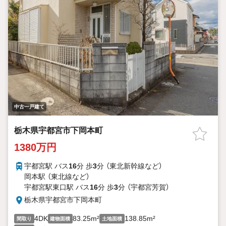
中古一戸建て
栃木県宇都宮市下岡本町
1380万円
宇都宮駅 バス
16
分 歩
3
分 （東北新幹線
など
）
岡本駅 （東北線
など
）
宇都宮駅東口駅 バス
16
分 歩
3
分 （宇都宮芳賀）
栃木県宇都宮市下岡本町
4DK
83.25m²
138.85m²
間取り
建物面積
土地面積