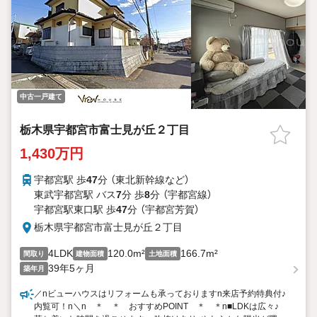
中古一戸建て
栃木県宇都宮市富士見が丘２丁目
1,430万円
宇都宮駅 歩
47
分 （東北新幹線
など
）
東武宇都宮駅 バス
7
分 歩
8
分 （宇都宮線）
宇都宮駅東口駅 歩
47
分 （宇都宮芳賀）
栃木県宇都宮市富士見が丘２丁目
4LDK
120.0m²
166.7m²
間取り
建物面積
土地面積
39年5ヶ月
築年月
／nビューハウスはリフォームも承っておりますn来店予約特典付♪
内覧可！n＼n ＊ ＊ おすすめPOINT ＊ ＊n■LDKは広々♪