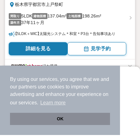
栃木県宇都宮市上戸祭町
5LDK
137.04m²
198.26m²
間取り
建物面積
土地面積
37年11ヶ月
築年月
【5LDK＋WIC】太陽光システム＊和室＊P3台＊告知事項あり
詳細を見る
見学予約
ほか提供
By using our services, you agree that we and
より使いやすくなった
our
partners
use cookies to improve
アプリで物件探ししませんか？
advertising and enhance your experience on
✔️
サクサク動く地図で物件検索
our services.
Learn more
✔️
新着物件・価格変動をすぐに通知
✔️
会員登録なし
OK
Web版をこのまま使う
購入アプリを開く
路線・駅を変更
詳細条件を変更
中古一戸建て