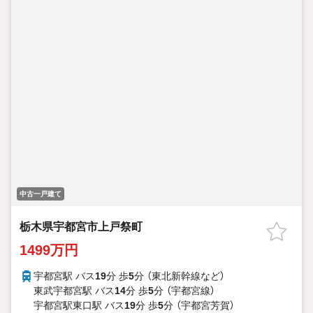
中古一戸建て
栃木県宇都宮市上戸祭町
1499万円
宇都宮駅 バス
19
分 歩
5
分 （東北新幹線
など
）
東武宇都宮駅 バス
14
分 歩
5
分 （宇都宮線）
宇都宮駅東口駅 バス
19
分 歩
5
分 （宇都宮芳賀）