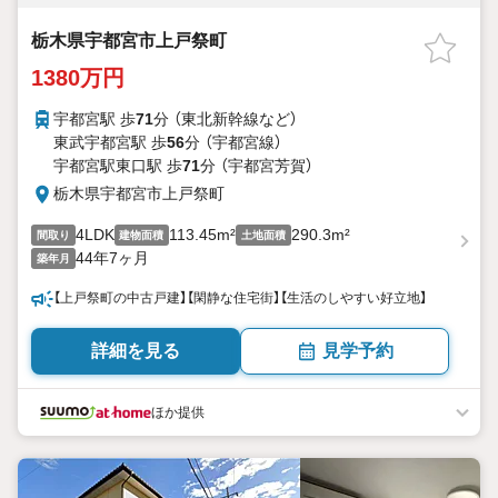
栃木県宇都宮市上戸祭町
1380万円
宇都宮駅 歩
71
分 （東北新幹線
など
）
東武宇都宮駅 歩
56
分 （宇都宮線）
宇都宮駅東口駅 歩
71
分 （宇都宮芳賀）
栃木県宇都宮市上戸祭町
4LDK
113.45m²
290.3m²
間取り
建物面積
土地面積
44年7ヶ月
築年月
【上戸祭町の中古戸建】【閑静な住宅街】【生活のしやすい好立地】
詳細を見る
見学予約
ほか提供