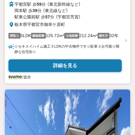
宇都宮駅 歩
59
分 （東北新幹線
など
）
岡本駅 歩
39
分 （東北線
など
）
駅東公園前駅 歩
57
分 （宇都宮芳賀）
栃木県宇都宮市御幸ケ原町
5LDK
125.72m²
212.24m²
32年
間取り
建物面積
土地面積
築年月
☆セキスイハイム施工５LDKの中古物件です☆駐車３台可能☆閑
静な住宅街☆
詳細を見る
提供