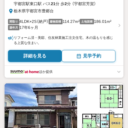
宇都宮駅東口駅 バス
21
分 歩
2
分 （宇都宮芳賀）
栃木県宇都宮市豊郷台
4LDK+2S（納戸）
114.27m²
186.01m²
間取り
建物面積
土地面積
17年6ヶ月
築年月
リフォーム済・美邸、住友林業施工注文住宅。木の温もりを感じ
る上質な住まい。
詳細を見る
見学予約
ほか提供