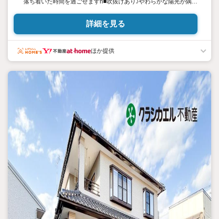
落ち着いた時間を過ごせますn■吹抜けあり♪やわらかな陽光が隅々
まで♪n■カーポート付き駐車場！n■全居室、収納あり♪充実してお
りますn■居室すべて南向き♪明るさ確保！n ＊ ＊ 周辺施設
詳細を見る
＊ ＊n■宇都宮富士見ヶ丘郵便局…徒歩で約6分n■ヤマザキデイ
リーストアー那須野屋店…徒歩で約8分n■コメリハード＆グリー
ン宇都宮山本店…車で約3分n※居住中の為、内見ご希望の際は早
ほか提供
めのご予約をお願い致します。n≪宇都宮の新築・中古物件ならビ
ューハウス宇都宮東店！≫n未公開物件も店舗に多数ございます♪n
地域密着の担当スタッフにお気軽にお問合せください♪n物件探し
から住宅ローンの事までnビューハウスがあなたをサポート(^^♪n
栃木県内で圧倒的な物件情報量！n＼＼【ビューハウス栃木版】で検
索／／