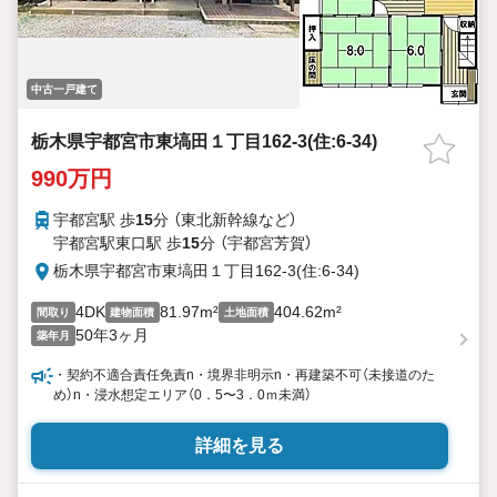
中古一戸建て
栃木県宇都宮市東塙田１丁目162-3(住:6-34)
990万円
宇都宮駅 歩
15
分 （東北新幹線
など
）
宇都宮駅東口駅 歩
15
分 （宇都宮芳賀）
栃木県宇都宮市東塙田１丁目162-3(住:6-34)
4DK
81.97m²
404.62m²
間取り
建物面積
土地面積
50年3ヶ月
築年月
・契約不適合責任免責n・境界非明示n・再建築不可（未接道のた
め）n・浸水想定エリア（0．5〜3．0ｍ未満）
詳細を見る