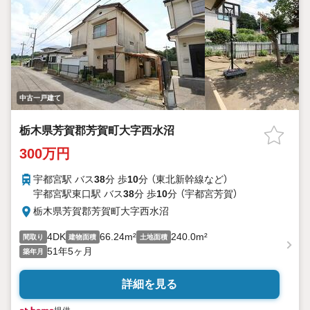
中古一戸建て
栃木県芳賀郡芳賀町大字西水沼
300万円
宇都宮駅 バス
38
分 歩
10
分 （東北新幹線
など
）
宇都宮駅東口駅 バス
38
分 歩
10
分 （宇都宮芳賀）
栃木県芳賀郡芳賀町大字西水沼
4DK
66.24m²
240.0m²
間取り
建物面積
土地面積
51年5ヶ月
築年月
詳細を見る