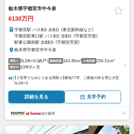
栃木県宇都宮市中今泉
6130万円
宇都宮駅 バス
3
分 歩
2
分 （東北新幹線
など
）
宇都宮駅東口駅 バス
3
分 歩
2
分 （宇都宮芳賀）
駅東公園前駅 歩
22
分 （宇都宮芳賀）
栃木県宇都宮市中今泉
5LDK+S（納戸）
163.85m²
256.51m²
間取り
建物面積
土地面積
23年9ヶ月
築年月
【２世帯でもゆとりある間取り】敷地77坪、ご家族の絆を育む大型
5LDK+S
詳細を見る
見学予約
ほか提供