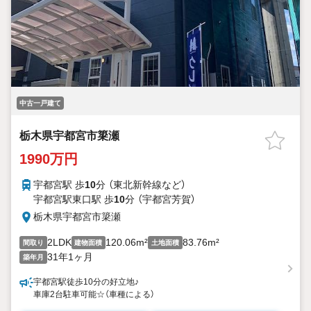
中古一戸建て
栃木県宇都宮市簗瀬
1990万円
宇都宮駅 歩
10
分 （東北新幹線
など
）
宇都宮駅東口駅 歩
10
分 （宇都宮芳賀）
栃木県宇都宮市簗瀬
2LDK
120.06m²
83.76m²
間取り
建物面積
土地面積
31年1ヶ月
築年月
宇都宮駅徒歩10分の好立地♪
車庫2台駐車可能☆（車種による）