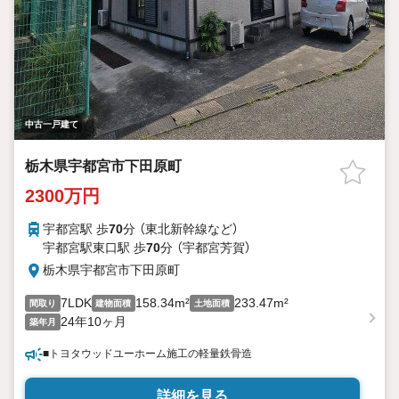
中古一戸建て
栃木県宇都宮市下田原町
2300万円
宇都宮駅 歩
70
分 （東北新幹線
など
）
宇都宮駅東口駅 歩
70
分 （宇都宮芳賀）
栃木県宇都宮市下田原町
7LDK
158.34m²
233.47m²
間取り
建物面積
土地面積
24年10ヶ月
築年月
■トヨタウッドユーホーム施工の軽量鉄骨造
詳細を見る