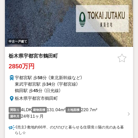
中古一戸建て
栃木県宇都宮市鶴田町
2850万円
宇都宮駅 歩
58
分 （東北新幹線
など
）
東武宇都宮駅 歩
34
分 （宇都宮線）
鶴田駅 歩
45
分 （日光線）
栃木県宇都宮市鶴田町
4LDK
131.04m²
220.7m²
間取り
建物面積
土地面積
24年11ヶ月
築年月
《売主》敷地約66坪、のびのびと暮らせる住環境☆陽の光のある暮
らし☆