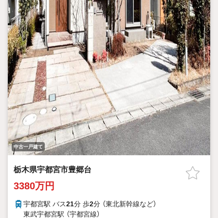
中古一戸建て
栃木県宇都宮市豊郷台
3380万円
宇都宮駅 バス
21
分 歩
2
分 （東北新幹線
など
）
東武宇都宮駅 （宇都宮線）