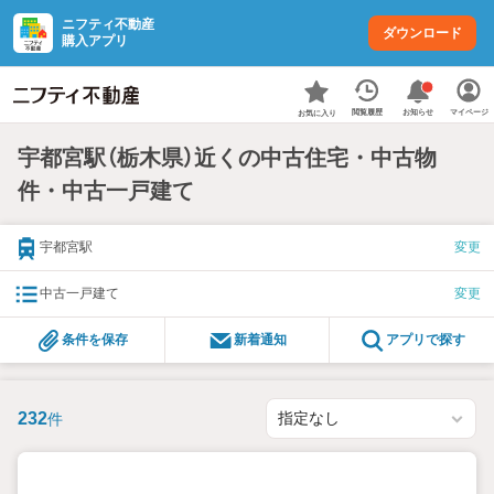
ニフティ不動産
ダウンロード
購入アプリ
お知らせ
閲覧履歴
マイページ
お気に入り
宇都宮駅（栃木県）近くの中古住宅・中古物
件・中古一戸建て
宇都宮駅
変更
中古一戸建て
変更
条件を保存
新着通知
アプリで探す
232
件