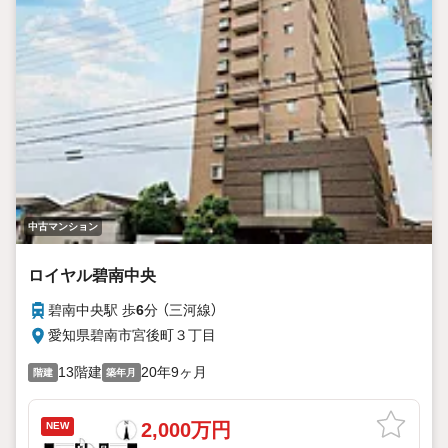
中古マンション
ロイヤル碧南中央
碧南中央駅 歩
6
分 （三河線）
愛知県碧南市宮後町３丁目
13階建
20年9ヶ月
階建
築年月
2,000万円
NEW