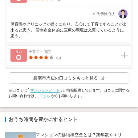
40代/男性/住人
保育園やクリニックが近くにあり、安心して子育てすることが出
来ると思う。 碧南市全体的に医療の環境は充実しているように
思う。
良い
子育て・病院
4.0
碧南市
周辺の口コミをもっと見る
※口コミは「
マンションノート
」が情報提供しています。口コミに関する
お問い合わせは、
こちら
からお願いします。
おうち時間を豊かにするヒント
マンションの修繕積立金とは？築年数やエリ