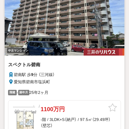
中古マンション
スペクトル碧南
碧南駅 歩
9
分 （三河線）
愛知県碧南市塩浜町
-
25年2ヶ月
階建
築年月
1100万円
-階 / 3LDK+S（納戸） / 97.5㎡（29.49坪）
（壁芯）