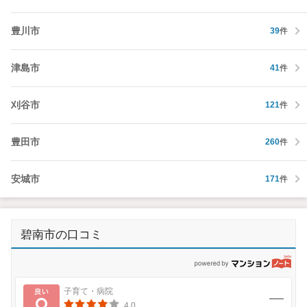
豊川市
39
件
津島市
41
件
刈谷市
121
件
豊田市
260
件
安城市
171
件
碧南市の口コミ
p
良い
子育て・病院
4.0