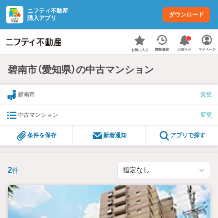
ニフティ不動産
ダウンロード
購入アプリ
お知らせ
閲覧履歴
マイページ
お気に入り
碧南市（愛知県）の中古マンション
碧南市
変更
中古マンション
変更
条件を保存
新着通知
アプリで探す
2
件