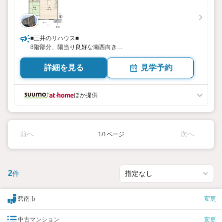
■三井のリハウス■
8階部分、陽当り良好な南西向き
全居室7帖以上・収納付
詳細を見る
見学予約
ほか提供
前へ
次へ
1/1ページ
2
件
碧南市
変更
中古マンション
変更