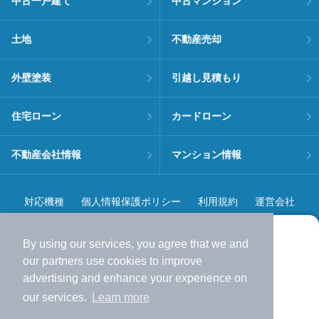
中古一戸建て
中古マンション
土地
不動産売却
外壁塗装
引越し見積もり
住宅ローン
カードローン
不動産会社情報
マンション情報
対応機種
個人情報保護ポリシー
利用規約
運営会社
ヘルプ・お問い合わせ
採用情報
By using our services, you agree that we and
より使いやすくなった
our
partners
use cookies to improve
アプリで物件探ししませんか？
advertising and enhance your experience on
✔️
サクサク動く地図で物件検索
our services.
Learn more
✔️
新着物件・価格変動をすぐに通知