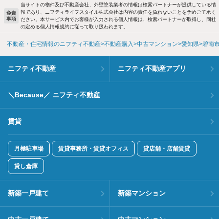
当サイトの物件及び不動産会社、外壁塗装業者の情報は検索パートナーが提供している情
報であり、ニフティライフスタイル株式会社は内容の責任を負わないことを予めご了承く
免責
事項
ださい。本サービス内でお客様が入力される個人情報は、検索パートナーが取得し、同社
の定める個人情報規約に従って取り扱われます。
不動産・住宅情報のニフティ不動産
不動産購入
中古マンション
愛知県
碧南
ニフティ不動産
ニフティ不動産アプリ
＼Because／ ニフティ不動産
賃貸
月極駐車場
賃貸事務所・賃貸オフィス
貸店舗・店舗賃貸
貸し倉庫
新築一戸建て
新築マンション