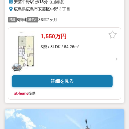
安芸中野駅 歩
13
分 （山陽線）
広島県広島市安芸区中野３丁目
8階建
36年7ヶ月
階建
築年月
1,550万円
3階 / 3LDK / 64.26m²
詳細を見る
提供