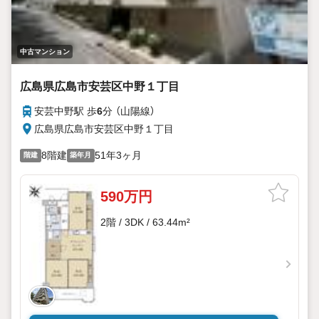
中古マンション
広島県広島市安芸区中野１丁目
安芸中野駅 歩
6
分 （山陽線）
広島県広島市安芸区中野１丁目
8階建
51年3ヶ月
階建
築年月
590万円
2階 / 3DK / 63.44m²