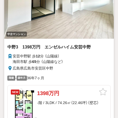
中古マンション
中野3 1398万円 エンゼルハイム安芸中野
安芸中野駅 歩
12
分 （山陽線）
海田市駅 歩
65
分 （山陽線
など
）
広島県広島市安芸区中野
-
36年7ヶ月
階建
築年月
1398万円
NEW
-階 / 3LDK / 74.26㎡（22.46坪）（壁芯）