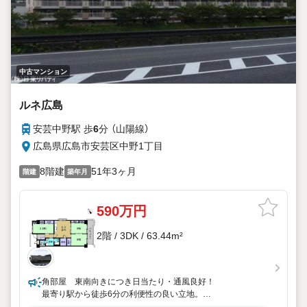
広島市南区段原日出2丁目2-22-2F
中古マンション
ルネ広島
安芸中野駅 歩
6
分 （山陽線）
広島県広島市安芸区中野1丁目
8階建
51年3ヶ月
階建
築年月
590万円
2階 / 3DK / 63.44m²
角部屋 東南向きにつき日当たり・通風良好！
最寄り駅から徒歩6分の利便性の良い立地。
収納スペースとして1階に専用トランクルーム有。