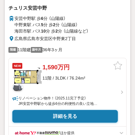
チュリス安芸中野
安芸中野駅 歩
6
分 （山陽線）
中野東駅 バス
5
分 歩
2
分 （山陽線）
海田市駅 バス
10
分 歩
2
分 （山陽線
など
）
広島県広島市安芸区中野東2丁目
11階建
36年3ヶ月
階建
築年月
1,590万円
NEW
11階 / 3LDK / 76.24m²
リノベーション物件！（2025.11完了予定）
JR安芸中野駅から徒歩6分の利便性の良い立地
敷地内平面駐車継承可
詳細を見る
住まいの事ならマツダスタジアム近くの日東リバティへ!!チラ
シやネット広告に載っていない物件もご紹介できます。広島
市内はもちろん廿日市から呉・東広島まで6000物件の豊富な
ほか提供