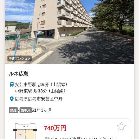
中古マンション
ルネ広島
安芸中野駅 歩
6
分 （山陽線）
中野東駅 歩
33
分 （山陽線）
広島県広島市安芸区中野
-
51年3ヶ月
階建
築年月
740万円