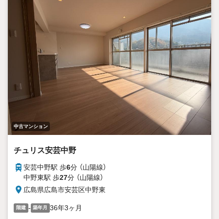
中古マンション
チュリス安芸中野
安芸中野駅 歩
6
分 （山陽線）
中野東駅 歩
27
分 （山陽線）
広島県広島市安芸区中野東
-
36年3ヶ月
階建
築年月