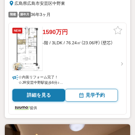
広島県広島市安芸区中野東
-
36年3ヶ月
階建
築年月
1590万円
NEW
-階 / 3LDK / 76.24㎡（23.06坪）（壁芯）
☆内装リフォーム完了！
☆JR安芸中野駅徒歩6分♪
☆上階南向き！
詳細を見る
見学予約
提供