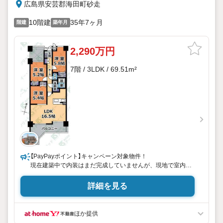
広島県安芸郡海田町砂走
10階建
35年7ヶ月
階建
築年月
2,290万円
7階 / 3LDK / 69.51m²
【PayPayポイント】キャンペーン対象物件！
現在建築中で内装はまだ完成していませんが、現地で室内の
部屋の広さ・間取りをご確認いただけます。
同等設備・仕様の完成物件もご案内できます！
詳細を見る
■ 室内全改装中で、綺麗になります！
■ 全居室5.2帖以上なので、居室として充分です。
ほか提供
■ 川沿いに位置するため、眺望が良く、川や風の流れ等、