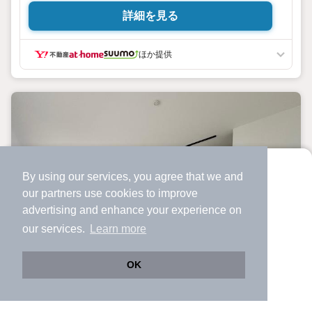
詳細を見る
住まいの事ならマツダスタジアム近くの日東リバティへ!!チラ
シやネット広告に載っていない物件もご紹介できます。広島
市内はもちろん廿日市から呉・東広島まで6000物件の豊富な
ほか提供
情報量!!
「実際に自分自身が住む家を見て納得して買いたい」広告では
分かり難い物件の長所や短所を現地でご確認できます。お気
軽にお問い合わせ下さい。
TV電話やLINE等でオンライン案内も可能です。お気軽にお申
し付け下さい。
「住まいを通じた出逢いを大切に」をモットーに、創業以来多
くのお客様に信頼と信用を頂き、広島県下でも有数の不動産
グループへ成長することができました。「人と人、心と心」こ
れからもこの精神を大切に、お客様へのサポートをさせて頂
By using our services, you agree that we and
より使いやすくなった
きます。
our
partners
use cookies to improve
アプリで物件探ししませんか？
株式会社日東リバティ
advertising and enhance your experience on
〒732-0818
✔️
サクサク動く地図で物件検索
広島市南区段原日出2丁目2-22-2F
our services.
Learn more
✔️
新着物件・価格変動をすぐに通知
✔️
会員登録なし
OK
Web版をこのまま使う
購入アプリを開く
路線・駅を変更
詳細条件を変更
中古マンション