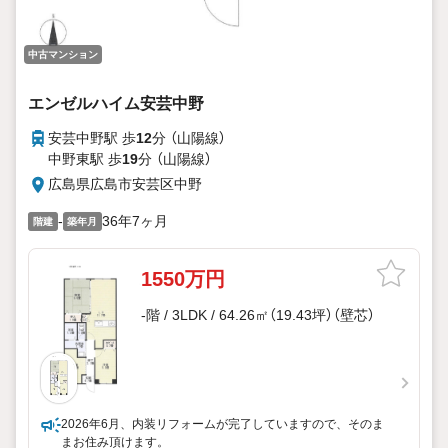
中古マンション
エンゼルハイム安芸中野
安芸中野駅 歩
12
分 （山陽線）
中野東駅 歩
19
分 （山陽線）
広島県広島市安芸区中野
-
36年7ヶ月
階建
築年月
1550万円
-階 / 3LDK / 64.26㎡（19.43坪）（壁芯）
2026年6月、内装リフォームが完了していますので、そのま
まお住み頂けます。