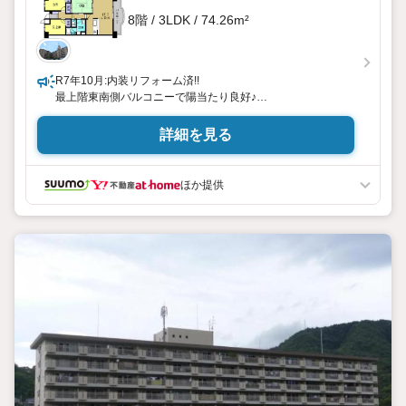
8階 / 3LDK / 74.26m²
R7年10月:内装リフォーム済!!
最上階東南側バルコニーで陽当たり良好♪
小学校・保育園近く、子育て家族にもぴったりの住環境で
す。
詳細を見る
住まいの事ならマツダスタジアム近くの日東リバティへ!!チラ
シやネット広告に載っていない物件もご紹介できます。広島
市内はもちろん廿日市から呉・東広島まで6000物件の豊富な
ほか提供
情報量!!
「実際に自分自身が住む家を見て納得して買いたい」広告では
分かり難い物件の長所や短所を現地でご確認できます。お気
軽にお問い合わせ下さい。
TV電話やLINE等でオンライン案内も可能です。お気軽にお申
し付け下さい。
「住まいを通じた出逢いを大切に」をモットーに、創業以来多
くのお客様に信頼と信用を頂き、広島県下でも有数の不動産
グループへ成長することができました。「人と人、心と心」こ
れからもこの精神を大切に、お客様へのサポートをさせて頂
きます。
株式会社日東リバティ
〒732-0818