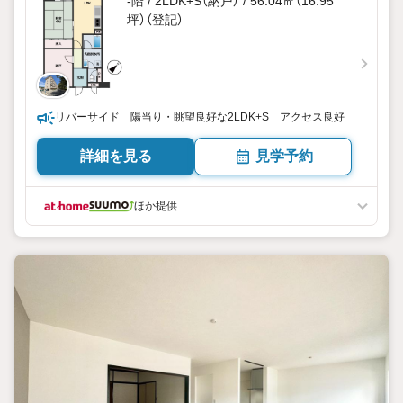
-階 / 2LDK+S（納戸） / 56.04㎡（16.95
坪）（登記）
リバーサイド 陽当り・眺望良好な2LDK+S アクセス良好
詳細を見る
見学予約
ほか提供