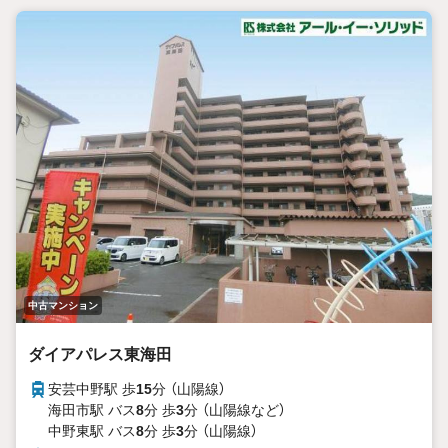
中古マンション
ダイアパレス東海田
安芸中野駅 歩
15
分 （山陽線）
海田市駅 バス
8
分 歩
3
分 （山陽線
など
）
中野東駅 バス
8
分 歩
3
分 （山陽線）