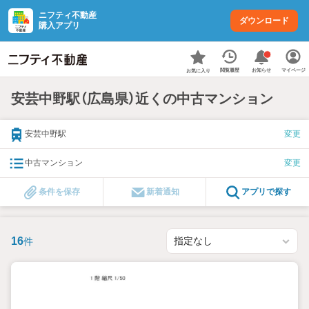
ニフティ不動産
ダウンロード
購入アプリ
お知らせ
閲覧履歴
マイページ
お気に入り
安芸中野駅（広島県）近くの中古マンション
安芸中野駅
変更
中古マンション
変更
条件を保存
新着通知
アプリで探す
16
件