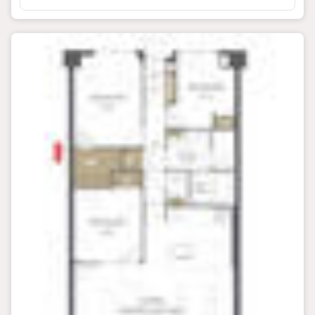
情報量!!
「実際に自分自身が住む家を見て納得して買いたい」広告では
分かり難い物件の長所や短所を現地でご確認できます。お気
軽にお問い合わせ下さい。
TV電話やLINE等でオンライン案内も可能です。お気軽にお申
し付け下さい。
「住まいを通じた出逢いを大切に」をモットーに、創業以来多
くのお客様に信頼と信用を頂き、広島県下でも有数の不動産
グループへ成長することができました。「人と人、心と心」こ
れからもこの精神を大切に、お客様へのサポートをさせて頂
きます。
株式会社日東リバティ
〒732-0818
広島市南区段原日出2丁目2-22-2F