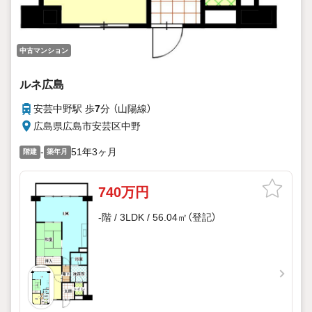
中古マンション
ルネ広島
安芸中野駅 歩
7
分 （山陽線）
広島県広島市安芸区中野
-
51年3ヶ月
階建
築年月
740万円
-階 / 3LDK / 56.04㎡（登記）