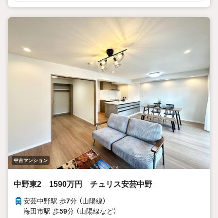
さわやかな生活をおくれそうです。
■ 周囲は平坦地なので自転車移動も楽々です。
■ 全室フローリングで便利で衛生的。
■ 南向きのバルコニーで陽当たりも良く、洗濯物もよく乾
きます。
■ 売主が業者なので、設備等保証がつくので安心です。（有
期限）
■ 海田東小学校・海田中学校
【支払例】借入金額 2,290万円 の場合
■ 支払金額 月額 63,846円（ボーナス払いなし）
※ 金利 0.925％（変動）期間35年の場合
（ 別途、購入時の諸費用、月々の管理費・修繕積立金・駐
車料金が必要となります。）
【物件情報の他、検討地域の3つの情報もご提供します！】
■ ハザードマップ
■ 生活施設情報
中古マンション
■ 周辺の統計情報
中野東2 1590万円 チュリス安芸中野
安芸中野駅 歩
7
分 （山陽線）
海田市駅 歩
59
分 （山陽線
など
）