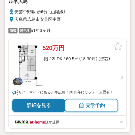
ルネ広島
安芸中野駅 歩
6
分 （山陽線）
広島県広島市安芸区中野
-
51年3ヶ月
階建
築年月
520万円
-階 / 2LDK / 60.5㎡（18.30坪）（壁芯）
リバーサイドにあるルネ広島！2016年にリフォーム歴有！
詳細を見る
見学予約
ほか提供