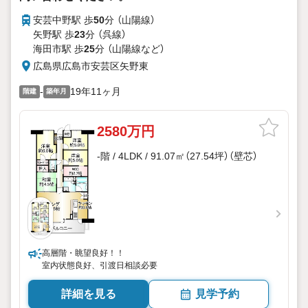
安芸中野駅 歩
50
分 （山陽線）
矢野駅 歩
23
分 （呉線）
海田市駅 歩
25
分 （山陽線
など
）
広島県広島市安芸区矢野東
-
19年11ヶ月
階建
築年月
2580万円
-階 / 4LDK / 91.07㎡（27.54坪）（壁芯）
高層階・眺望良好！！
室内状態良好、引渡日相談必要
詳細を見る
見学予約