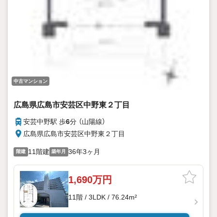
中古マンション
広島県広島市安芸区中野東２丁目
安芸中野駅 歩
6
分 （山陽線）
広島県広島市安芸区中野東２丁目
11階建
36年3ヶ月
階建
築年月
1,690万円
11階 / 3LDK / 76.24m²