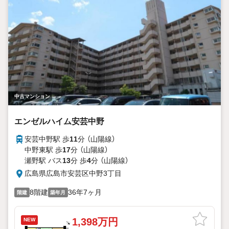
中古マンション
エンゼルハイム安芸中野
安芸中野駅 歩
11
分 （山陽線）
中野東駅 歩
17
分 （山陽線）
瀬野駅 バス
13
分 歩
4
分 （山陽線）
広島県広島市安芸区中野3丁目
8階建
36年7ヶ月
階建
築年月
1,398万円
NEW