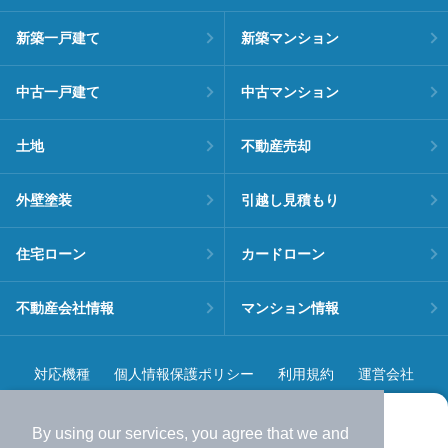
新築一戸建て
新築マンション
中古一戸建て
中古マンション
土地
不動産売却
外壁塗装
引越し見積もり
住宅ローン
カードローン
不動産会社情報
マンション情報
対応機種
個人情報保護ポリシー
利用規約
運営会社
ヘルプ・お問い合わせ
採用情報
By using our services, you agree that we and
より使いやすくなった