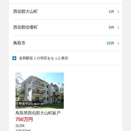
西伯郡大山町
1
件
西伯郡伯耆町
5
件
鳥取市
22
件
名和駅近くの市区をもっと表示
中古マンション
鳥取県西伯郡大山町鈑戸
750万円
3LDK
109.92m²