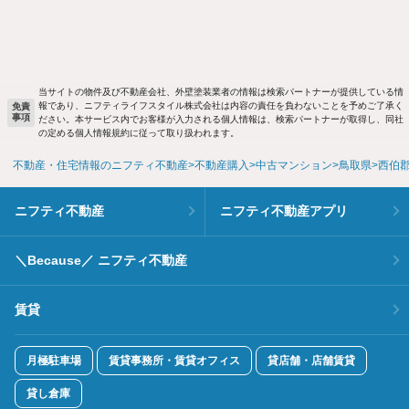
当サイトの物件及び不動産会社、外壁塗装業者の情報は検索パートナーが提供している情
報であり、ニフティライフスタイル株式会社は内容の責任を負わないことを予めご了承く
免責
事項
ださい。本サービス内でお客様が入力される個人情報は、検索パートナーが取得し、同社
の定める個人情報規約に従って取り扱われます。
不動産・住宅情報のニフティ不動産
不動産購入
中古マンション
鳥取県
西伯
ニフティ不動産
ニフティ不動産アプリ
＼Because／ ニフティ不動産
賃貸
月極駐車場
賃貸事務所・賃貸オフィス
貸店舗・店舗賃貸
貸し倉庫