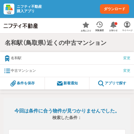
ニフティ不動産
ダウンロード
購入アプリ
お知らせ
閲覧履歴
マイページ
お気に入り
名和駅（鳥取県）近くの中古マンション
名和駅
変更
中古マンション
変更
条件を保存
新着通知
アプリで探す
今回は条件に合う物件が見つかりませんでした。
検索した条件：