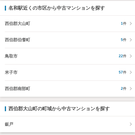
名和駅近くの市区から中古マンションを探す
西伯郡大山町
1
件
西伯郡伯耆町
5
件
鳥取市
22
件
米子市
57
件
西伯郡南部町
2
件
西伯郡大山町の町域から中古マンションを探す
鈑戸