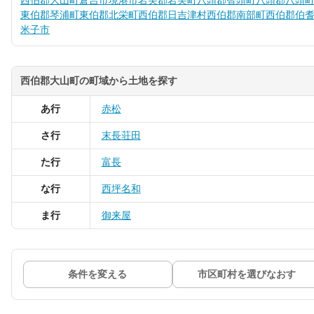
西伯郡大山町
倉吉市
境港市
岩美郡岩美町
八頭郡智頭町
八頭郡八頭
東伯郡琴浦町
東伯郡北栄町
西伯郡日吉津村
西伯郡南部町
西伯郡伯
米子市
西伯郡大山町の町域から土地を探す
あ行
赤松
さ行
末長
荘田
た行
富長
な行
西坪
名和
ま行
御来屋
条件を変える
市区町村を選びなおす