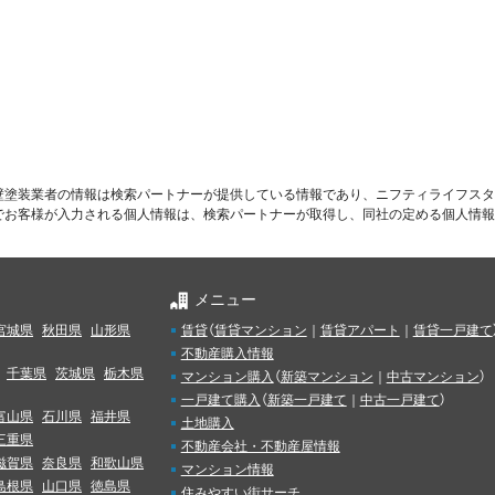
壁塗装業者の情報は検索パートナーが提供している情報であり、ニフティライフスタ
でお客様が入力される個人情報は、検索パートナーが取得し、同社の定める個人情報
メニュー
宮城県
秋田県
山形県
賃貸
（
賃貸マンション
｜
賃貸アパート
｜
賃貸一戸建て
不動産購入情報
千葉県
茨城県
栃木県
マンション購入
（
新築マンション
｜
中古マンション
）
一戸建て購入
（
新築一戸建て
｜
中古一戸建て
）
富山県
石川県
福井県
土地購入
三重県
不動産会社・不動産屋情報
滋賀県
奈良県
和歌山県
マンション情報
島根県
山口県
徳島県
住みやすい街サーチ