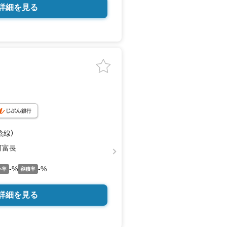
の土地です。
詳細を見る
陰線）
町富長
-%
-%
い率
容積率
詳細を見る