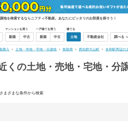
分譲地を検索するならニフティ不動産。あなたにピッタリのお部屋を探そう！
マンションを買う
一戸建てを買う
建てる
新築
中古
新築
中古
土地
不動産会社
調べる
産購入
土地・売地・宅地・分譲地
鳥取県
西伯郡大山町
名和駅周辺の
）近くの土地・売地・宅地・分
さまざまな条件から検索