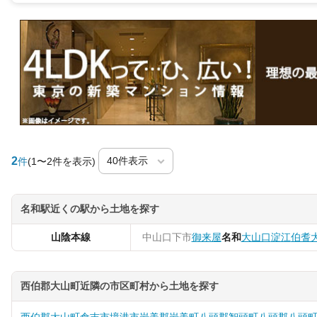
2
件
(1〜2件を表示)
名和駅近くの駅から土地を探す
山陰本線
中山口
下市
御来屋
名和
大山口
淀江
伯耆
西伯郡大山町近隣の市区町村から土地を探す