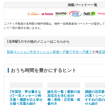
掲載パートナー一覧
ニフティ不動産の名和駅の物件情報は、物件一括検索参加パートナーが提供して
いて一切の責任を負いません。
【名和駅】のその他のメニューはこちらから
新築マンション
中古マンション
新築一戸建て
中古一戸建て
土地
賃
おうち時間を豊かにするヒント
【年賀状・寄せ書きな
誕生石一覧｜最新の追
感謝の花言葉
ど】一言メッセージ例
加宝石を含む全29
24選！シー
文集！感謝を伝え幸せ
種！意味・石言葉・画
すすめの花の
を願う言葉を紹介
像付き
せも紹介