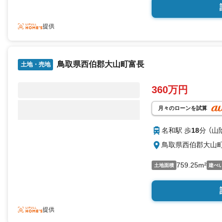
始めたい方にピッタリ
提供
鳥取県西伯郡大山町富長
土地・売地
360万円
月々のローンを試算
名和駅 歩
18
分 （山
鳥取県西伯郡大山
759.25m²
土地面積
建ぺ
提供