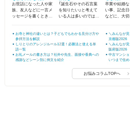
お世話になった人や家
「誕生石やその石言葉
卒業や結婚な
族、友人などに一言メ
を知りたい」と考えて
い事、記念日
ッセージを書くとき
いる人は多いのではな
などに、大切
に、「伝えたい気持ち
いでしょうか。 それ
束を贈る方は
はあるのに、言葉がう
ぞれの石が持つ力を理
ょう。 せっ
お寺と神社の違いとは？子どもでもわかる見分け方や
＼みんなが見
まく出てこない」とい
解すれば、身に着ける
ゼントするな
参拝方法を解説
京都版2026
う経験をしたことがあ
際の楽しみがさらに広
たりの花言葉
しりとりのアレンジルール12選！必勝法と使える単
＼みんなが見
る方は多いのではない
がるはずです。
を選んで、感
語一覧
阪府版2026
でしょうか。
ちを伝えたい
お礼メールの書き方は？社外や先生、面接や香典への
中古マンショ
ね。
感謝などシーン別に例文を紹介
いつまで住め
お悩みコラムTOPへ