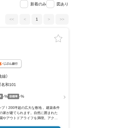
新着のみ
図あり
<<
<
1
>
>>
陰線）
名和101
-%
-%
率
容積率
プ！200坪超の広大な敷地 。建築条件
の家が建てられます。自然に囲まれた
園やアウトドアライフを満喫。アクセ
ラク。 ゆったりとしたスローライフを