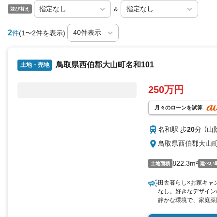
＆
並び替え
2
件
(1〜2件を表示)
鳥取県西伯郡大山町名和101
土地・売地
250万円
月々のローンを試算
名和駅 歩
20
分 （山
鳥取県西伯郡大山町
822.3m²
土地面積
建ぺい
田舎暮らし×お家キャン
なし。好きなデザイン
静かな環境で、家庭菜
ス良好で、移動もラク