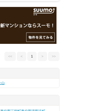
<<
<
1
>
>>
大山