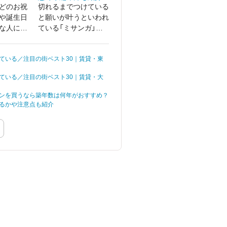
どのお祝
切れるまでつけている
や誕生日
と願いが叶うといわれ
な人に花
ている「ミサンガ」。
多いでし
大切な人にプレゼント
かくプレ
しようと考えている方
ている／注目の街ベスト30｜賃貸・東
ら、ぴっ
も多いでしょう。
を持つ花
ている／注目の街ベスト30｜賃貸・大
謝の気持
ですよ
ンを買うなら築年数は何年がおすすめ？
るかや注意点も紹介