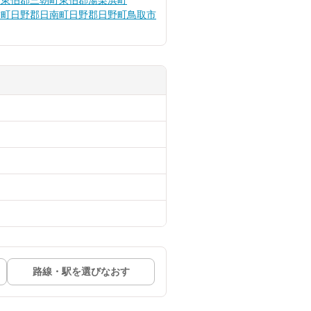
町
東伯郡三朝町
東伯郡湯梨浜町
耆町
日野郡日南町
日野郡日野町
鳥取市
路線・駅を選びなおす