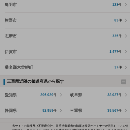
鳥羽市
128
件
熊野市
83
件
志摩市
335
件
伊賀市
1,477
件
桑名郡木曽岬町
37
件
三重県近隣の都道府県から探す
愛知県
岐阜県
206,029
件
38,027
件
静岡県
三重県
92,959
件
39,567
件
当サイトの物件及び不動産会社、外壁塗装業者の情報は検索パートナーが提供している情