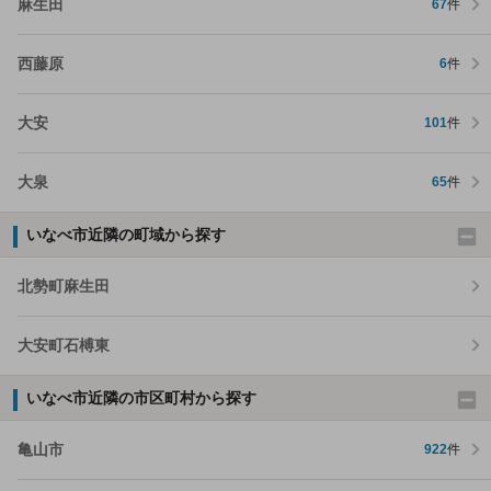
麻生田
67
件
西藤原
6
件
大安
101
件
大泉
65
件
いなべ市近隣の町域から探す
北勢町麻生田
大安町石榑東
いなべ市近隣の市区町村から探す
亀山市
922
件