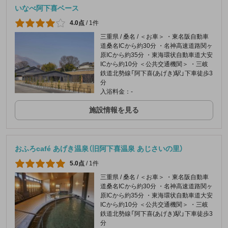
いなべ阿下喜ベース
4.0点
/
1件
三重県 / 桑名 / ＜お車＞ ・東名阪自動車
道桑名ICから約30分 ・名神高速道路関ヶ
原ICから約35分 ・東海環状自動車道大安
ICから約10分 ＜公共交通機関＞ ・三岐
鉄道北勢線「阿下喜(あげき)駅」下車徒歩3
分
入浴料金：-
施設情報を見る
おふろcafé あげき温泉（旧阿下喜温泉 あじさいの里）
5.0点
/
1件
三重県 / 桑名 / ＜お車＞ ・東名阪自動車
道桑名ICから約30分 ・名神高速道路関ヶ
原ICから約35分 ・東海環状自動車道大安
ICから約10分 ＜公共交通機関＞ ・三岐
鉄道北勢線「阿下喜(あげき)駅」下車徒歩3
分