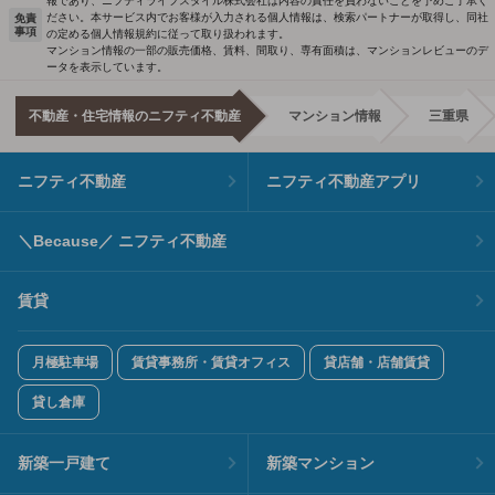
報であり、ニフティライフスタイル株式会社は内容の責任を負わないことを予めご了承く
ださい。本サービス内でお客様が入力される個人情報は、検索パートナーが取得し、同社
免責
事項
の定める個人情報規約に従って取り扱われます。
マンション情報の一部の販売価格、賃料、間取り、専有面積は、マンションレビューのデ
ータを表示しています。
不動産・住宅情報のニフティ不動産
マンション情報
三重県
ニフティ不動産
ニフティ不動産アプリ
＼Because／ ニフティ不動産
賃貸
月極駐車場
賃貸事務所・賃貸オフィス
貸店舗・店舗賃貸
貸し倉庫
新築一戸建て
新築マンション