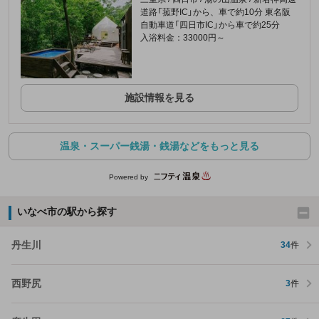
道路「菰野IC」から、車で約10分 東名阪
自動車道「四日市IC」から車で約25分
入浴料金：33000円～
施設情報を見る
温泉・スーパー銭湯・銭湯などをもっと見る
Powered by
いなべ市の駅から探す
丹生川
34
件
西野尻
3
件