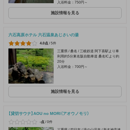
入浴料金：750円～
施設情報を見る
六石高原ホテル 六石温泉あじさいの湯
4.0点
/
5件
三重県 / 桑名 / 三岐鉄道 阿下喜駅より車
利用約5分東名阪自動車道 桑名ICより約
20分
入浴料金：700円～
施設情報を見る
【貸切サウナ】AOU no MORI（アオウノモリ）
-点
/
0件
三重県 / 四日市 / 湯の山温泉 / 新名神高速