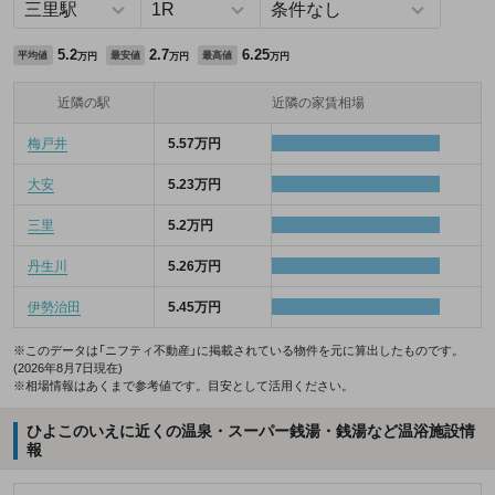
5.2
2.7
6.25
平均値
最安値
最高値
万円
万円
万円
近隣の駅
近隣の家賃相場
梅戸井
5.57万円
大安
5.23万円
三里
5.2万円
丹生川
5.26万円
伊勢治田
5.45万円
※このデータは「ニフティ不動産」に掲載されている物件を元に算出したものです。
(2026年8月7日現在)
※相場情報はあくまで参考値です。目安として活用ください。
ひよこのいえに近くの温泉・スーパー銭湯・銭湯など温浴施設情
報