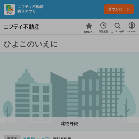
ニフティ不動産
ダウンロード
購入アプリ
カンタン検索
閲覧履歴
マイページ
お気に入り
ひよこのいえに
建物外観
所在地
三重県
いなべ市
大安町石榑東