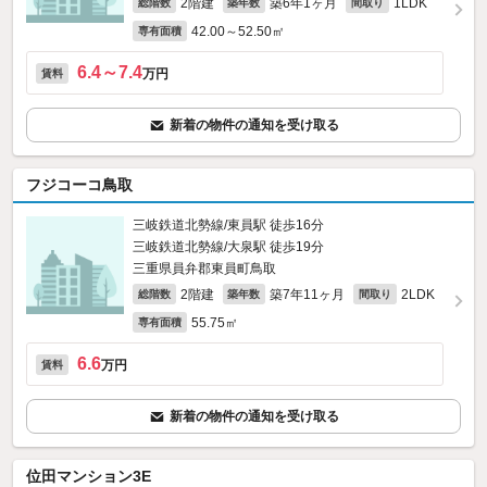
2階建
築6年1ヶ月
1LDK
総階数
築年数
間取り
42.00～52.50㎡
専有面積
6.4～7.4
万円
賃料
新着の物件の通知を受け取る
フジコーコ鳥取
三岐鉄道北勢線/東員駅 徒歩16分
三岐鉄道北勢線/大泉駅 徒歩19分
三重県員弁郡東員町鳥取
2階建
築7年11ヶ月
2LDK
総階数
築年数
間取り
55.75㎡
専有面積
6.6
万円
賃料
新着の物件の通知を受け取る
位田マンション3E