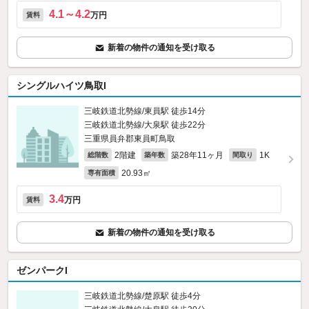
4.1～4.2
万円
賃料
新着の物件の通知を受け取る
シングルハイツ鳥取I
三岐鉄道北勢線/東員駅 徒歩14分
三岐鉄道北勢線/大泉駅 徒歩22分
三重県員弁郡東員町鳥取
2階建
築28年11ヶ月
1K
総階数
築年数
間取り
20.93㎡
専有面積
3.4
万円
賃料
新着の物件の通知を受け取る
ゼンパークI
三岐鉄道北勢線/楚原駅 徒歩4分