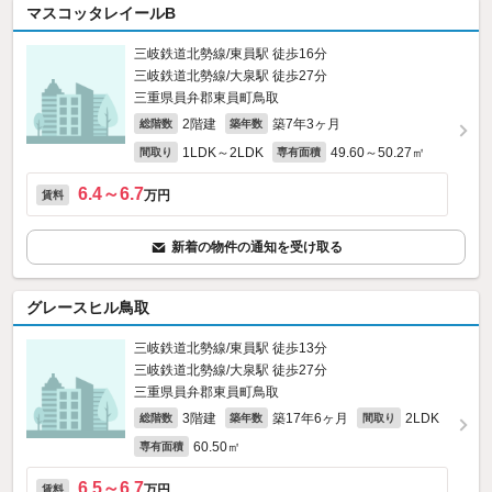
マスコッタレイールB
三岐鉄道北勢線/東員駅 徒歩16分
三岐鉄道北勢線/大泉駅 徒歩27分
三重県員弁郡東員町鳥取
2階建
築7年3ヶ月
総階数
築年数
1LDK～2LDK
49.60～50.27㎡
間取り
専有面積
6.4～6.7
万円
賃料
新着の物件の通知を受け取る
グレースヒル鳥取
三岐鉄道北勢線/東員駅 徒歩13分
三岐鉄道北勢線/大泉駅 徒歩27分
三重県員弁郡東員町鳥取
3階建
築17年6ヶ月
2LDK
総階数
築年数
間取り
60.50㎡
専有面積
6.5～6.7
万円
賃料