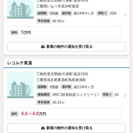
三岐鉄道北勢線/大泉駅 徒歩30分
三重県いなべ市員弁町楚原
5階建
築24年4ヶ月
2DK
総階数
築年数
間取り
46.50㎡
専有面積
5
万円
賃料
新着の物件の通知を受け取る
レコルテ東員
三岐鉄道北勢線/大泉駅 徒歩18分
三重県員弁郡東員町鳥取東員町
2階建
築21年6ヶ月
総階数
築年数
SRC（鉄骨鉄筋コンクリート）
1K
建物構造
間取り
30.22㎡
専有面積
4.4～4.6
万円
賃料
新着の物件の通知を受け取る