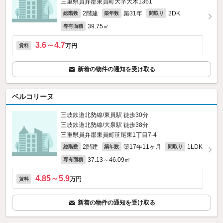
三重県員弁郡東員町大字大木1361
2階建
築31年
2DK
総階数
築年数
間取り
39.75㎡
専有面積
3.6～4.7
万円
賃料
新着の物件の通知を受け取る
ベルコリーヌ
三岐鉄道北勢線/東員駅 徒歩30分
三岐鉄道北勢線/大泉駅 徒歩38分
三重県員弁郡東員町笹尾東1丁目7‐4
2階建
築17年11ヶ月
1LDK
総階数
築年数
間取り
37.13～46.09㎡
専有面積
4.85～5.9
万円
賃料
新着の物件の通知を受け取る