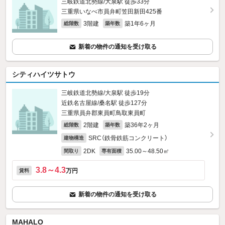
三岐鉄道北勢線/大泉駅 徒歩33分
三重県いなべ市員弁町笠田新田425番
3階建
築1年6ヶ月
総階数
築年数
新着の物件の通知を受け取る
シティハイツサトウ
三岐鉄道北勢線/大泉駅 徒歩19分
近鉄名古屋線/桑名駅 徒歩127分
三重県員弁郡東員町鳥取東員町
2階建
築36年2ヶ月
総階数
築年数
SRC（鉄骨鉄筋コンクリート）
建物構造
2DK
35.00～48.50㎡
間取り
専有面積
3.8～4.3
万円
賃料
新着の物件の通知を受け取る
MAHALO