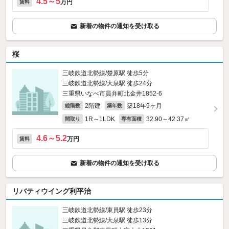
4.5～5
万円
賃料
新着の物件の通知を受け取る
桜
三岐鉄道北勢線/楚原駅 徒歩5分
三岐鉄道北勢線/大泉駅 徒歩24分
三重県いなべ市員弁町北金井1852‐6
2階建
築18年9ヶ月
総階数
築年数
1R～1LDK
32.90～42.37㎡
間取り
専有面積
4.6～5.2
万円
賃料
新着の物件の通知を受け取る
リバティウイング利平治
三岐鉄道北勢線/東員駅 徒歩23分
三岐鉄道北勢線/大泉駅 徒歩13分