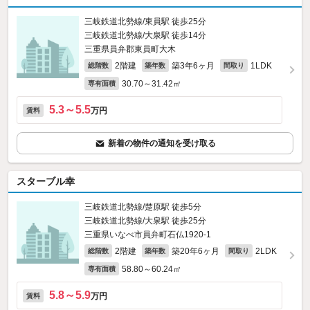
三岐鉄道北勢線/東員駅 徒歩25分
三岐鉄道北勢線/大泉駅 徒歩14分
三重県員弁郡東員町大木
2階建
築3年6ヶ月
1LDK
総階数
築年数
間取り
30.70～31.42㎡
専有面積
5.3～5.5
万円
賃料
新着の物件の通知を受け取る
スターブル幸
三岐鉄道北勢線/楚原駅 徒歩5分
三岐鉄道北勢線/大泉駅 徒歩25分
三重県いなべ市員弁町石仏1920‐1
2階建
築20年6ヶ月
2LDK
総階数
築年数
間取り
58.80～60.24㎡
専有面積
5.8～5.9
万円
賃料