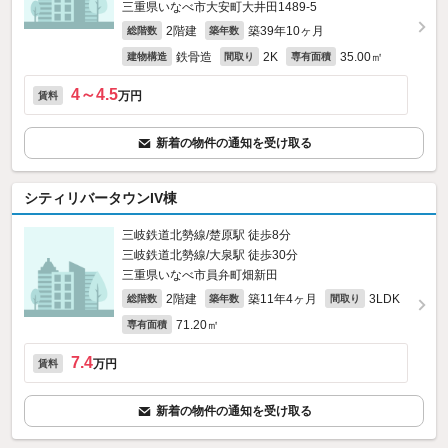
三重県いなべ市大安町大井田1489‐5
2階建
築39年10ヶ月
総階数
築年数
鉄骨造
2K
35.00㎡
建物構造
間取り
専有面積
4～4.5
万円
賃料
新着の物件の通知を受け取る
シティリバータウンIV棟
三岐鉄道北勢線/楚原駅 徒歩8分
三岐鉄道北勢線/大泉駅 徒歩30分
三重県いなべ市員弁町畑新田
2階建
築11年4ヶ月
3LDK
総階数
築年数
間取り
71.20㎡
専有面積
7.4
万円
賃料
新着の物件の通知を受け取る