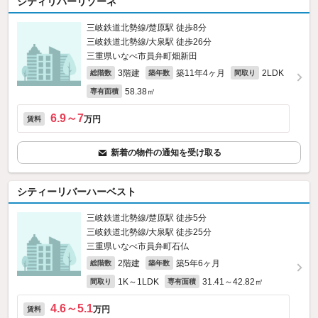
シティリバーリゾーネ
三岐鉄道北勢線/楚原駅 徒歩8分
三岐鉄道北勢線/大泉駅 徒歩26分
三重県いなべ市員弁町畑新田
3階建
築11年4ヶ月
2LDK
総階数
築年数
間取り
58.38㎡
専有面積
6.9～7
万円
賃料
新着の物件の通知を受け取る
シティーリバーハーベスト
三岐鉄道北勢線/楚原駅 徒歩5分
三岐鉄道北勢線/大泉駅 徒歩25分
三重県いなべ市員弁町石仏
2階建
築5年6ヶ月
総階数
築年数
1K～1LDK
31.41～42.82㎡
間取り
専有面積
4.6～5.1
万円
賃料