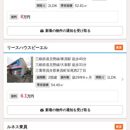
2LDK
52.81㎡
間取り
専有面積
6
万円
賃料
新着の物件の通知を受け取る
リースハウスビーエル
賃貸
三岐鉄道北勢線/東員駅 徒歩40分
三岐鉄道北勢線/大泉駅 徒歩31分
三重県員弁郡東員町笹尾西2丁目
2階建
築29年6ヶ月
1LDK
総階数
築年数
間取り
54.40㎡
専有面積
6.1
万円
賃料
新着の物件の通知を受け取る
ルネス東員
賃貸