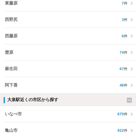
東藤原
7
件
西野尻
3
件
西藤原
6
件
楚原
74
件
麻生田
67
件
阿下喜
46
件
大泉駅近くの市区から探す
いなべ市
670
件
亀山市
922
件