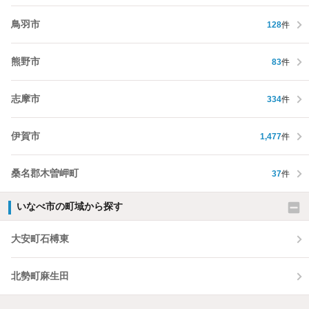
鳥羽市
128
件
熊野市
83
件
志摩市
334
件
伊賀市
1,477
件
桑名郡木曽岬町
37
件
いなべ市の町域から探す
大安町石榑東
北勢町麻生田