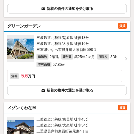
新着の物件の通知を受け取る
グリーンガーデン
賃貸
三岐鉄道北勢線/楚原駅 徒歩13分
三岐鉄道北勢線/大泉駅 徒歩16分
三重県いなべ市員弁町大泉新田598‐1
2階建
築25年2ヶ月
3DK
総階数
築年数
間取り
57.85㎡
専有面積
5.6
万円
賃料
新着の物件の通知を受け取る
メゾンくわなM
賃貸
三岐鉄道北勢線/東員駅 徒歩43分
三岐鉄道北勢線/大泉駅 徒歩54分
三重県員弁郡東員町笹尾東4丁目