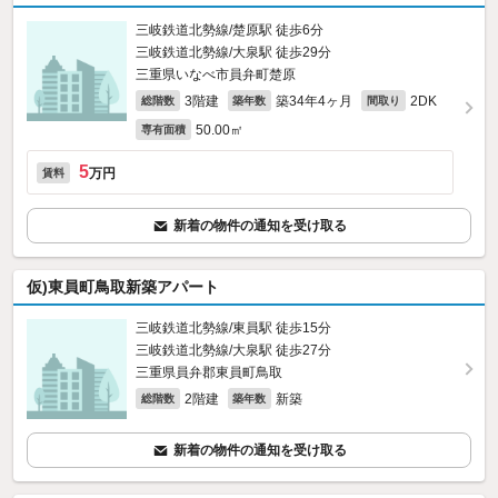
三岐鉄道北勢線/楚原駅 徒歩6分
三岐鉄道北勢線/大泉駅 徒歩29分
三重県いなべ市員弁町楚原
3階建
築34年4ヶ月
2DK
総階数
築年数
間取り
50.00㎡
専有面積
5
万円
賃料
新着の物件の通知を受け取る
仮)東員町鳥取新築アパート
三岐鉄道北勢線/東員駅 徒歩15分
三岐鉄道北勢線/大泉駅 徒歩27分
三重県員弁郡東員町鳥取
2階建
新築
総階数
築年数
新着の物件の通知を受け取る