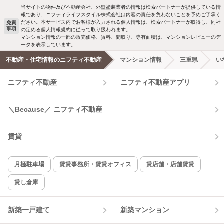
当サイトの物件及び不動産会社、外壁塗装業者の情報は検索パートナーが提供している情
報であり、ニフティライフスタイル株式会社は内容の責任を負わないことを予めご了承く
ださい。本サービス内でお客様が入力される個人情報は、検索パートナーが取得し、同社
免責
事項
の定める個人情報規約に従って取り扱われます。
マンション情報の一部の販売価格、賃料、間取り、専有面積は、マンションレビューのデ
ータを表示しています。
不動産・住宅情報のニフティ不動産
マンション情報
三重県
い
ニフティ不動産
ニフティ不動産アプリ
＼Because／ ニフティ不動産
賃貸
月極駐車場
賃貸事務所・賃貸オフィス
貸店舗・店舗賃貸
貸し倉庫
新築一戸建て
新築マンション