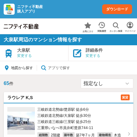
ニフティ不動産
ダウンロード
購入アプリ
カンタン検索
閲覧履歴
マイページ
お気に入り
大泉駅周辺のマンション情報を探す
大泉駅
詳細条件
変更する
変更する
アプリで探す
地図から探す
65
件
ラウレア K,S
賃貸
三岐鉄道北勢線/楚原駅 徒歩6分
三岐鉄道北勢線/大泉駅 徒歩30分
三岐鉄道三岐線/三里駅 徒歩25分
三重県いなべ市員弁町楚原744‐11
2階建
築7年7ヶ月
木造
総階数
築年数
建物構造