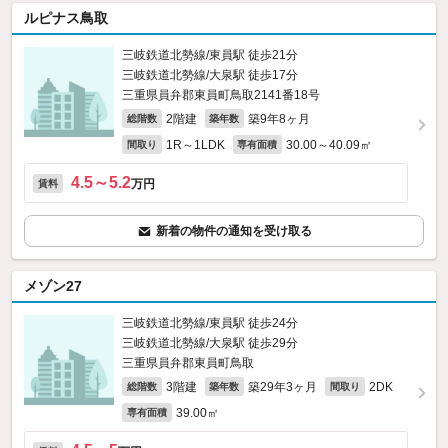
ルピナス鳥取
三岐鉄道北勢線/東員駅 徒歩21分
三岐鉄道北勢線/大泉駅 徒歩17分
三重県員弁郡東員町鳥取2141番18号
2階建
築9年8ヶ月
総階数
築年数
1R～1LDK
30.00～40.09㎡
間取り
専有面積
4.5～5.2
万円
賃料
新着の物件の通知を受け取る
メゾン27
三岐鉄道北勢線/東員駅 徒歩24分
三岐鉄道北勢線/大泉駅 徒歩29分
三重県員弁郡東員町鳥取
3階建
築29年3ヶ月
2DK
総階数
築年数
間取り
39.00㎡
専有面積