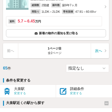
2階建
築9年7ヶ月
総階数
築年数
1LDK～2LDK
47.91～60.69㎡
間取り
専有面積
5.7～6.45
万円
賃料
新着の物件の通知を受け取る
1ページ目
前へ
次へ
全2ページ
65
件
条件を変更する
大泉駅
詳細条件
変更する
変更する
大泉駅近くの駅から探す