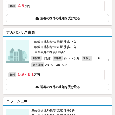
4.5
万円
賃料
新着の物件の通知を受け取る
アガパンサス東員
三岐鉄道北勢線/東員駅 徒歩15分
三岐鉄道北勢線/大泉駅 徒歩22分
三重県員弁郡東員町鳥取
3階建
築3年7ヶ月
1LDK
総階数
築年数
間取り
28.40～38.00㎡
専有面積
5.9～6.1
万円
賃料
新着の物件の通知を受け取る
コラージュIII
三岐鉄道北勢線/楚原駅 徒歩6分