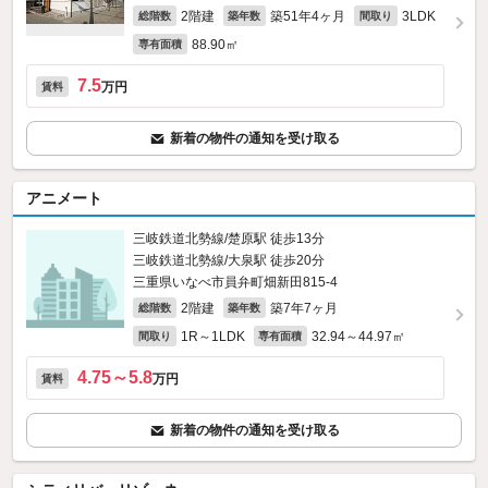
2階建
築51年4ヶ月
3LDK
総階数
築年数
間取り
88.90㎡
専有面積
7.5
万円
賃料
新着の物件の通知を受け取る
アニメート
三岐鉄道北勢線/楚原駅 徒歩13分
三岐鉄道北勢線/大泉駅 徒歩20分
三重県いなべ市員弁町畑新田815‐4
2階建
築7年7ヶ月
総階数
築年数
1R～1LDK
32.94～44.97㎡
間取り
専有面積
4.75～5.8
万円
賃料
新着の物件の通知を受け取る