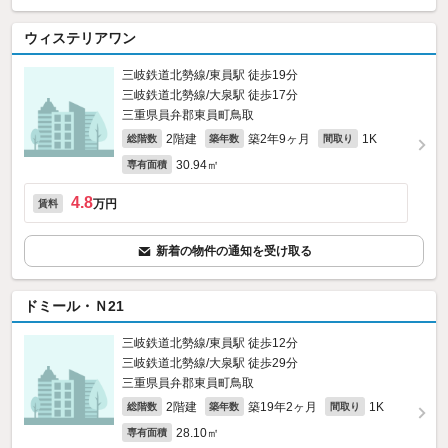
ウィステリアワン
三岐鉄道北勢線/東員駅 徒歩19分
三岐鉄道北勢線/大泉駅 徒歩17分
三重県員弁郡東員町鳥取
2階建
築2年9ヶ月
1K
総階数
築年数
間取り
30.94㎡
専有面積
4.8
万円
賃料
新着の物件の通知を受け取る
ドミール・Ｎ21
三岐鉄道北勢線/東員駅 徒歩12分
三岐鉄道北勢線/大泉駅 徒歩29分
三重県員弁郡東員町鳥取
2階建
築19年2ヶ月
1K
総階数
築年数
間取り
28.10㎡
専有面積