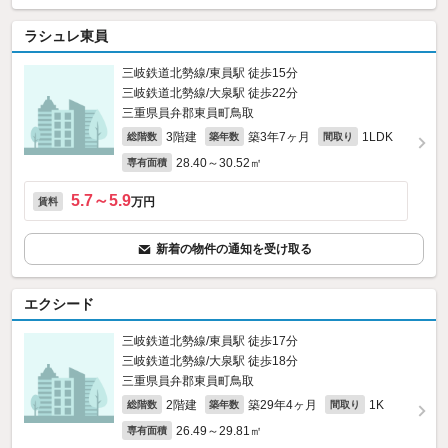
ラシュレ東員
三岐鉄道北勢線/東員駅 徒歩15分
三岐鉄道北勢線/大泉駅 徒歩22分
三重県員弁郡東員町鳥取
3階建
築3年7ヶ月
1LDK
総階数
築年数
間取り
28.40～30.52㎡
専有面積
5.7～5.9
万円
賃料
新着の物件の通知を受け取る
エクシード
三岐鉄道北勢線/東員駅 徒歩17分
三岐鉄道北勢線/大泉駅 徒歩18分
三重県員弁郡東員町鳥取
2階建
築29年4ヶ月
1K
総階数
築年数
間取り
26.49～29.81㎡
専有面積