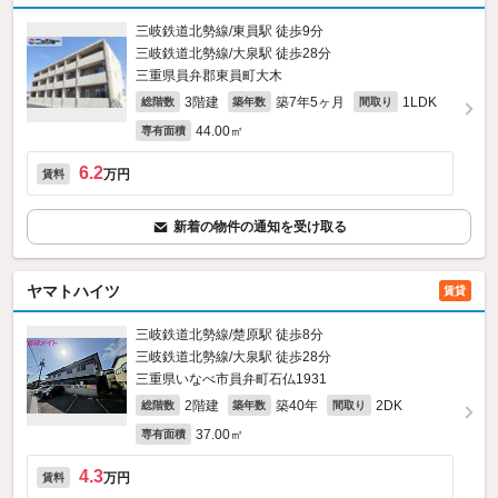
三岐鉄道北勢線/東員駅 徒歩9分
三岐鉄道北勢線/大泉駅 徒歩28分
三重県員弁郡東員町大木
3階建
築7年5ヶ月
1LDK
総階数
築年数
間取り
44.00㎡
専有面積
6.2
万円
賃料
新着の物件の通知を受け取る
ヤマトハイツ
賃貸
三岐鉄道北勢線/楚原駅 徒歩8分
三岐鉄道北勢線/大泉駅 徒歩28分
三重県いなべ市員弁町石仏1931
2階建
築40年
2DK
総階数
築年数
間取り
37.00㎡
専有面積
4.3
万円
賃料