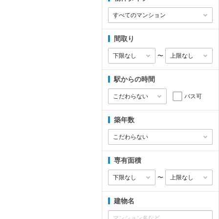
間取り
〜
駅からの時間
バス可
築年数
専有面積
〜
建物名