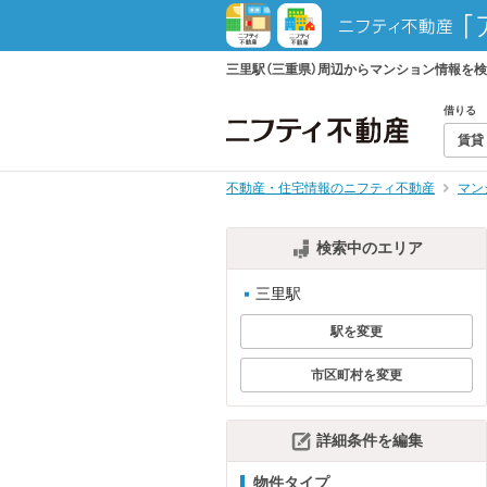
三里駅（三重県）周辺からマンション情報を
借りる
賃貸
不動産・住宅情報のニフティ不動産
マン
検索中のエリア
三里駅
駅を変更
市区町村を変更
詳細条件を編集
物件タイプ