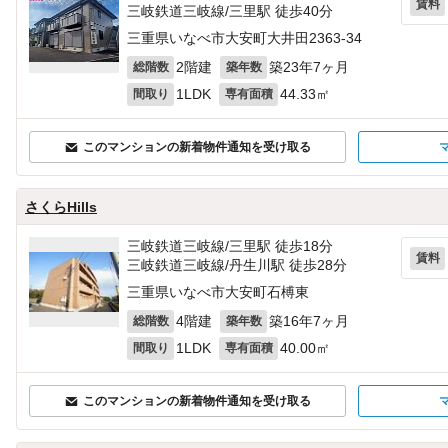
賃料
三岐鉄道三岐線/三里駅 徒歩40分
三重県いなべ市大安町大井田2363‐34
2階建
築23年7ヶ月
総階数
築年数
1LDK
44.33㎡
間取り
専有面積
このマンションの新着物件通知を受け取る
さくらHills
三岐鉄道三岐線/三里駅 徒歩18分
賃料
三岐鉄道三岐線/丹生川駅 徒歩28分
三重県いなべ市大安町石榑東
4階建
築16年7ヶ月
総階数
築年数
1LDK
40.00㎡
間取り
専有面積
このマンションの新着物件通知を受け取る