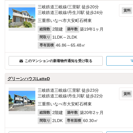
三岐鉄道三岐線/三里駅 徒歩20分
賃料
三岐鉄道三岐線/丹生川駅 徒歩24分
三重県いなべ市大安町石榑東
2階建
築19年1ヶ月
総階数
築年数
1LDK～2LDK
間取り
46.86～65.48㎡
専有面積
このマンションの新着物件通知を受け取る
グリーンハウスLatteD
三岐鉄道三岐線/三里駅 徒歩23分
賃料
三岐鉄道三岐線/丹生川駅 徒歩22分
三重県いなべ市大安町石榑東
2階建
築20年2ヶ月
総階数
築年数
2LDK
60.30㎡
間取り
専有面積