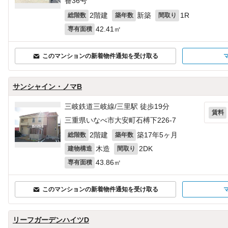
番36号
2階建
新築
1R
総階数
築年数
間取り
42.41㎡
専有面積
このマンションの新着物件通知を受け取る
サンシャイン・ノマB
三岐鉄道三岐線/三里駅 徒歩19分
賃料
三重県いなべ市大安町石榑下226‐7
2階建
築17年5ヶ月
総階数
築年数
木造
2DK
建物構造
間取り
43.86㎡
専有面積
このマンションの新着物件通知を受け取る
リーフガーデンハイツD