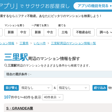
検索するならニフティ不動産。あなたにピッタリのマンションを検索しよう！
マンションを買う
一戸建てを買う
建てる
新築
中古
新築
中古
土地
不動産会社
調べる
ション情報
三重県
いなべ市
三里駅周辺のマンション情報一覧
三里駅
周辺のマンション情報を探す
三里駅
周辺のマンションをさまざまな条件から検索できます。
現在の選択条件：
-
並び替え
絞り込み
物
＆
107
件中
1〜40件を表示
S・GRANDEA棟