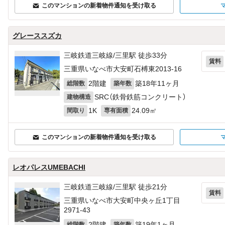
このマンションの新着物件通知を受け取る
グレーススズカ
三岐鉄道三岐線/三里駅 徒歩33分
賃料
三重県いなべ市大安町石榑東2013‐16
2階建
築18年11ヶ月
総階数
築年数
SRC（鉄骨鉄筋コンクリート）
建物構造
1K
24.09㎡
間取り
専有面積
このマンションの新着物件通知を受け取る
レオパレスUMEBACHI
三岐鉄道三岐線/三里駅 徒歩21分
賃料
三重県いなべ市大安町中央ヶ丘1丁目
2971‐43
2階建
築19年1ヶ月
総階数
築年数