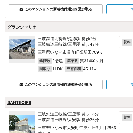
このマンションの新着物件通知を受け取る
グランシャリオ
三岐鉄道北勢線/楚原駅 徒歩7分
賃料
三岐鉄道三岐線/三里駅 徒歩47分
三重県いなべ市員弁町畑新田709‐5
2階建
築31年6ヶ月
総階数
築年数
1LDK
45.11㎡
間取り
専有面積
このマンションの新着物件通知を受け取る
SANTEOIRII
三岐鉄道三岐線/三里駅 徒歩18分
賃料
三岐鉄道三岐線/大安駅 徒歩26分
三重県いなべ市大安町中央ケ丘3丁目2966