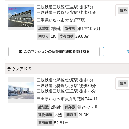
三岐鉄道三岐線/三里駅 徒歩7分
賃料
三岐鉄道三岐線/大安駅 徒歩21分
三重県いなべ市大安町平塚
2階建
築1年10ヶ月
総階数
築年数
1K
29.88㎡
間取り
専有面積
このマンションの新着物件通知を受け取る
ラウレア K,S
三岐鉄道北勢線/楚原駅 徒歩6分
賃料
三岐鉄道北勢線/大泉駅 徒歩30分
三岐鉄道三岐線/三里駅 徒歩25分
三重県いなべ市員弁町楚原744‐11
2階建
築7年7ヶ月
総階数
築年数
木造
2LDK
建物構造
間取り
52.81㎡
専有面積