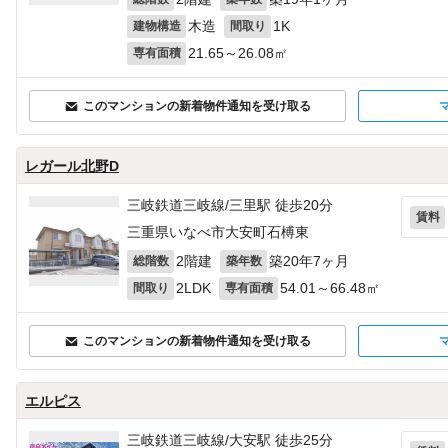
木造
1K
建物構造
間取り
21.65～26.08㎡
専有面積
このマンションの新着物件通知を受け取る
レガール北野D
三岐鉄道三岐線/三里駅 徒歩20分
賃料
三重県いなべ市大安町石榑東
2階建
築20年7ヶ月
総階数
築年数
2LDK
54.01～66.48㎡
間取り
専有面積
このマンションの新着物件通知を受け取る
エルピス
三岐鉄道三岐線/大安駅 徒歩25分