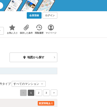
会員登録
ログイン
お気に入り
保存した条件
閲覧履歴
マイページ
地図から探す
件タイプ
<
1
2
3
>
賃貸情報あり