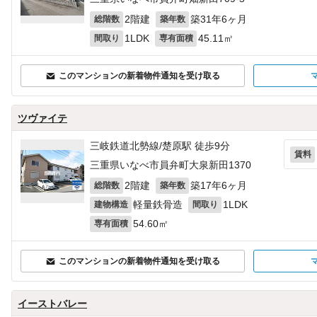
2階建
築31年6ヶ月
総階数
築年数
1LDK
45.11㎡
間取り
専有面積
このマンションの新着物件通知を受け取る
ツヴァイテ
三岐鉄道北勢線/楚原駅 徒歩9分
賃料
三重県いなべ市員弁町大泉新田1370
2階建
築17年6ヶ月
総階数
築年数
軽量鉄骨造
1LDK
建物構造
間取り
54.60㎡
専有面積
このマンションの新着物件通知を受け取る
イーストバレー