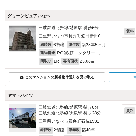
グリーンピュアいなべ
三岐鉄道北勢線/楚原駅 徒歩6分
賃料
三重県いなべ市員弁町笠田新田6
6階建
築28年5ヶ月
総階数
築年数
RC（鉄筋コンクリート）
建物構造
1R
25.08㎡
間取り
専有面積
このマンションの新着物件通知を受け取る
ヤマトハイツ
三岐鉄道北勢線/楚原駅 徒歩8分
賃料
三岐鉄道北勢線/大泉駅 徒歩28分
三重県いなべ市員弁町石仏1931
2階建
築40年
総階数
築年数