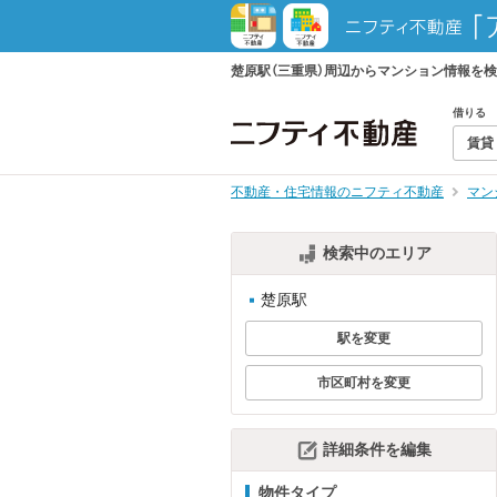
楚原駅（三重県）周辺からマンション情報を
借りる
賃貸
不動産・住宅情報のニフティ不動産
マン
検索中のエリア
楚原駅
駅を変更
市区町村を変更
詳細条件を編集
物件タイプ