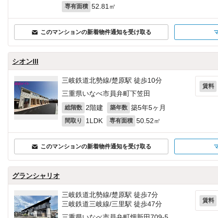
52.81㎡
専有面積
このマンションの新着物件通知を受け取る
シオンIII
三岐鉄道北勢線/楚原駅 徒歩10分
賃料
三重県いなべ市員弁町下笠田
2階建
築5年5ヶ月
総階数
築年数
1LDK
50.52㎡
間取り
専有面積
このマンションの新着物件通知を受け取る
グランシャリオ
三岐鉄道北勢線/楚原駅 徒歩7分
賃料
三岐鉄道三岐線/三里駅 徒歩47分
三重県いなべ市員弁町畑新田709‐5