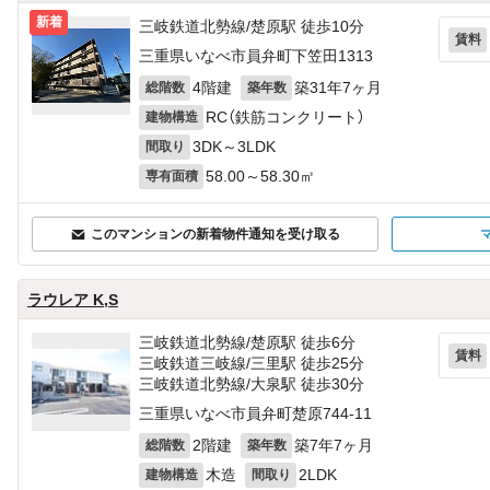
新着
三岐鉄道北勢線/楚原駅 徒歩10分
賃料
三重県いなべ市員弁町下笠田1313
4階建
築31年7ヶ月
総階数
築年数
RC（鉄筋コンクリート）
建物構造
3DK～3LDK
間取り
58.00～58.30㎡
専有面積
このマンションの新着物件通知を受け取る
ラウレア K,S
三岐鉄道北勢線/楚原駅 徒歩6分
賃料
三岐鉄道三岐線/三里駅 徒歩25分
三岐鉄道北勢線/大泉駅 徒歩30分
三重県いなべ市員弁町楚原744‐11
2階建
築7年7ヶ月
総階数
築年数
木造
2LDK
建物構造
間取り