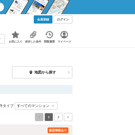
会員登録
ログイン
お気に入り
保存した条件
閲覧履歴
マイページ
地図から探す
件タイプ
<
1
2
>
賃貸情報あり