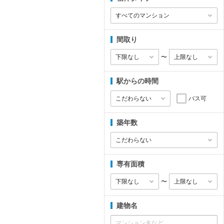
間取り
〜
駅からの時間
バス可
築年数
専有面積
〜
建物名