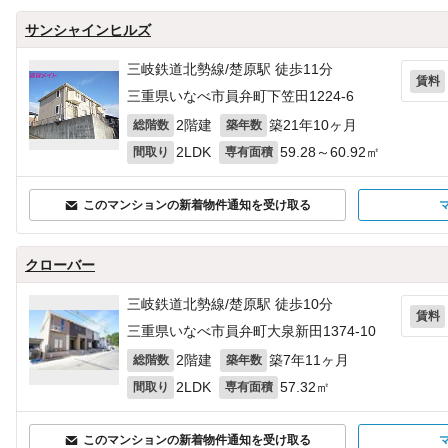
サンシャインヒルズ
三岐鉄道北勢線/楚原駅 徒歩11分
賃料
三重県いなべ市員弁町下笠田1224‐6
2階建
築21年10ヶ月
総階数
築年数
2LDK
59.28～60.92㎡
間取り
専有面積
このマンションの新着物件通知を受け取る
クローバー
三岐鉄道北勢線/楚原駅 徒歩10分
賃料
三重県いなべ市員弁町大泉新田1374‐10
2階建
築7年11ヶ月
総階数
築年数
2LDK
57.32㎡
間取り
専有面積
このマンションの新着物件通知を受け取る