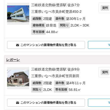
三岐鉄道北勢線/楚原駅 徒歩7分
賃料
三重県いなべ市員弁町楚原450‐2
2階建
築30年1ヶ月
総階数
築年数
鉄骨造
2LDK～3DK
建物構造
間取り
44.88㎡
専有面積
このマンションの新着物件通知を受け取る
レガーレ
三岐鉄道北勢線/楚原駅 徒歩9分
賃料
三重県いなべ市員弁町笠田新田
2階建
築4年11ヶ月
総階数
築年数
2LDK
56.81㎡
間取り
専有面積
このマンションの新着物件通知を受け取る