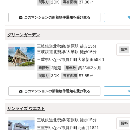
2DK
37.00㎡
間取り
専有面積
このマンションの新着物件通知を受け取る
グリーンガーデン
三岐鉄道北勢線/楚原駅 徒歩13分
賃料
三岐鉄道北勢線/大泉駅 徒歩16分
三重県いなべ市員弁町大泉新田598‐1
2階建
築25年2ヶ月
総階数
築年数
3DK
57.85㎡
間取り
専有面積
このマンションの新着物件通知を受け取る
サンライズ ウエスト
三岐鉄道北勢線/楚原駅 徒歩15分
賃料
三重県いなべ市員弁町北金井1821