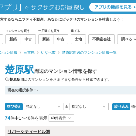
検索するならニフティ不動産。あなたにピッタリのマンションを検索しよう！
マンションを買う
一戸建てを買う
建てる
新築
中古
新築
中古
土地
不動産会社
調べる
ション情報
三重県
いなべ市
楚原駅周辺のマンション情報一覧
楚原駅
周辺のマンション情報を探す
楚原駅
周辺のマンションをさまざまな条件から検索できます。
現在の選択条件：
-
並び替え
絞り込み
物
＆
74
件中
1〜40件を表示
リバーシティーヒル旭