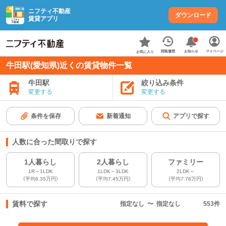
ニフティ不動産
ダウンロード
賃貸アプリ
お知らせ
閲覧履歴
マイページ
お気に入り
牛田駅(愛知県)近くの賃貸物件一覧
牛田駅
絞り込み条件
変更する
変更する
条件を保存
新着通知
アプリで探す
人数に合った間取りで探す
1人暮らし
2人暮らし
ファミリー
1R～1LDK
1LDK～3LDK
2LDK～
（平均6.35万円）
（平均7.45万円）
（平均7.78万円）
賃料で探す
指定なし
〜
指定なし
553
件