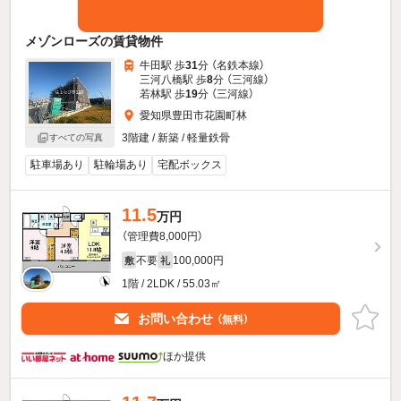
メゾンローズの賃貸物件
牛田駅 歩
31
分 （名鉄本線）
三河八橋駅 歩
8
分 （三河線）
若林駅 歩
19
分 （三河線）
愛知県豊田市花園町林
3階建 / 新築 / 軽量鉄骨
すべての写真
駐車場あり
駐輪場あり
宅配ボックス
11.5
万円
（管理費8,000円）
不要
100,000円
敷
礼
1階 / 2LDK / 55.03㎡
お問い合わせ
（無料）
ほか提供