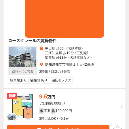
ローズクレールの賃貸物件
牛田駅 歩
6
分 （名鉄本線）
三河知立駅 歩
19
分 （三河線）
知立駅 歩
28
分 （名鉄本線
など
）
愛知県知立市南陽１丁目42番地
3階建 / 新築 / 鉄骨造
すべての写真
駐車場あり
駐輪場あり
宅配ボックス
9.5
新着
万円
（管理費8,000円）
不要
190,000円
敷
礼
3階 / 1LDK / 46.1㎡