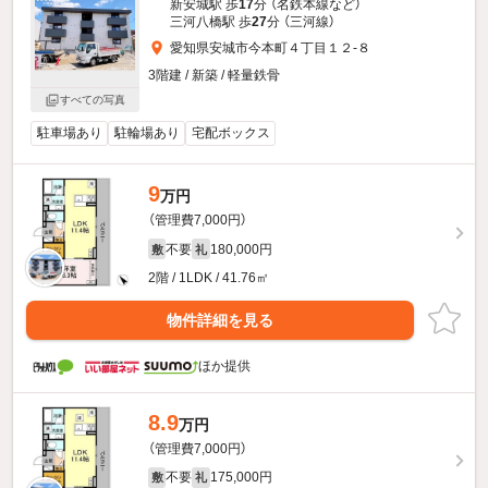
新安城駅 歩
17
分 （名鉄本線
など
）
三河八橋駅 歩
27
分 （三河線）
愛知県安城市今本町４丁目１２-８
3階建 / 新築 / 軽量鉄骨
すべての写真
駐車場あり
駐輪場あり
宅配ボックス
9
万円
（管理費7,000円）
不要
180,000円
敷
礼
2階 / 1LDK / 41.76㎡
物件詳細を見る
ほか提供
8.9
万円
（管理費7,000円）
不要
175,000円
敷
礼