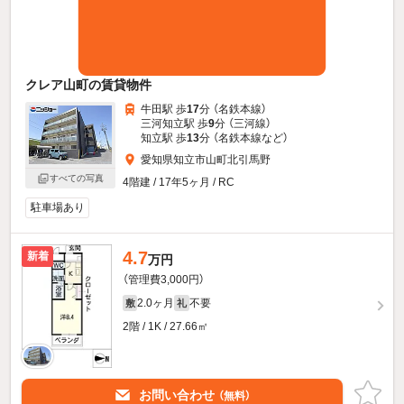
クレア山町の賃貸物件
牛田駅 歩
17
分 （名鉄本線）
三河知立駅 歩
9
分 （三河線）
知立駅 歩
13
分 （名鉄本線
など
）
愛知県知立市山町北引馬野
すべての写真
4階建 / 17年5ヶ月 / RC
駐車場あり
4.7
新着
万円
（管理費3,000円）
2.0ヶ月
不要
敷
礼
2階 / 1K / 27.66㎡
お問い合わせ
（無料）