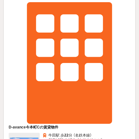
D-avance今本町Cの賃貸物件
牛田駅 歩
22
分 （名鉄本線）