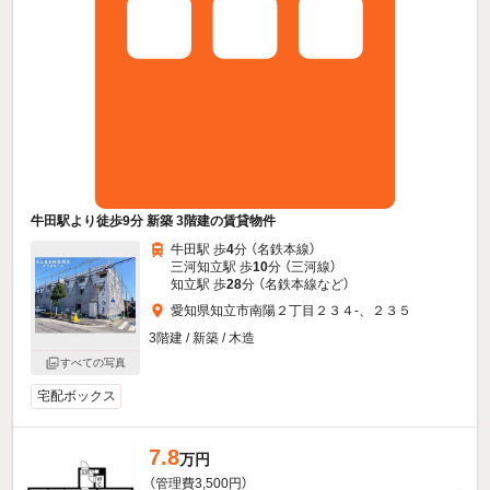
牛田駅より徒歩9分 新築 3階建の賃貸物件
牛田駅 歩
4
分 （名鉄本線）
三河知立駅 歩
10
分 （三河線）
知立駅 歩
28
分 （名鉄本線
など
）
愛知県知立市南陽２丁目２３４-、２３５
3階建 / 新築 / 木造
すべての写真
宅配ボックス
7.8
万円
（管理費3,500円）