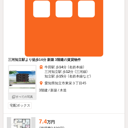
三河知立駅より徒歩14分 新築 3階建の賃貸物件
牛田駅 歩
14
分 （名鉄本線）
三河知立駅 歩
12
分 （三河線）
知立駅 歩
15
分 （名鉄本線
など
）
愛知県知立市東栄３丁目45
3階建 / 新築 / 木造
すべての写真
宅配ボックス
7.4
万円