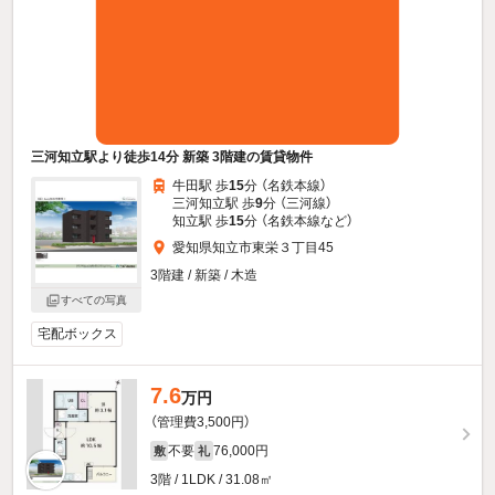
三河知立駅より徒歩14分 新築 3階建の賃貸物件
牛田駅 歩
15
分 （名鉄本線）
三河知立駅 歩
9
分 （三河線）
知立駅 歩
15
分 （名鉄本線
など
）
愛知県知立市東栄３丁目45
3階建 / 新築 / 木造
すべての写真
宅配ボックス
7.6
万円
（管理費3,500円）
不要
76,000円
敷
礼
3階 / 1LDK / 31.08㎡