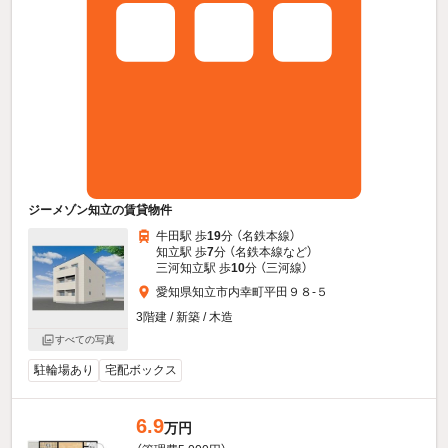
ジーメゾン知立の賃貸物件
牛田駅 歩
19
分 （名鉄本線）
知立駅 歩
7
分 （名鉄本線
など
）
三河知立駅 歩
10
分 （三河線）
愛知県知立市内幸町平田９８-５
3階建 / 新築 / 木造
すべての写真
駐輪場あり
宅配ボックス
6.9
万円