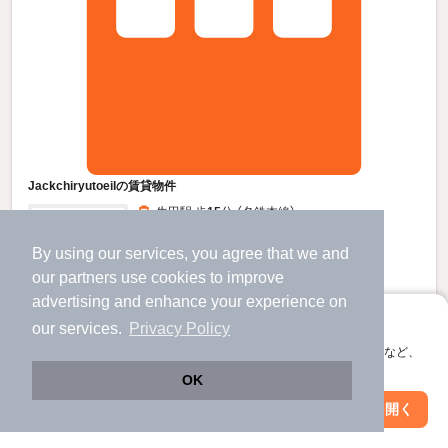
JackchiryutoeiIの賃貸物件
牛田駅 歩
15
分 （名鉄本線）
三河知立駅 歩
9
分 （三河線）
知立駅 歩
15
分 （名鉄本線
など
）
By using our services, you agree that we and
愛知県知立市東栄３丁目45
our
partners
use cookies to improve
3階建 / 新築 / 木造
advertising and enhance your experience on
すべての写真
アプリに切り替えて、サクサクお部屋探し
our services.
Privacy Policy
宅配ボックス
会員登録なしですぐ使える。マップ検索やお気に入り保存など、
アプリ限定の便利な機能が使えます！
OK
7.5
万円
Web版で続行
アプリを開く
駅・沿線を変更
絞り込み条件を変更
（管理費3,500円）