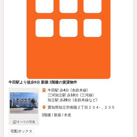
牛田駅より徒歩9分 新築 3階建の賃貸物件
牛田駅 歩
4
分 （名鉄本線）
三河知立駅 歩
10
分 （三河線）
知立駅 歩
28
分 （名鉄本線
など
）
愛知県知立市南陽２丁目２３４-，２３５
3階建 / 新築 / 木造
すべての写真
宅配ボックス