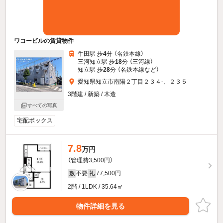
ワコービルの賃貸物件
牛田駅 歩
4
分 （名鉄本線）
三河知立駅 歩
18
分 （三河線）
知立駅 歩
28
分 （名鉄本線
など
）
愛知県知立市南陽２丁目２３４-、２３５
3階建 / 新築 / 木造
すべての写真
宅配ボックス
7.8
万円
（管理費3,500円）
不要
77,500円
敷
礼
2階 / 1LDK / 35.64㎡
物件詳細を見る