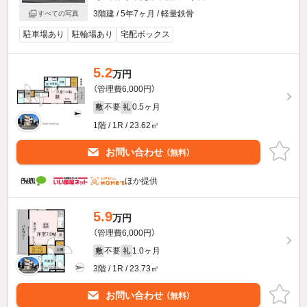
3階建 / 5年7ヶ月 / 軽量鉄骨
すべての写真
駐車場あり
駐輪場あり
宅配ボックス
5.2
万円
（管理費6,000円）
不要
0.5ヶ月
敷
礼
1階 / 1R / 23.62㎡
お問い合わせ
（無料）
ほか提供
5.9
万円
（管理費6,000円）
不要
1.0ヶ月
敷
礼
3階 / 1R / 23.73㎡
お問い合わせ
（無料）