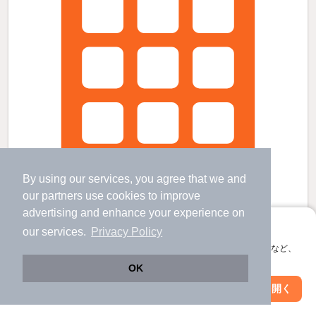
By using our services, you agree that we and
our
partners
use cookies to improve
advertising and enhance your experience on
アプリに切り替えて、サクサクお部屋探し
our services.
Privacy Policy
会員登録なしですぐ使える。マップ検索やお気に入り保存など、
木更津駅より徒歩9分 築4年5ヶ月 3階建の賃貸物件
アプリ限定の便利な機能が使えます！
木更津駅 歩
9
分 （内房線
など
）
OK
千葉県木更津市新田１
Web版で続行
アプリを開く
市区町村を変更
絞り込み条件を変更
3階建 / 4年5ヶ月 / 鉄骨