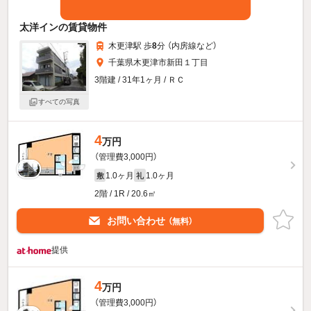
太洋インの賃貸物件
木更津駅 歩
8
分 （内房線
など
）
千葉県木更津市新田１丁目
3階建 / 31年1ヶ月 / ＲＣ
すべての写真
4
万円
（管理費3,000円）
1.0ヶ月
1.0ヶ月
敷
礼
2階 / 1R / 20.6㎡
お問い合わせ
（無料）
提供
4
万円
（管理費3,000円）