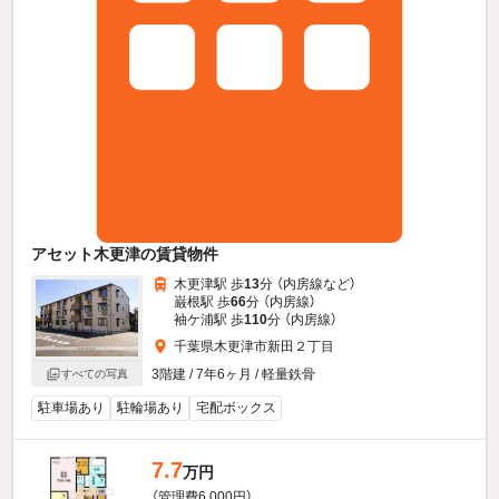
アセット木更津の賃貸物件
木更津駅 歩
13
分 （内房線
など
）
巌根駅 歩
66
分 （内房線）
袖ケ浦駅 歩
110
分 （内房線）
千葉県木更津市新田２丁目
3階建 / 7年6ヶ月 / 軽量鉄骨
すべての写真
駐車場あり
駐輪場あり
宅配ボックス
7.7
万円
（管理費6,000円）