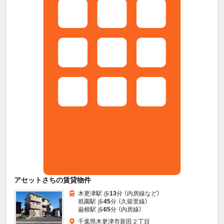
アセットさちの賃貸物件
木更津駅 歩
13
分 （内房線
など
）
祇園駅 歩
45
分 （久留里線）
巌根駅 歩
65
分 （内房線）
千葉県木更津市新田２丁目