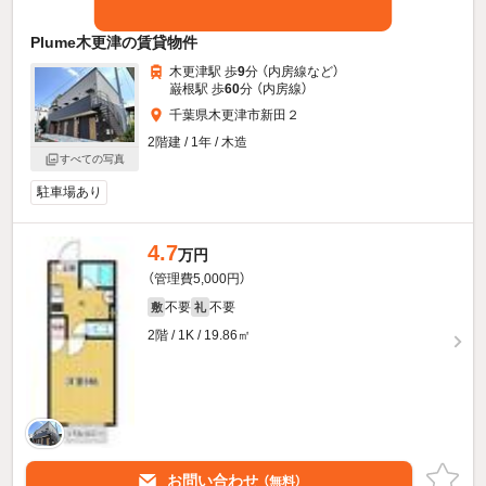
Plume木更津の賃貸物件
木更津駅 歩
9
分 （内房線
など
）
巌根駅 歩
60
分 （内房線）
千葉県木更津市新田２
2階建 / 1年 / 木造
すべての写真
駐車場あり
4.7
万円
（管理費5,000円）
不要
不要
敷
礼
2階 / 1K / 19.86㎡
お問い合わせ
（無料）