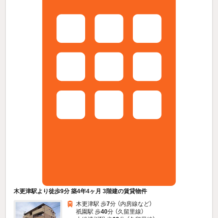
木更津駅より徒歩9分 築4年4ヶ月 3階建の賃貸物件
木更津駅 歩
7
分 （内房線
など
）
祇園駅 歩
40
分 （久留里線）