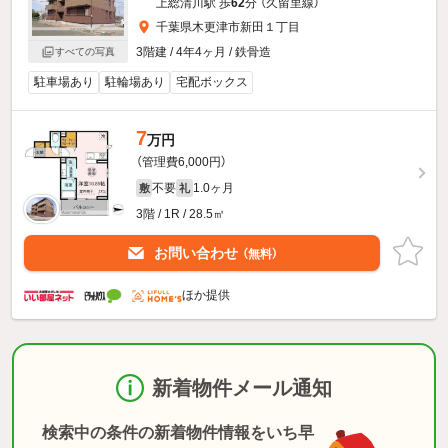
上総清川駅 歩
62
分 （久留里線）
千葉県木更津市新田１丁目
3階建 / 4年4ヶ月 / 鉄骨造
すべての写真
駐車場あり
駐輪場あり
宅配ボックス
7
万円
（管理費6,000円）
不要
1.0ヶ月
敷
礼
3階 / 1R / 28.5㎡
お問い合わせ
（無料）
ほか提供
新着物件メール通知
検索中の条件の新着物件情報をいち早