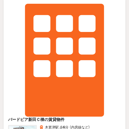
バードピア新田Ｃ棟の賃貸物件
木更津駅 歩
6
分 （内房線
など
）