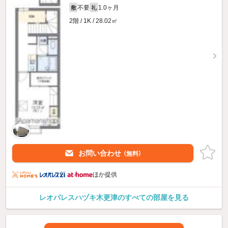
不要
1.0ヶ月
敷
礼
2階 / 1K / 28.02㎡
お問い合わせ
（無料）
ほか提供
レオパレスハヅキ木更津のすべての部屋を見る