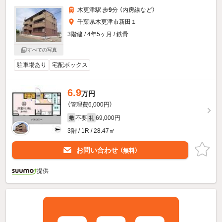
木更津駅 歩
9
分 （内房線
など
）
千葉県木更津市新田１
3階建 / 4年5ヶ月 / 鉄骨
すべての写真
駐車場あり
宅配ボックス
6.9
万円
（管理費6,000円）
不要
69,000円
敷
礼
3階 / 1R / 28.47㎡
お問い合わせ
（無料）
提供