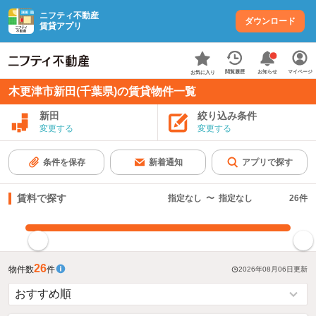
ニフティ不動産
ダウンロード
賃貸アプリ
お知らせ
閲覧履歴
マイページ
お気に入り
木更津市新田(千葉県)の賃貸物件一覧
新田
絞り込み条件
変更する
変更する
条件を保存
新着通知
アプリで探す
賃料で探す
指定なし
〜
指定なし
26
件
指定した賃料で絞り込む
26
物件数
件
2026年08月06日
更新