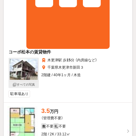
コーポ松本の賃貸物件
木更津駅 歩
15
分 （内房線
など
）
千葉県木更津市新田３
2階建 / 40年1ヶ月 / 木造
すべての写真
駐車場あり
3.5
万円
（管理費不要）
不要
不要
敷
礼
2階 / 2K / 33.12㎡