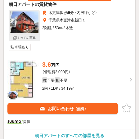
朝日アパートの賃貸物件
木更津駅 歩
9
分 （内房線
など
）
千葉県木更津市新田１
2階建 / 53年 / 木造
すべての写真
駐車場あり
3.6
万円
（管理費3,000円）
不要
不要
敷
礼
2階 / 1DK / 34.19㎡
お問い合わせ
（無料）
提供
朝日アパートのすべての部屋を見る