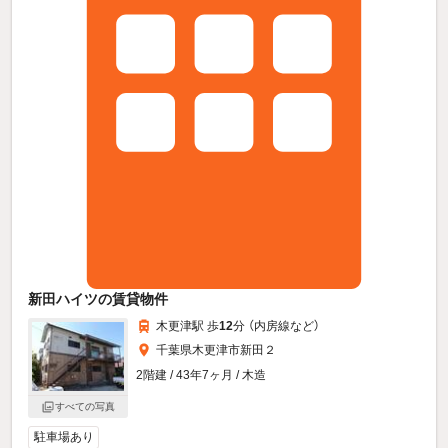
新田ハイツの賃貸物件
木更津駅 歩
12
分 （内房線
など
）
千葉県木更津市新田２
2階建 / 43年7ヶ月 / 木造
すべての写真
駐車場あり