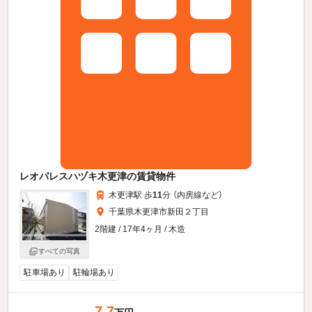
レオパレスハヅキ木更津の賃貸物件
木更津駅 歩
11
分 （内房線
など
）
千葉県木更津市新田２丁目
2階建 / 17年4ヶ月 / 木造
すべての写真
駐車場あり
駐輪場あり
7.7