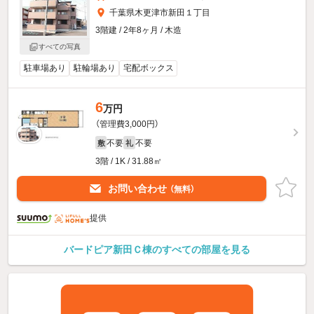
千葉県木更津市新田１丁目
3階建 / 2年8ヶ月 / 木造
すべての写真
駐車場あり
駐輪場あり
宅配ボックス
6
万円
（管理費3,000円）
不要
不要
敷
礼
3階 / 1K / 31.88㎡
お問い合わせ
（無料）
提供
バードピア新田Ｃ棟のすべての部屋を見る