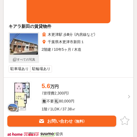
キアラ新田の賃貸物件
木更津駅 歩
8
分 （内房線
など
）
千葉県木更津市新田１
2階建 / 10年5ヶ月 / 木造
すべての写真
駐車場あり
駐輪場あり
5.6
万円
（管理費2,300円）
不要
80,000円
敷
礼
1階 / 1LDK / 37.38㎡
お問い合わせ
（無料）
提供