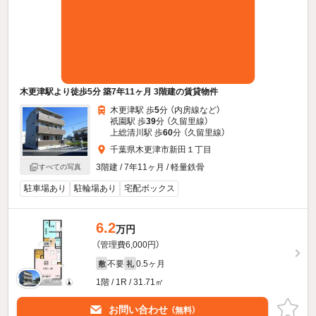
木更津駅より徒歩5分 築7年11ヶ月 3階建の賃貸物件
木更津駅 歩
5
分 （内房線
など
）
祇園駅 歩
39
分 （久留里線）
上総清川駅 歩
60
分 （久留里線）
千葉県木更津市新田１丁目
3階建 / 7年11ヶ月 / 軽量鉄骨
すべての写真
駐車場あり
駐輪場あり
宅配ボックス
6.2
万円
（管理費6,000円）
不要
0.5ヶ月
敷
礼
1階 / 1R / 31.71㎡
お問い合わせ
（無料）