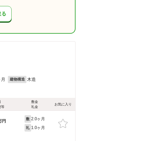
取る
ヶ月
木造
建物構造
料
敷金
お気に入り
費等
礼金
2.0ヶ月
敷
万円
1.0ヶ月
礼