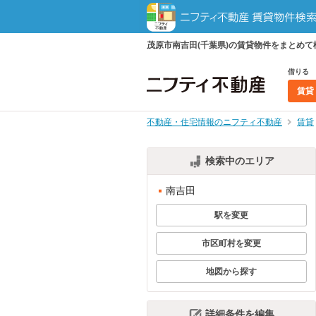
茂原市南吉田(千葉県)の賃貸物件をまとめ
借りる
賃貸
不動産・住宅情報のニフティ不動産
賃貸
検索中のエリア
南吉田
駅を変更
市区町村を変更
地図から探す
詳細条件を編集