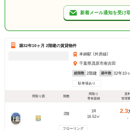
新着メール通知を受け
築32年10ヶ月 2階建の賃貸物件
本納駅 （外房線）
千葉県茂原市南吉田
2階建
32年10
総階数
築年数
駐車場あり
間取り
賃
間取り図
階数
専有面積
管理
2.3
1R
2階
16.52㎡
-
フローリング