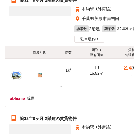
築32年9ヶ月 2階建の賃貸物件
本納駅 （外房線）
千葉県茂原市南吉田
2階建
32年9ヶ
総階数
築年数
駐車場あり
間取り
賃
間取り図
階数
専有面積
管理
2.4
1R
1階
16.52㎡
-
-
提供
築32年9ヶ月 2階建の賃貸物件
本納駅 （外房線）