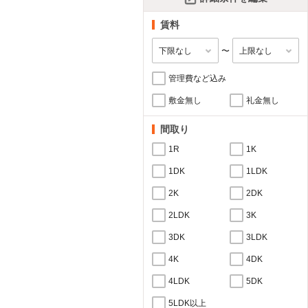
賃料
〜
管理費など込み
敷金無し
礼金無し
間取り
1R
1K
1DK
1LDK
2K
2DK
2LDK
3K
3DK
3LDK
4K
4DK
4LDK
5DK
5LDK以上