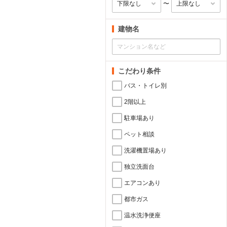
〜
建物名
こだわり条件
バス・トイレ別
2階以上
駐車場あり
ペット相談
洗濯機置場あり
独立洗面台
エアコンあり
都市ガス
温水洗浄便座