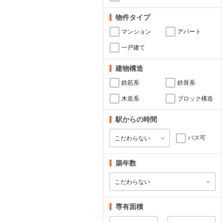
物件タイプ
マンション
アパート
一戸建て
建物構造
鉄筋系
鉄骨系
木造系
ブロック構造
駅からの時間
バス可
築年数
専有面積