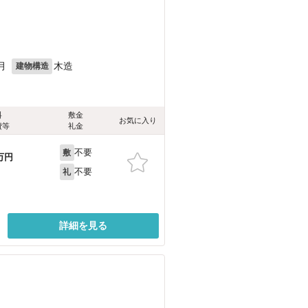
月
木造
建物構造
料
敷金
お気に入り
費等
礼金
不要
敷
万円
不要
礼
詳細を見る