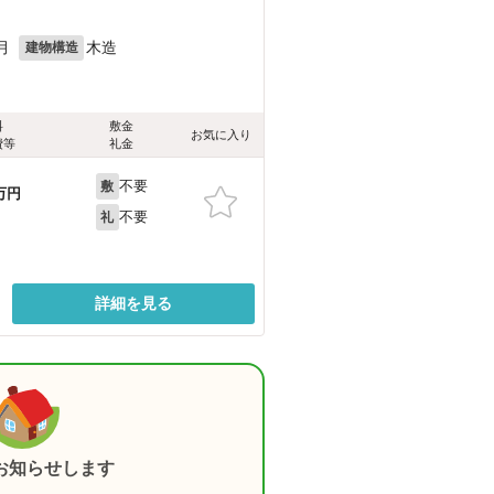
月
木造
建物構造
料
敷金
お気に入り
費等
礼金
不要
敷
万円
不要
礼
詳細を見る
お知らせします