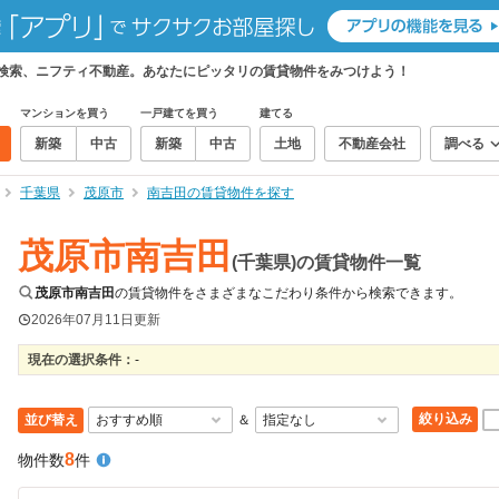
て検索、ニフティ不動産。あなたにピッタリの賃貸物件をみつけよう！
マンションを買う
一戸建てを買う
建てる
新築
中古
新築
中古
土地
不動産会社
調べる
千葉県
茂原市
南吉田の賃貸物件を探す
茂原市南吉田
(千葉県)の賃貸物件一覧
茂原市南吉田
の賃貸物件をさまざまなこだわり条件から検索できます。
2026年07月11日
更新
現在の選択条件：
-
絞り込み
並び替え
＆
8
物件数
件