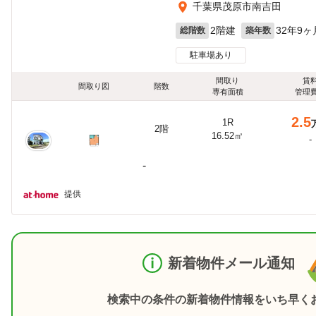
千葉県茂原市南吉田
2階建
32年9ヶ
総階数
築年数
駐車場あり
間取り
賃
間取り図
階数
専有面積
管理
2.5
1R
2階
16.52㎡
-
-
提供
新着物件メール通知
検索中の条件の新着物件情報をいち早く