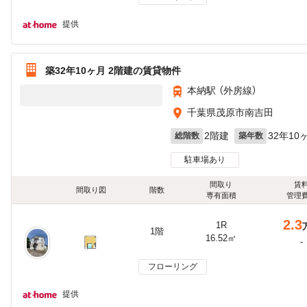
提供
築32年10ヶ月 2階建の賃貸物件
本納駅 （外房線）
千葉県茂原市南吉田
2階建
32年10
総階数
築年数
駐車場あり
間取り
賃
間取り図
階数
専有面積
管理
2.3
1R
1階
16.52㎡
-
フローリング
提供