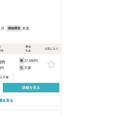
ヶ月
木造
建物構造
料
敷金
お気に入り
費等
礼金
27,000円
敷
万円
不要
0円
礼
人不要
詳細を見る
屋を見る