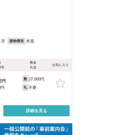
ヶ月
木造
建物構造
料
敷金
お気に入り
費等
礼金
27,000円
敷
万円
不要
0円
礼
詳細を見る