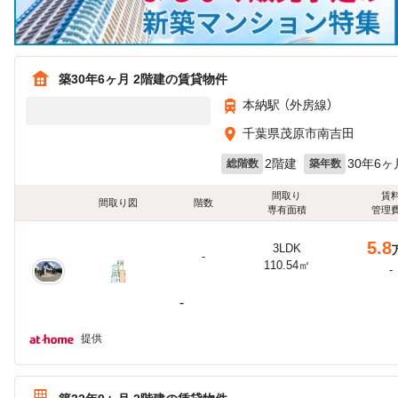
築30年6ヶ月 2階建の賃貸物件
本納駅 （外房線）
千葉県茂原市南吉田
2階建
30年6ヶ
総階数
築年数
間取り
賃
間取り図
階数
専有面積
管理
5.8
3LDK
-
110.54㎡
-
-
提供