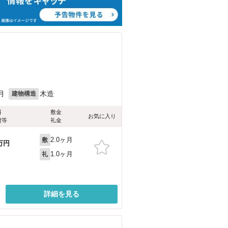
月
木造
建物構造
料
敷金
お気に入り
費等
礼金
2.0ヶ月
敷
万円
1.0ヶ月
礼
詳細を見る