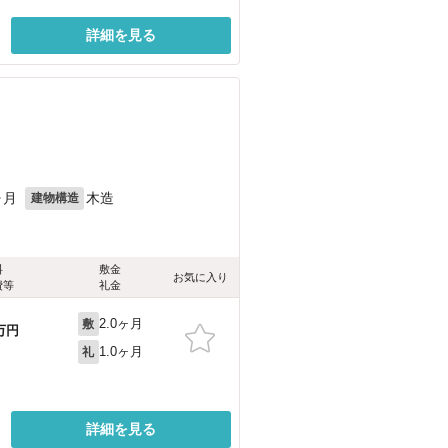
詳細を見る
ヶ月
木造
建物構造
料
敷金
お気に入り
費等
礼金
2.0ヶ月
敷
万円
1.0ヶ月
礼
詳細を見る