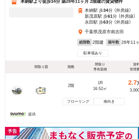
本納駅より徒歩34分 築28年11ヶ月 2階建の賃貸物件
本納駅 歩
34
分 （外房線）
新茂原駅 歩
61
分 （外房線）
永田駅 歩
63
分 （外房線）
千葉県茂原市南吉田
2階建
28年11
総階数
築年数
駐車場あり
間取り
賃
間取り図
階数
専有面積
管理
2.7
1R
2階
16.52㎡
3,00
フローリング
南向き
提供