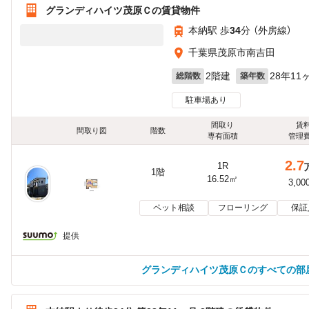
グランディハイツ茂原Ｃの賃貸物件
本納駅 歩
34
分 （外房線）
千葉県茂原市南吉田
2階建
28年11
総階数
築年数
駐車場あり
間取り
賃
間取り図
階数
専有面積
管理
2.7
1R
1階
16.52㎡
3,00
ペット相談
フローリング
保証
提供
グランディハイツ茂原Ｃのすべての部