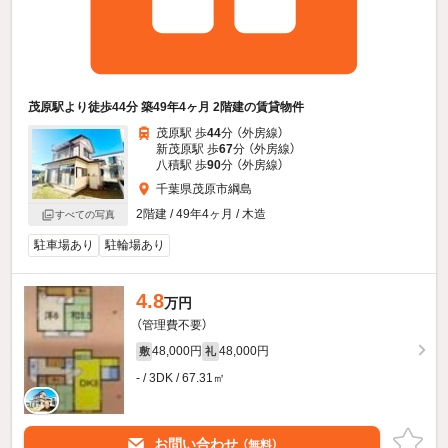
茂原駅より徒歩44分 築49年4ヶ月 2階建の賃貸物件
茂原駅 歩
44
分 （外房線）
新茂原駅 歩
67
分 （外房線）
八積駅 歩
90
分 （外房線）
千葉県茂原市綱島
2階建 / 49年4ヶ月 / 木造
すべての写真
駐車場あり
駐輪場あり
4.8
万円
（管理費不要）
48,000円
48,000円
敷
礼
- / 3DK / 67.31㎡
お問い合わせ
（無料）