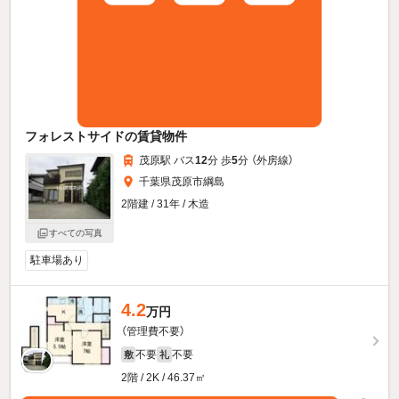
フォレストサイドの賃貸物件
茂原駅 バス
12
分 歩
5
分 （外房線）
千葉県茂原市綱島
2階建 / 31年 / 木造
すべての写真
駐車場あり
4.2
万円
（管理費不要）
不要
不要
敷
礼
2階 / 2K / 46.37㎡