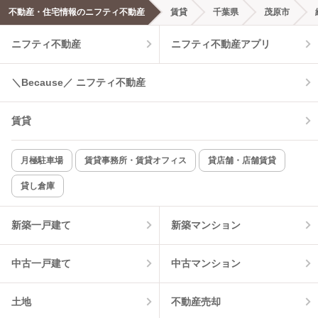
不動産・住宅情報のニフティ不動産
賃貸
千葉県
茂原市
エアコンあり
都市ガス
ニフティ不動産
ニフティ不動産アプリ
温水洗浄便座
オートロック
＼Because／ ニフティ不動産
コンロ2口以上
追焚き機能
賃貸
TV付インターホン
角部屋
新着のみ
インターネット無料
月極駐車場
賃貸事務所・賃貸オフィス
貸店舗・店舗賃貸
貸し倉庫
該当件数:
物件一覧に反映
10
件
新築一戸建て
新築マンション
中古一戸建て
中古マンション
土地
不動産売却