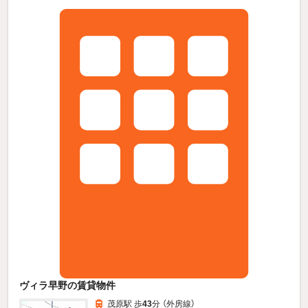
ヴィラ早野の賃貸物件
茂原駅 歩
43
分 （外房線）