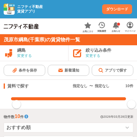
ニフティ不動産
ダウンロード
賃貸アプリ
お知らせ
閲覧履歴
マイページ
お気に入り
茂原市綱島(千葉県)の賃貸物件一覧
綱島
絞り込み条件
変更する
変更する
条件を保存
新着通知
アプリで探す
賃料で探す
指定なし
〜
指定なし
10
件
指定した賃料で絞り込む
10
物件数
件
2026年03月28日
更新