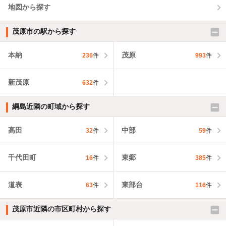
地図から探す
茂原市の駅から探す
本納
茂原
236
件
993
件
新茂原
632
件
綱島近隣の町域から探す
高田
中部
32
件
59
件
千代田町
東郷
16
件
385
件
道表
東部台
63
件
116
件
茂原市近隣の市区町村から探す