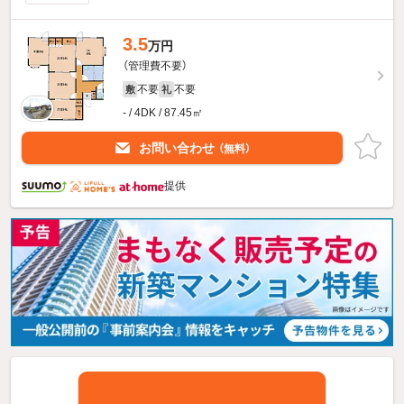
3.5
万円
（管理費不要）
不要
不要
敷
礼
- / 4DK / 87.45㎡
お問い合わせ
（無料）
提供