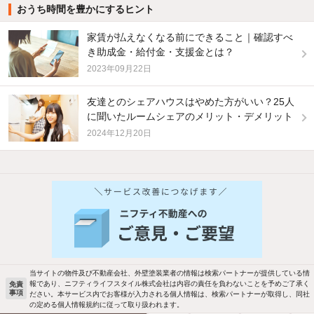
おうち時間を豊かにするヒント
家賃が払えなくなる前にできること｜確認すべ
き助成金・給付金・支援金とは？
2023年09月22日
友達とのシェアハウスはやめた方がいい？25人
に聞いたルームシェアのメリット・デメリット
2024年12月20日
他の人はこんな条件で絞り込んでいます！
人気のこだわり条件
バス・トイレ別
2階以上
駐車場あり
ペット相談
当サイトの物件及び不動産会社、外壁塗装業者の情報は検索パートナーが提供している情
報であり、ニフティライフスタイル株式会社は内容の責任を負わないことを予めご了承く
免責
事項
ださい。本サービス内でお客様が入力される個人情報は、検索パートナーが取得し、同社
洗濯機置場あり
独立洗面台
の定める個人情報規約に従って取り扱われます。