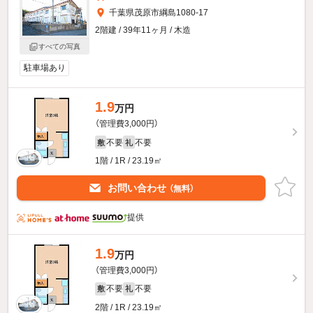
千葉県茂原市綱島1080-17
2階建 / 39年11ヶ月 / 木造
すべての写真
駐車場あり
1.9
万円
（管理費3,000円）
不要
不要
敷
礼
1階 / 1R / 23.19㎡
お問い合わせ
（無料）
提供
1.9
万円
（管理費3,000円）
不要
不要
敷
礼
2階 / 1R / 23.19㎡