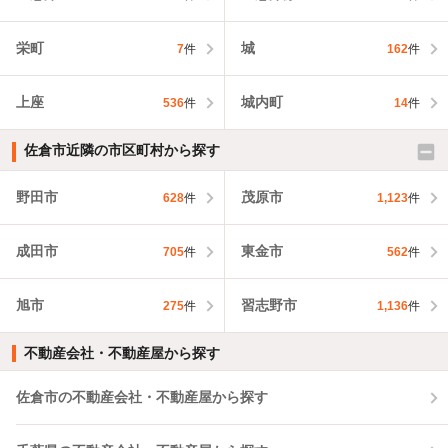
栄町
城
7
件
162
件
上座
城内町
536
件
14
件
佐倉市近隣の市区町村から探す
野田市
茂原市
628
件
1,123
件
成田市
東金市
705
件
562
件
旭市
習志野市
275
件
1,136
件
不動産会社・不動産屋から探す
佐倉市の不動産会社・不動産屋から探す