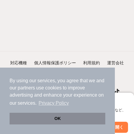
対応機種
個人情報保護ポリシー
利用規約
運営会社
ヘルプ・お問い合わせ
採用情報
By using our services, you agree that we and
our
partners
use cookies to improve
advertising and enhance your experience on
アプリに切り替えて、サクサクお部屋探し
our services.
Privacy Policy
会員登録なしですぐ使える。マップ検索やお気に入り保存など、
©NIFTY Lifestyle Co., Ltd.
アプリ限定の便利な機能が使えます！
OK
Web版で続行
アプリを開く
市区町村を変更
絞り込み条件を変更