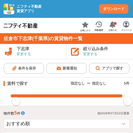
ニフティ不動産
ダウンロード
賃貸アプリ
お知らせ
閲覧履歴
マイページ
お気に入り
佐倉市下志津(千葉県)の賃貸物件一覧
下志津
絞り込み条件
変更する
変更する
条件を保存
新着通知
アプリで探す
賃料で探す
指定なし
〜
指定なし
5
件
指定した賃料で絞り込む
5
物件数
件
2026年07月22日
更新