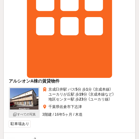
アルシオンA棟の賃貸物件
京成臼井駅 バス
5
分 歩
1
分 （京成本線）
ユーカリが丘駅 歩
19
分 （京成本線
など
）
地区センター駅 歩
23
分 （ユーカリ線）
千葉県佐倉市下志津
3階建 / 16年5ヶ月 / 木造
すべての写真
駐車場あり