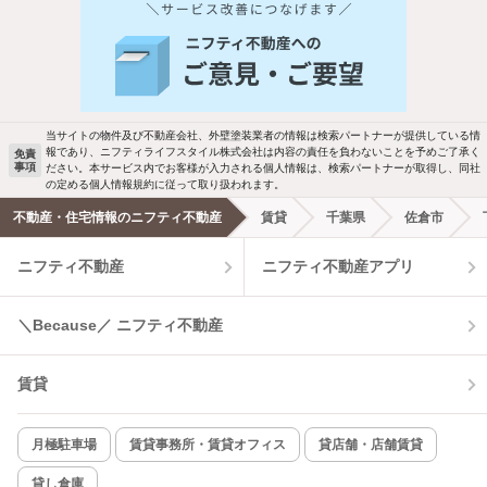
人気のこだわり条件
新着物件メール通知
バス・トイレ別
2階以上
ご希望の条件の物件が見つかり次第、メ
駐車場あり
ペット相談
ールでお知らせします
当サイトの物件及び不動産会社、外壁塗装業者の情報は検索パートナーが提供している情
報であり、ニフティライフスタイル株式会社は内容の責任を負わないことを予めご了承く
免責
事項
ださい。本サービス内でお客様が入力される個人情報は、検索パートナーが取得し、同社
洗濯機置場あり
独立洗面台
新着メール通知を受け取る
の定める個人情報規約に従って取り扱われます。
不動産・住宅情報のニフティ不動産
賃貸
千葉県
佐倉市
エアコンあり
都市ガス
ニフティ不動産
ニフティ不動産アプリ
温水洗浄便座
オートロック
＼Because／ ニフティ不動産
コンロ2口以上
追焚き機能
賃貸
TV付インターホン
角部屋
新着のみ
インターネット無料
月極駐車場
賃貸事務所・賃貸オフィス
貸店舗・店舗賃貸
貸し倉庫