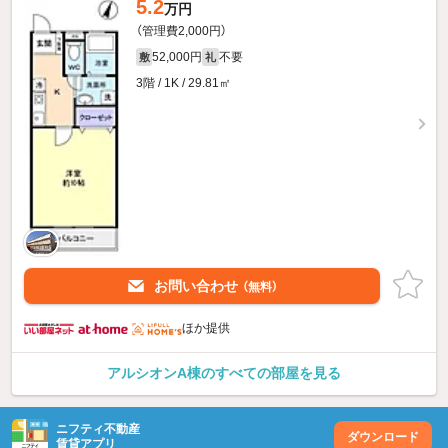
5.2
万円
（管理費2,000円）
52,000円
不要
敷
礼
3階 / 1K / 29.81㎡
お問い合わせ
（無料）
ほか提供
アルシオンA棟のすべての部屋を見る
ニフティ不動産
ダウンロード
賃貸アプリ