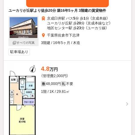
ユーカリが丘駅より徒歩20分 築16年5ヶ月 3階建の賃貸物件
京成臼井駅 バス
5
分 歩
1
分 （京成本線）
ユーカリが丘駅 歩
20
分 （京成本線
など
）
地区センター駅 歩
23
分 （ユーカリ線）
千葉県佐倉市下志津
3階建 / 16年5ヶ月 / 木造
すべての写真
駐車場あり
4.8
万円
（管理費2,000円）
48,000円
不要
敷
礼
1階 / 1K / 29.81㎡