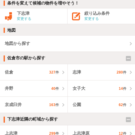
条件を変えて候補の物件を増やそう！
下志津
絞り込み条件
変更する
変更する
地図
地図から探す
佐倉市の駅から探す
佐倉
志津
327
件
280
件
井野
女子大
40
件
14
件
京成臼井
公園
163
件
62
件
下志津近隣の町域から探す
上志津
上志津原
299
件
12
件