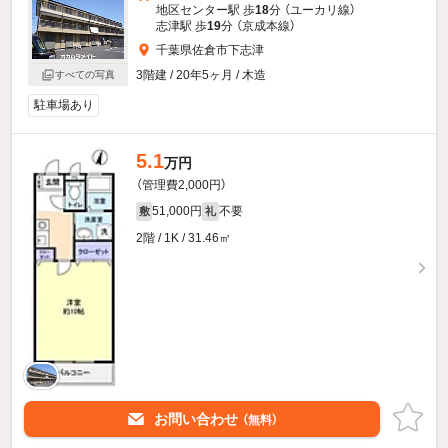
地区センター駅 歩
18
分 （ユーカリ線）
志津駅 歩
19
分 （京成本線）
千葉県佐倉市下志津
3階建 / 20年5ヶ月 / 木造
すべての写真
駐車場あり
5.1
万円
（管理費2,000円）
51,000円
不要
敷
礼
2階 / 1K / 31.46㎡
お問い合わせ
（無料）